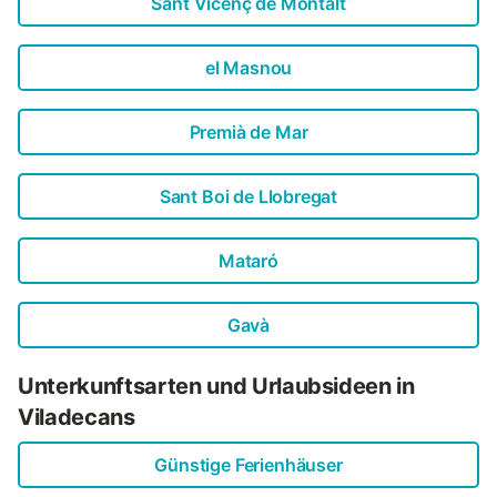
Sant Vicenç de Montalt
el Masnou
Premià de Mar
Sant Boi de Llobregat
Mataró
Gavà
Unterkunftsarten und Urlaubsideen in
Viladecans
Günstige Ferienhäuser