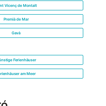
nt Vicenç de Montalt
Premià de Mar
Gavà
nstige Ferienhäuser
erienhäuser am Meer
ró