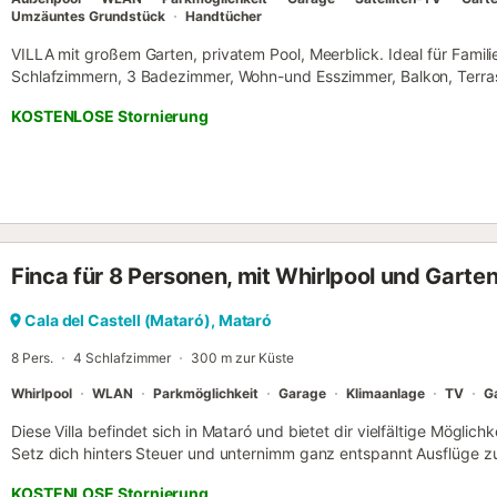
Umzäuntes Grundstück
Handtücher
VILLA mit großem Garten, privatem Pool, Meerblick. Ideal für Fami
Schlafzimmern, 3 Badezimmer, Wohn-und Esszimmer, Balkon, Terrasse
Basketballkörbe, Garage für 3 PKW, Wifi-internet, SAT-TV, sehr ruhiges
KOSTENLOSE Stornierung
das Meer und die Natur....
Finca für 8 Personen, mit Whirlpool und Garte
Cala del Castell (Mataró), Mataró
8 Pers.
4 Schlafzimmer
300 m zur Küste
Whirlpool
WLAN
Parkmöglichkeit
Garage
Klimaanlage
TV
G
Diese Villa befindet sich in Mataró und bietet dir vielfältige Möglic
Setz dich hinters Steuer und unternimm ganz entspannt Ausflüge 
Sehenswürdigkeiten wie Port de Mataró (4 Autominuten) oder Strand
KOSTENLOSE Stornierung