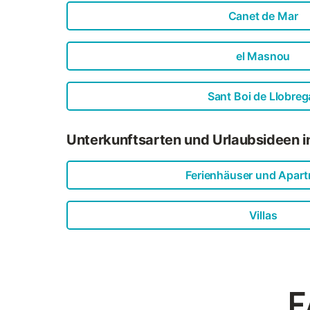
Canet de Mar
el Masnou
Sant Boi de Llobreg
Unterkunftsarten und Urlaubsideen i
Ferienhäuser und Apar
Villas
F