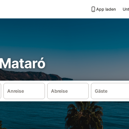
App laden
Unt
 Mataró
Anreise
Abreise
Gäste