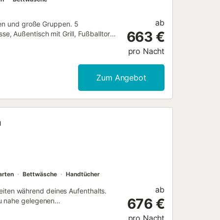
ab
lien und große Gruppen. 5
663 €
, Außentisch mit Grill, Fußballtore,
 Villenviertel. Herrlicher Blick auf
pro Nacht
Zum Angebot
n
arten
Bettwäsche
Handtücher
ab
hkeiten während deines Aufenthalts.
676 €
zu nahe gelegenen
 del Callao (4 Autominuten) –
pro Nacht