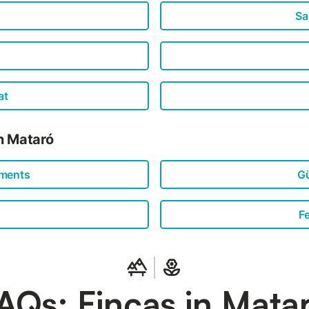
Sa
at
n Mataró
tments
Gü
F
AQs: Fincas in Mata