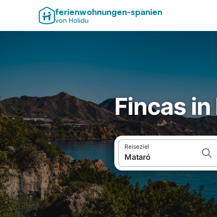
ferienwohnungen-spanien
von Holidu
Fincas in
Reiseziel