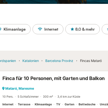
Klimaanlage
Internet
8,0
& mehr
rdspanien
Katalonien
Barcelona Provinz
Fincas Mataró
Finca für 10 Personen, mit Garten und Balkon
Mataró, Maresme
10 Pers.
5 Schlafzimmer
300 m²
3,4 km zur Küste
Internet
Terrasse
Klimaanlage
TV
Garten
Bettwäsche
Umzä