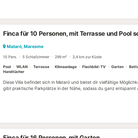
Endreinigung beinhaltet: Bettwäsche, Handtücher, Strom- und Wasse
Wasserflasche, Kaffeepulver, Tee, Gewürze, Speiseöl, Zucker, Wasch
Finca für 10 Personen, mit Terrasse und Pool 
Mataró, Maresme
10 Pers.
5 Schlafzimmer
299 m²
3,4 km zur Küste
Pool
WLAN
Terrasse
Klimaanlage
Flachbild-TV
Garten
Bett
Handtücher
Diese Villa befindet sich in Mataró und bietet dir vielfältige Möglic
gibt praktische Parkplätze in der Nähe, sodass du ganz entspannt
wäre es mit La Roca Village (15 Autominuten) oder Circuit de Cata
Pool oder trink etwas im Garten dieser Villa mit 300 Quadratmeter
oder einen Patio und einen Grill nutzen. Wenn du genug Frischluft 
Internetzugang (kostenlos), Fernseher und DVD-Player zahlreiche M
deine freie Zeit ausgiebig genießen kannst. Zu den Vorzügen diese
Schlafzimmer, 4.5 Badezimmer, ein Kamin und Klimaanlage. Zur A
ein Haartrockner und Handtücher. In der Küche gibt es einen Ofen,
Finca für 16 Personen, mit Garten
Geschirrspüler sowie eine Kaffeemaschine, einen Wasserkocher und