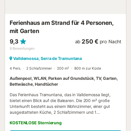
Fernseher über. Sollten Sie einen Internetzugang
benötigen, ist das hier kein Problem, da das Haus mit
einem kostenlosen DSL-Anschluss ausgestattet ist. Das
Haus verfügt über eine Heizungs- und Klimaanlage,
Ferienhaus am Strand für 4 Personen,
sodass die Nächte auch im heißen mallorquinis...
mit Garten
9,3
250 €
ab
pro Nacht
9
Bewertungen
Valldemossa, Serra de Tramuntana
4 Pers.
2 Schlafzimmer
200 m²
800 m zur Küste
Außenpool, WLAN, Parken auf Grundstück, TV, Garten,
Bettwäsche, Handtücher
Das Ferienhaus Tramuntana, das in Valldemossa liegt,
bietet einen Blick auf die Balearen. Die 200 m² große
Unterkunft besteht aus einem Wohnzimmer, einer gut
ausgestatteten Küche, 2 Schlafzimmern und 1
Badezimmer und bietet somit Platz für 4 Personen. Zur
KOSTENLOSE Stornierung
Ausstattung gehören außerdem Highspeed-WLAN (für
Videoanrufe geeignet), ein TV, ein Ventilator, eine