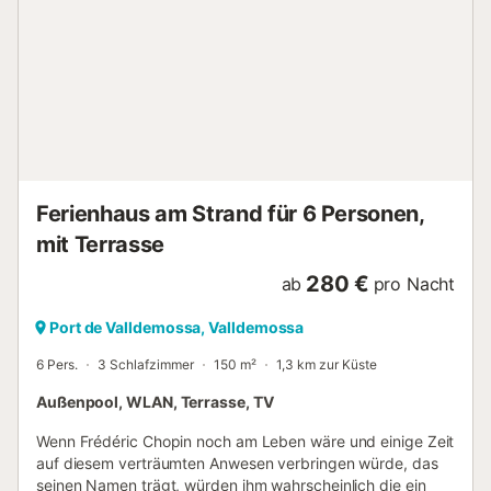
ist übrigens rein organisch. Es liegt in einer ländlichen
Gegend, die nicht vom Tourismus überschwemmt ist und
daher eine eigene Infrastruktur entwickeln musste.
Moderne alternative Energieerzeugung mit autarken Ver-
und Entsorgungsanlagen ermöglichen den Betrieb der Villa
in naturnaher Umgebung. Die hier lebenden Schafe
kommen zu Besuch direkt vor das Haus, was für die Kinder
besonders spannend ist. Das Ferienhaus selbst bietet auf
100 m² ausreichend Platz für bis zu vier Personen und
Ferienhaus am Strand für 6 Personen,
zwei Kinder, um sich individuell auszu...
mit Terrasse
280 €
ab
pro Nacht
Port de Valldemossa, Valldemossa
6 Pers.
3 Schlafzimmer
150 m²
1,3 km zur Küste
Außenpool, WLAN, Terrasse, TV
Wenn Frédéric Chopin noch am Leben wäre und einige Zeit
auf diesem verträumten Anwesen verbringen würde, das
seinen Namen trägt, würden ihm wahrscheinlich die ein