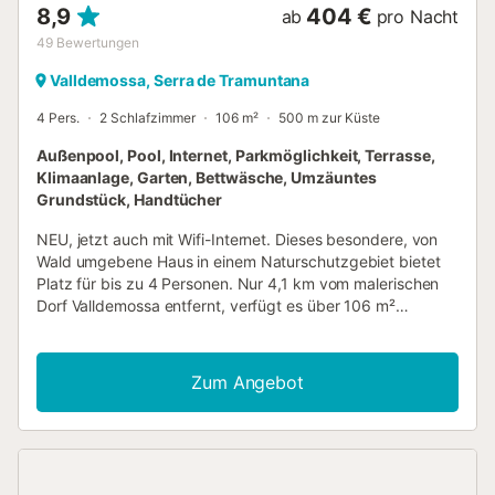
8,9
404 €
ab
pro Nacht
49
Bewertungen
Valldemossa, Serra de Tramuntana
4 Pers.
2 Schlafzimmer
106 m²
500 m zur Küste
Außenpool, Pool, Internet, Parkmöglichkeit, Terrasse,
Klimaanlage, Garten, Bettwäsche, Umzäuntes
Grundstück, Handtücher
NEU, jetzt auch mit Wifi-Internet. Dieses besondere, von
Wald umgebene Haus in einem Naturschutzgebiet bietet
Platz für bis zu 4 Personen. Nur 4,1 km vom malerischen
Dorf Valldemossa entfernt, verfügt es über 106 m²
Wohnfläche und 5000 m² Außenbereich, 2 Schlafzimmer
und 1 Badezimmer sowie Sat-TV, Klimaanlage und
Zentralheizung. Es gibt auch einen Parkplatz (3
Zum Angebot
Stellplätze) und eine Fahrradgarage, eine möblierte
Terrasse (150 m²) mit Grill und einen privaten Pool
(9mx4m). Wenn Sie mit einer größeren Gruppe reisen,
können wir das Nachbarhaus (Son Galceran Petit)
anbieten, sodass wir bis zu 8 Personen unterbringen