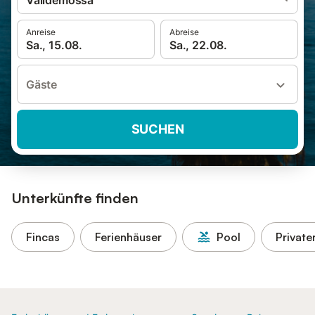
Valldemossa
Anreise
Abreise
Sa., 15.08.
Sa., 22.08.
Gäste
SUCHEN
Unterkünfte finden
Fincas
Ferienhäuser
Pool
Private