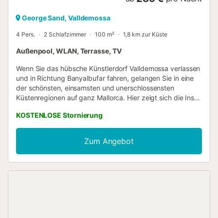
George Sand, Valldemossa
4 Pers.
2 Schlafzimmer
100 m²
1,8 km zur Küste
Außenpool, WLAN, Terrasse, TV
Wenn Sie das hübsche Künstlerdorf Valldemossa verlassen
und in Richtung Banyalbufar fahren, gelangen Sie in eine
der schönsten, einsamsten und unerschlossensten
Küstenregionen auf ganz Mallorca. Hier zeigt sich die Insel
von ihrer friedlichsten und ursprünglichsten Seite. Nur 3
KOSTENLOSE Stornierung
km nach dem Verlassen von Valldemossa finden Sie die
sehr abgelegene Villa „Gonzalo“, ein altes mallorquinisches
Landhaus, das 2011 komplett restauriert und renoviert
Zum Angebot
wurde. Es präsentiert sich nun vor einer atemberaubend
malerischen Kulisse. Der idyllische Außenbereich ist
bestens auf die Bedürfnisse erholungssuchender Urlauber
abgestimmt. Der 9 m lange Pool, der gleichzeitig das
Herzstück des weitläufigen, terrassenförmigen
Außenbereichs mit überdachtem Bereich ist, lädt zum
Schwimmen und Entspannen ein und bietet eine ideale
Alternative zum Schwimmen im Meer. Der Großteil der Villa