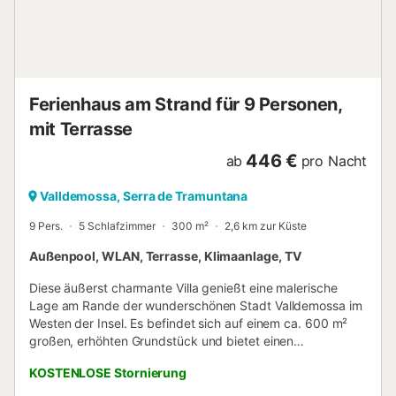
Bettwäsche und Handtücher. Der Check-in erfolgt
unkompliziert und eigenständig. Ihr Gastgeber steht Ihnen
während des Aufenthalts professionell zur Verfügung.
Haustiere sind kostenlos erlaubt. Wichtig: Der Pool ist nicht
umzäunt – bitte achten Sie besonders auf Kinder. Die Serra
Ferienhaus am Strand für 9 Personen,
de Tramuntana bietet Aktivitäten ...
mit Terrasse
446 €
ab
pro Nacht
Valldemossa, Serra de Tramuntana
9 Pers.
5 Schlafzimmer
300 m²
2,6 km zur Küste
Außenpool, WLAN, Terrasse, Klimaanlage, TV
Diese äußerst charmante Villa genießt eine malerische
Lage am Rande der wunderschönen Stadt Valldemossa im
Westen der Insel. Es befindet sich auf einem ca. 600 m²
großen, erhöhten Grundstück und bietet einen
einzigartigen Panoramablick, der das herausragende
KOSTENLOSE Stornierung
Merkmal dieser Residenz darstellt. Von diesem Anwesen
aus genießen Sie einen Ausblick bis nach Valldemossa