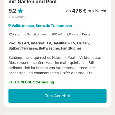
mit Garten und Pool
9,2
476 €
ab
pro Nacht
1
Bewertung
Valldemossa, Serra de Tramuntana
12 Pers.
6 Schlafzimmer
200 m²
2,9 km zur Küste
Pool, WLAN, Internet, TV, Satelliten-TV, Garten,
Balkon/Terrasse, Bettwäsche, Handtücher
Schönes mallorquinisches Haus mit Pool in Valldemossa.
Dieses wunderschöne Haus im mallorquinischen Stil
befindet sich im Herzen von Valldemossa, einem der
schönsten und charmantesten Dörfer der Insel. Die
Unterkunft, die mehr als 200 Jahre alt ist, wurde vor
KOSTENLOSE Stornierung
kurzem renoviert, obwohl sie immer noch den Stil, der
diese Typologie der Häuser charakterisiert, bewahrt und
modernes Design mit vollständig restaurierten antiken
Zum Angebot
Möbeln kombiniert. Voll ausgestattet, hat das Haus alles,
was Sie brauchen, um einen wunderschönen Urlaub auf
der Insel zu verbringen. Es hat auch einen Pool, Garten
und mehrere Terrassen, wo Sie die Natur genießen