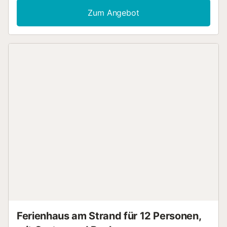
Waschmaschine sowie ein Trockner. Ein Babybett und ein
Zum Angebot
Hochstuhl sind ebenfalls vorhanden. Dieses Ferienhaus
verfügt über einen privaten Pool, einen Garten, eine offene
Terrasse, eine überdachte Terrasse und einen Grillplatz. Ein
Parkplatz ist auf dem Grundstück vorhanden. Maximal 2
Haustiere sind erlaubt. Rauchen und das Feiern von
Veranstaltungen sind nicht erlaubt. Eine Klimaanlage ist
nicht vorhanden....
Ferienhaus am Strand für 12 Personen,