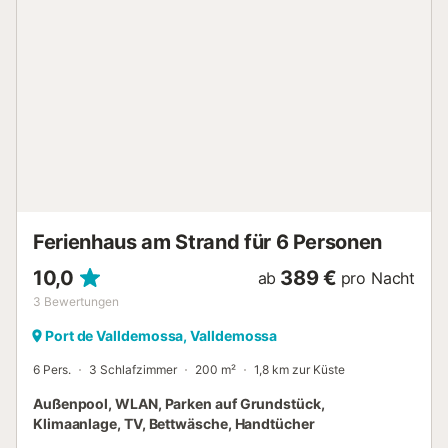
überdachter Terrasse, Balkon und Außendusche. Ein
Tennisplatz ist nur 5 Gehminuten entfernt, weitere
Sehenswürdigkeiten sind in der Nähe. Parkplätze stehen
auf dem Grundstück zur Verfügung. Parkplätze sind auf
der Straße verfügbar. Ein Garagenstellplatz ist vorhanden.
Haustiere und Rauchen sind nicht gestattet. Auf dem
Grundstück befindet sich eine Sicherheitskamera und/oder
Audiorekorder. Es gibt Abstellmöglichkeiten für Motorräder
und Fahrräder. Die Unterkunft hat Richtlinien zur korrekten
Mülltrennung; weitere Informationen erhalten Sie vor Ort.
Es sind energie- und wassersparende Einrichtungen
vorhanden. Ein bequemer Self-Check-...
Ferienhaus am Strand für 6 Personen
10,0
389 €
ab
pro Nacht
3
Bewertungen
Port de Valldemossa, Valldemossa
6 Pers.
3 Schlafzimmer
200 m²
1,8 km zur Küste
Außenpool, WLAN, Parken auf Grundstück,
Klimaanlage, TV, Bettwäsche, Handtücher