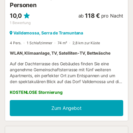
Veranstaltungen. Atemberaubende Strände wie Cala
Personen
Deìa...
10,0
118 €
ab
pro Nacht
1
Bewertung
Valldemossa, Serra de Tramuntana
4 Pers.
1 Schlafzimmer
74 m²
2,8 km zur Küste
WLAN, Klimaanlage, TV, Satelliten-TV, Bettwäsche
Auf der Dachterrasse des Gebäudes finden Sie eine
angenehme Gemeinschaftsterrasse mit fünf weiteren
Apartments, ein perfekter Ort zum Entspannen und um
den spektakulären Blick auf das Dorf Valldemossa und die
umliegende Berglandschaft zu genießen. Von hier aus
KOSTENLOSE Stornierung
können Sie die Steindächer und die typische Landschaft
der Region bewundern, während Sie sich sonnen oder bei
Sonnenuntergang entspannen. Obwohl es keine privaten
Zum Angebot
Außenbereiche gibt, verleiht diese Gemeinschaftsterrasse
dem Aufenthalt einen besonderen Mehrwert und bietet
einen offenen Raum, um frische Luft zu genießen und die
einzigartige Atmosphäre des Ortes auf sich wirken zu