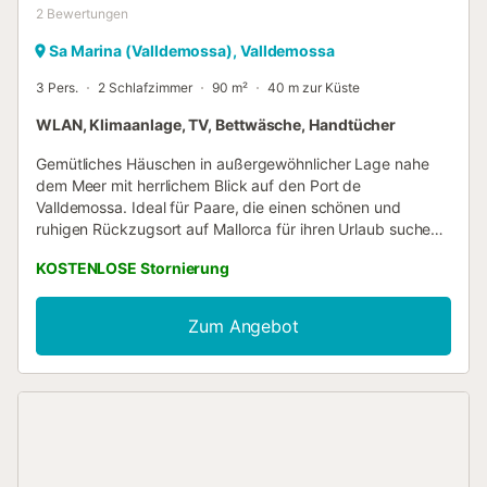
2
Bewertungen
Sa Marina (Valldemossa), Valldemossa
3 Pers.
2 Schlafzimmer
90 m²
40 m zur Küste
WLAN, Klimaanlage, TV, Bettwäsche, Handtücher
Gemütliches Häuschen in außergewöhnlicher Lage nahe
dem Meer mit herrlichem Blick auf den Port de
Valldemossa. Ideal für Paare, die einen schönen und
ruhigen Rückzugsort auf Mallorca für ihren Urlaub suchen.
Genießen Sie die Ruhe und den Charme dieses Hauses,
KOSTENLOSE Stornierung
perfekt zum Entspannen und um die natürliche Schönheit
der Umgebung zu entdecken. Die Nähe zum Meer lädt zu
Spaziergängen und Aktivitäten im Freien ein, während der
Zum Angebot
Blick auf den Hafen eine besondere Atmosphäre schafft.
Seit dem 1. Juli 2016 erhebt die Regionalregierung der
Balearen eine Touristensteuer (Ecotasa), die gemäß den
lokalen Vorschriften zu entrichten ist. Die Zahlung dieser
Steuer ist verpflichtend und erfolgt nach geltendem Recht.
Wichtig: Babybett und Hochstuhl sind auf vorherige
Anfrage kostenlos verfügbar....