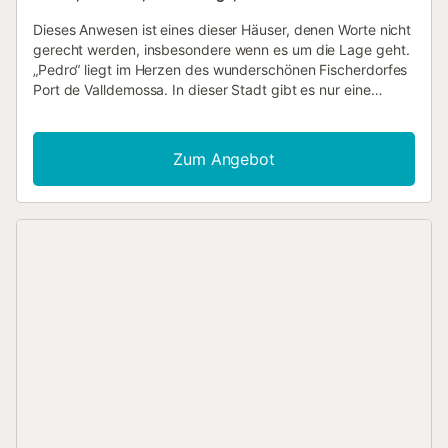
Dieses Anwesen ist eines dieser Häuser, denen Worte nicht
gerecht werden, insbesondere wenn es um die Lage geht.
„Pedro“ liegt im Herzen des wunderschönen Fischerdorfes
Port de Valldemossa. In dieser Stadt gibt es nur eine
Handvoll vermieteter Ferienimmobilien, da sie bisher vom
Massentourismus völlig verschont geblieben ist. Es
versprüht bis heute den Charme des „echten Mallorcas“.
Zum Angebot
Hier reihen sich mehrere hübsche Fischerhäuser und ein
ausgezeichnetes Restaurant/Café mit mediterraner Küche
aneinander. Der kleine Hafenboulevard endet an einem
schönen Badestrand. Selbst in der Hochsaison ist es meist
nicht überfüllt, sodass am Kiesstrand immer genügend
Platz vorhanden ist. Die meisten Menschen sind
Tagesgäste aus dem Hinterland, die einen Tag am Strand
verbringen oder ihr Abendessen am Meer im Restaurant
genießen möchten. Auch das Innere der Immobilie kann
sehr schön sein. Auf 50 m² finden Sie alles, was Sie für
einen unabhängigen Urlaub benötigen. Dazu gehört eine
kleine, voll ausgestattete Küche. Es ist offen gestaltet und
geht in den gemütlichen Wohn- und Essbereich mit Tisch,
vier Stühlen, einer gemütlichen Eckcouch, Kamin und