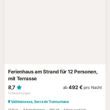
können. Valldemossa ist ein kleines Dorf in einem Tal der
Serra de Tramuntana, das von der Unesco zum
Weltkulturerbe erklärt wurde. Es ist ein Luxus, durch die
malerischen Gassen zu spazieren, den berühmten Cartoixa
zu besuchen, wo Chopin und Sand lebten, oder frisches
Obst und Gemüse oder Kunsthandwerk auf dem
Wochenmarkt zu kaufen, der jeden Sonntag stattfindet.
Die Nachbarstädte Deià, Sóller, Banyalbufar oder Esporles
sind ebenfalls ein Muss. Außerdem ist es weniger als 20
Autominuten von Palma, der Hauptstadt der Insel, entfernt.
Klimaanlage: Was die Klimaanlage betrifft, hat die
Unterkunft Zentralheizung (Gasöl) mit einem Heizsystem in
allen Räumen. Auch für die Sommermonate finden Sie Fans
zu Ihrer Verfügung. Im Preis inbegriffene Kosten: - Kurt...
Ferienhaus am Strand für 12 Personen,
mit Terrasse
8,7
492 €
ab
pro Nacht
12
Bewertungen
Valldemossa, Serra de Tramuntana
12 Pers.
6 Schlafzimmer
350 m²
2,9 km zur Küste