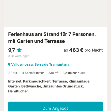
Schlafzimmer mit Einbauschränken, zwei mit einem
Doppelbett, wobei eines der beiden über ein integriertes
Bad mit Wanne und Dusche verfügt, und eines mit zwei
Einzelbetten. Ein weiteres Bad mit Badewanne und Dusche
ist für alle Bewohner zugänglich. In der zweiten Etage
befinden sich zwei Schlafzimmer mit je einem Doppelbett,
eins der Zimmer hat einen Einbauschrank und direkten
Ferienhaus am Strand für 7 Personen,
Ausg...
mit Garten und Terrasse
9,7
463 €
ab
pro Nacht
3
Bewertungen
Valldemossa, Serra de Tramuntana
7 Pers.
4 Schlafzimmer
230 m²
1,9 km zur Küste
Internet, Parkmöglichkeit, Terrasse, Klimaanlage,
Garten, Bettwäsche, Umzäuntes Grundstück,
Handtücher
Zum Angebot