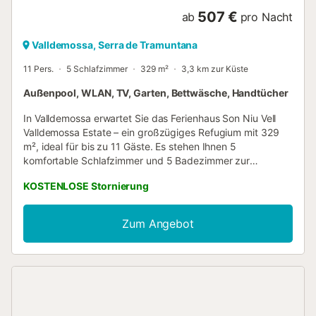
vielen verschiedenen Gläsern und einem Breitbild-Sat-TV.
507 €
ab
pro Nacht
Auch d...
Valldemossa, Serra de Tramuntana
11 Pers.
5 Schlafzimmer
329 m²
3,3 km zur Küste
Außenpool, WLAN, TV, Garten, Bettwäsche, Handtücher
In Valldemossa erwartet Sie das Ferienhaus Son Niu Vell
Valldemossa Estate – ein großzügiges Refugium mit 329
m², ideal für bis zu 11 Gäste. Es stehen Ihnen 5
komfortable Schlafzimmer und 5 Badezimmer zur
Verfügung, die Privatsphäre und Komfort für Ihre Gruppe
KOSTENLOSE Stornierung
bieten. Die Unterkunft verfügt über eine gut ausgestattete
Küche sowie moderne Annehmlichkeiten wie WLAN,
Fernseher und einen eigenen Arbeitsbereich für eventuelle
Zum Angebot
berufliche Anforderungen während Ihres Aufenthalts.
Genießen Sie den privaten Garten und entspannen Sie auf
der überdachten Terrasse – perfekt für Mahlzeiten im
Freien und geselliges Beisammensein. Der private
Außenpool sorgt für Erfrischung, und die Außendusche
bietet zusätzlichen Komfort für Aktivitäten am Pool. Bitte
beachten Sie, dass Veranstaltungen auf dem Grundstück