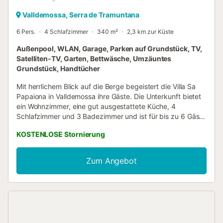
Valldemossa, Serra de Tramuntana
6 Pers.
4 Schlafzimmer
340 m²
2,3 km zur Küste
Außenpool, WLAN, Garage, Parken auf Grundstück, TV,
Satelliten-TV, Garten, Bettwäsche, Umzäuntes
Grundstück, Handtücher
Mit herrlichem Blick auf die Berge begeistert die Villa Sa
Papaiona in Valldemossa ihre Gäste. Die Unterkunft bietet
ein Wohnzimmer, eine gut ausgestattete Küche, 4
Schlafzimmer und 3 Badezimmer und ist für bis zu 6 Gäste
geeignet. Zur Ausstattung gehören Highspeed-WLAN (für
KOSTENLOSE Stornierung
Videokonferenzen geeignet) mit Arbeitsplatz für Remote-
Arbeit, ein Smart-TV mit Streamingdiensten, hochwertige
Deckenventilatoren (in allen Zimmern außer den Bädern),
Zum Angebot
Waschmaschine, Trockner sowie Strand- und
Poolhandtücher. Eine Tischtennisplatte steht ebenfalls zur
Verfügung. Zwei Babybetten und zwei Hochstühle sind
vorhanden. Die Unterkunft verfügt über keine Klimaanlage.
Check-out ist bis 10:00 Uhr möglich. Genießen Sie den
privaten Außenbereich mit Pool, Garten, offener und