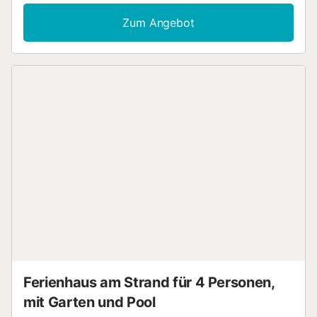
Familien oder Freundesgruppen und liegt zentral in
Valldemossa. Sie erreichen Palma sowie die wichtigsten
Zum Angebot
Strände und Buchten der Umgebung in etwa 15–20
Autominuten. Es ist mit allem ausgestattet, was Sie für
einen angenehmen Aufenthalt benötigen: voll
ausgestattete Küche, großzügige Räume und
Außenbereiche zum Entspannen. Die Lage ermöglicht es
Ihnen, sowohl den Charme des Dorfes als auch die Nähe
zur Natur und zum Meer zu genießen....
Ferienhaus am Strand für 4 Personen,
mit Garten und Pool