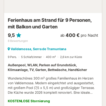
einen Hochstuhl zur Verfügung stellen. Zu Ihrer Verfügung
stehen drei Ventilatoren und eine Öl-Zentralheizung. Das
Haus befindet sich in Valldemossa und ist zweifellos eines
der schönsten Dörfer de...
Ferienhaus am Strand für 9 Personen,
mit Balkon und Garten
9,5
400 €
ab
pro Nacht
8
Bewertungen
Valldemossa, Serra de Tramuntana
9 Pers.
5 Schlafzimmer
400 m²
2,6 km zur Küste
Außenpool, WLAN, Parken auf Grundstück,
Klimaanlage, TV, Garten, Bettwäsche, Handtücher
Wunderschönes 300 m² großes Familienhaus im Herzen
von Valldemossa. Modern eingerichtet und ausgestattet,
mit großem Pool (7,5 x 5,5 m) und großzügiger Terrasse.
Die Küche wurde 2026 komplett renoviert. Eine ideale
Unterkunft für einen perfekten Urlaub in der Serra de
KOSTENLOSE Stornierung
Tramuntana. Das Haus eignet sich hervorragend für