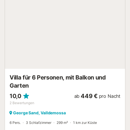
Mittelmeers zu schwimmen und zu schnorcheln, mit dem
Paddel zu surfen und Spaß zu haben lokale
Sehenswürdigkeiten wie Bens D, Avall, Lluch Alcari, die
Buchten von Deia und Sa Foradada usw. Normalerweise
Abfahrt um 10.30 Uhr und Rückkehr um 16.30 Uhr, kann
sich aber den Vorlieben der Gäste anpassen.
Wettbewerbsfähige Preise für Gäste .--...
Villa für 6 Personen, mit Balkon und
Garten
10,0
449 €
ab
pro Nacht
2
Bewertungen
George Sand, Valldemossa
6 Pers.
3 Schlafzimmer
299 m²
1 km zur Küste