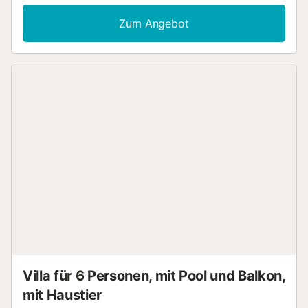
Unterhaltung. Genießen Sie im Außenbereich Ihren
privaten Pool sowie überdachte und offene Terrassen, auf
Zum Angebot
denen Sie entspannen und den herrlichen Bergblick
genießen können. Die Außenbereiche bieten perfekte
Möglichkeiten, um die malerische Umgebung auf sich
wirken zu lassen. Ein gemeinsamer Parkplatz auf dem
Grundstück steht Ihnen zur Verfügung. Bitte beachten Sie,
dass diese Unterkunft ausschließlich für Erwachsene ist
und keine Veranstaltungen gestattet sind, um eine ruhige
Atmosphäre zu gewährleisten....
Villa für 6 Personen, mit Pool und Balkon,
mit Haustier