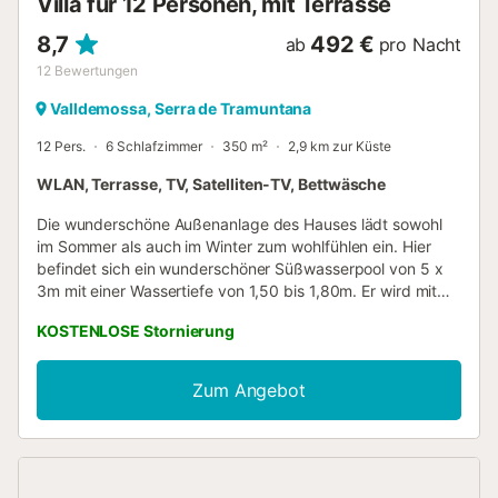
Villa für 12 Personen, mit Terrasse
sodass die Nächte auch im heißen mallorquinis...
8,7
492 €
ab
pro Nacht
12
Bewertungen
Valldemossa, Serra de Tramuntana
12 Pers.
6 Schlafzimmer
350 m²
2,9 km zur Küste
WLAN, Terrasse, TV, Satelliten-TV, Bettwäsche
Die wunderschöne Außenanlage des Hauses lädt sowohl
im Sommer als auch im Winter zum wohlfühlen ein. Hier
befindet sich ein wunderschöner Süßwasserpool von 5 x
3m mit einer Wassertiefe von 1,50 bis 1,80m. Er wird mit
Chlor gereinigt und ist umgeben von einer tollen
KOSTENLOSE Stornierung
Graslandschaft. Auf dem fantastischen, gemauerten Grill
bereiten Sie Köstlichkeiten zu, die Sie anschließend auf der
möblierten Veranda oder Terrasse genießen. Das
Zum Angebot
dreistöckige Haus ist im mallorquinischen Landhausstil
renoviert. Im Erdgeschoss befindet sich ein großes
Wohnzimmer mit Kamin und Sat-TV, ein idealer Ort um
einfach nur fern zu sehen oder zu lesen. Das separate
Esszimmer ist für 12 Personen ausgestattet. In der urigen