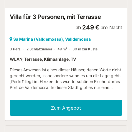
Unterkunft Zentralheizung (Gasöl) mit einem Heizsystem in
allen Räumen. Auch für die Sommermonate finden Sie Fans
zu Ihrer Verfügung. Im Preis inbegriffene ...
Villa für 3 Personen, mit Terrasse
249 €
ab
pro Nacht
Sa Marina (Valldemossa), Valldemossa
3 Pers.
2 Schlafzimmer
49 m²
30 m zur Küste
WLAN, Terrasse, Klimaanlage, TV
Dieses Anwesen ist eines dieser Häuser, denen Worte nicht
gerecht werden, insbesondere wenn es um die Lage geht.
„Pedro“ liegt im Herzen des wunderschönen Fischerdorfes
Port de Valldemossa. In dieser Stadt gibt es nur eine
Handvoll vermieteter Ferienimmobilien, da sie bisher vom
Massentourismus völlig verschont geblieben ist. Es
versprüht bis heute den Charme des „echten Mallorcas“.
Zum Angebot
Hier reihen sich mehrere hübsche Fischerhäuser und ein
ausgezeichnetes Restaurant/Café mit mediterraner Küche
aneinander. Der kleine Hafenboulevard endet an einem
schönen Badestrand. Selbst in der Hochsaison ist es meist