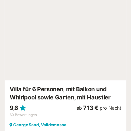
Valldemossa entfernt, das unterhaltsame Möglichkeiten
zum Einkaufen in Boutiquen und ein gastronomisches und
kulturelles Erlebnis bietet. Bergsteiger, Fotografen, Maler,
Musiker und Wanderer genießen dieses Erlebnis wirklich....
Villa für 6 Personen, mit Balkon und
Whirlpool sowie Garten, mit Haustier
9,6
713 €
ab
pro Nacht
60
Bewertungen
George Sand, Valldemossa