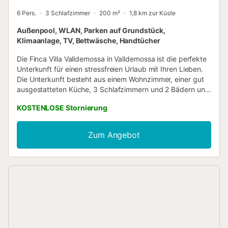
6 Pers.
3 Schlafzimmer
200 m²
1,8 km zur Küste
Außenpool, WLAN, Parken auf Grundstück,
Klimaanlage, TV, Bettwäsche, Handtücher
Die Finca Villa Valldemossa in Valldemossa ist die perfekte
Unterkunft für einen stressfreien Urlaub mit Ihren Lieben.
Die Unterkunft besteht aus einem Wohnzimmer, einer gut
ausgestatteten Küche, 3 Schlafzimmern und 2 Bädern und
bietet somit Platz für 6 Personen. Zur Ausstattung gehören
KOSTENLOSE Stornierung
außerdem WLAN, ein TV, ein Ventilator sowie eine
Waschmaschine. Ein Babybett und ein Hochstuhl sind
ebenfalls vorhanden. Leider bietet diese Unterkunft keine
Zum Angebot
Klimaanlage. Dieses Ferienhaus verfügt über einen
privaten Außenbereich mit einem Pool und einer offenen
Terrasse. Die Unterkunft liegt 1,6 km vom Zentrum von
Valldemosa, 15 km von Bañalbufar und 25 km von Palma
entfernt. Der Flughafen Palma de Mallorca ist eine 30-
minütige Autofahrt entfernt. Ein Parkplatz ist auf dem
Grundstück vorhanden. Haustiere, Rauchen und
Veranstaltungen sind nicht erlaubt....