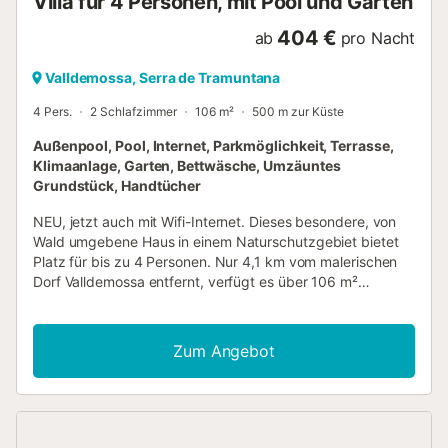
Villa für 4 Personen, mit Pool und Garten
404 €
ab
pro Nacht
Valldemossa, Serra de Tramuntana
4 Pers.
2 Schlafzimmer
106 m²
500 m zur Küste
Außenpool, Pool, Internet, Parkmöglichkeit, Terrasse,
Klimaanlage, Garten, Bettwäsche, Umzäuntes
Grundstück, Handtücher
NEU, jetzt auch mit Wifi-Internet. Dieses besondere, von
Wald umgebene Haus in einem Naturschutzgebiet bietet
Platz für bis zu 4 Personen. Nur 4,1 km vom malerischen
Dorf Valldemossa entfernt, verfügt es über 106 m²
Wohnfläche und 5000 m² Außenbereich, 2 Schlafzimmer
und 1 Badezimmer sowie Sat-TV, Klimaanlage und
Zentralheizung. Es gibt auch einen Parkplatz (3
Zum Angebot
Stellplätze) und eine Fahrradgarage, eine möblierte
Terrasse (150 m²) mit Grill und einen privaten Pool
(9mx4m). Wenn Sie mit einer größeren Gruppe reisen,
können wir das Nachbarhaus (Son Galceran Petit)
anbieten, sodass wir bis zu 8 Personen unterbringen