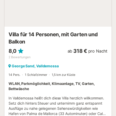
Waschmaschine und Trockner. Handtücher und
Bettwäsche werden gestellt. Kostenlose WiFi-Verbindung
im ganzen Haus. Die Gäste haben Zugang zu allen
Häusern. Die Urbanisation, in der wir uns befinden, ist nur 3
km vom Dorf Valldemossa entfernt, das alle
Annehmlichkeiten bietet: Supermarkt, Bäckerei,
Villa für 14 Personen, mit Garten und
Restaurant, Souvenirs, T...
Balkon
8,0
318 €
ab
pro Nacht
2
Bewertungen
George Sand, Valldemossa
14 Pers.
1 Schlafzimmer
1,5 km zur Küste
WLAN, Parkmöglichkeit, Klimaanlage, TV, Garten,
Bettwäsche
In Valldemossa heißt dich diese Villa herzlich willkommen.
Setz dich hinters Steuer und unternimm ganz entspannt
Ausflüge zu nahe gelegenen Sehenswürdigkeiten wie
Hafen von Palma de Mallorca (33 Autominuten) oder Cala