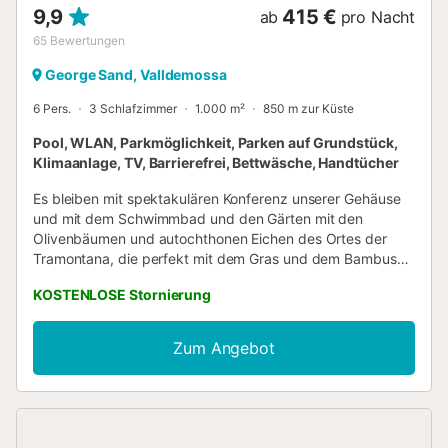
9,9
415 €
ab
pro Nacht
65
Bewertungen
George Sand, Valldemossa
6 Pers.
3 Schlafzimmer
1.000 m²
850 m zur Küste
Pool, WLAN, Parkmöglichkeit, Parken auf Grundstück,
Klimaanlage, TV, Barrierefrei, Bettwäsche, Handtücher
Es bleiben mit spektakulären Konferenz unserer Gehäuse
und mit dem Schwimmbad und den Gärten mit den
Olivenbäumen und autochthonen Eichen des Ortes der
Tramontana, die perfekt mit dem Gras und dem Bambus
kombiniert sind, erstaunt. Die Statuen aus Steinen, Buda,
KOSTENLOSE Stornierung
Ganeshas und das balinesische Bett im Freien sorgen
dafür, dass Sie sich in der balinesischen Villa sehr wohl
fühlen. Im Garten der Villa lebt eine Katze, sie heißt Missy.
Zum Angebot
Optionale Bootsfahrt auf Anfrage, wie im Internet zu
sehen. Festgemacht im wunderschönen Puerto Soller, eine
ausgezeichnete Gelegenheit, diese einzigartige Küste (Teil
des Weltkulturerbes) vom Meer aus zu genießen, einige
Buchten zu erkunden und in diesen klaren Gewässern des