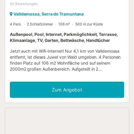
60
Bewertungen
Valldemossa, Serra de Tramuntana
4 Pers.
2 Schlafzimmer
106 m²
500 m zur Küste
Außenpool, Pool, Internet, Parkmöglichkeit, Terrasse,
Klimaanlage, TV, Garten, Bettwäsche, Handtücher
Jetzt auch mit Wifi-Internet! Nur 4,1 km von Valldemossa
entfernt, ist dieses Juwel von Wald umgeben. 4 Personen
finden Platz auf 106 m2 Wohnfläche und auf seinem
2000m2 großen Außenbereich. Aufgeteilt in 2
Schlafzimmer und 1 Bad, gibt es auch TV, Klimaanlage (in
allen Bereichen), einen Kamin und eine Zentralheizung.
Neben der möblierten Terrasse (150 m2) mit Grill und
Zum Angebot
privatem Pool (9mx4m / 1,20-1,80m) im Garten, gibt es
ausreichend Platz für 3 PKW-Stellplätze, ebenso wie für
Fahrräder. Wenn Sie mit einer größeren Gruppe anreisen,
können wir Ihnen auch das Nachbarhaus "Son Galceran
Gran" anbieten, das sich direkt nebenan befindet. Somit
können bis zu 10 Personen bequem untergebracht
werden. Während Sie im UNESCO-Weltkulturerbe wohnen,