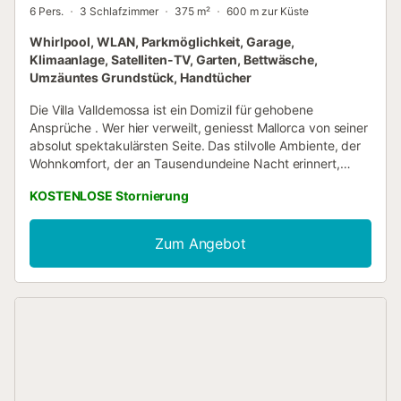
6 Pers.
3 Schlafzimmer
375 m²
600 m zur Küste
Whirlpool, WLAN, Parkmöglichkeit, Garage,
Klimaanlage, Satelliten-TV, Garten, Bettwäsche,
Umzäuntes Grundstück, Handtücher
Die Villa Valldemossa ist ein Domizil für gehobene
Ansprüche . Wer hier verweilt, geniesst Mallorca von seiner
absolut spektakulärsten Seite. Das stilvolle Ambiente, der
Wohnkomfort, der an Tausendundeine Nacht erinnert,
grandiose Sonnenuntergänge, der endlose Blick über das
KOSTENLOSE Stornierung
tiefblaue Mittelmeer und die Nähe zu Valldemossa und
Deia, den wohl schönsten Dörfen Mallorcas - all die sind
Garanten für einen gelungenen Urlaub in absoluter
Zum Angebot
Privatsphäre. Im Sommer eine Oase der Ruhe, im Frühjahr
und Winter ein Ausgangpunkt für Wanderungen in der
Tramontana . Die Räumlichkeiten verstellen sich auf 3
Schlafzimmer mit Bad en suite, Ankleidezimmer, Gäste WC,
rundes Wohnzimmer mit gemütlicher Kaminecke,
Essbereich, Arbeitszimmer, Küche, Wirtschaftsraum,
Vorratsraum, Komplett zu öffnender Wintergarten,
Verschiedene Terrassen, Pool, Pool Haus mit Kompletter
Aussenküche, Aussendusche und Chill-Pavillion. Alle