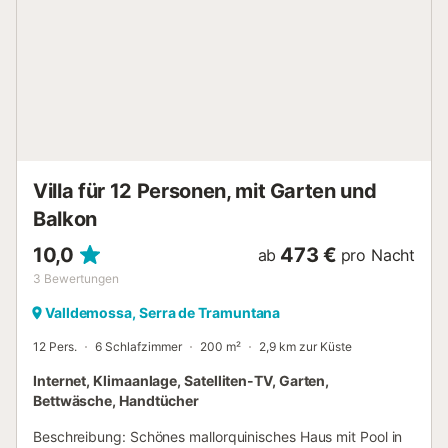
Raume verfügen über Klimaanlage und Zentralheizung,
somit kann die Villa ganzjährig genutzt werden. Lizenz
Nummer: ETV/10209...
Villa für 12 Personen, mit Garten und
Balkon
10,0
473 €
ab
pro Nacht
3
Bewertungen
Valldemossa, Serra de Tramuntana
12 Pers.
6 Schlafzimmer
200 m²
2,9 km zur Küste
Internet, Klimaanlage, Satelliten-TV, Garten,
Bettwäsche, Handtücher
Beschreibung: Schönes mallorquinisches Haus mit Pool in