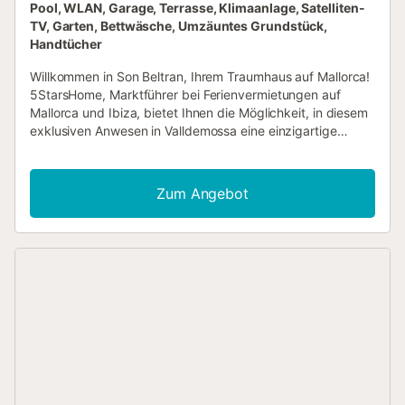
Pool, WLAN, Garage, Terrasse, Klimaanlage, Satelliten-
TV, Garten, Bettwäsche, Umzäuntes Grundstück,
Handtücher
Willkommen in Son Beltran, Ihrem Traumhaus auf Mallorca!
5StarsHome, Marktführer bei Ferienvermietungen auf
Mallorca und Ibiza, bietet Ihnen die Möglichkeit, in diesem
exklusiven Anwesen in Valldemossa eine einzigartige
Erfahrung zu machen. Mit einem klassischen Stil und einer
privilegierten Lage bietet Ihnen Son Beltran alles, was Sie
für einen unvergesslichen Urlaub brauchen. Im Inneren des
Zum Angebot
Hauses finden Sie einen Raum, der für maximalen Komfort
und Eleganz gestaltet ist. Das Hauptgeschoss verfügt
über ein Dachgeschoss-Schlafzimmer und ein
Badezimmer, perfekt für diejenigen, die eine gemütliche
Ecke suchen. Die voll ausgestattete Küche, mit einem
Kamin, der ihr einen besonderen Charme verleiht, ist der
ideale Ort, um köstliche hausgemachte Mahlzeiten
zuzubereiten. Das helle Esszimmer und das gemütliche
Wohnzimmer, ebenfalls mit einem Kamin, laden Sie ein,
unvergessliche Momente mit Ihren Lieben zu teilen. Im
Erdgeschoss, mit Zugang zum Garten, befinden sich ein
Schlafzimmer mit eigenem Bad und zwei weitere