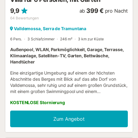
9,9
399 €
ab
pro Nacht
64
Bewertungen
Valldemossa, Serra de Tramuntana
6 Pers.
3 Schlafzimmer
246 m²
3 km zur Küste
Außenpool, WLAN, Parkmöglichkeit, Garage, Terrasse,
Klimaanlage, Satelliten-TV, Garten, Bettwäsche,
Handtücher
Eine einzigartige Umgebung auf einem der höchsten
Abschnitte des Berges mit Blick auf das alte Dorf von
Valldemossa, sehr ruhig und auf einem großen Grundstück,
mit einem großen Swimmingpool und einem
Solariumbereich sowie einem Grillbereich und
KOSTENLOSE Stornierung
abwechslungsreichen 'Stimmungen' um das Haus herum,
einem Außenspielbereich, Duschen im Freien, umgeben
von Natur, Orangenbäumen, Olivenbäumen, Eichen und
Zum Angebot
Kiefern. Ein idealer Rückzugsort zum stilvollen Entspannen
und Genießen des ländlichen Mallorca. Nur einen 10-
minütigen Spaziergung von dem bezaubernden Dorf