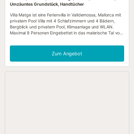
Umzäuntes Grundstück, Handtücher
Villa Matge ist eine Ferienvilla in Valldemossa, Mallorca mit
privatem Pool Villa mit 4 Schlafzimmern und 4 Bädern,
Bergblick und privatem Pool, Klimaanlage und WLAN.
Maximal 8 Personen Eingebettet in das malerische Tal von
Valldemossa bietet die Villa Matge ein raffiniertes
Urlaubserlebnis an einem der charmantesten und
gefragtesten Orte Mallorcas. Diese weitläufige und
Zum Angebot
wunderschön eingerichtete Villa mit vier Schlafzimmern
und vier Bädern bietet bequem Platz für bis zu acht Gäste
und ist ideal für Familien oder Gruppen, die Privatsphäre,
Entspannung und natürliche Schönheit suchen – und das
alles in kurzer Entfernung zum pulsierenden Herzen des
Dorfes Valldemossa. Weniger als fünf Autominuten vom
Zentrum von Valldemossa entfernt genießt die Villa eine
gute Anbindung an eine Reihe charmanter Cafés,
traditioneller Restaurants, Kunsthandwerksläden und
kultureller Sehenswürdigkeiten. Ihre strategische Lage
bietet auch eine gute Anbindung an Palma, die Hauptstadt
der Insel, sodass die Gäste die weitere Region erkunden
können. Die Innenräume der Villa Matge spiegeln eine