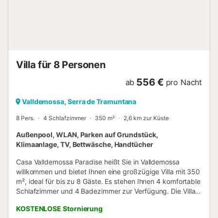
harmonische Mischung aus traditionellem mallorquinischem
Charme und modernem Komfort wider. Der geräumige
Wohnbereich ist geschmackvoll mit warmen Holzböden,
Plüschsofas und einer eklektischen Kunstsammlung
eingerichtet, die dem Raum Persönlichkeit und Eleganz
verleiht. Ein Holzkamin sorgt für eine gemütliche Atmos...
Villa für 8 Personen
556 €
ab
pro Nacht
Valldemossa, Serra de Tramuntana
8 Pers.
4 Schlafzimmer
350 m²
2,6 km zur Küste
Außenpool, WLAN, Parken auf Grundstück,
Klimaanlage, TV, Bettwäsche, Handtücher
Casa Valldemossa Paradise heißt Sie in Valldemossa
willkommen und bietet Ihnen eine großzügige Villa mit 350
m², ideal für bis zu 8 Gäste. Es stehen Ihnen 4 komfortable
Schlafzimmer und 4 Badezimmer zur Verfügung. Die Villa
verfügt über eine gut ausgestattete Küche, Klimaanlage,
KOSTENLOSE Stornierung
WLAN und Fernseher für Ihren Komfort und Ihre