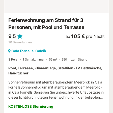
Sie bequem zu Fuß. Insbesondere in der ruhigen
Winterzeit zeigt die Region ihren besonderen Charme -
dann lad...
Ferienwohnung am Strand für 3
Personen, mit Pool und Terrasse
9,5
105 €
ab
pro Nacht
20
Bewertungen
Cala Fornells, Calvià
3 Pers.
1 Schlafzimmer
55 m²
250 m zum Strand
Pool, Terrasse, Klimaanlage, Satelliten-TV, Bettwäsche,
Handtücher
Sonnenrefugium mit atemberaubendem Meerblick in Cala
FornellsSonnenrefugium mit atemberaubendem Meerblick
in Cala Fornells Genießen Sie unbeschwerte Urlaubstage in
dieser lichtdurchfluteten Ferienwohnung in der beliebten
Region Cala Fornells. Das Highlight der Immobilie ist der
KOSTENLOSE Stornierung
spektakuläre Blick über das offene Meer und die
malerische Bucht, der sich Ihnen von der Terrasse sowie