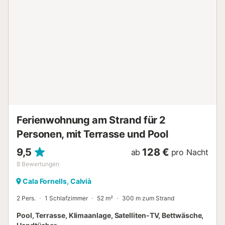
privater Wohlfühlbereich: Der überdachte Teil ist mit einem
BBQ-Grill ausgestattet und lädt zu geselligen Abenden mit
einem köstlichen Mahl vor der atemberaubenden
Meerkulisse ein. Das helle Schlafzimmer mit seinem
bequemen Doppelbett rundet das Angebot ab und bietet
Ihnen auch hier einen malerischen Blick über die Dächer
hinweg auf das Meer. Die Annehmlichkeiten der Anlage
liegen nur wenige Stufen entfernt: Ein Gemeinschaftspool
mit angrenzendem Restaurant – ebenfalls mit einem
unvergleichlichen Meerblick – sowie weitere Steinterrassen
mit direktem Meerzugang stehen Ihnen zur Verfügung. Vor
Ort finden Sie in der Reside...
Ferienwohnung am Strand für 2
Personen, mit Terrasse und Pool
9,5
128 €
ab
pro Nacht
8
Bewertungen
Cala Fornells, Calvià
2 Pers.
1 Schlafzimmer
52 m²
300 m zum Strand
Pool, Terrasse, Klimaanlage, Satelliten-TV, Bettwäsche,