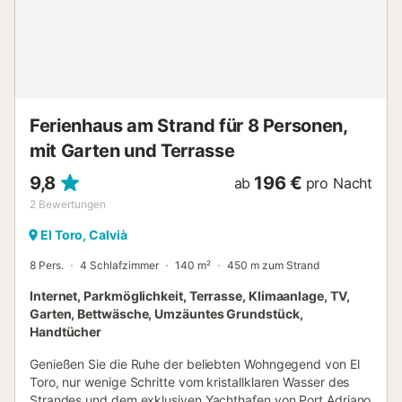
Badezimmer, eines mit einer Badewanne, das andere mit
einer Dusche vervollkommnen die Ausstattung. Eine
Klimaanlage ist im Flur zwischen den Räumen installiert
und vier weitere Ventilatoren stehen für die wärmeren Tage
zur Verfügung.Für die kälteren Tage gibt es vier
elektrische Heizelemente. Der Strand von Santa Ponsa ist
einen halben Kilometer lang mit herrlich ...
Ferienhaus am Strand für 8 Personen,
mit Garten und Terrasse
9,8
196 €
ab
pro Nacht
2
Bewertungen
El Toro, Calvià
8 Pers.
4 Schlafzimmer
140 m²
450 m zum Strand
Internet, Parkmöglichkeit, Terrasse, Klimaanlage, TV,
Garten, Bettwäsche, Umzäuntes Grundstück,
Handtücher
Genießen Sie die Ruhe der beliebten Wohngegend von El
Toro, nur wenige Schritte vom kristallklaren Wasser des
Strandes und dem exklusiven Yachthafen von Port Adriano