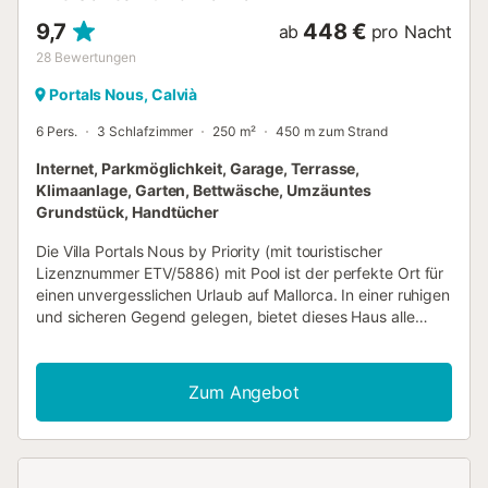
9,7
448 €
ab
pro Nacht
28
Bewertungen
Portals Nous, Calvià
6 Pers.
3 Schlafzimmer
250 m²
450 m zum Strand
Internet, Parkmöglichkeit, Garage, Terrasse,
Klimaanlage, Garten, Bettwäsche, Umzäuntes
Grundstück, Handtücher
Die Villa Portals Nous by Priority (mit touristischer
Lizenznummer ETV/5886) mit Pool ist der perfekte Ort für
einen unvergesslichen Urlaub auf Mallorca. In einer ruhigen
und sicheren Gegend gelegen, bietet dieses Haus alle
Annehmlichkeiten, die Sie benötigen, um sich wie zu Hause
zu fühlen. Touristische Lizenznummer: ETV/5886. Beim
Betreten der Villa finden Sie ein geräumiges und helles
Zum Angebot
Wohn-Esszimmer vor, geschmackvoll eingerichtet und mit
allem ausgestattet, was Sie zum Entspannen und
Genießen der Gesellschaft Ihrer Lieben benötigen. Vom
Wohnzimmer aus haben Sie direkten Zugang zur Küche