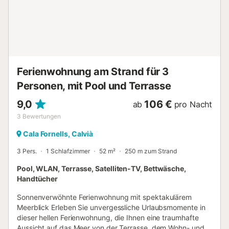
Die Annehmlichkeiten der Anlage inklusive des direkten
Meerzugangs und des Gemeinschaftspools mit
angegliedertem Restaurant mit Meerblick liegen nur
wenige Schritte entfernt. Zwei weitere Restaurants und ein
gut sortierter Supermarkt (in den Wintermonaten von
November bis März geschlossen) runden ...
Ferienwohnung am Strand für 3
Personen, mit Pool und Terrasse
9,0
106 €
ab
pro Nacht
3
Bewertungen
Cala Fornells, Calvià
3 Pers.
1 Schlafzimmer
52 m²
250 m zum Strand
Pool, WLAN, Terrasse, Satelliten-TV, Bettwäsche,
Handtücher
Sonnenverwöhnte Ferienwohnung mit spektakulärem
Meerblick Erleben Sie unvergessliche Urlaubsmomente in
dieser hellen Ferienwohnung, die Ihnen eine traumhafte
Aussicht auf das Meer von der Terrasse, dem Wohn- und