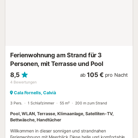
Ausgang auf die Terrasse und Kleiderschrank. Eines
verfügt über ein Doppelbett und Badezimmer en-suite mit
Dusche und die anderen beiden über zwei Einzelbetten.
Weiters stehen ein separates Badezimmer mit Dusche,
sowie ein Hochstuhl und ein Kinderbettchen zur
Verfügung. Die Liegenschaft befindet sich lediglich 1.5 km
von Calvià entfernt, ein angenehmer und ruhiger Ort, in
dem Sie von Bar...
Ferienwohnung am Strand für 3
Personen, mit Terrasse und Pool
8,5
105 €
ab
pro Nacht
4
Bewertungen
Cala Fornells, Calvià
3 Pers.
1 Schlafzimmer
55 m²
200 m zum Strand
Pool, WLAN, Terrasse, Klimaanlage, Satelliten-TV,
Bettwäsche, Handtücher
Willkommen in dieser sonnigen und strandnahen
Ferienwohnung mit Meerblick Diese helle und komfortable