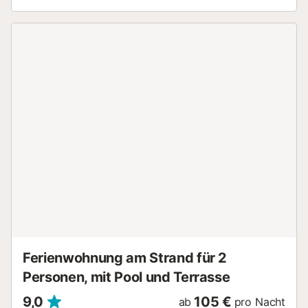
verfügt über 4 Schlafzimmer und 3 Badezimmer, verteilt
auf einer Wohnfläche von 170 m² auf einem fast 500 m²
großen Grundstück. Sein praktisches und gemütliches
Design macht es zum perfekten Ort für Familien oder
Gruppen, die Komfort und Privatsphäre suchen. Im
Erdgeschoss befinden sich drei Schlafzimmer, zwei
Badezimmer, ein komfortables Wohnzimmer, ein Esszimmer
und eine separate, voll ausgestattete Küche mit
Geschirrspüler. Im Obergeschoss befindet sich das vierte
Schlafzimmer mit zwei Einzelbetten und Zugang zu einer
sonnigen Sonnenterrasse, ideal zum Entspannen oder
Sonnenbaden. Der Außenbereich des Hauses ist darauf
ausgelegt, maximalen Genuss zu bieten: ein privater Pool
mit Liegestühlen und Sonnenschirm, ein gepflegter
Vorgarten und zwei Terrassen – eine überdachte und eine
im Freien –, die sich perfekt zum Essen, Lesen oder
einfach nur Ausruhen eignen. Zu den Annehmlichkeiten
gehören Klimaanlage im Wohnzimmer und ...
Ferienwohnung am Strand für 2
Personen, mit Pool und Terrasse
9,0
105 €
ab
pro Nacht