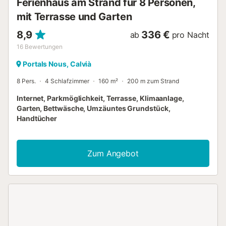
Ferienhaus am Strand für 8 Personen,
Spaziergang,...
mit Terrasse und Garten
8,9
336 €
ab
pro Nacht
16
Bewertungen
Portals Nous, Calvià
8 Pers.
4 Schlafzimmer
160 m²
200 m zum Strand
Internet, Parkmöglichkeit, Terrasse, Klimaanlage,
Garten, Bettwäsche, Umzäuntes Grundstück,
Handtücher
Zum Angebot