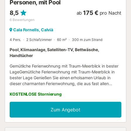
Personen, mit Pool
8,5
175 €
ab
pro Nacht
6
Bewertungen
Cala Fornells, Calvià
4 Pers.
2 Schlafzimmer
60 m²
300 m zum Strand
Pool, Klimaanlage, Satelliten-TV, Bettwäsche,
Handtücher
Gemütliche Ferienwohnung mit Traum-Meerblick in bester
LageGemütliche Ferienwohnung mit Traum-Meerblick in
bester Lage Genießen Sie einen erholsamen Urlaub in
dieser charmanten Ferienwohnung, die aus fast allen
Räumen einen traumhaften Blick auf das Meer bietet. In
KOSTENLOSE Stornierung
zweiter Meereslinie gelegen, überzeugt das Apartment mit
einem hellen, gemütlichen Wohn-Essbereich mit offener
Küche und zwei Doppelschlafzimmern für bis zu vier
Zum Angebot
Personen – eines davon mit direktem Meerblick. Beide
Schlafzimmer teilen sich ein Duschbad. Die ca. 15 m²
große, teilüberdachte Sonnenterrasse bietet nicht nur
Schatten an heißen Tagen, sondern auch eine