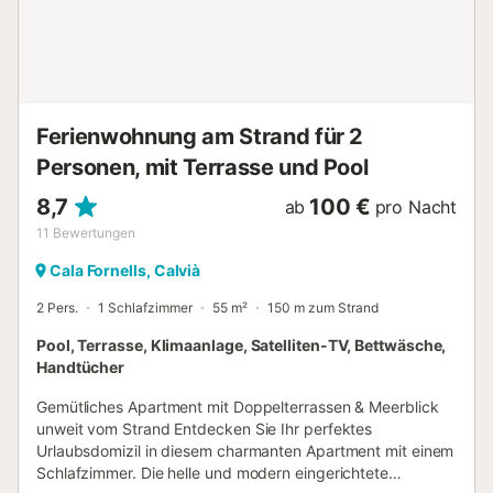
sowie ein Bad mit Dusche. Über die Treppe gelangen Sie in
die erste Etage mit 3 weiteren Schlafzimmern, alle mit je
einem Doppelbett. Eines der Zimmer hat ein en Suite Bad
mit Badewanne. Es gibt ein drittes Badezimmer mit
Dusche, das für alle...
Ferienwohnung am Strand für 2
Personen, mit Terrasse und Pool
8,7
100 €
ab
pro Nacht
11
Bewertungen
Cala Fornells, Calvià
2 Pers.
1 Schlafzimmer
55 m²
150 m zum Strand
Pool, Terrasse, Klimaanlage, Satelliten-TV, Bettwäsche,
Handtücher
Gemütliches Apartment mit Doppelterrassen & Meerblick
unweit vom Strand Entdecken Sie Ihr perfektes
Urlaubsdomizil in diesem charmanten Apartment mit einem
Schlafzimmer. Die helle und modern eingerichtete