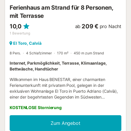
unvergesslichen Urlaub b...
Ferienhaus am Strand für 8 Personen,
mit Terrasse
10,0
209 €
ab
pro Nacht
1
Bewertung
El Toro, Calvià
8 Pers.
4 Schlafzimmer
170 m²
450 m zum Strand
Internet, Parkmöglichkeit, Terrasse, Klimaanlage,
Bettwäsche, Handtücher
Willkommen im Haus BENESTAR, einer charmanten
Ferienunterkunft mit privatem Pool, gelegen in der
exklusiven Wohnanlage El Toro in Puerto Adriano (Calvià),
einer der begehrtesten Gegenden im Südwesten
Mallorcas. Die ausgezeichnete Lage ermöglicht es Ihnen,
KOSTENLOSE Stornierung
eine ruhige Umgebung zu genießen, mit einfachem
Zugang zu Stränden, Restaurants, dem eleganten
Yachthafen von Port Adriano und nur wenige Autominuten
Zum Angebot
von Palma entfernt. Das Haus bietet Platz für 8 Personen,