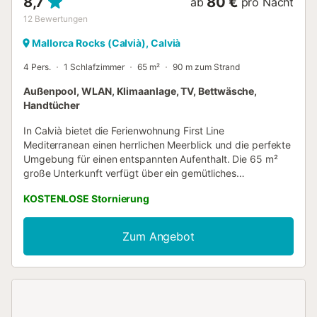
8,7
80 €
ab
pro Nacht
12
Bewertungen
Mallorca Rocks (Calvià), Calvià
4 Pers.
1 Schlafzimmer
65 m²
90 m zum Strand
Außenpool, WLAN, Klimaanlage, TV, Bettwäsche,
Handtücher
In Calvià bietet die Ferienwohnung First Line
Mediterranean einen herrlichen Meerblick und die perfekte
Umgebung für einen entspannten Aufenthalt. Die 65 m²
große Unterkunft verfügt über ein gemütliches
Wohnzimmer mit Schlafsofa für 2 Personen, eine voll
KOSTENLOSE Stornierung
ausgestattete Küche, 1 Schlafzimmer und 1 Bad und bietet
Platz für bis zu 4 Gäste. Zu den Annehmlichkeiten zählen
WLAN, TV, Klimaanlage und Waschmaschine. Babybett
Zum Angebot
und Hochstuhl sind auf Anfrage erhältlich. Ein Highlight ist
der private Balkon – ideal zum Entspannen mit Blick aufs
Meer. Außerdem steht Ihnen ein gemeinschaftlicher
Außenbereich mit Pool sowie eine offene und überdachte
Terrasse zur Verfügung. Sonnenliegen am Pool sind gegen
Aufpreis verfügbar. Die Lage ist sehr praktisch, mit