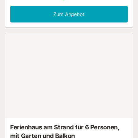
einen Balkon und bietet Platz für 2 Personen. Zur
Ausstattung gehören WLAN, Klimaanlage, Kaffeemaschine
Zum Angebot
und Minibar. Der Außenbereich wird mit anderen Gästen
geteilt und umfasst einen Pool, eine offene Terrasse, einen
Garten sowie eine Außendusche. Restaurants, Bars und
Cafés erreichen Sie in 12–15 Minuten zu Fuß, der nächste
Supermarkt ist 13 Gehminuten (950 m) entfernt. Zum
Strand von Palmanova fahren Sie 12 Minuten (7,8 km). Das
Zentrum von Palma ist etwa 20 Autominuten entfernt, der
Flughafen Palma de Mallorca 28 Minuten (30,7 km).
Parkplätze sind auf dem Grundstück vorhanden. Haustiere
sind nicht erlaubt. Bettwäsche und Handtücher werden
bereitgestellt. Tägliche Reinigung und Handtuchwechsel
sind inbegriffen....
Ferienhaus am Strand für 6 Personen,
mit Garten und Balkon