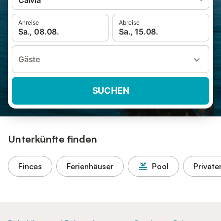
Calvià
Anreise
Abreise
Sa., 08.08.
Sa., 15.08.
Gäste
SUCHEN
Unterkünfte finden
Fincas
Ferienhäuser
Pool
Private