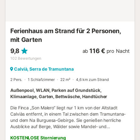
angenehmen Aufenthalt weiter. Weitere Hinweise: Das
Fitnessstudio steht während Ihres Aufenthalts nicht zur
Verfügung. Self-Check-in per Schlüsselkasten. Kostenloses
Parken auf der Straße. Keine Haustiere, Rauchen oder
Veranstaltungen erlaubt....
Ferienhaus am Strand für 2 Personen,
mit Garten
9,8
116 €
ab
pro Nacht
102
Bewertungen
Calvià, Serra de Tramuntana
2 Pers.
1 Schlafzimmer
22 m²
4,6 km zum Strand
Außenpool, WLAN, Parken auf Grundstück,
Klimaanlage, Garten, Bettwäsche, Handtücher
Die Finca „Son Malero“ liegt nur 1 km von der Altstadt
Calviàs entfernt, in einem Tal zwischen dem Tramuntana-
und dem Na Burguesa-Gebirge. Sie genießen herrliche
Ausblicke auf Berge, Wälder sowie Mandel- und
Johannisbrotbaumfelder. Das Doppelzimmer mit zwei
KOSTENLOSE Stornierung
Einzelbetten verfügt über ein Schlafzimmer, ein Bad und