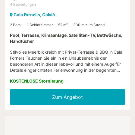
4
Bewertungen
Cala Fornells, Calvià
2 Pers.
1 Schlafzimmer
52 m²
300 m zum Strand
Pool, Terrasse, Klimaanlage, Satelliten-TV, Bettwäsche,
Handtücher
Stilvolles Meerblickreich mit Privat-Terrasse & BBQ in Cala
Fornells Tauchen Sie ein in ein Urlaubserlebnis der
besonderen Art in dieser liebevoll und mit einem Auge für
Details eingerichteten Ferienwohnung in der begehrten
Lage von Cala Fornells. Von der Terrasse sowie aus nahezu
KOSTENLOSE Stornierung
allen Räumen eröffnet sich Ihnen ein atemberaubender
Panoramablick auf das offene Meer und die idyllischen
Buchten der Region – die perfekte Kulisse für eine
Zum Angebot
unvergessliche Auszeit. Die Wohnung selbst überzeugt mit
ihrem eleganten und offenen Wohnambiente. Ein stilvoller
Wohn- und Essbereich fließt harmonisch in die moderne,
offene Küche über. Über großzügige, bodentiefe
Schiebetüren gelangen Sie direkt auf Ihre ca. 22 m² große,
teilweise überdachte Terrasse. Diese erweist sich als Ihr