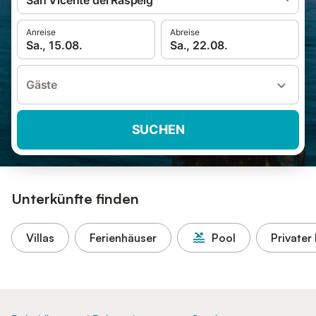
San Vicente del Raspeig
Anreise
Abreise
Sa., 15.08.
Sa., 22.08.
Gäste
SUCHEN
Unterkünfte finden
Villas
Ferienhäuser
Pool
Privater