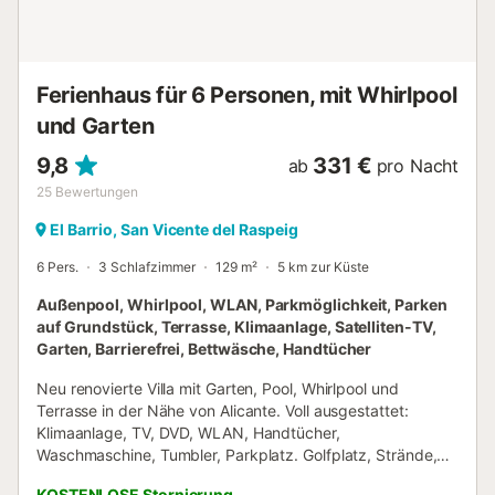
Ferienhaus für 6 Personen, mit Whirlpool
und Garten
9,8
331 €
ab
pro Nacht
25
Bewertungen
El Barrio, San Vicente del Raspeig
6 Pers.
3 Schlafzimmer
129 m²
5 km zur Küste
Außenpool, Whirlpool, WLAN, Parkmöglichkeit, Parken
auf Grundstück, Terrasse, Klimaanlage, Satelliten-TV,
Garten, Barrierefrei, Bettwäsche, Handtücher
Neu renovierte Villa mit Garten, Pool, Whirlpool und
Terrasse in der Nähe von Alicante. Voll ausgestattet:
Klimaanlage, TV, DVD, WLAN, Handtücher,
Waschmaschine, Tumbler, Parkplatz. Golfplatz, Strände,
Kino, Bowling, Restaurants, Lebensmittelgeschäfte, Bank,
KOSTENLOSE Stornierung