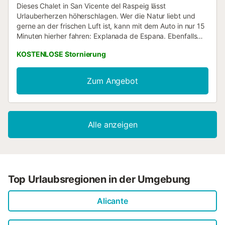
Dieses Chalet in San Vicente del Raspeig lässt
Urlauberherzen höherschlagen. Wer die Natur liebt und
gerne an der frischen Luft ist, kann mit dem Auto in nur 15
Minuten hierher fahren: Explanada de Espana. Ebenfalls
nur 28 Autominuten entfernt befindet sich Folgendes:
KOSTENLOSE Stornierung
Postiguet-Strand. Setz dich hinters Steuer und unternimm
ganz entspannt Ausflüge zu nahe gelegenen
Sehenswürdigkeiten wie The Outlet Stores Alicante (7
Zum Angebot
Autominuten) oder Parc L'hort de Torrent (6 Autominuten).
Während deines Aufenthalts kannst du den gleichen
Komfort wie zu Hause oder sogar noch mehr genießen, so
gibt es zum Beispiel Internet und Klimaanlage sowie
Alle anzeigen
Wäscherei und Handtücher. Freu dich außerdem über
Seife, Toilettenpapier und einen Haartrockner....
Top Urlaubsregionen in der Umgebung
Alicante