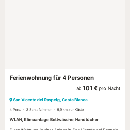
du dir ein leckeres Gericht zaubern möchtest, steht dir ein
Ofen, eine Herdplatte und ein Geschirrspüler sowie eine
Mikrowelle zur Verfügung. Und da eine Waschmaschine
vorhanden ist, kannst du Gepäck sparen, indem du etwas
weniger Kleidung einpackst....
Ferienwohnung für 4 Personen
101 €
ab
pro Nacht
San Vicente del Raspeig, Costa Blanca
4 Pers.
3 Schlafzimmer
6,9 km zur Küste
WLAN, Klimaanlage, Bettwäsche, Handtücher
Diese Wohnung in einer Anlage in San Vicente del Raspeig