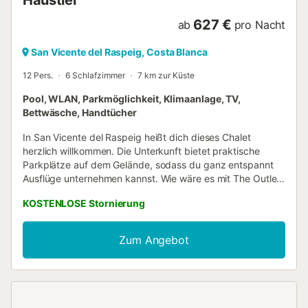
627 €
ab
pro Nacht
San Vicente del Raspeig, Costa Blanca
12 Pers.
6 Schlafzimmer
7 km zur Küste
Pool, WLAN, Parkmöglichkeit, Klimaanlage, TV,
Bettwäsche, Handtücher
In San Vicente del Raspeig heißt dich dieses Chalet
herzlich willkommen. Die Unterkunft bietet praktische
Parkplätze auf dem Gelände, sodass du ganz entspannt
Ausflüge unternehmen kannst. Wie wäre es mit The Outlet
Stores Alicante (7 Autominuten) oder Parc L'hort de Torrent
KOSTENLOSE Stornierung
(6 Autominuten)? Koste die frische Luft voll aus und nutz
den Pool sowie den Grill dieses Chalets. Wenn du genug
Zeit an der frischen Luft verbracht hast, gibt es auch
Zum Angebot
drinnen dank WLAN-Internetzugang und Fernseher tolle
Möglichkeiten zum Zeitvertreib. Dieses Feriendomizil bietet
seinen Gästen 6 Schlafzimmer, 4 Badezimmer, einen Kamin
und eine Klimaanlage. Zur Ausstattung des Badezimmers
gehören ein Haartrockner, ein Bidet und Handtücher. Wenn