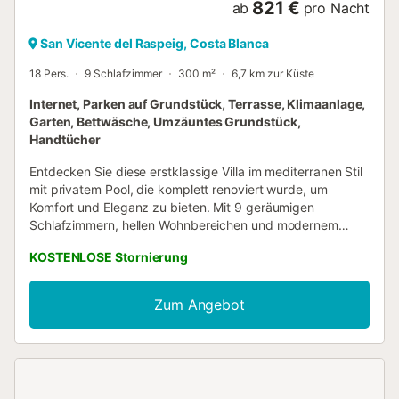
821 €
ab
pro Nacht
San Vicente del Raspeig, Costa Blanca
18 Pers.
9 Schlafzimmer
300 m²
6,7 km zur Küste
Internet, Parken auf Grundstück, Terrasse, Klimaanlage,
Garten, Bettwäsche, Umzäuntes Grundstück,
Handtücher
Entdecken Sie diese erstklassige Villa im mediterranen Stil
mit privatem Pool, die komplett renoviert wurde, um
Komfort und Eleganz zu bieten. Mit 9 geräumigen
Schlafzimmern, hellen Wohnbereichen und modernem
Design ist sie der perfekte Rückzugsort für Familien und
KOSTENLOSE Stornierung
Gruppen. Genießen Sie Privatsphäre, Stil und
unvergessliche Momente, nur 25 Minuten von der Küste
entfernt....
Zum Angebot