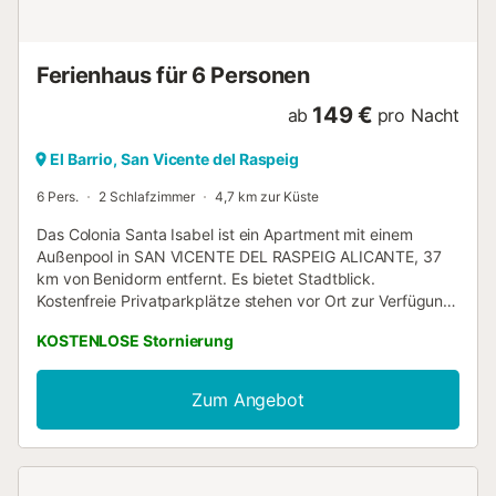
Ferienhaus für 6 Personen
149 €
ab
pro Nacht
El Barrio, San Vicente del Raspeig
6 Pers.
2 Schlafzimmer
4,7 km zur Küste
Das Colonia Santa Isabel ist ein Apartment mit einem
Außenpool in SAN VICENTE DEL RASPEIG ALICANTE, 37
km von Benidorm entfernt. Es bietet Stadtblick.
Kostenfreie Privatparkplätze stehen vor Ort zur Verfügung.
Die Unterkunft verfügt über einen Essbereich und eine
KOSTENLOSE Stornierung
Küche mit einem Geschirrspüler. Ein Flachbild-TV und ein
Blu-ray-Player sind ebenfalls vorhanden. Alicante liegt 4,1
km von der Unterkunft entfernt und Altea erreichen Sie
Zum Angebot
nach 47 km. Der nächstgelegene Flughafen ist der 12 km
entfernte Flughafen Alicante....