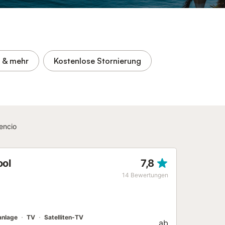
& mehr
Kostenlose Stornierung
encio
ool
7,8
14
Bewertungen
anlage
TV
Satelliten-TV
ab