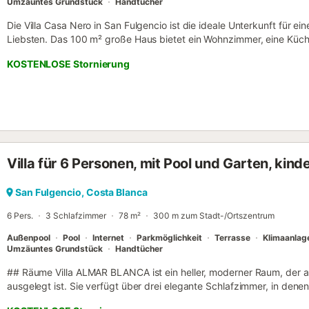
Umzäuntes Grundstück
Handtücher
Die Villa Casa Nero in San Fulgencio ist die ideale Unterkunft für e
Liebsten. Das 100 m² große Haus bietet ein Wohnzimmer, eine Küc
eignet sich für bis zu 6 Personen. Zur Ausstattung gehören WLAN, 
KOSTENLOSE Stornierung
Klimaanlage, Ventilator und Waschmaschine. Im Außenbereich erwarte
offene und überdachte Terrasse, Balkon, Grill und eine Außendusche
öffentliche Verkehrsmittel sind fußläufig erreichbar. Es stehen dre
kostenlose Parkmöglichkeiten an der Straße zur Verfügung. Maximal
und Feiern sind nicht gestattet. Für eine umweltfreundliche Mülltren
Hinweise. Die Unterkunft verfügt über energiesparende Beleuchtung
Photovoltaikanlagen erzeugt. Wichtige Hausregeln: Änderungen de
Villa für 6 Personen, mit Pool und Garten, kind
Tage (48 Stunden) vor dem Check-in mitgeteilt werden. Änderung
können nicht garantiert werden. Das separate Schlafzimmer mit ei
ausschließlich bei Buchungen ab 5 Personen oder nach vorheriger 
San Fulgencio, Costa Blanca
Buchungen für 4 oder weniger Personen ist die Nutzung dieses Ber
6 Pers.
3 Schlafzimmer
78 m²
300 m zum Stadt-/Ortszentrum
gestattet. - ...
Außenpool
Pool
Internet
Parkmöglichkeit
Terrasse
Klimaanlag
Umzäuntes Grundstück
Handtücher
## Räume Villa ALMAR BLANCA ist ein heller, moderner Raum, der a
ausgelegt ist. Sie verfügt über drei elegante Schlafzimmer, in den
können. Die Master-Suite verfügt über ein Doppelbett, direkten Z