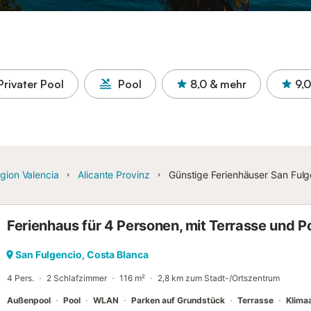
Privater Pool
Pool
8,0
& mehr
9,0
gion Valencia
Alicante Provinz
Günstige Ferienhäuser San Fulg
Ferienhaus für 4 Personen, mit Terrasse und P
San Fulgencio, Costa Blanca
4 Pers.
2 Schlafzimmer
116 m²
2,8 km zum Stadt-/Ortszentrum
Außenpool
Pool
WLAN
Parken auf Grundstück
Terrasse
Klima