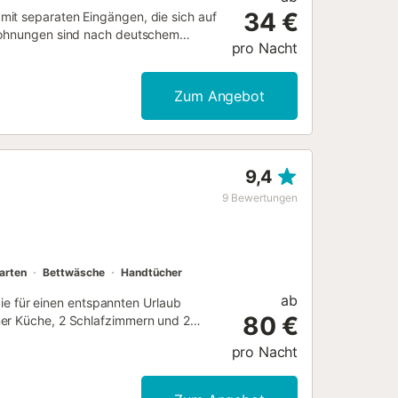
34 €
mit separaten Eingängen, die sich auf
 Wohnungen sind nach deutschem
pro Nacht
 Haus liegt zentral. nahe Supermärkten,
nn mit dem Pendelbus zum Strand
stags und sonntags auf dem
Zum Angebot
erienhaus herzlich Willkommen ist,
9,4
9
Bewertungen
arten
Bettwäsche
Handtücher
ab
 Sie für einen entspannten Urlaub
80 €
ner Küche, 2 Schlafzimmern und 2
 Zur Ausstattung gehören außerdem
pro Nacht
 eine Waschmaschine sowie ein TV. Ein
ältlich. Das Besondere an dieser
nnen und die Sonne genießen können.