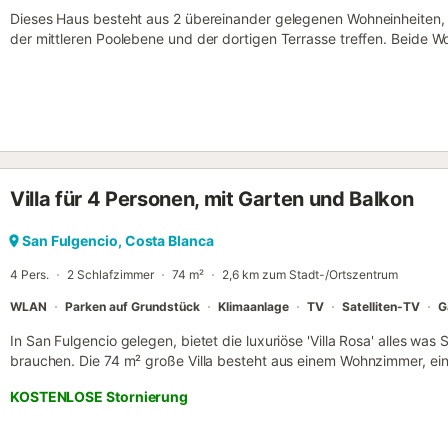
Dieses Haus besteht aus 2 übereinander gelegenen Wohneinheiten, 
der mittleren Poolebene und der dortigen Terrasse treffen. Beide
Standart isoliert u. somit für den Winter u. die Sonne gerüstet. Das
Banken und Restaurants. Wer auf sein Auto verzichten möchte, ka
fahren. Die frischen, preiswerten Lokalprodukte finden Sie donner
Marktplatz vor dem Haus. Info: Auch wenn Ihr Viebeiner in diesem F
bitten wir Sie ihn sich nicht im Pool abkühlen zu lassen!...
Villa für 4 Personen, mit Garten und Balkon
San Fulgencio, Costa Blanca
4 Pers.
2 Schlafzimmer
74 m²
2,6 km zum Stadt-/Ortszentrum
WLAN
Parken auf Grundstück
Klimaanlage
TV
Satelliten-TV
G
In San Fulgencio gelegen, bietet die luxuriöse 'Villa Rosa' alles was
brauchen. Die 74 m² große Villa besteht aus einem Wohnzimmer, ei
Bädern sowie 2 Gäste-WCs und bietet somit Platz für 5 Personen.
KOSTENLOSE Stornierung
WLAN (für Videoanrufe geeignet), eine Klimaanlage, ein Ventilator,
Hochstuhl und ein Babybett sind gegen eine zusätzliche Gebühr erh
Unterkunft ist der private Außenbereich, in dem die Gäste entspa