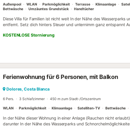
Außenpool
WLAN
Parkmöglichkeit
Terrasse
Klimaanlage
Satel
Bettwäsche
Umzäuntes Grundstück
Handtücher
Diese Villa für Familien ist nicht weit In der Nähe des Wasserpark
entfernt. Setz dich hinters Steuer und unternimm ganz entspannt 
Sehenswürdigkeiten wie Strand von La Mata (26 Autominuten) oder 
KOSTENLOSE Stornierung
Autominuten) – praktische Parkplätze auf dem Gelände der Unterku
Außenpool oder trink etwas im Garten dieser Villa. Außerdem kannst
und Gartenmöbel nutzen. Nach tollen Erlebnissen an der frischen L
WLAN und Kabel-/Satelliten-TV (Videothek verfügbar) drinnen gem
stehen dir weitere Unterhaltungsangebote zur Verfügung, darunter ei
Tischtennisplatte und Tischfußball. Zu den Vorzügen dieses Feriend
Badezimmer, ein Wohnzimmer, ein Grill, ein Safe und Klimaanlage.
Ferienwohnung für 6 Personen, mit Balkon
gehören ein Haartrockner, Handtücher und Toilettenpapier. Einer se
Küche nichts im Weg – sie bietet einen Ofen, eine Herdplatte und e
Kaffeemaschine, einen Wasserkocher und eine Mikrowelle. Und d
Dolores, Costa Blanca
Wäschetrockner vor Ort musst du nicht so viel Kleidung einpacken...
6 Pers.
3 Schlafzimmer
450 m zum Stadt-/Ortszentrum
WLAN
Parkmöglichkeit
Klimaanlage
Satelliten-TV
Bettwäsche
In der Nähe dieser Wohnung in einer Anlage (Rauchen nicht erlaubt) 
darunter In der Nähe des Wasserparks und Schnorchelmöglichkeiten
dem Gelände, sodass du ganz entspannt Ausflüge unternehmen kann