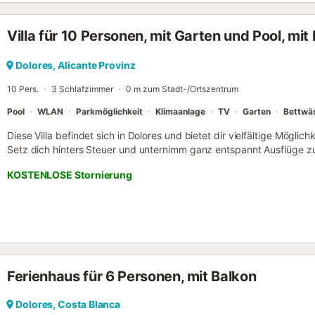
Wasserkocher und eine Mikrowelle. Und da eine Wäscherei vorhande
indem du etwas weniger Kleidung einpackst. Zu den weiteren Anneh
Villa für 10 Personen, mit Garten und Pool, mit
Bettwäsche, ein Bügeleisen/Bügelbrett, Heizung und eine Zimmerre
Dolores, Alicante Provinz
10 Pers.
3 Schlafzimmer
0 m zum Stadt-/Ortszentrum
Pool
WLAN
Parkmöglichkeit
Klimaanlage
TV
Garten
Bettwä
Diese Villa befindet sich in Dolores und bietet dir vielfältige Mögli
Setz dich hinters Steuer und unternimm ganz entspannt Ausflüge 
Sehenswürdigkeiten wie Hafen von Torrevieja (20 Autominuten) ode
KOSTENLOSE Stornierung
Autominuten) – praktische Parkplätze auf dem Gelände der Unterku
Gemeinschaftspool oder trink etwas im Garten dieser Villa. Außerde
du genug Zeit an der frischen Luft verbracht hast, gibt es auch 
Fernseher tolle Möglichkeiten zum Zeitvertreib. Zu den Vorzügen di
Schlafzimmer, 2 Badezimmer, ein Kamin und Klimaanlage. Einer selb
Küche nichts im Weg – sie bietet einen Ofen, eine Herdplatte und e
Kaffeemaschine, eine Mikrowelle und einen Toaster. Außerdem kan
Ferienhaus für 6 Personen, mit Balkon
eine Wäscherei vor Ort ermöglicht es dir, auch mit etwas weniger 
Dolores, Costa Blanca