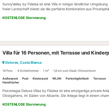
SunnyValley by Fidalsa ist eine Villa in ruhiger ländlicher Umgebu
freier Landschaft bietet sie die perfekte Kombination aus Privatsp
Genießen Sie den privaten Swimmingpool, die geräumigen Terrassen,
KOSTENLOSE Stornierung
wunderschöne Aussicht, während Sie nur eine kurze Autofahrt von l
und den Stränden der Costa Blanca entfernt sind. Viel Spaß!!...
Villa für 16 Personen, mit Terrasse und Kinder
Dolores, Costa Blanca
16 Pers.
9 Schlafzimmer
1 m²
1,8 km zum Stadt-/Ortszentrum
Außenpool
Pool
Kinderpool
WLAN
Parkmöglichkeit
Terrasse
Handtücher
Psicomagia Deluxe Villas by Fidalsa ist eine einzigartige private A
Obstgartens, im Süden von Alicante. Die Anlage liegt in einem char
Segura, einer Gegend, die für ihre netten Cafés, traditionellen Bars 
KOSTENLOSE Stornierung
Freundlichkeit ihrer Menschen bekannt ist, was jeden Aufenthalt n