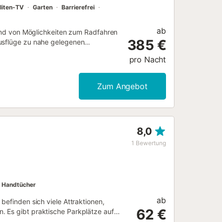
liten-TV
Garten
Barrierefrei
ab
s und von Möglichkeiten zum Radfahren
385 €
Ausflüge zu nahe gelegenen
Hafen von Torrevieja (22
pro Nacht
nft machen's möglich. Entspann im
 du eine Terrasse oder einen Patio
uft kannst du es dir dank kostenlosem
Zum Angebot
ütlich machen. Darüber hinaus
n Poolbillardtisch, eine
omizils gehören 3 Schlafzimmer, 1
 Zur Ausstattung des Badezimmers
8,0
lbstgekochten Mahlzeit steht in der
inen Kühlschrank sowie eine
1
Bewertung
ank Waschmaschine und
.
Handtücher
ab
befinden sich viele Attraktionen,
62 €
. Es gibt praktische Parkplätze auf
st. Wie wäre es mit Strand von La