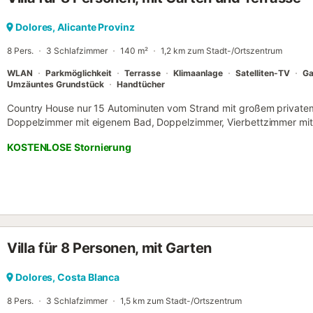
Garten ist ein Highlight mit einem glitzernden Swimmingpool, einem G
und einer großzügigen Terrasse, auf der Sie die spanische Sonne g
Dolores, Alicante Provinz
eine voll ausgestattete separate Küche mit allem, was Sie brauche
8 Pers.
3 Schlafzimmer
140 m²
1,2 km zum Stadt-/Ortszentrum
Entsafter, sodass die Zubereitung von Mahlzeiten zum Kinderspiel w
Wohnzimmer mit Satelli...
WLAN
Parkmöglichkeit
Terrasse
Klimaanlage
Satelliten-TV
Ga
Umzäuntes Grundstück
Handtücher
Country House nur 15 Autominuten vom Strand mit großem privatem
Doppelzimmer mit eigenem Bad, Doppelzimmer, Vierbettzimmer mit 
bietet Platz für bis zu 8 Personen. 2 Badezimmer, Großer Wohnbere
KOSTENLOSE Stornierung
Spieler, WIFI Internetzugang, Sicher, Vollständige Klimaanlage in al
mit einem "PAY AS YOU GO" -System gemessen. ** ** Bitte beach
wir Ihnen 20 €. 00 Euro pro Woche Aufenthalt kostenlos Luftkarten 
benutzen möchten, zahlen Sie die Zusatzkarten ** Privates Schwim
geschlossen, 2000m2 Gartenfläche mit hoher ummauerter Einfassung,
im Freien mit Schatten, 6 Sonnenliegen, Grill, Pool Bar mit Musiksys
Eingangstore, Bettwäsche und Handtücher inklusive Strand- / Pooltü
Villa für 8 Personen, mit Garten
sind ein Babystuhl, Autositz und Reisebett Auto ist notwendig...
Dolores, Costa Blanca
8 Pers.
3 Schlafzimmer
1,5 km zum Stadt-/Ortszentrum