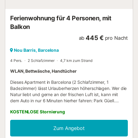
Ferienwohnung für 4 Personen, mit
Balkon
445 €
ab
pro Nacht
Nou Barris, Barcelona
4 Pers.
2 Schlafzimmer
4,7 km zum Strand
WLAN, Bettwäsche, Handtücher
Dieses Apartment in Barcelona (2 Schlafzimmer, 1
Badezimmer) lässt Urlauberherzen höherschlagen. Wer die
Natur liebt und gerne an der frischen Luft ist, kann mit
dem Auto in nur 6 Minuten hierher fahren: Park Güell.
Ebenfalls nur 4 Autominuten entfernt befindet sich
KOSTENLOSE Stornierung
Folgendes: Jardines del Príncipe de Gerona. Mit dem Auto
kannst du ganz entspannt Ausflüge unternehmen. Wie
wäre es mit Sagrada Familia (5 Autominuten) oder Hospital
Zum Angebot
de Sant Pau (4 Autominuten)? Lerne auch andere Viertel
kennen, indem du Barcelona mit der U-Bahn erkundest –