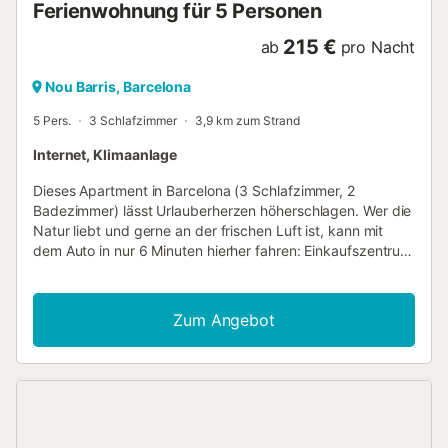
Ferienwohnung für 5 Personen
215 €
ab
pro Nacht
Nou Barris, Barcelona
5 Pers.
3 Schlafzimmer
3,9 km zum Strand
Internet, Klimaanlage
Dieses Apartment in Barcelona (3 Schlafzimmer, 2
Badezimmer) lässt Urlauberherzen höherschlagen. Wer die
Natur liebt und gerne an der frischen Luft ist, kann mit
dem Auto in nur 6 Minuten hierher fahren: Einkaufszentrum
Diagonal Mar. Ebenfalls nur 7 Autominuten entfernt
befindet sich Folgendes: Passeig de Gràcia. Setz dich
hinters Steuer und unternimm ganz entspannt Ausflüge zu
Zum Angebot
nahe gelegenen Sehenswürdigkeiten wie Sagrada Familia
(5 Autominuten) oder Park Güell (7 Autominuten). Lerne
auch andere Viertel kennen, indem du Barcelona mit der
U-Bahn erkundest – mit U-Bahn-Station Fabra i Puig, 3
Gehminuten entfernt, und U-Bahn-Station Congrés, 9
Gehminuten entfernt, befinden sich gleich zwei U-