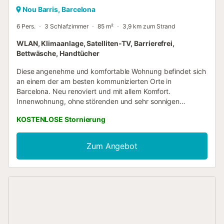
Nou Barris, Barcelona
6 Pers.
3 Schlafzimmer
85 m²
3,9 km zum Strand
WLAN, Klimaanlage, Satelliten-TV, Barrierefrei,
Bettwäsche, Handtücher
Diese angenehme und komfortable Wohnung befindet sich
an einem der am besten kommunizierten Orte in
Barcelona. Neu renoviert und mit allem Komfort.
Innenwohnung, ohne störenden und sehr sonnigen
Verkehrslärm. Gebäude mit Aufzug. Klimaanlage, Heizung,
KOSTENLOSE Stornierung
Laminatböden. Wifi 3 Schlafzimmer (eines mit zwei Betten
von 90, eines mit Doppelbett 135 und das dritte mit einem
Etagenbett mit zwei Betten von 90). 2 Badezimmer, eines
Zum Angebot
mit Badewanne und Bidet und eines mit Dusche. Große
Einbauschränke. Die U-Bahnstation Fabra i Puig ist die
Linie L1, von der aus Sie ganz Barcelona erreichen. Sie
befindet sich 100 m vom Apartment entfernt. Perfekt für
den schnellen Zugang zu den Ramblas, der Altstadt, dem
Hafen und den Hauptstränden der Stadt. Die
Bushaltestelle befindet sich direkt vor dem 200 m
entfernten Bahnhof Sant Andreu Arenal. Busse fahren