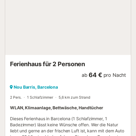
direkt zu den wichtigsten Sehenswürdigkeiten von
Barcelona: Kirche der Sagrada Familia (3,02 km), Parc
Güell (2,83 km), Gaudí House-Museum und Mercat dels
Encants (2,89 km). Vom Bahnhof Sant Andreu Arenal aus
besteht eine perfekte Verbindung zu allen Städten
außerhalb Barcelonas, sowohl an der Mittelmeerküste
(Fischerdörfer als auch spektakuläre Strände der Costa
Brava im Norden oder Süden, der schönen römischen
Stadt Barcelona) Tarragona mit Zirkus, Amphitheater,
römischen Museen und Salou mit dem Vergnügungspark
Ferienhaus für 2 Personen
Port Aventura (alle in 1 Stunde mit dem...
64 €
ab
pro Nacht
Nou Barris, Barcelona
2 Pers.
1 Schlafzimmer
5,6 km zum Strand
WLAN, Klimaanlage, Bettwäsche, Handtücher
Dieses Ferienhaus in Barcelona (1 Schlafzimmer, 1
Badezimmer) lässt keine Wünsche offen. Wer die Natur
liebt und gerne an der frischen Luft ist, kann mit dem Auto