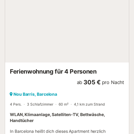
Bahnhöfe in deiner Nähe. Während deines Aufenthalts
kannst du den gleichen Komfort wie zu Hause oder sogar
noch mehr genießen, so gibt es zum Beispiel Internet,
Klimaanlage und einen Trockner. Freu dich außerdem über
einen Haartrockner....
Ferienwohnung für 4 Personen
305 €
ab
pro Nacht
Nou Barris, Barcelona
4 Pers.
3 Schlafzimmer
60 m²
4,1 km zum Strand
WLAN, Klimaanlage, Satelliten-TV, Bettwäsche,
Handtücher
In Barcelona heißt dich dieses Apartment herzlich