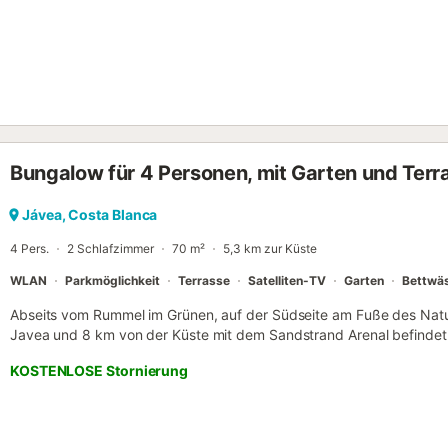
komplett rauchfrei, Veranstaltungen sind nicht gestattet. Die Lage i
bietet Zugang zu lokalen Sehenswürdigkeiten und Aktivitäten an der
Bungalow für 4 Personen, mit Garten und Terra
Jávea, Costa Blanca
4 Pers.
2 Schlafzimmer
70 m²
5,3 km zur Küste
WLAN
Parkmöglichkeit
Terrasse
Satelliten-TV
Garten
Bettwä
Abseits vom Rummel im Grünen, auf der Südseite am Fuße des Nat
Javea und 8 km von der Küste mit dem Sandstrand Arenal befindet 
3700 m², paradiesisch angelegt, die Finca und ein freistehender B
KOSTENLOSE Stornierung
m² befindet sich in dem Erdgeschoß der Finca. Sie bietet Platz für
Couch, SAT/TV, Internet/DSL/WLAN und CD-Player sowie ein gemütli
abgeschlossene, gleichfalls sehr gut ausgestattete Küche hat Elekt
Felder), Kühl-/Gefrierkombi, Kaffeemaschine, elektr. Wasserkocher.