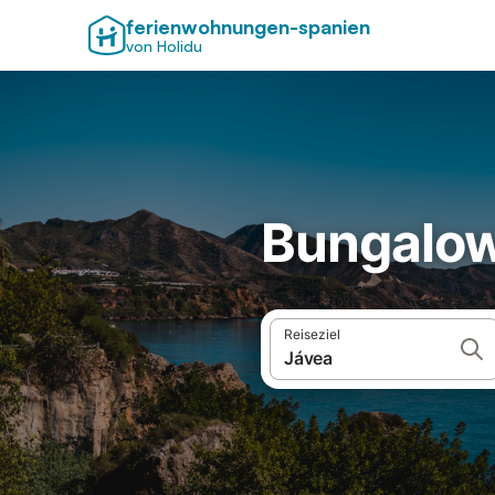
ferienwohnungen-spanien
von Holidu
Bungalow
Reiseziel