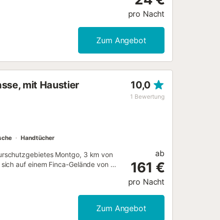
st 1,5 km von La Caleta entfernt und
pro Nacht
 Küste....
Zum Angebot
sse, mit Haustier
10,0
1
Bewertung
sche
Handtücher
ab
urschutzgebietes Montgo, 3 km von
161 €
sich auf einem Finca-Gelände von ca.
ungalow. Die Ferienwohnung mit ca. 70
pro Nacht
 4 Personen. Im Wohnzimmer ist eine
cher Essbereich. Die kleine,
robackherd inkl. Cerankochfeld (4
Zum Angebot
 In 2 Schlafzimmern sind Doppelbetten