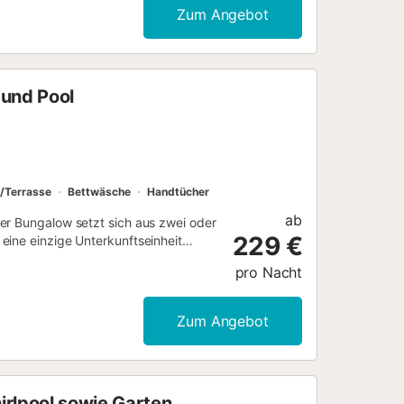
zum Verweilen ein. Sie haben
Zum Angebot
ideal, um sich zu entspannen und
 und Pool
/Terrasse
Bettwäsche
Handtücher
ab
er Bungalow setzt sich aus zwei oder
229 €
eine einzige Unterkunftseinheit
 Bereichs während des gesamten
pro Nacht
 Eingänge, um den Gästen mehr
voll ausgestatteten Küche, einem
 komfortablen Schlafzimmern
Zum Angebot
sondere Aufteilung ermöglicht es, die
genießen. Sie eignet sich ideal für
ren Urlaub gemeinsam verbringen
müssen....
irlpool sowie Garten