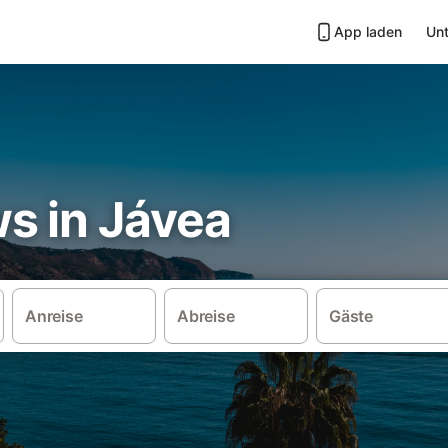
App laden
Unt
s in Jávea
Anreise
Abreise
Gäste