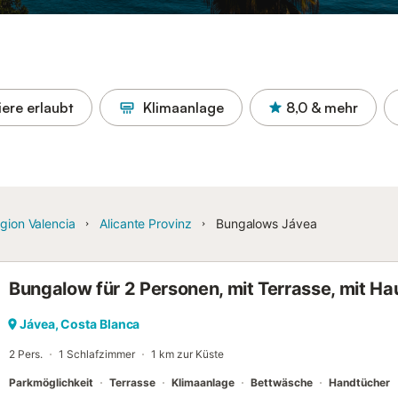
iere erlaubt
Klimaanlage
8,0
& mehr
gion Valencia
Alicante Provinz
Bungalows Jávea
Bungalow für 2 Personen, mit Terrasse, mit Ha
Jávea, Costa Blanca
2 Pers.
1 Schlafzimmer
1 km zur Küste
Parkmöglichkeit
Terrasse
Klimaanlage
Bettwäsche
Handtücher