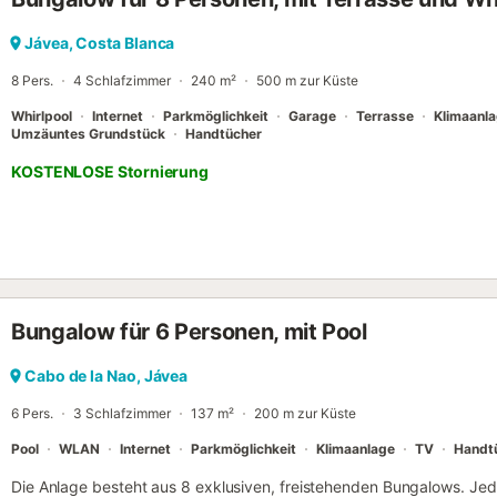
Jávea, Costa Blanca
8 Pers.
4 Schlafzimmer
240 m²
500 m zur Küste
Whirlpool
Internet
Parkmöglichkeit
Garage
Terrasse
Klimaanl
Umzäuntes Grundstück
Handtücher
KOSTENLOSE Stornierung
Bungalow für 6 Personen, mit Pool
Cabo de la Nao, Jávea
6 Pers.
3 Schlafzimmer
137 m²
200 m zur Küste
Pool
WLAN
Internet
Parkmöglichkeit
Klimaanlage
TV
Handt
Die Anlage besteht aus 8 exklusiven, freistehenden Bungalows. Jed