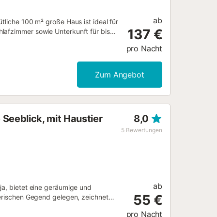
ab
tliche 100 m² große Haus ist ideal für
137 €
lafzimmer sowie Unterkunft für bis
 großen Swimmingpool**, perfekt zum
pro Nacht
50 m² große Terrasse** und der
öbeln und einem Grill. Im Inneren ist
Zum Angebot
 Seeblick, mit Haustier
8,0
5
Bewertungen
ab
ja, bietet eine geräumige und
55 €
lerischen Gegend gelegen, zeichnet
ten aus, die für einen
pro Nacht
ität für 8 Gäste: Mit 4 Schlafzimmern