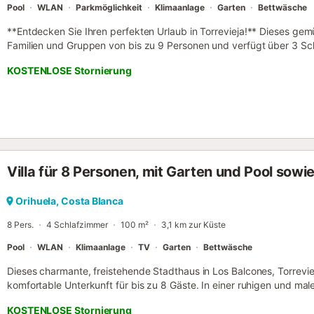
Pool
WLAN
Parkmöglichkeit
Klimaanlage
Garten
Bettwäsche
**Entdecken Sie Ihren perfekten Urlaub in Torrevieja!** Dieses gemü
Familien und Gruppen von bis zu 9 Personen und verfügt über 3 Sch
zu 9 Gäste. Das Anwesen verfügt über einen **privaten 3x5 Meter
KOSTENLOSE Stornierung
Entspannen unter der Sonne der Costa Blanca. Die großzügige **3
**umzäunte Garten** laden zum Verweilen im Freien ein, mit Gartenm
das Haus mit allem Komfort ausgestattet: eine offene Küche...
Villa für 8 Personen, mit Garten und Pool sowie
Orihuela, Costa Blanca
8 Pers.
4 Schlafzimmer
100 m²
3,1 km zur Küste
Pool
WLAN
Klimaanlage
TV
Garten
Bettwäsche
Dieses charmante, freistehende Stadthaus in Los Balcones, Torrevie
komfortable Unterkunft für bis zu 8 Gäste. In einer ruhigen und ma
sich das Anwesen durch moderne Architektur und alle Annehmlichkei
KOSTENLOSE Stornierung
unvergesslichen Aufenthalt benötigt werden. Hauptmerkmale: Kapaz