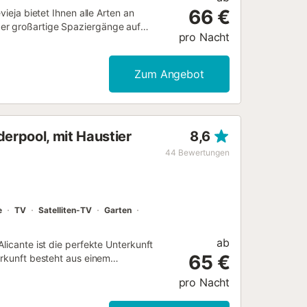
66 €
vieja bietet Ihnen alle Arten an
er großartige Spaziergänge auf
pro Nacht
önen Naturparks rundherum. Probieren
h oder fabelhafte Tapas. Torrevieja ist
h wert sind. Freuen Sie sich daheim
Zum Angebot
h genutzten Schwimmbad. Auf der
 und morgens Pläne schmieden oder
 Zeit an der Küste sicher noch lange
derpool, mit Haustier
8,6
44
Bewertungen
e
TV
Satelliten-TV
Garten
ab
licante ist die perfekte Unterkunft
65 €
erkunft besteht aus einem
 Bädern und bietet somit Platz für 6
pro Nacht
Videoanrufe geeignet), Klimaanlage
d ein DVD-Player. Ein Babybett und