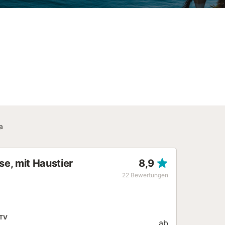
a
se, mit Haustier
8,9
22
Bewertungen
TV
ab