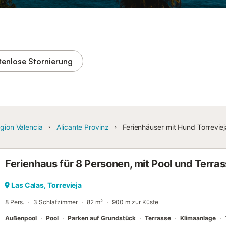
tenlose Stornierung
gion Valencia
Alicante Provinz
Ferienhäuser mit Hund Torreviej
Ferienhaus für 8 Personen, mit Pool und Terras
Las Calas, Torrevieja
8 Pers.
3 Schlafzimmer
82 m²
900 m zur Küste
Außenpool
Pool
Parken auf Grundstück
Terrasse
Klimaanlage