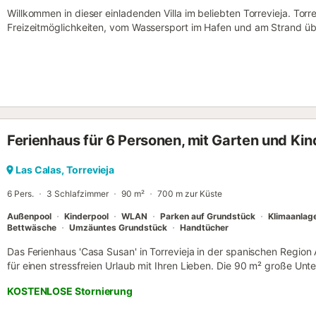
Willkommen in dieser einladenden Villa im beliebten Torrevieja. Torre
Freizeitmöglichkeiten, vom Wassersport im Hafen und am Strand üb
seinen Promenaden mit Cafés und Restaurants, bis hin zu den sch
Sie alle Arten von internationalen und lokalen Speisen wie Reis, Fisc
auch für seine berühmten Salinen bekannt, die definitiv einen Besuc
auf den kleinen Wellnessbereich und Zugang zum gemeinschaftlic
Terrasse lässt es sich in guten Gartenmöbeln bestens entspannen,
abends die schönen Tage ausklingen lassen! Sie werden sich an Ihre
und gerne zurückerinnern!...
Ferienhaus für 6 Personen, mit Garten und Kin
Las Calas, Torrevieja
6 Pers.
3 Schlafzimmer
90 m²
700 m zur Küste
Außenpool
Kinderpool
WLAN
Parken auf Grundstück
Klimaanlag
Bettwäsche
Umzäuntes Grundstück
Handtücher
Das Ferienhaus 'Casa Susan' in Torrevieja in der spanischen Region A
für einen stressfreien Urlaub mit Ihren Lieben. Die 90 m² große Unt
Wohnzimmer, einer gut ausgestatteten Küche, 3 Schlafzimmern und 2
KOSTENLOSE Stornierung
Personen. Zur weiteren Ausstattung gehören Highspeed-WLAN (für 
und Heizung sowie eine Waschmaschine und Satellitenfernsehen un