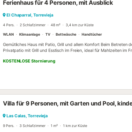
Ferienhaus für 4 Personen, mit Ausblick
nahen Sandstrände großes Badevergnügen, die Ihren Urlaub abrun
El Chaparral, Torrevieja
4 Pers.
2 Schlafzimmer
48 m²
3,4 km zur Küste
WLAN
Klimaanlage
TV
Bettwäsche
Handtücher
Gemütliches Haus mit Patio, Grill und allem Komfort Beim Betreten d
Privatpatio mit Grill und Esstisch im Freien, ideal für Mahlzeiten im 
einem Flur mit Außengarderobe und einem gemütlichen Wohn-Essz
KOSTENLOSE Stornierung
Klimaanlage. Der Essbereich hat einen Tisch und vier Stühle, perf
Familie oder Freunden. Die moderne, funktionale Küche ist voll aus
und allem Notwendigen. Außerdem gibt es einen Bereich mit Wasch
Haus verfügt über zwei Doppelzimmer: das Hauptschlafzimmer mit 
Deckenventilator; das zweite ebenfalls mit Doppelbett und Ventilato
über eine Badewanne. Für zusätzlichen Komfort verfügen das Woh
über Deckenventilatoren, die für eine angenehme Frische sorgen. D
Villa für 9 Personen, mit Garten und Pool, kind
Entspannen, mit allen Annehmlichkeiten in Reichweite und einer pri
La Mata und 56 km vom Flughafen Alicante entfernt. Wenn Sie wäh
der Immobilie verursachen, müssen Sie möglicherweise gemäß der
Las Calas, Torrevieja
YourRentals zahlen....
9 Pers.
3 Schlafzimmer
1 m²
1 km zur Küste