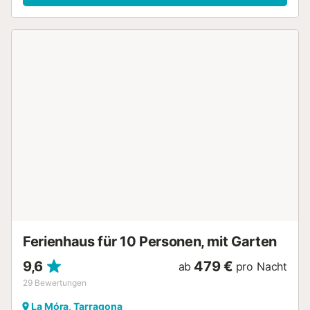
Garten. Darüber hinaus bietet dieses Ferienhaus eine
Terrasse oder einen Patio. Wenn du genug Zeit an der
frischen Luft verbracht hast, gibt es auch drinnen dank
WLAN-Internetzugang und Fernseher tolle Möglichkeiten
zum Zeitvertreib. In diesem Feriendomizil erwarten dich 4
Schlafzimmer, 2 Badezimmer, ein Kamin und Klimaanlage.
Zur Ausstattung des Badezimmers gehören ein
Haartrockner, Handtücher und Shampoo. Einer
selbstgekochten Mahlzeit steht in der Küche nichts im Weg
– sie bietet einen Ofen, eine Herdplatte und einen
Kühlschrank sowie eine Kaffeemaschine, einen
Wasserkocher und einen Kochtopf für Hummer. Und du
kannst sogar mit weniger Kleidung anreisen, da es vor Ort
eine Waschmaschine und einen Wäschetrockner gibt....
Ferienhaus für 10 Personen, mit Garten
9,6
479 €
ab
pro Nacht
29
Bewertungen
La Móra, Tarragona