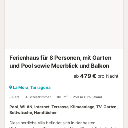
Meer. Weitere Strände, die wir empfehlen: La Cala Jovera,
mit beeindruckendem Blick auf das Schloss Tamarit. Und
die 2 unberührten Strände im Bosc de la Marquesa. La
Cala Fonda, bekannt als Waikiki wegen seiner Ähnlichkeit
mit den Stränden Hawaiis, und La Cala de la Roca Plana.
Nur über den Küstenpfad erreichbar. Ein wahres Paradies.
Was man in der Umgebung unternehmen kann: ✔️ Es gibt
zahlreiche Mountainbike- und W...
Ferienhaus für 8 Personen, mit Garten
und Pool sowie Meerblick und Balkon
479 €
ab
pro Nacht
La Móra, Tarragona
8 Pers.
4 Schlafzimmer
300 m²
250 m zum Strand
Pool, WLAN, Internet, Terrasse, Klimaanlage, TV, Garten,
Bettwäsche, Handtücher
Diese herrliche Villa befindet sich in der besten