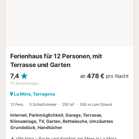
Bouleplatz Tischtennis Restaurant Spielhalle Imbissbude Kurtax
(zusätzliche Gebühr) : Tarifs et paiement sur place Tennis : Hau
saison uniquement Haustiere erlaubt : Animaux : acceptés sous
conditions Küche : 1 Anzahl der Räume : 2 Fläche (m²) : 42 Anza
der Schlafzimmer : 2 Anzahl der Badezimmer : 1 Anzahl der WCs
Heizung Klimaanlage Terrasse Gartenmöbel...
Ferienhaus für 12 Personen, mit
Terrasse und Garten
7,4
478 €
ab
pro Nacht
10
Bewertungen
La Móra, Tarragona
12 Pers.
5 Schlafzimmer
250 m²
550 m zum Strand
Internet, Parkmöglichkeit, Garage, Terrasse,
Klimaanlage, TV, Garten, Bettwäsche, Umzäuntes
Grundstück, Handtücher
🌊 Villa Nina – Raum und Komfort am Meer in La Mora