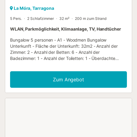
La Móra, Tarragona
5 Pers.
2 Schlafzimmer
32 m²
200 m zum Strand
WLAN, Parkmöglichkeit, Klimaanlage, TV, Handtücher
Bungalow 5 personen - A1 - Woodmen Bungalow
Unterkunft - Fläche der Unterkunft: 32m2 - Anzahl der
Zimmer: 2 - Anzahl der Betten: 6 - Anzahl der
Badezimmer: 1 - Anzahl der Toiletten: 1 - Überdachte
Terrasse - 1 zimmer: 1 Doppelbett - 1 zimmer: 2
Einzelbetten - 1 aufenthalt: 1 Schlafsofa - Alter der
Unterkunft: Zwischen 6 und 10 Jahren Zusätzliche
Zum Angebot
Ausrüstung - Wifi: Verfügbar als Extra gegen Gebühr -
Klimaanlage: Inklusive im Preis - Fernsehen: Inklusive im
Preis - Art der Küche: Küche - Elektrische Platten -
Mikrowelle - Kühlschrank - Geschirr und Küchenutensilien -
Elektrische Kaffeemaschine - Art der Toilette: Toiletten -
Bettwäsche: Inklusive im Preis - Handtücher: Inklusive im
Preis - Gartenmöbel - Parkplatz neben der Unterkunft
Haustiere - Für Haustiere gelten die Bestimmungen und
eventuelle Gebühren des Parks. - Haustiere: Keine Tiere