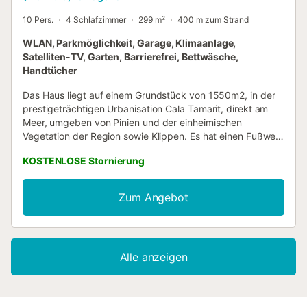
10 Pers.
4 Schlafzimmer
299 m²
400 m zum Strand
WLAN, Parkmöglichkeit, Garage, Klimaanlage,
Satelliten-TV, Garten, Barrierefrei, Bettwäsche,
Handtücher
Das Haus liegt auf einem Grundstück von 1550m2, in der
prestigeträchtigen Urbanisation Cala Tamarit, direkt am
Meer, umgeben von Pinien und der einheimischen
Vegetation der Region sowie Klippen. Es hat einen Fußweg
(15 Minuten) zum Strand von La Mora und Altafulla und
KOSTENLOSE Stornierung
eine kleine Bucht zu Fuß des Schlosses von Tamarit (10
Minuten). Vor dem Haus führt ein kleiner Pfad an der Küste
entlang. Das Haus moderner Architektur besteht aus zwei
Zum Angebot
Etagen. Im Erdgeschoss befinden sich 4 Schlafzimmer, 3
mit Meerblick und 3 Bäder sowie das durch vier Stufen
vom Wohnzimmer getrennte Esszimmer, alle mit direktem
Meerblick. Die 4 Zimmer sind klimatisiert. Im Rest des
Alle anzeigen
Hauses gibt es keine Klimaanlage. Vor dem Wohnzimmer
gibt es eine Veranda mit Blick auf den 50m2 Pool und das
Meer, mit Chillout-Möbeln. Die Küche ist ein halb offener
Raum zum Esszimmer mit einer großen Helligkeit. Auf der