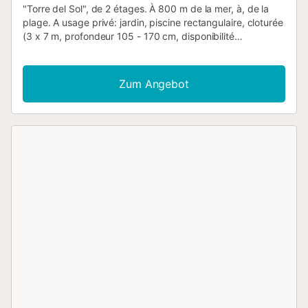
"Torre del Sol", de 2 étages. À 800 m de la mer, à, de la
plage. A usage privé: jardin, piscine rectangulaire, cloturée
(3 x 7 m, profondeur 105 - 170 cm, disponibilité
saisonnière: 01.Jun. - 30.Sep.). Arrêt de bus"Montsia" 250
m, gare ferroviaire "Altafulla" 4 km. Attractions à proximité:
Port Aventura, Jungle Trek. Région de randonnées: La
Zum Angebot
Mussara. Veuillez noter: voiture recommandée. Le
propriétaire n'accepte pas les groupes de jeunes. "L
´appartement se trouve dans une zone de circulation
limitée". Environnement très sensible au bruit. Silence et
bonne tenue exigés. Wohnung : "Torre del Sol", maison 7
pièces 126 m2. Logement idéal pour 7 adultes + 2 enfants.
Aménagement fonctionnel et plaisant: séjour/salle à
manger avec TV, air-conditionné et chauffage à air chaud.
1 chambre avec 1 lit (80 cm, longueur 190 cm). Salon.
Cuisine (four, lave-vaisselle, 3 plaques vitrocéramiques,
grille-pain, bouilloire électrique, micro-ondes, cafetière
électrique). Douche/WC. À l'étage supérieur: 1 chambre
avec 1 grand-lit (160 cm, longueur 200 cm). 1 chambre
avec 1 grand-lit (150 cm, longueur 190 cm). 1 chambre
avec 2 lits (90 cm, longueur 190 cm). 1 chambre avec 1 x
2 lits superposés (80 cm, longueur 190 cm). Chambre