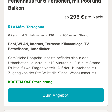
Ferienhaus für 6 Personen, mit Pool und
Balkon
295 €
ab
pro Nacht
La Móra, Tarragona
6 Pers.
4 Schlafzimmer
136 m²
950 m zum Strand
Pool, WLAN, Internet, Terrasse, Klimaanlage, TV,
Bettwäsche, Handtücher
Gemütliche Doppelhaushälfte befindet sich in der
Urbanisation La Mora, nur 10 Minuten zu Fuß zum Strand.
Es ist auf zwei Etagen verteilt. Auf der Hauptebene mit
Zugang von der Straße ist die Küche, Wohnzimmer mit
Zugang zur Terrasse und ein Badezimmer. Im
KOSTENLOSE Stornierung
Obergeschoss befinden sich 4 Schlafzimmer und ein Bad,
vor dem Haus kann man bequem auf der Straße parken,
zum Strand von La Mora sind es 10 Minuten zu Fuß. Dort
Zum Angebot
gibt es einen kleinen Supermarkt, eine Bäckerei,
verschiedene Bars und Restaurants. Die RäumlichkeitenDie
gemütliche Doppelhaushälfte befindet sich in der