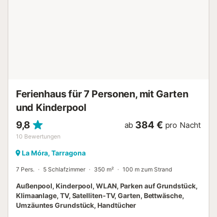
geeignet für Familien. Nichtraucher-Haus. HUTT-010842 //
Reg. Nr.:
ESFCTU00004301500057902400000000000000000HUTT-
0108427...
Ferienhaus für 7 Personen, mit Garten
und Kinderpool
9,8
384 €
ab
pro Nacht
10
Bewertungen
La Móra, Tarragona
7 Pers.
5 Schlafzimmer
350 m²
100 m zum Strand
Außenpool, Kinderpool, WLAN, Parken auf Grundstück,
Klimaanlage, TV, Satelliten-TV, Garten, Bettwäsche,
Umzäuntes Grundstück, Handtücher