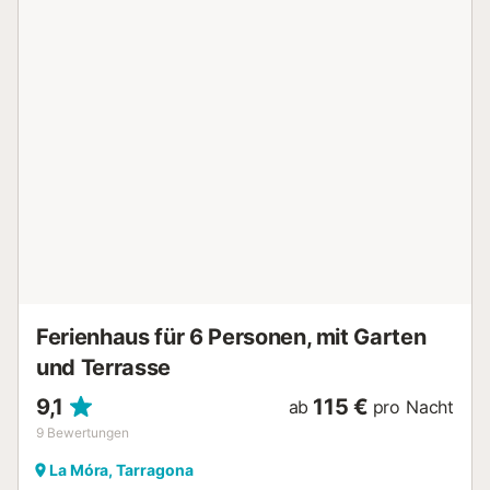
Schwimmbad und den Garten. Zur Verfügung:
Waschmaschine, Bügeleisen, Kinderhochstuhl, Babybett bis 2
Jahre, Haartrockner. Internet (WLAN, gratis). Parkplatz (2
Autos) beim Haus. Bitte beachten: geeignet für Familien.
Nichtraucher-Haus. Maximal 1 kleines Haustier/Hund erlaubt.
TV nur ES. HUTT-060583 // Reg. Nr.:
ESFCTU00004301500021976000000000000000000HUTT-
0605832...
Ferienhaus für 6 Personen, mit Garten
und Terrasse
9,1
115 €
ab
pro Nacht
9
Bewertungen
La Móra, Tarragona