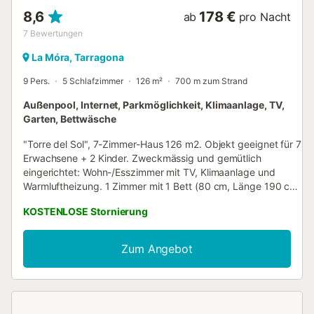
8,6
178 €
ab
pro Nacht
7
Bewertungen
La Móra, Tarragona
9 Pers.
5 Schlafzimmer
126 m²
700 m zum Strand
Außenpool, Internet, Parkmöglichkeit, Klimaanlage, TV,
Garten, Bettwäsche
"Torre del Sol", 7-Zimmer-Haus 126 m2. Objekt geeignet für 7
Erwachsene + 2 Kinder. Zweckmässig und gemütlich
eingerichtet: Wohn-/Esszimmer mit TV, Klimaanlage und
Warmluftheizung. 1 Zimmer mit 1 Bett (80 cm, Länge 190 cm).
Salon. Küche (Backofen, Geschirrspüler, 3
KOSTENLOSE Stornierung
Glaskeramikplatten, Toaster, Wasserkocher, Mikrowelle,
elektrische Kaffeemaschine). Dusche/WC. Obergeschoss: 1
Zimmer mit 1 franz. Bett (160 cm, Länge 200 cm). 1 Zimmer
Zum Angebot
mit 1 franz. Bett (150 cm, Länge 190 cm). 1 Zimmer mit 2
Betten (90 cm, Länge 190 cm). 1 Zimmer mit 1 x 2
Etagenbetten (80 cm, Länge 190 cm). Durchgangszimmer.
Dusche/Bidet/WC. Klimaanlage, Warmluftheizung. Balkon.
Terrassenmöbel, Gartengrill, Liegestühle (4). Sicht auf das