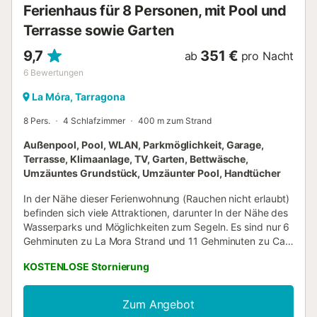
Ferienhaus für 8 Personen, mit Pool und
Terrasse sowie Garten
9,7
351 €
ab
pro Nacht
6
Bewertungen
La Móra, Tarragona
8 Pers.
4 Schlafzimmer
400 m zum Strand
Außenpool, Pool, WLAN, Parkmöglichkeit, Garage,
Terrasse, Klimaanlage, TV, Garten, Bettwäsche,
Umzäuntes Grundstück, Umzäunter Pool, Handtücher
In der Nähe dieser Ferienwohnung (Rauchen nicht erlaubt)
befinden sich viele Attraktionen, darunter In der Nähe des
Wasserparks und Möglichkeiten zum Segeln. Es sind nur 6
Gehminuten zu La Mora Strand und 11 Gehminuten zu Cala
de la Mora, also lass das Auto einfach an der Unterkunft
KOSTENLOSE Stornierung
stehen, die praktische überdachte Parkplätze auf dem
Gelände bietet. Verbring ein wenig Zeit am nahe
gelegenen Strand (freu dich auf die Liegestühle!),
Zum Angebot
entspann am Gemeinschaftspool oder trink etwas im