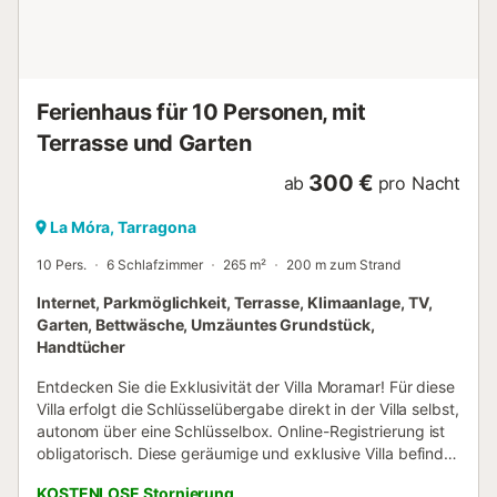
INFORMATIONEN ZU BEACHTEN Die Kurtaxe ist nicht im
Preis inbegriffen. Die Zahlung wird vor der Ankunft
verlangt. Eine Kaution von 1.000 € ist mit Kreditkarte zu
hinterlegen. Rückzahlbar 14 Tage nach ...
Ferienhaus für 10 Personen, mit
Terrasse und Garten
300 €
ab
pro Nacht
La Móra, Tarragona
10 Pers.
6 Schlafzimmer
265 m²
200 m zum Strand
Internet, Parkmöglichkeit, Terrasse, Klimaanlage, TV,
Garten, Bettwäsche, Umzäuntes Grundstück,
Handtücher
Entdecken Sie die Exklusivität der Villa Moramar! Für diese
Villa erfolgt die Schlüsselübergabe direkt in der Villa selbst,
autonom über eine Schlüsselbox. Online-Registrierung ist
obligatorisch. Diese geräumige und exklusive Villa befindet
sich in der prestigeträchtigen Gegend von La Mora, nahe
KOSTENLOSE Stornierung