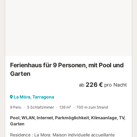
erlaubt Informationen zur Ankunft - Uhrzeit der Ankunft:
von 16:00 bis 18:00 von 1 Juli bis 1 September, von 16:00
bis 18:00 von Januar bis Juni, von 16:00 bis 18:00 von 2
September bis 31 Dezember - Uhrzeit der Abreise: von
10:00 bis 12:00 von 1 Juli bis 1 September, von 10:00 bis
12:00 von Januar bis Juni, von 10:00 bis 12:00 von 2
September bis 31 Dezember - Steuern, die vor Ort zu
zahlen sind, gemäß den geltenden Tarifen. -
Telefonnummer: 999.650.277 Zusätzliche Steuern und
Gebühren - Höhe der Kaution: 150,00 € - Zahlungsweise
der Garanti...
Ferienhaus für 9 Personen, mit Pool und
Garten
226 €
ab
pro Nacht
La Móra, Tarragona
9 Pers.
5 Schlafzimmer
126 m²
700 m zum Strand
Pool, WLAN, Internet, Parkmöglichkeit, Klimaanlage, TV,
Garten
Residence : La Mora: Maison individuelle accueillante