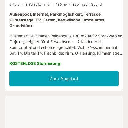
6 Pers.
3 Schlafzimmer
130 m²
350 m zum Strand
Außenpool, Internet, Parkmöglichkeit, Terrasse,
Klimaanlage, TV, Garten, Bettwäsche, Umzäuntes
Grundstück
"Vistamar", 4-Zimmer-Reihenhaus 130 m2 auf 2 Stockwerken.
Objekt geeignet für 4 Erwachsene + 2 Kinder. Hell,
komfortabel und schön eingerichtet: Wohn-/Esszimmer mit
Sat-TV, Digital-TV, Flachbildschirm, G-Heizung, Klimaanlage
und Warmluftheizung. Ausgang zum Garten, zur Terrasse. 1
KOSTENLOSE Stornierung
Doppelzimmer mit 1 franz. Bett, Klimaanlage und
Warmluftheizung. Küche (4 Kochplatten, Backofen,
Geschirrspüler, Mikrowelle, elektrische Kaffeemaschine,
Zum Angebot
Kapseln für die Kaffeemaschine (Nespresso)). Ausgang zum
Garten. Dusche/Bidet/WC. G-Heizung. Obergeschoss: 1
Zimmer mit 2 Betten, Klimaanlage und Warmluftheizung. 1
Doppelzimmer mit 1 franz. Bett, Klimaanlage und
Warmluftheizung. Bad/Bidet/WC. Kleine Terrasse, grosser
Garten, Rasen. Terrassenmöbel, Gartengrill, Liegestühle.
Herrliche Fernsicht auf das Meer und die Landschaft. Zur
Verfügung: Waschmaschine, Bügeleisen, Kinderhochstuhl,
Haartrockner. Internet (WLAN, gratis). Bitte beachten: