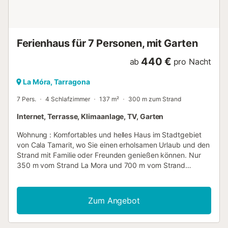
Anfrage nicht, wenn die Anforderungen nicht erfüllt sind.
Der Eigentümer behält sich das Recht vo...
Ferienhaus für 7 Personen, mit Garten
440 €
ab
pro Nacht
La Móra, Tarragona
7 Pers.
4 Schlafzimmer
137 m²
300 m zum Strand
Internet, Terrasse, Klimaanlage, TV, Garten
Wohnung : Komfortables und helles Haus im Stadtgebiet
von Cala Tamarit, wo Sie einen erholsamen Urlaub und den
Strand mit Familie oder Freunden genießen können. Nur
350 m vom Strand La Mora und 700 m vom Strand
Tamarit entfernt. Das Haus ist auf zwei Etagen verteilt. Im
Erdgeschoss befindet sich ein geräumiges und helles
Wohnzimmer, eine große voll ausgestattete Küche, ein
Zum Angebot
Schlafzimmer mit einem Doppelbett mit eigenem Bad und
WC. Im zweiten Stock gibt es ein Schlafzimmer mit einem
Doppelbett mit eigenem Bad, ein Schlafzimmer mit zwei