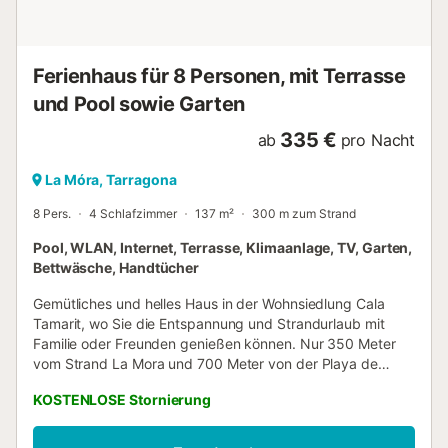
avec passage. Douche/bidet/WC. Air-conditionné,
chauffage à air chaud. Balcon. Meubles de terrasse,
barbecue, chaises longu...
Ferienhaus für 8 Personen, mit Terrasse
und Pool sowie Garten
335 €
ab
pro Nacht
La Móra, Tarragona
8 Pers.
4 Schlafzimmer
137 m²
300 m zum Strand
Pool, WLAN, Internet, Terrasse, Klimaanlage, TV, Garten,
Bettwäsche, Handtücher
Gemütliches und helles Haus in der Wohnsiedlung Cala
Tamarit, wo Sie die Entspannung und Strandurlaub mit
Familie oder Freunden genießen können. Nur 350 Meter
vom Strand La Mora und 700 Meter von der Playa de
Tamarit entfernt gelegen. Das Haus ist auf zwei Etagen
KOSTENLOSE Stornierung
verteilt. Im Erdgeschoss gibt es ein geräumiges und helles
Wohnzimmer mit Kamin, eine große, voll ausgestattete
Küche, ein Schlafzimmer mit einem Doppelbett mit