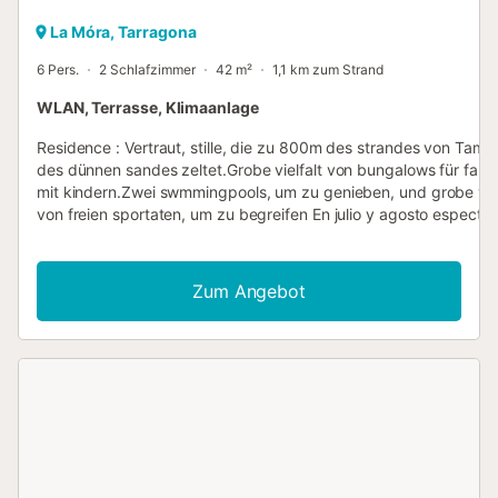
La Móra, Tarragona
6 Pers.
2 Schlafzimmer
42 m²
1,1 km zum Strand
WLAN, Terrasse, Klimaanlage
Residence : Vertraut, stille, die zu 800m des strandes von Tamar
des dünnen sandes zeltet.Grobe vielfalt von bungalows für fami
mit kindern.Zwei swmmingpools, um zu genieben, und grobe viel
von freien sportaten, um zu begreifen En julio y agosto especta
diversos en la terraza del bar ( flamenco, mariachis, polinesicos,
cubanos, etc. ) y animacion en la piscina Wohnung : TiereTiere: 
Bedingungen akzeptiertmit ZusatzZimmer und BettenSeparate
Zum Angebot
Zimmer : 2Separate ZimmerSeparate ZimmerAußenbelegung:
1Maximale Personen : 2KücheKüche :
1ausgestattetAußenausrüstungTerrasse:
1GartenmöbelInnenausstattungWärmeinstallationHeizungKlimaa
Merkmale der Ferienwohnung : Strandzugang : 50 m WLAN-Zu
: Wifi collectif Kinderspielplatz : Zone de jeux pour enfants outdo
balançoire Familienanimation : spectacles Sportanimation Hausti
erlaubt Grillplatz : Collectif Kinderclub Wertsachentresor Wäsche
Minigolf : Haute saison uniquement FKK-Anlage Anzahl der Stern