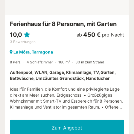
Flughafen (Reus) 28 km....
Ferienhaus für 8 Personen, mit Garten
10,0
450 €
ab
pro Nacht
3
Bewertungen
La Móra, Tarragona
8 Pers.
4 Schlafzimmer
180 m²
30 m zum Strand
Außenpool, WLAN, Garage, Klimaanlage, TV, Garten,
Bettwäsche, Umzäuntes Grundstück, Handtücher
Ideal für Familien, die Komfort und eine privilegierte Lage
direkt am Meer suchen. Erdgeschoss: • Großzügiges
Wohnzimmer mit Smart-TV und Essbereich für 8 Personen.
Klimaanlage und Ventilator im gesamten Raum. • Offene
Premium-Küche mit Kochinsel, komplett ausgestattet. •
Privater Außenbereich: Garten mit Pergola, Essplatz im
Freien und Grill, Zugang zum Gemeinschaftspool. •
Zum Angebot
Hauptsuite: Queen-Size-Bett, TV, Klimaanlage, integriertes