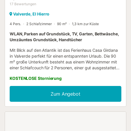
17
Bewertungen
Valverde, El Hierro
4 Pers.
2 Schlafzimmer
90 m²
1,3 km zur Küste
WLAN, Parken auf Grundstück, TV, Garten, Bettwäsche,
Umzäuntes Grundstück, Handtücher
Mit Blick auf den Atlantik ist das Ferienhaus Casa Girdana
in Valverde perfekt für einen entspannten Urlaub. Die 90
m² große Unterkunft besteht aus einem Wohnzimmer mit
einer Schlafcouch für 2 Personen, einer gut ausgestatteten
Küche, 2 Schlafzimmern und 1 Badezimmer und bietet
KOSTENLOSE Stornierung
somit Platz für 4 Personen. Zur Ausstattung gehören
außerdem Highspeed-WLAN (für Videoanrufe geeignet),
ein TV, ein Ventilator sowie eine Waschmaschine. Ein
Zum Angebot
Babybett und ein Hochstuhl sind ebenfalls vorhanden.
Dieses Ferienhaus verfügt über private Terrassen, die zum
Entspannen und Genießen des Abends einladen.
Öffentliche Verkehrsmittel sind zu Fuß erreichbar.
Supermarkt La Cooperativa und Padron. Strände: La
Maceta, Charco Manso, Tamaduste, Las Cascada Pools,