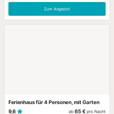
geeignet), ein TV sowie eine Waschmaschine. Dieses
Ferienhaus bietet einen privaten Außenbereich mit einem
Zum Angebot
Garten, einer Terrasse und einem Balkon. Die Gäste
können auch einen gemeinsamen Außenbereich mit einem
Grill nutzen. Das Haus befindet sich in einer strategischen
Lage, um touristische Sehenswürdigkeiten und Badeorte
zu besuchen. Es gibt auch Bäckereien, Supermärkte,
Krankenhäuser und Bushaltestellen in der näheren
Umgebung. Kostenlose Parkplätze sind auf der Straße
vorhanden. Haustiere, Rauchen und Veranstaltungen sind
nicht erlaubt. Eine Klimaanlage ist nicht vorhanden. Die
Unterkunft verfügt über einen stufenfreien Zugang und
Innenbereich....
Ferienhaus für 4 Personen, mit Garten
9,6
65 €
ab
pro Nacht