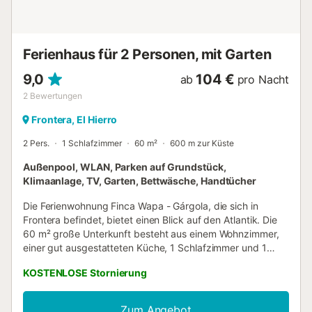
Ferienhaus für 2 Personen, mit Garten
9,0
104 €
ab
pro Nacht
2
Bewertungen
Frontera, El Hierro
2 Pers.
1 Schlafzimmer
60 m²
600 m zur Küste
Außenpool, WLAN, Parken auf Grundstück,
Klimaanlage, TV, Garten, Bettwäsche, Handtücher
Die Ferienwohnung Finca Wapa - Gárgola, die sich in
Frontera befindet, bietet einen Blick auf den Atlantik. Die
60 m² große Unterkunft besteht aus einem Wohnzimmer,
einer gut ausgestatteten Küche, 1 Schlafzimmer und 1
Badezimmer und bietet somit Platz für 2 Personen. Zur
KOSTENLOSE Stornierung
Ausstattung gehören außerdem Highspeed-WLAN (für
Videoanrufe geeignet) mit einem eigenen Arbeitsplatz für
Homeoffice, ein TV, eine Klimaanlage sowie eine
Zum Angebot