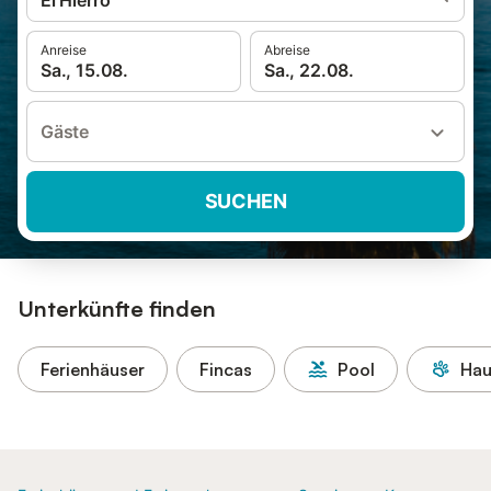
El Hierro
Anreise
Abreise
Sa., 15.08.
Sa., 22.08.
Gäste
SUCHEN
Unterkünfte finden
Ferienhäuser
Fincas
Pool
Hau