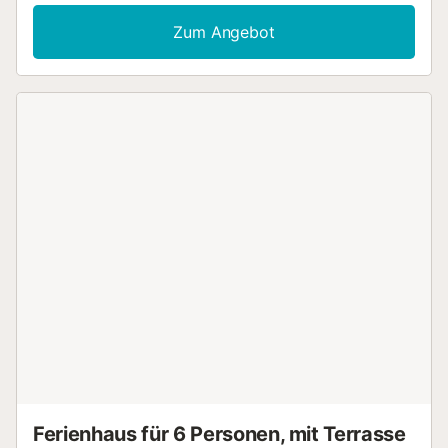
Highspeed-WLAN (für Videoanrufe geeignet) sowie ein TV.
Dieses Ferienhaus bietet einen privaten Außenbereich mit
Zum Angebot
einer offenen Terrasse und einem Balkon. Die Gäste haben
auch Zugang zu einem gemeinsamen Außenbereich mit
einem Grill. Ein Parkplatz ist auf dem Grundstück
vorhanden. Haustiere, Rauchen und Veranstaltungen sind
nicht erlaubt. Eine Klimaanlage ist nicht vorhanden. Diese
Unterkunft hat Richtlinien, die den Gästen bei der
korrekten Mülltrennung helfen. Weitere Informationen sind
vor Ort erhältlich. Diese Unterkunft verfügt über licht- und
wassersparende Eigenschaften. Für die Isolierung in dieser
Unterkunft wurden nachhaltige Materialien verwendet....
Ferienhaus für 6 Personen, mit Terrasse