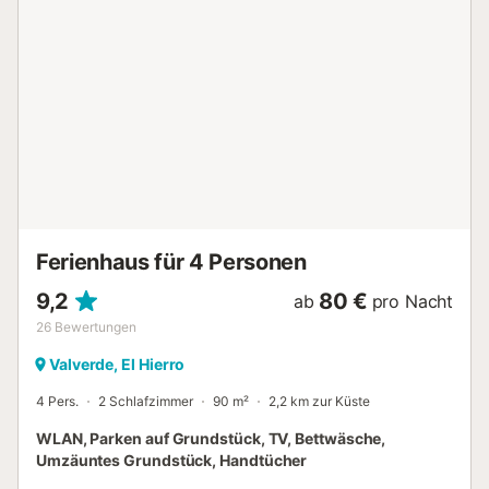
etc. Restaurants: Meson del Norte, Sol de España, La
Higuera de la Abuela (vorübergehend geöffnet). Ein
Parkplatz ist auf dem Grundstück vorhanden. Haustiere,
Rauchen und Veranstaltungen sind nicht erlaubt. Eine
Klimaanlage ist nicht vorhanden. Diese Unterkunft hat
Richtlinien, die den Gästen bei der korrekten Mülltrennung
helfen. Weitere Informationen sind vor Ort erhältlich. Diese
Unterkunft verfügt über licht- und wassersparende
Eigenschaften. Für die Isolierung in dieser Unterkunft
wurden nachhaltige Materialien verwendet....
Ferienhaus für 4 Personen
9,2
80 €
ab
pro Nacht
26
Bewertungen
Valverde, El Hierro
4 Pers.
2 Schlafzimmer
90 m²
2,2 km zur Küste
WLAN, Parken auf Grundstück, TV, Bettwäsche,
Umzäuntes Grundstück, Handtücher