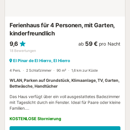
Tagen des Jahres, die in der Regel im Februar auftreten,
sinkt die Temperatur in der Regel in der Nacht auf 13°C-
14°C, während die Höchsttemperatur bei 18°C-19°C liegt.
Kostenlose Parkplätze sind auf der Straße vorhanden.
Ferienhaus für 4 Personen, mit Garten,
Famil...
kinderfreundlich
9,6
59 €
ab
pro Nacht
18
Bewertungen
El Pinar de El Hierro, El Hierro
4 Pers.
2 Schlafzimmer
90 m²
1,6 km zur Küste
WLAN, Parken auf Grundstück, Klimaanlage, TV, Garten,
Bettwäsche, Handtücher
Das Haus verfügt über ein voll ausgestattetes Badezimmer
mit Tageslicht durch ein Fenster. Ideal für Paare oder kleine
Familien....
KOSTENLOSE Stornierung