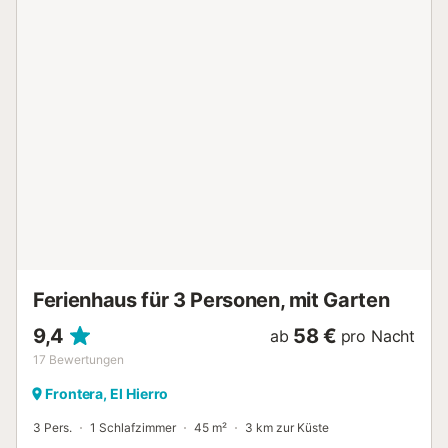
vom Alltag abschalten möchten. Mit 360º-Blick auf das
Meer, die Berge, Sabinosa und die Roques de Salmor. Es
bietet 3 gemütliche Doppelschlafzimmer, 2 Bäder, eines
davon mit Dusche und eines mit Badewanne, eine voll
ausgestattete Küche, ein geräumiges und helles
Wohnzimmer mit Smart-TV und einem bequemen Sofa
sowie direkten Zugang nach draußen, wo Sie ein
köstliches Mittagessen bei wunderbarem Meer- und
Bergblick genießen können. Vom Inneren des Hauses aus
können Sie den Blick auf den Risco und die Klippen
genießen. Für zusätzlichen Komfort verfügt die Unterkunft
über Außenparkplätze und einen Ventilator. Umgeben von
Natur und in einer ruhigen Umgebung ist dies der perfekte
Ort, um neue Energie zu tanken und die Gelassenheit von
Frontera zu genießen, einer der drei Gemeinden der Inse...
Ferienhaus für 3 Personen, mit Garten
9,4
58 €
ab
pro Nacht
17
Bewertungen
Frontera, El Hierro
3 Pers.
1 Schlafzimmer
45 m²
3 km zur Küste