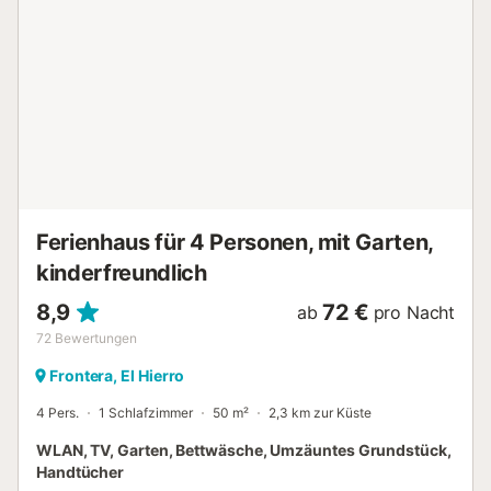
direkt vor der Haustür zur Verfügung und öffentliche
Verkehrsmittel sind leicht erreichbar. Bitte beachten Sie,
dass Veranstaltungen auf dem Grundstück nicht gestattet
sind. Die Lage ist ideal im Dorfzentrum, in der Nähe des
Lagartario und der beliebten Pools von La Maceta. Ein
Supermarkt befindet sich in der Nähe, was Ihren
Aufenthalt praktisch und angenehm macht....
Ferienhaus für 4 Personen, mit Garten,
kinderfreundlich
8,9
72 €
ab
pro Nacht
72
Bewertungen
Frontera, El Hierro
4 Pers.
1 Schlafzimmer
50 m²
2,3 km zur Küste
WLAN, TV, Garten, Bettwäsche, Umzäuntes Grundstück,
Handtücher