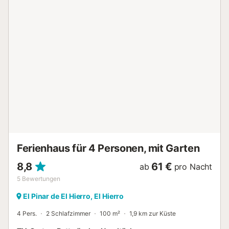
mit einem Rollbett, das sich leicht in zwei niedrige
Einzelbetten umwandeln lässt, indem man das obere Bett
anhebt. Zur Unterkunft gehören auch ein Badezimmer,
eine voll ausgestattete Küche, ein Esstisch und ein Balkon.
Toilettenpapier und Seife sind für eine Übernachtung
vorhanden. Wenn Sie länger bleiben, müssen Sie sich
selbst darum kümmern. Wenn Sie den Gasofen benutzen,
empfehlen wir Ihnen, ihn nachts vorsichtshalber von der
Gasflasche zu trennen. Sie können ein zusätzliches Bett
für 20 € pro Nacht anfordern. Tägliches Aufwachen mit
Vogelgezwitscher. Sportgebiet und Yachtclub nur 1 Minute
entfernt. Kostenlose öffentliche Parkplätze. Lokale Früchte,
Kaffee und Zucker werden angeboten. Es ist eine ruhige
und entspannende Gegend, in der ma...
Ferienhaus für 4 Personen, mit Garten
8,8
61 €
ab
pro Nacht
5
Bewertungen
El Pinar de El Hierro, El Hierro
4 Pers.
2 Schlafzimmer
100 m²
1,9 km zur Küste