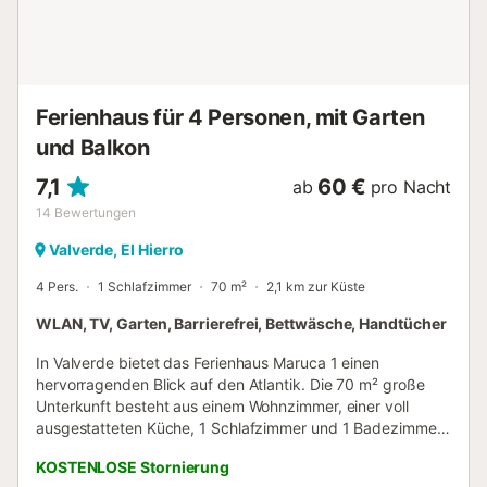
Ferienhaus für 4 Personen, mit Garten
und Balkon
7,1
60 €
ab
pro Nacht
14
Bewertungen
Valverde, El Hierro
4 Pers.
1 Schlafzimmer
70 m²
2,1 km zur Küste
WLAN, TV, Garten, Barrierefrei, Bettwäsche, Handtücher
In Valverde bietet das Ferienhaus Maruca 1 einen
hervorragenden Blick auf den Atlantik. Die 70 m² große
Unterkunft besteht aus einem Wohnzimmer, einer voll
ausgestatteten Küche, 1 Schlafzimmer und 1 Badezimmer
und bietet somit Platz für 4 Personen. Zur Ausstattung
KOSTENLOSE Stornierung
gehören außerdem Highspeed-WLAN (für Videoanrufe