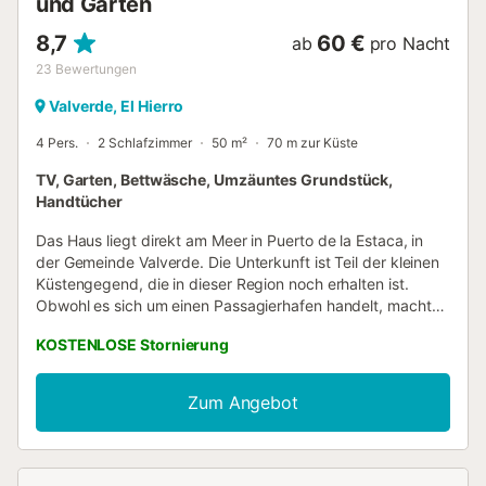
und Garten
8,7
60 €
ab
pro Nacht
23
Bewertungen
Valverde, El Hierro
4 Pers.
2 Schlafzimmer
50 m²
70 m zur Küste
TV, Garten, Bettwäsche, Umzäuntes Grundstück,
Handtücher
Das Haus liegt direkt am Meer in Puerto de la Estaca, in
der Gemeinde Valverde. Die Unterkunft ist Teil der kleinen
Küstengegend, die in dieser Region noch erhalten ist.
Obwohl es sich um einen Passagierhafen handelt, macht
die begrenzte Frequenz der Verbindungen mit dem Hafen
KOSTENLOSE Stornierung
von Los Cristianos (2 tägliche Verbindungen, außer
samstags, mit nur einer) die Gegend zu einem
außergewöhnlich ruhigen Ort. Das Haus befindet sich
Zum Angebot
gegenüber dem Yachthafen und dem Strand von Varadero
und bietet einen außergewöhnlichen Blick auf den Atlantik.
Der Strand ist nur zwei Minuten entfernt. Es gibt zwei
Schlafzimmer: eines mit einem Doppelbett und das andere