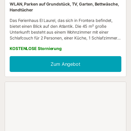
WLAN, Parken auf Grundstück, TV, Garten, Bettwäsche,
Handtücher
Das Ferienhaus El Laurel, das sich in Frontera befindet,
bietet einen Blick auf den Atlantik. Die 45 m² große
Unterkunft besteht aus einem Wohnzimmer mit einer
Schlafcouch für 2 Personen, einer Küche, 1 Schlafzimmer
und 1 Badezimmer und bietet somit Platz für 3 Personen.
KOSTENLOSE Stornierung
Zur Ausstattung gehören außerdem Wi-Fi, ein TV, ein
Ventilator sowie eine Waschmaschine. Diese Unterkunft
bietet keine: Klimaanlage. Dieses Ferienhaus verfügt über
Zum Angebot
einen privaten Außenbereich mit einem Garten und einer
offenen Terrasse. Öffentliche Verkehrsmittel sind zu Fuß
zu erreichen. Ein Parkplatz ist auf dem Grundstück
vorhanden. Haustiere, Rauchen und Veranstaltungen sind
nicht erlaubt. Bitte beachten Sie, dass die Unterkunft nicht
über einen Kohlenmonoxiddetektor verfügt. Die Unterkunft
ist nicht mit einem Rauchmelder ausgestattet. Die
Unterkunft ist nicht für Kinder geeignet....