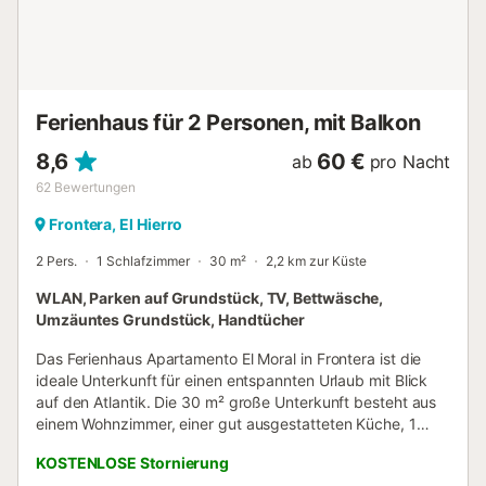
wassersparende Eigenschaften. Für die Isolierung in dieser
Unterkunft wurden nachhaltige Materialien verwendet....
Ferienhaus für 2 Personen, mit Balkon
8,6
60 €
ab
pro Nacht
62
Bewertungen
Frontera, El Hierro
2 Pers.
1 Schlafzimmer
30 m²
2,2 km zur Küste
WLAN, Parken auf Grundstück, TV, Bettwäsche,
Umzäuntes Grundstück, Handtücher
Das Ferienhaus Apartamento El Moral in Frontera ist die
ideale Unterkunft für einen entspannten Urlaub mit Blick
auf den Atlantik. Die 30 m² große Unterkunft besteht aus
einem Wohnzimmer, einer gut ausgestatteten Küche, 1
Schlafzimmer und 1 Badezimmer und bietet somit Platz für
KOSTENLOSE Stornierung
2 Personen. Zur Ausstattung gehören außerdem