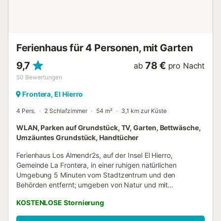
Ferienhaus für 4 Personen, mit Garten
9,7
78 €
ab
pro Nacht
50
Bewertungen
Frontera, El Hierro
4 Pers.
2 Schlafzimmer
54 m²
3,1 km zur Küste
WLAN, Parken auf Grundstück, TV, Garten, Bettwäsche,
Umzäuntes Grundstück, Handtücher
Ferienhaus Los Almendr2s, auf der Insel El Hierro,
Gemeinde La Frontera, in einer ruhigen natürlichen
Umgebung 5 Minuten vom Stadtzentrum und den
Behörden entfernt; umgeben von Natur und mit
unglaublichem Blick auf das Tal von El Golfo und den
KOSTENLOSE Stornierung
Atlantischen Ozean. Eine Gelegenheit zur Erholung und
zum persönlichen und familiären Wohlbefinden, die Sie