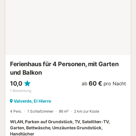
Sicherheitskameras und/oder Audioaufnahmegeräte auf
dem Grundstück vorhanden. Strand-/Poolhandtücher
werden zur Verfügung gestellt. Diese Unterkunft verfügt
über Richtlinien, die den Gästen bei der korrekten
Mülltrennung helfen. Weitere Informationen erhalten Sie vor
Ort. Diese Unterkunft verfügt über licht- und
wassersparende Eigenschaften. Für die Isolierung in dieser
Unterkunft wurden nachhaltige Materialien verwendet....
Ferienhaus für 4 Personen, mit Garten
und Balkon
10,0
60 €
ab
pro Nacht
1
Bewertung
Valverde, El Hierro
4 Pers.
1 Schlafzimmer
86 m²
2 km zur Küste
WLAN, Parken auf Grundstück, TV, Satelliten-TV,
Garten, Bettwäsche, Umzäuntes Grundstück,
Handtücher