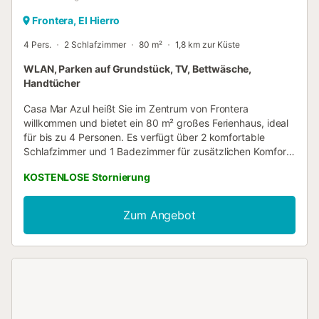
Frontera, El Hierro
4 Pers.
2 Schlafzimmer
80 m²
1,8 km zur Küste
WLAN, Parken auf Grundstück, TV, Bettwäsche,
Handtücher
Casa Mar Azul heißt Sie im Zentrum von Frontera
willkommen und bietet ein 80 m² großes Ferienhaus, ideal
für bis zu 4 Personen. Es verfügt über 2 komfortable
Schlafzimmer und 1 Badezimmer für zusätzlichen Komfort.
Die private, voll ausgestattete Küche ermöglicht es Ihnen,
KOSTENLOSE Stornierung
während Ihres Aufenthalts Mahlzeiten zuzubereiten. Zu
den Annehmlichkeiten gehören WLAN, das für
Videokonferenzen geeignet ist, TV mit Video-on-Demand,
Zum Angebot
Ventilator, Waschmaschine und ein Babybett für Familien
mit Kleinkindern. Von der Unterkunft aus genießen Sie
einen schönen Blick auf die Berge und das Meer.
Entspannen Sie auf der privaten Terrasse, wo Sie die
Umgebung bewundern können. Der private Grill bietet die
perfekte Gelegenheit, im Freien zu kochen und
unvergessliche Mahlzeiten zu genießen. Parkplätze stehen