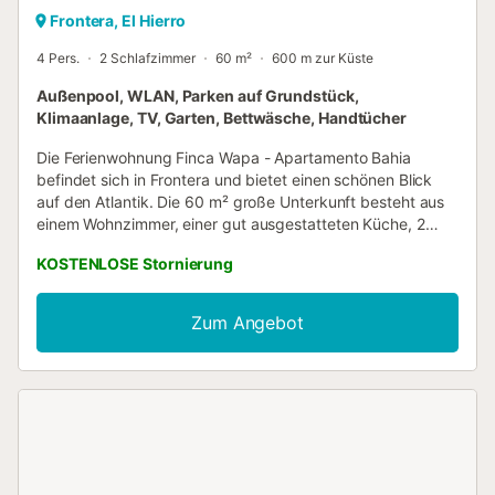
Frontera, El Hierro
4 Pers.
2 Schlafzimmer
60 m²
600 m zur Küste
Außenpool, WLAN, Parken auf Grundstück,
Klimaanlage, TV, Garten, Bettwäsche, Handtücher
Die Ferienwohnung Finca Wapa - Apartamento Bahia
befindet sich in Frontera und bietet einen schönen Blick
auf den Atlantik. Die 60 m² große Unterkunft besteht aus
einem Wohnzimmer, einer gut ausgestatteten Küche, 2
Schlafzimmern und 1 Badezimmer und bietet somit Platz
KOSTENLOSE Stornierung
für 4 Personen. Zur Ausstattung gehören außerdem
Highspeed-WLAN (für Videoanrufe geeignet) mit einem
eigenen Arbeitsplatz für Homeoffice, ein TV, eine
Zum Angebot
Klimaanlage sowie eine Waschmaschine. Dieses Ferienhaus
bietet eine private überdachte Terrasse und Zugang zu
einem gemeinsamen Außenbereich mit Pool, Garten,
offener Terrasse, Grill und Außendusche. Die Unterkunft
befindet sich in der Nähe des Strandes und die
öffentlichen Verkehrsmittel sind zu Fuß erreichbar. Ein
Parkplatz ist auf dem Grundstück vorhanden. Haustiere,
Rauchen und Veranstaltungen sind nicht erlaubt. Es sind