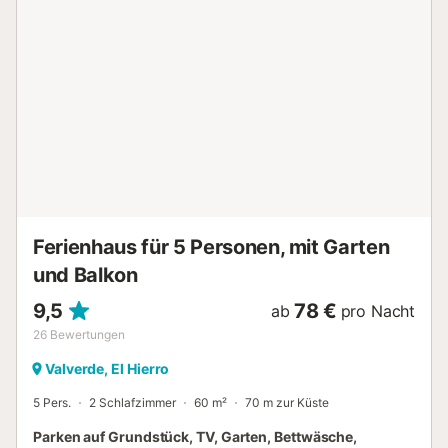
Anweisungen zur angegebenen Adresse. Der letzte
Abschnitt der Zufahrtsstraße ist ländlich, unbeleuchtet und
nicht asphaltiert....
Ferienhaus für 5 Personen, mit Garten
und Balkon
9,5
78 €
ab
pro Nacht
26
Bewertungen
Valverde, El Hierro
5 Pers.
2 Schlafzimmer
60 m²
70 m zur Küste
Parken auf Grundstück, TV, Garten, Bettwäsche,