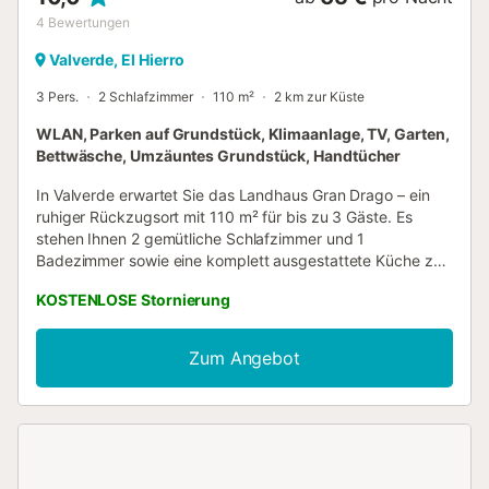
4
Bewertungen
Valverde, El Hierro
3 Pers.
2 Schlafzimmer
110 m²
2 km zur Küste
WLAN, Parken auf Grundstück, Klimaanlage, TV, Garten,
Bettwäsche, Umzäuntes Grundstück, Handtücher
In Valverde erwartet Sie das Landhaus Gran Drago – ein
ruhiger Rückzugsort mit 110 m² für bis zu 3 Gäste. Es
stehen Ihnen 2 gemütliche Schlafzimmer und 1
Badezimmer sowie eine komplett ausgestattete Küche zur
Verfügung. Zur Ausstattung gehören Klimaanlage, WLAN,
KOSTENLOSE Stornierung
TV, Waschmaschine, Ventilator und ein eigener
Arbeitsplatz für Ihren Komfort. Für Familien mit Kleinkindern
ist ein Babybett vorhanden. Genießen Sie den privaten
Zum Angebot
Garten, den Balkon und die offene Terrasse mit herrlichem
Meer- und Bergblick. Der eigene Grill lädt zu entspannten
Mahlzeiten im Freien ein. Ihnen steht 1 gemeinsamer
Parkplatz auf dem Grundstück zur Verfügung. Bitte
beachten Sie, dass Veranstaltungen auf dem Grundstück
nicht gestattet sind. Folgen Sie bitte den GPS-