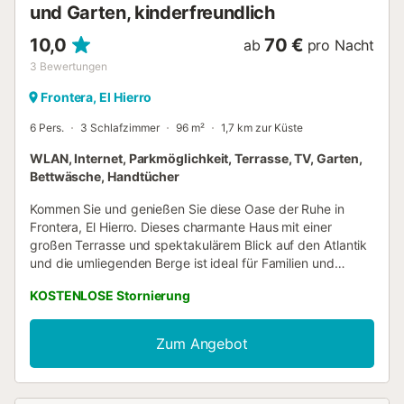
und Garten, kinderfreundlich
10,0
70 €
ab
pro Nacht
3
Bewertungen
Frontera, El Hierro
6 Pers.
3 Schlafzimmer
96 m²
1,7 km zur Küste
WLAN, Internet, Parkmöglichkeit, Terrasse, TV, Garten,
Bettwäsche, Handtücher
Kommen Sie und genießen Sie diese Oase der Ruhe in
Frontera, El Hierro. Dieses charmante Haus mit einer
großen Terrasse und spektakulärem Blick auf den Atlantik
und die umliegenden Berge ist ideal für Familien und
Freunde, da es bis zu 6 Personen beherbergen kann. Ob
KOSTENLOSE Stornierung
zum Abschalten oder zum Genießen eines Mittagessens
auf der Terrasse, zum Erkunden von Wanderwegen oder
zum Entdecken lokaler Strände, dieses Haus bietet alles,
Zum Angebot
was Sie für ein einzigartiges Erlebnis auf der Insel El Hierro
benötigen. Mit einer Kapazität für 6 Personen ist dieses
Haus ideal für Familien und Freunde, die Ruhe suchen und