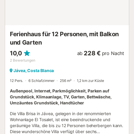
Umgebung zu erkunden. In 5 Minuten erreichen Sie den
Supermarkt und den Strand El Portet in Moraira. Das
Zentrum von Moraira ist nur 10 Minuten entfernt, das Dorf
Benitachell ist ganz in der Nähe und Javea erreichen Sie in
20 Minuten. Diese komfortable Unterkunft bietet alles f...
Ferienhaus für 12 Personen, mit Balkon
und Garten
10,0
228 €
ab
pro Nacht
2
Bewertungen
Jávea, Costa Blanca
12 Pers.
6 Schlafzimmer
256 m²
1,2 km zur Küste
Außenpool, Internet, Parkmöglichkeit, Parken auf
Grundstück, Klimaanlage, TV, Garten, Bettwäsche,
Umzäuntes Grundstück, Handtücher
Die Villa Brisa in Jávea, gelegen in der renommierten
Wohnanlage El Tosalet, ist eine beeindruckende und
geräumige Villa, die bis zu 12 Personen beherbergen kann.
Diese wunderschöne Villa verfügt über sechs