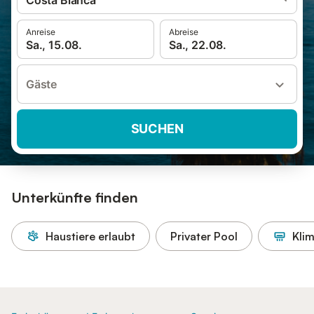
Costa Blanca
Anreise
Abreise
Sa., 15.08.
Sa., 22.08.
Gäste
SUCHEN
Unterkünfte finden
Haustiere erlaubt
Privater Pool
Kli