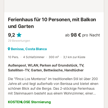
gratis). Garage (2 Autos). Im Keller: Kühlschrank,
Waschmaschine, Trockner, Bügelbrett und Bügeleisen. VT-
495221-A // Reg. Nr.:
ESFCTU00000307100060337600000000000000000VT-
Ferienhaus für 10 Personen, mit Balkon
495221-A2...
und Garten
9,2
98 €
ab
pro Nacht
29
Bewertungen
Benissa, Costa Blanca
10 Pers.
4 Schlafzimmer
300 m²
3,1 km zur Küste
Außenpool, WLAN, Parken auf Grundstück, TV,
Satelliten-TV, Garten, Bettwäsche, Handtücher
Die "Finca Los Monteros" im traditionellen Stil ist über 200
Jahre alt und liegt außerhalb von Benissa und bietet einen
schönen Blick auf die Berge. Das 2-stöckige Ferienhaus
mit Steinmauern besteht aus einem Wohnzimmer, einer
sehr gut ausgestatteten Küche, 4 Schlafzimmern und 3
KOSTENLOSE Stornierung
Badezimmern sowie einem Gäste-WC und bietet somit
Platz für 10 Personen. Zur Ausstattung gehören außerdem