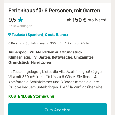
stehen auf dem Grundstück und an der Straße zur
Verfügung. Haustiere sind nicht erlaubt. Bettwäsche und
Ferienhaus für 6 Personen, mit Garten
Handtücher sind gegen Gebühr erhältlich. Es wi...
9,5
150 €
ab
pro Nacht
27
Bewertungen
Teulada (Spanien), Costa Blanca
6 Pers.
4 Schlafzimmer
350 m²
1,9 km zur Küste
Außenpool, WLAN, Parken auf Grundstück,
Klimaanlage, TV, Garten, Bettwäsche, Umzäuntes
Grundstück, Handtücher
In Teulada gelegen, bietet die Villa Azul eine großzügige
Villa mit 350 m², ideal für bis zu 6 Gäste. Sie finden 4
komfortable Schlafzimmer und 3 Badezimmer, die Ihre
Gruppe bequem unterbringen. Die Villa verfügt über eine
voll ausgestattete, private Küche, Klimaanlage, WLAN
KOSTENLOSE Stornierung
(geeignet für Videokonferenzen), TV mit Video-on-
Demand und eine Waschmaschine. Familienfreundliche
Annehmlichkeiten wie ein Babybett und ein Hochstuhl
Zum Angebot
stehen zu Ihrer Verfügung. Genießen Sie den privaten