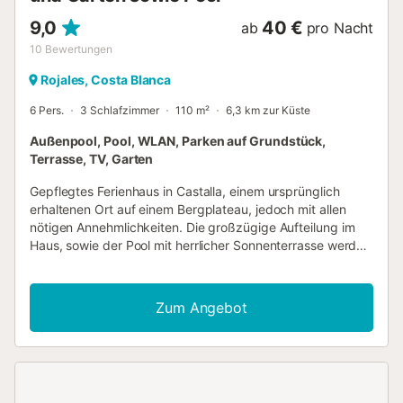
ausges...
9,0
40 €
ab
pro Nacht
10
Bewertungen
Rojales, Costa Blanca
6 Pers.
3 Schlafzimmer
110 m²
6,3 km zur Küste
Außenpool, Pool, WLAN, Parken auf Grundstück,
Terrasse, TV, Garten
Gepflegtes Ferienhaus in Castalla, einem ursprünglich
erhaltenen Ort auf einem Bergplateau, jedoch mit allen
nötigen Annehmlichkeiten. Die großzügige Aufteilung im
Haus, sowie der Pool mit herrlicher Sonnenterrasse werden
Sie begeistern. Genießen Sie von der geschützten
Dachterrasse aus die schöne Sicht auf die Berge. Das
Grundstück ist unterteilt auf drei verschiedenen Ebenen.
Zum Angebot
Von der Hausebene gelangen Sie auf die große
Außenterrasse und anschließend zum Poolbereich. Etwas
weiter unten befindet sich ein kleinerer Garten. In
fußläufiger Nähe der Urbanisation Castalla International
gibt es eine Bar und ein Restaurant, das allerdings nicht