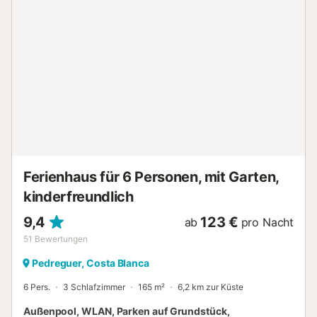
zu Fuß/mit dem Auto: 494m. Entfernung zur nächsten Bar
zu Fuß/mit dem Auto: 1,66km. Entfernung zum nächsten
Supermarkt zu Fuß/mit dem Auto: 1,05km. Entfernung zum
nächsten Strand zu Fuß/mit dem Auto: 2,4 km LP Strand.
Entfernung zum Flughafen: 61.6km Flughafen Alicante.
Das Mitbringen von Haustieren ist auf Anfrage erlaubt,
ohne zusätzliche Kosten. Es gibt einen Parkplatz auf der
Straße, 50 m von der Unterkunft entfernt. Gruppen von
jungen Leuten sind nicht erlaubt....
Ferienhaus für 6 Personen, mit Garten,
kinderfreundlich
9,4
123 €
ab
pro Nacht
51
Bewertungen
Pedreguer, Costa Blanca
6 Pers.
3 Schlafzimmer
165 m²
6,2 km zur Küste
Außenpool, WLAN, Parken auf Grundstück,