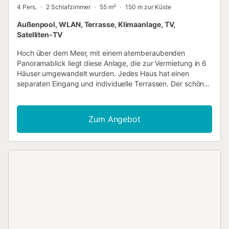
4 Pers.
2 Schlafzimmer
55 m²
150 m zur Küste
Außenpool, WLAN, Terrasse, Klimaanlage, TV,
Satelliten-TV
Hoch über dem Meer, mit einem atemberaubenden
Panoramablick liegt diese Anlage, die zur Vermietung in 6
Häuser umgewandelt wurden. Jedes Haus hat einen
separaten Eingang und individuelle Terrassen. Der schöne
Salzpool mit solarbetriebener Poolheizung auf der
untersten Ebene wird nur von diesen 6 Unterkünften
genutzt. Sie haben auch die Möglichkeit Ihr Elektroauto am
Zum Angebot
Haus aufzuladen. In einem dieser Häuser wohnt der
Hausmeister, der die Gäste empfängt und die
Gartenanlage sowie den Pool pflegt. Die Anlage liegt an
einer Privatstraße und ist absolut ruhig. Am Wochenende
kann man die vorbeifahrenden Yachten beobachten. Auf
dem Weg nach unten, in Richtung Javea, liegen viele
interessante Restaurants, und in Javea mit seinem
schönen Strand stehen Ihnen viele kulinarische sowie
kulturelle Möglichkeiten zur Verfügung. Kinderbett auf
Anfrage verfügbar. Alle Gäste erhalten ein
Willkommenspaket....