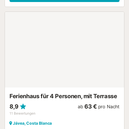
Garten, die überdachte Terrasse, 3 offene Terrassen sowie
2 private Balkone mit herrlichem Bergblick. Der private
Außenpool und die Außendusche bieten perfekte
Möglichkeiten zur Entspannung, während der eigene Grill
gemütliche Mahlzeiten im Freien ermöglicht. Parkplätze
stehen Ihnen sowohl auf dem Grundstück als auch an der
Straße zur Verfügung. Die Villa liegt in Strandnähe, und
öffentliche Verkehrsmittel sind leicht erreichbar. Ein
gemeinsamer Tennisplatz sowie eine Ladestation für
Elektrofahrzeuge stehen Ihnen ebenfalls zur Verfügung.
Bitte beachten Sie, dass keine Veranstaltungen auf dem
Grundstück erlaubt sind und keine Abstellmöglichkeiten für
Motorräder oder Fahrräder vorhanden sind....
Ferienhaus für 4 Personen, mit Terrasse
8,9
63 €
ab
pro Nacht
11
Bewertungen
Jávea, Costa Blanca