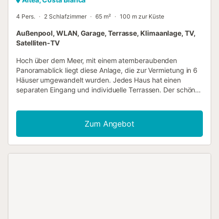
4 Pers.
2 Schlafzimmer
65 m²
100 m zur Küste
Außenpool, WLAN, Garage, Terrasse, Klimaanlage, TV,
Satelliten-TV
Hoch über dem Meer, mit einem atemberaubenden
Panoramablick liegt diese Anlage, die zur Vermietung in 6
Häuser umgewandelt wurden. Jedes Haus hat einen
separaten Eingang und individuelle Terrassen. Der schöne
Salzpool mit solarbetriebener Poolheizung auf der
untersten Ebene wird nur von diesen 6 Unterkünften
genutzt. In einem dieser Häuser wohnt der Hausmeister,
Zum Angebot
der die Gäste empfängt und die Gartenanlage sowie den
Pool pflegt. Die Nutzung des Whirlpool ist auf Anfrage
möglich. Sie haben auch die Möglichkeit Ihr Elektroauto am
Haus aufzuladen. Die Anlage liegt an einer Privatstraße
und ist absolut ruhig. Am Wochenende kann man die
vorbeifahrenden Yachten beobachten. Auf dem Weg nach
unten, in Richtung Javea, liegen viele interessante
Restaurants, und in Javea mit seinem schönen Strand
stehen Ihnen viele kulinarische sowie kulturelle
Möglichkeiten zur Verfügung. Kinderbett auf Anfrage