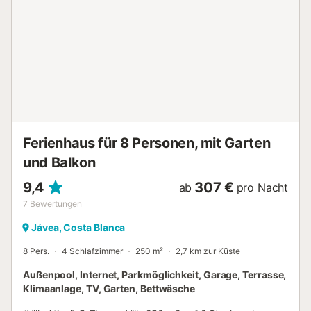
verfügbar. Alle Gäste erhalten ein Willkommenspaket.
Kleine Hunde auf Anfrage gestattet....
Ferienhaus für 8 Personen, mit Garten
und Balkon
9,4
307 €
ab
pro Nacht
7
Bewertungen
Jávea, Costa Blanca
8 Pers.
4 Schlafzimmer
250 m²
2,7 km zur Küste
Außenpool, Internet, Parkmöglichkeit, Garage, Terrasse,
Klimaanlage, TV, Garten, Bettwäsche