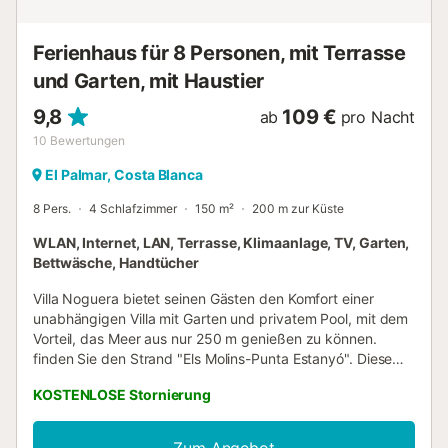
Sonnenliegen für die Terrasse, Babybett und Hochstuhl
(auf Anfrage), Strandsonnenschirm mit Ständer, Parkplatz
am Ferienhaus, Zugang zum Gem...
Ferienhaus für 8 Personen, mit Terrasse
und Garten, mit Haustier
9,8
109 €
ab
pro Nacht
10
Bewertungen
El Palmar, Costa Blanca
8 Pers.
4 Schlafzimmer
150 m²
200 m zur Küste
WLAN, Internet, LAN, Terrasse, Klimaanlage, TV, Garten,
Bettwäsche, Handtücher
Villa Noguera bietet seinen Gästen den Komfort einer
unabhängigen Villa mit Garten und privatem Pool, mit dem
Vorteil, das Meer aus nur 250 m genießen zu können.
finden Sie den Strand "Els Molins-Punta Estanyó". Diese
schöne und komfortable Villa bietet Platz für 8 Personen,
KOSTENLOSE Stornierung
mit 4 Doppelzimmern, 2 Badezimmern mit Badewanne und
1 Badezimmer mit Dusche, einem großen Wohnzimmer mit
Zugang zum Garten. Voll ausgestattete Küche offen zum
Zum Angebot