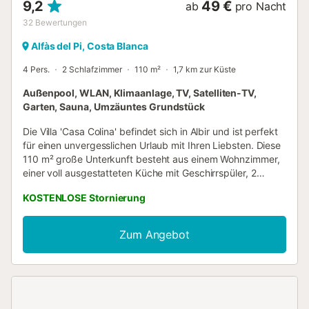
9,2
49 €
ab
pro Nacht
32
Bewertungen
Alfàs del Pi, Costa Blanca
4 Pers.
2 Schlafzimmer
110 m²
1,7 km zur Küste
Außenpool, WLAN, Klimaanlage, TV, Satelliten-TV,
Garten, Sauna, Umzäuntes Grundstück
Die Villa 'Casa Colina' befindet sich in Albir und ist perfekt
für einen unvergesslichen Urlaub mit Ihren Liebsten. Diese
110 m² große Unterkunft besteht aus einem Wohnzimmer,
einer voll ausgestatteten Küche mit Geschirrspüler, 2
Schlafzimmern und 2 Bädern und bietet somit Platz für 4
KOSTENLOSE Stornierung
Personen. Zur Ausstattung gehören außerdem WLAN,
Satellitenfernsehen, Klimaanlage sowie eine
Waschmaschine. Darüber hinaus stehen Ihnen eine private
Zum Angebot
Sauna und Fitnessgeräte zur Verfügung. Zu Ihrem privaten
Außenbereich gehören ein Pool, ein Garten, Gartenmöbel,
eine offene Terrasse, ein Balkon, ein Grill und eine
Außendusche. Entfernung zum nächsten Restaurant zu
Fuß/mit dem Auto: 764m. Entfernung zum nächsten Café