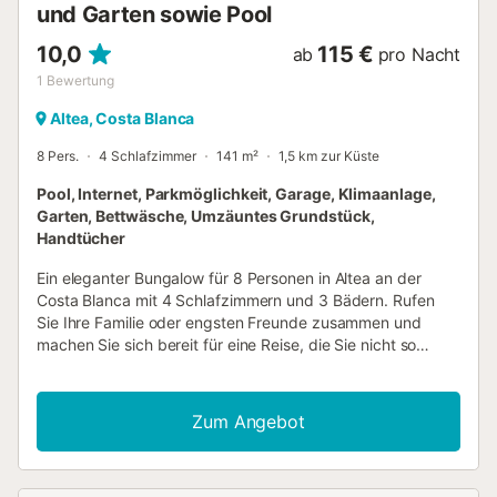
1,8 m tief schöner, rasenbewachsener Garten mit G...
und Garten sowie Pool
10,0
115 €
ab
pro Nacht
1
Bewertung
Altea, Costa Blanca
8 Pers.
4 Schlafzimmer
141 m²
1,5 km zur Küste
Pool, Internet, Parkmöglichkeit, Garage, Klimaanlage,
Garten, Bettwäsche, Umzäuntes Grundstück,
Handtücher
Ein eleganter Bungalow für 8 Personen in Altea an der
Costa Blanca mit 4 Schlafzimmern und 3 Bädern. Rufen
Sie Ihre Familie oder engsten Freunde zusammen und
machen Sie sich bereit für eine Reise, die Sie nicht so
schnell vergessen werden! In den Ausläufern von Altea
Hills gelegen, ist dieses Familienhaus „Casa Altea“ der
perfekte Treffpunkt für einen wunderschönen Urlaub. Die
Zum Angebot
frische Dekoration und die Innenräume sind wunderschön.
Die Gourmetküche und das beeindruckende große
Wohnzimmer sind der perfekte Ort, um sich nach einem