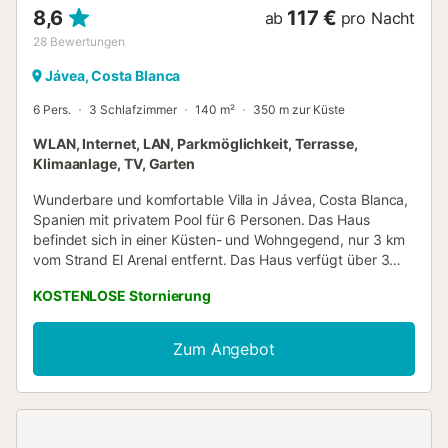
8,6
117 €
ab
pro Nacht
28
Bewertungen
Jávea, Costa Blanca
6 Pers.
3 Schlafzimmer
140 m²
350 m zur Küste
WLAN, Internet, LAN, Parkmöglichkeit, Terrasse,
Klimaanlage, TV, Garten
Wunderbare und komfortable Villa in Jávea, Costa Blanca,
Spanien mit privatem Pool für 6 Personen. Das Haus
befindet sich in einer Küsten- und Wohngegend, nur 3 km
vom Strand El Arenal entfernt. Das Haus verfügt über 3
Schlafzimmer und 2 Badezimmer. Die Unterkunft bietet
KOSTENLOSE Stornierung
Privatsphäre, einen Garten mit Kies und Bäumen, einen
wunderschönen Pool und einen Blick auf das Tal. Die
Bequemlichkeit und die Nähe zum Strand, zu
Zum Angebot
Einkaufsmöglichkeiten und zu Ausgehmöglichkeiten
machen diese Villa zu einem idealen Ort, um Ihren Urlaub
in Spanien mit Familie oder Freunden und sogar Ihren
Haustieren zu verbringen. Innenraum der Villa *
Wohn-/Esszimmer mit Klimaanlage und Fernseher * Kamin