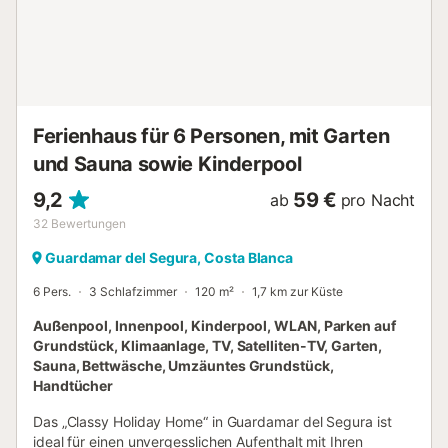
thailändisches Spezialitätenrestaurant, 19-Loch-Golf-
Restaurant. Das Besondere an dieser Unterkunft ist der
private Außenbereich mit beheiztem Pool, Garten,
Gartenmöbeln, offener Terrasse, überdachter Terrasse,
Balkon und einem Grill. Entfernung zum nächsten
Restaurant zu Fuß/mit dem Auto: 1,16 km. Entfernung zum
Ferienhaus für 6 Personen, mit Garten
nächsten Café...
und Sauna sowie Kinderpool
9,2
59 €
ab
pro Nacht
32
Bewertungen
Guardamar del Segura, Costa Blanca
6 Pers.
3 Schlafzimmer
120 m²
1,7 km zur Küste
Außenpool, Innenpool, Kinderpool, WLAN, Parken auf
Grundstück, Klimaanlage, TV, Satelliten-TV, Garten,
Sauna, Bettwäsche, Umzäuntes Grundstück,
Handtücher
Das „Classy Holiday Home“ in Guardamar del Segura ist
ideal für einen unvergesslichen Aufenthalt mit Ihren