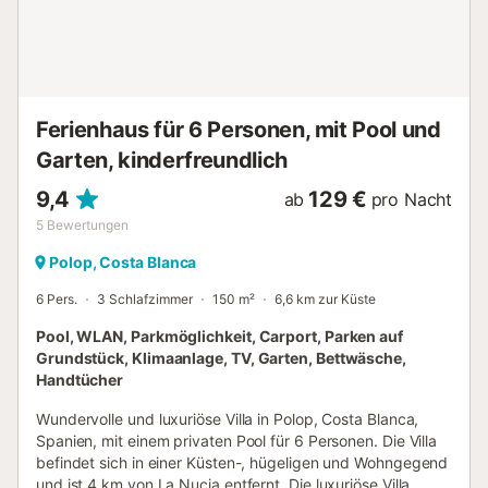
entfernt ist. Somit sind beide Flughäfen bequem erreichbar
und bieten eine gute Anbindung an das Objekt. Die
Umgebung des Neubaus ist geprägt von einer malerischen
Landschaft und einer entspannten Atmosphäre, die sowohl
für Erholungssuchende als auch für Aktivurlauber attraktiv
ist. Zahlreiche Restaurants und Cafés laden in der ...
Ferienhaus für 6 Personen, mit Pool und
Garten, kinderfreundlich
9,4
129 €
ab
pro Nacht
5
Bewertungen
Polop, Costa Blanca
6 Pers.
3 Schlafzimmer
150 m²
6,6 km zur Küste
Pool, WLAN, Parkmöglichkeit, Carport, Parken auf
Grundstück, Klimaanlage, TV, Garten, Bettwäsche,
Handtücher
Wundervolle und luxuriöse Villa in Polop, Costa Blanca,
Spanien, mit einem privaten Pool für 6 Personen. Die Villa
befindet sich in einer Küsten-, hügeligen und Wohngegend
und ist 4 km von La Nucia entfernt. Die luxuriöse Villa