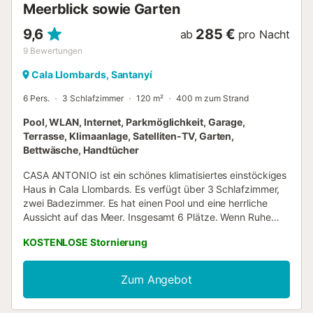
Meerblick sowie Garten
9,6
285 €
ab
pro Nacht
9
Bewertungen
Cala Llombards, Santanyí
6 Pers.
3 Schlafzimmer
120 m²
400 m zum Strand
Pool, WLAN, Internet, Parkmöglichkeit, Garage,
Terrasse, Klimaanlage, Satelliten-TV, Garten,
Bettwäsche, Handtücher
CASA ANTONIO ist ein schönes klimatisiertes einstöckiges
Haus in Cala Llombards. Es verfügt über 3 Schlafzimmer,
zwei Badezimmer. Es hat einen Pool und eine herrliche
Aussicht auf das Meer. Insgesamt 6 Plätze. Wenn Ruhe
eine wesentliche Voraussetzung für Ihren Urlaub auf
KOSTENLOSE Stornierung
Mallorca ist, mit Familie oder Freunden, werfen Sie einen
Blick auf dieses schöne Haus, weit weg von massiven
touristischen Gebieten: es heißt CASA ANTONIO, aber es
Zum Angebot
kann Ihnen gehören ... zumindest für ein paar Tage. Es ist
ein freistehendes klimatisiertes Haus, eine Etage, einfach,