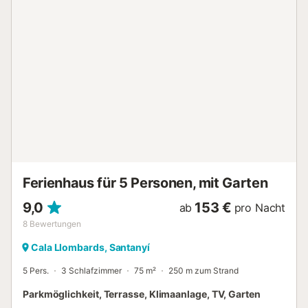
Meerblick, wo meistens ein erfrischender Wind weht. Ein
Supermarkt und eine Dorfkneipe liegen fußläufig (900m),
weitere Einkaufsmöglichkeiten sowie Restaurants, Bars
und Cafés befinden sich im 5,5 km entfernten Santanyi
oder im 4 km entfernten Es Llombards . Den romantischen,
naturbelassenen Sandstrand Caló des Moro erreichen Sie
in nur wenigen Gehminuten. Parkplätze sind auf dem
Grundstück und auf der Straße vorhanden. Haustiere sind
nicht erlaubt. Bettwäsche und Handtücher sind im Preis
inbegriffen. Da wir uns hier auf einer Insel befinden, ist ein
verantwortungsvoller Umgang mit den Ressourcen sehr
wichtig. Neb...
Ferienhaus für 5 Personen, mit Garten
9,0
153 €
ab
pro Nacht
8
Bewertungen
Cala Llombards, Santanyí
5 Pers.
3 Schlafzimmer
75 m²
250 m zum Strand
Parkmöglichkeit, Terrasse, Klimaanlage, TV, Garten