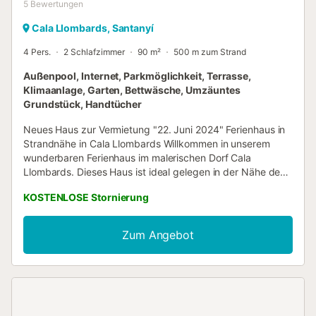
5
Bewertungen
Cala Llombards, Santanyí
4 Pers.
2 Schlafzimmer
90 m²
500 m zum Strand
Außenpool, Internet, Parkmöglichkeit, Terrasse,
Klimaanlage, Garten, Bettwäsche, Umzäuntes
Grundstück, Handtücher
Neues Haus zur Vermietung "22. Juni 2024" Ferienhaus in
Strandnähe in Cala Llombards Willkommen in unserem
wunderbaren Ferienhaus im malerischen Dorf Cala
Llombards. Dieses Haus ist ideal gelegen in der Nähe des
wunderschönen Strandes von Cala Llombards, der für
KOSTENLOSE Stornierung
seinen feinen Sand und sein türkisfarbenes Wasser
bekannt ist. Darüber hinaus ist es nur einen kurzen
Spaziergang vom gefeierten Caló des Moro entfernt,
Zum Angebot
einem der schönsten Strände der Welt. Das Haus verfügt
über zwei komfortable Schlafzimmer, die jeweils mit
Klimaanlage ausgestattet sind. Das Hauptschlafzimmer
verfügt über ein eigenes Badezimmer für zusätzliche
Privatsphäre und Komfort, während das zweite
Schlafzimmer über ein separates Badezimmer verfügt. Das