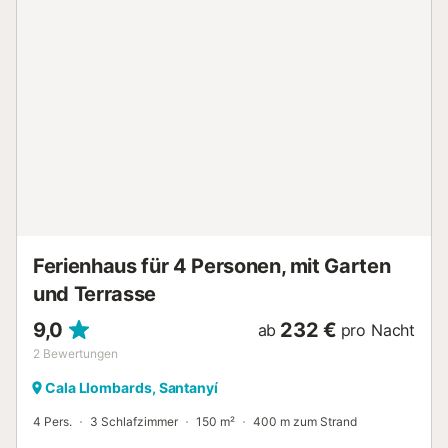
Terrasse, genießen Sie gegrillte Köstlichkeiten auf dem Grill
und duschen Sie sich unter der Außendusche ab. Die
Unterkunft befindet sich in der Nähe des Strandes.
Kostenlose Parkplätze sind auf der Straße vorhanden.
Haustiere, Rauchen und Veranstaltungen sind nicht
erlaubt. Diese Unterkunft hat Richtlinien, die den Gästen
bei der korrekten Mülltrennung helfen. Weitere
Informationen erhalten Sie vor Ort. Diese Unterkunft
verfügt über licht- und wassersparende Einrichtungen.
Diese Unterkunft verfügt über ein bequemes Selbst-
Check-in-System....
Ferienhaus für 4 Personen, mit Garten
und Terrasse
9,0
232 €
ab
pro Nacht
2
Bewertungen
Cala Llombards, Santanyí
4 Pers.
3 Schlafzimmer
150 m²
400 m zum Strand