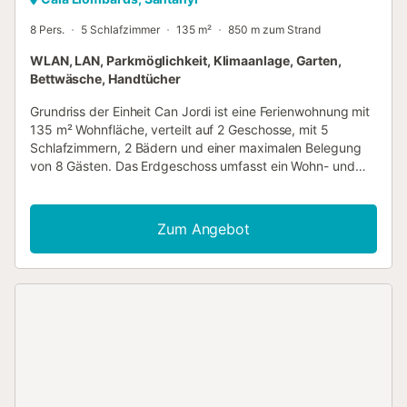
8 Pers.
5 Schlafzimmer
135 m²
850 m zum Strand
WLAN, LAN, Parkmöglichkeit, Klimaanlage, Garten,
Bettwäsche, Handtücher
Grundriss der Einheit Can Jordi ist eine Ferienwohnung mit
135 m² Wohnfläche, verteilt auf 2 Geschosse, mit 5
Schlafzimmern, 2 Bädern und einer maximalen Belegung
von 8 Gästen. Das Erdgeschoss umfasst ein Wohn- und
Esszimmer mit Kamin mit offenem Herd, Esstisch,
Klimaanlage und Zwangsluft sowie direktem Zugang zur
Terrasse. Die Küche ist vollständig ausgestattet und
Zum Angebot
verfügt ebenfalls über Klimaanlage und Zwangsluft mit
eigenem Ausgang zur Terrasse. Zwei Einzelzimmer sind
jeweils mit einem Bett von 90 cm Breite und 190 cm Länge
möbliert. Ein weiteres Doppelschlafzimmer auf dieser
Ebene ist mit einem Französischen Bett von 150 cm Breite
und 190 cm Länge und einem Ventilator ausgestattet. Ein
Bad mit WC vervollständigt das Erdgeschoss. Die Böden
sind durchgehend aus Naturstein. Das erste
Obergeschoss enthält ein geräumiges Wohnzimmer mit
Klimaanlage und Zwangsluft. Das erste der beiden