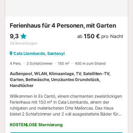
während eine größere Auswahl an Restaurants,
Geschäften, Cafés und Bars im Zentrum von Santanyí in
etwa 8 Autominuten zu erreichen ist. Nicht zuletzt ist der
berühmte Strand Cala Llombards mit seinem schönen
Ferienhaus für 4 Personen, mit Garten
weißen Sand nur 7 Gehminuten von der...
9,3
150 €
ab
pro Nacht
38
Bewertungen
Cala Llombards, Santanyí
4 Pers.
2 Schlafzimmer
150 m²
450 m zum Strand
Außenpool, WLAN, Klimaanlage, TV, Satelliten-TV,
Garten, Bettwäsche, Umzäuntes Grundstück,
Handtücher
Willkommen in Es Cantó, einem charmanten zweistöckigen
Ferienhaus mit 150 m² in Cala Llombards, einem der
ruhigsten und malerischsten Orte Mallorcas. Das Haus
bietet 2 Schlafzimmer und 2 voll ausgestattete Bäder für
bis zu 4 Gäste. Das großzügige Wohnzimmer mit hohen
KOSTENLOSE Stornierung
Decken und Galerie schafft eine helle, einladende
Atmosphäre, ergänzt durch eine komplett ausgestattete