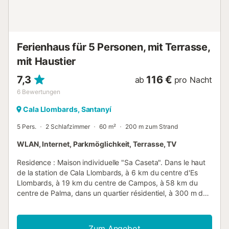
diejenigen, die Strandnähe und eine ruhige Umgebung
schätzen. Die Cala Llombards ist in wenigen Minuten
erreichbar und lädt mit ihrem feinen Sand und
türkisfarbenen Wasse...
Ferienhaus für 5 Personen, mit Terrasse,
mit Haustier
7,3
116 €
ab
pro Nacht
6
Bewertungen
Cala Llombards, Santanyí
5 Pers.
2 Schlafzimmer
60 m²
200 m zum Strand
WLAN, Internet, Parkmöglichkeit, Terrasse, TV
Residence : Maison individuelle "Sa Caseta". Dans le haut
de la station de Cala Llombards, à 6 km du centre d'Es
Llombards, à 19 km du centre de Campos, à 58 km du
centre de Palma, dans un quartier résidentiel, à 300 m de
la mer. A usage privé: terrain 150 m2 avec arbres.
Infrastructures de la Maison: Connexion WIFI. Parking
public possible dans la rue. Magasins 700 m, supermarché
Zum Angebot