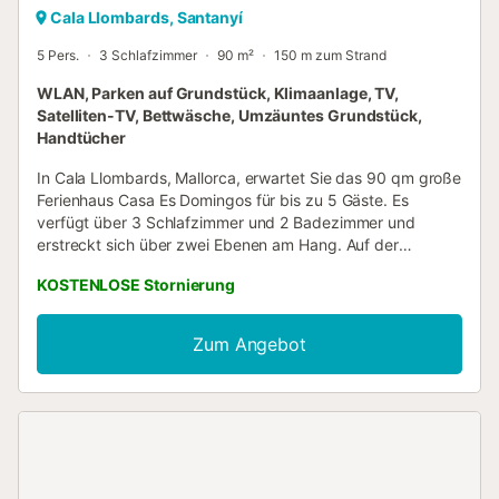
Cala Llombards, Santanyí
5 Pers.
3 Schlafzimmer
90 m²
150 m zum Strand
WLAN, Parken auf Grundstück, Klimaanlage, TV,
Satelliten-TV, Bettwäsche, Umzäuntes Grundstück,
Handtücher
In Cala Llombards, Mallorca, erwartet Sie das 90 qm große
Ferienhaus Casa Es Domingos für bis zu 5 Gäste. Es
verfügt über 3 Schlafzimmer und 2 Badezimmer und
erstreckt sich über zwei Ebenen am Hang. Auf der
Eingangsebene finden Sie ein Wohn- und Esszimmer mit
KOSTENLOSE Stornierung
offener, voll ausgestatteter Küche, ein Schlafzimmer mit
Klimaanlage, ein Badezimmer sowie Zugang zu Terrassen.
Eine Ebene tiefer befinden sich zwei weitere Schlafzimmer
Zum Angebot
mit Einzel- und Doppelbett, beide mit großen
Deckenventilatoren und Zugang zu einer kleinen Terrasse.
WLAN (videokonferenztauglich), TV mit deutschen
Programmen, Waschmaschine, privater Grill, Babybett und
Hochstuhl stehen Ihnen zur Verfügung. Genießen Sie
draußen Ihre privaten, überdachten und offenen Terrassen
mit Essbereich und Chill-out-Couch sowie einen privaten