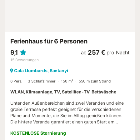
Mittag- oder Abendessens benötigen. Es gibt insgesamt 3
Schlafzimmer im Haus, 2 davon für Erwachsene mit einem
gemeinsamen Badezimmer dazwischen. Beide
Schlafzimmer für Erwachsene haben ein Doppelbett und
beide haben eine Klimaanlage. Das Kinderzimmer liegt
direkt neben einem der Erwachsenenzimmer. Das
Ferienhaus für 6 Personen
Babybett ist nur für...
9,1
257 €
ab
pro Nacht
15
Bewertungen
Cala Llombards, Santanyí
6 Pers.
3 Schlafzimmer
150 m²
550 m zum Strand
WLAN, Klimaanlage, TV, Satelliten-TV, Bettwäsche
Unter den Außenbereichen sind zwei Veranden und eine
große Terrasse perfekt geeignet für die verschiedenen
Pläne und Momente, die Sie im Alltag genießen können.
Die hintere Veranda garantiert einen guten Start am
Morgen mit einem leckeren Frühstück, bevor Sie zum
KOSTENLOSE Stornierung
Strand gehen oder einfach zu Hause mit einem Buch in der