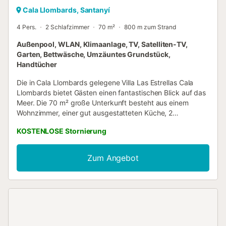
Cala Llombards, Santanyí
4 Pers.
2 Schlafzimmer
70 m²
800 m zum Strand
Außenpool, WLAN, Klimaanlage, TV, Satelliten-TV,
Garten, Bettwäsche, Umzäuntes Grundstück,
Handtücher
Die in Cala Llombards gelegene Villa Las Estrellas Cala
Llombards bietet Gästen einen fantastischen Blick auf das
Meer. Die 70 m² große Unterkunft besteht aus einem
Wohnzimmer, einer gut ausgestatteten Küche, 2
Schlafzimmern und 1 Badezimmer sowie einem Gäste-WC
KOSTENLOSE Stornierung
und bietet somit Platz für 4 Personen. Zur Ausstattung
gehören außerdem Highspeed-Wi-Fi (für Videoanrufe
geeignet), ein TV, eine Klimaanlage, eine Waschmaschine
Zum Angebot
sowie Kinderbücher und Spielsachen. Außerdem gibt es
eine Tischtennisplatte in der Unterkunft. Ein Babybett und
ein Hochstuhl sind ebenfalls vorhanden. Willkommen in
unserem Ferienhaus, das mit einem privaten Außenbereich
lockt. Nehmen Sie ein erfrischendes Bad im Pool, sonnen
Sie sich im üppigen Garten, entspannen Sie sich auf der
offenen Terrasse, finden Sie Schatten auf der überdachten