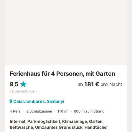
einen Grill, um draußen leckere Mahlzeiten zuzubereiten!
Die Dachterrasse verfügt über einen Meerblick. Trotz der
ruhigen Lage des Ferienhauses sind alle wichtigen Dinge
nur einen kurzen Spaziergang oder eine kurze Autofahrt
entfernt. Es gibt ein kleines Restaurant, das 6 Minuten zu
Fuß entfernt ist (500 m) und der nächste Supermarkt ist 7
Minuten zu Fuß entfernt (550 m). Eine Auswahl an
Geschäften und Restaurants finden Sie in Santanyi, 14
Autominuten (10 km) entfernt. Die weißen Sandstrände
und das türkisfarbene Wasser von Calo des Moro sind nur
6 Autominuten entfernt (2 km). Palma de Mallorca und der
internationale Flughafen sind in ...
Ferienhaus für 4 Personen, mit Garten
9,5
181 €
ab
pro Nacht
19
Bewertungen
Cala Llombards, Santanyí
4 Pers.
2 Schlafzimmer
110 m²
600 m zum Strand
Internet, Parkmöglichkeit, Klimaanlage, Garten,
Bettwäsche, Umzäuntes Grundstück, Handtücher