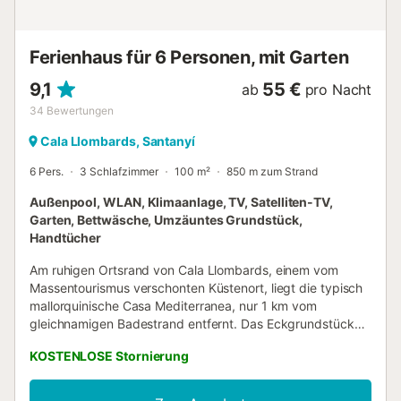
Ferienhaus für 6 Personen, mit Garten
9,1
55 €
ab
pro Nacht
34
Bewertungen
Cala Llombards, Santanyí
6 Pers.
3 Schlafzimmer
100 m²
850 m zum Strand
Außenpool, WLAN, Klimaanlage, TV, Satelliten-TV,
Garten, Bettwäsche, Umzäuntes Grundstück,
Handtücher
Am ruhigen Ortsrand von Cala Llombards, einem vom
Massentourismus verschonten Küstenort, liegt die typisch
mallorquinische Casa Mediterranea, nur 1 km vom
gleichnamigen Badestrand entfernt. Das Eckgrundstück
grenzt an unbebaute landwirtschaftliche Flächen und
KOSTENLOSE Stornierung
bietet freien Blick auf die Umgebung. Das Ferienhaus
verfügt über einen klimatisierten Wohnraum, eine gut
ausgestattete Küche, 3 Schlafzimmer (2 davon