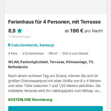
entfernt, das ganze Jahr über über alle Dienstleistungen.
In nur wenigen Gehminuten erreichen Sie Buchten mit
kristallklarem Wasser, umgeben von mediterraner Natur –
der perfekte Ort, um abzuschalten. Touristische Lizenz...
Ferienhaus für 4 Personen, mit Terrasse
8,8
196 €
ab
pro Nacht
17
Bewertungen
Cala Llombards, Santanyí
4 Pers.
2 Schlafzimmer
165 m²
300 m zum Strand
WLAN, Parkmöglichkeit, Terrasse, Klimaanlage, TV,
Bettwäsche
Nach einem schönen Tag am Strand, können Sie sich im
großen Chlorwasserpool mit einer Größe von 6 x 4 Metern
und einer Tiefe zwischen 1 und 1,50 Metern abkühlen. Die
möblierte Veranda wird Ihr Lieblingsplatz zum Mittag- und
Abendessen im Freien sein. Einfach perfekt um abends
KOSTENLOSE Stornierung
einen Drink zu genießen. Das Grundstück ist eingezäunt
und es gibt Nachbarn in der Nähe. Das moderne
zweistöckige Haus bietet alles, was Sie für einen