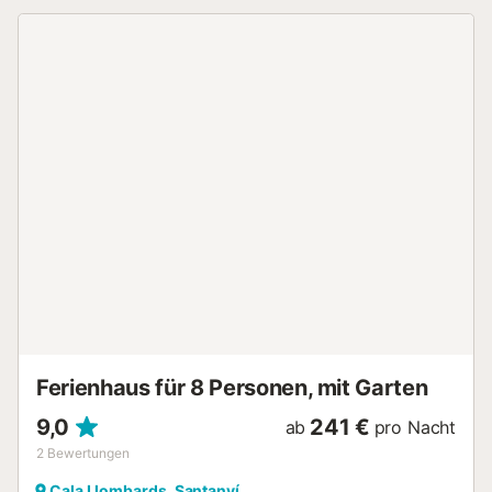
aber funktional und wurde mit großer Sorgfalt eingerichtet,
um es frisch, fröhlich und einladend zu machen. Es liegt
direkt ab der imposanten Klippe von Cala Llombards und
bietet schöne Aussichten und viele Sonnenuntergänge.
Wissen Sie, dass Sie sogar die kleine Insel Cabrera sehen
können? Hier ist alles bereit für einen angenehmen Urlaub
mit Familie oder Freunden: die Veranda, die das Haus
umgibt, die Terrasse, der Grillplatz, das Sonnendeck und
natürlich der Pool (der übrigens eingezäunt ist, wie der
Garten, für die Sicherheit von Kindern, die gerne spielen
und im Freien toben). Das Meer kann hier gefühlt, gesehen
und geatmet werden ... vom Pool und von den Terrassen
aus. Aber wenn Sie noch näher an das Meer heran
kommen möchten, müssen Sie nur 5 Minuten laufen, um
den Strand von Cala Llombards zu erreichen und im
kristallklaren W...
Ferienhaus für 8 Personen, mit Garten
9,0
241 €
ab
pro Nacht
2
Bewertungen
Cala Llombards, Santanyí