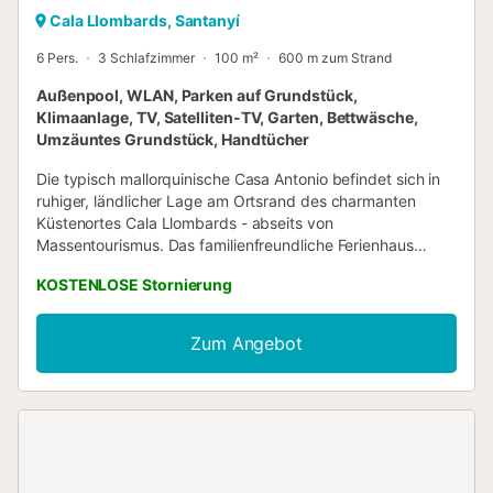
Cala Llombards, Santanyí
6 Pers.
3 Schlafzimmer
100 m²
600 m zum Strand
Außenpool, WLAN, Parken auf Grundstück,
Klimaanlage, TV, Satelliten-TV, Garten, Bettwäsche,
Umzäuntes Grundstück, Handtücher
Die typisch mallorquinische Casa Antonio befindet sich in
ruhiger, ländlicher Lage am Ortsrand des charmanten
Küstenortes Cala Llombards - abseits von
Massentourismus. Das familienfreundliche Ferienhaus
verfügt über einen klimatisierten Wohnraum, eine gut
KOSTENLOSE Stornierung
ausgestattete Küche, 3 klimatisierte Schlafzimmer und 2
Badezimmer und bietet Platz für 6 Personen. Zur
Ausstattung gehören u.a. Klimaanlagen,
Zum Angebot
Satellitenfernsehen, ein Babybett und ein Kinderhochstuhl.
Der weitläufige Außenbereich bietet zahlreiche Sonnen-
und Schattenplätze unter Pinien und Palmen sowie
Essgelegenheiten und einen tragbaren Grill. Weitere
Highlights sind der Pool mit Treppe und breiter Sitzbank
(im Sommer der ideale Ort für ein erfrischendes Getränk im
flachen Wasser) sowie die große Dachterrasse mit