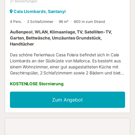
21
Bewertungen
Cala Llombards, Santanyí
4 Pers.
2 Schlafzimmer
96 m²
600 m zum Strand
Außenpool, WLAN, Klimaanlage, TV, Satelliten-TV,
Garten, Bettwäsche, Umzäuntes Grundstück,
Handtücher
Das schöne Ferienhaus Casa Folara befindet sich in Cala
Llombards an der Südküste von Mallorca. Es besteht aus
einem Wohnzimmer, einer gut ausgestatteten Küche mit
Geschirrspüler, 2 Schlafzimmern sowie 2 Bädern und bietet
somit Platz für 4 Personen. Zur Ausstattung gehören
KOSTENLOSE Stornierung
außerdem WLAN (für Videoanrufe geeignet), ein Fernseher
und eine Waschmaschine. Ein Hochstuhl ist auf Anfrage
erhältlich. Die Dachterrasse bietet einen Meerblick. Es gibt
Zum Angebot
Klimaanlagen im Wohnzimmer und in beiden
Schlafzimmern. Dieses atemberaubende Haus verfügt
über einen privaten Garten mit einem Swimmingpool. Es
gibt auch eine offene Terrasse mit Sitzmöbeln, die der
perfekte Ort ist, um mit einem erfrischenden Getränk zu
entspannen und die Aussicht zu genießen. Es gibt sogar