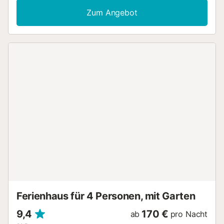
Küche mit allen notwendigen Geräten. Das Highlight ist der
Zum Angebot
Außenbereich: Entspannen Sie im privaten Pool, auf den
Liegestühlen oder bereiten Sie ein Barbecue auf der
überdachten, möblierten Terrasse zu. Das Grundstück
verfügt über einen privaten Garten, einen eigenen Eingang
und ist komplett umzäunt. Der wunderschöne Strand Cala
Llombards ist nur 450 m zu Fuß entfernt. Ein Supermarkt
liegt 270 m entfernt, und das Dorf Es Llombards mit
Restaurants, Geschäften und Cafés erreichen Sie in 5
Fahrminuten. Das Haus eignet sich ideal für Familien und
bietet Kinderbett und Hochstuhl. Haustiere, Rauchen und
Veranstaltungen sind nicht gestattet. Am Ende Ihres
Aufenthalts hinterlassen Sie das Haus bitte in einem
ordentlichen Zustand: Müll entsorgen, Geschirr reinigen
und das Haus aufräumen. Alle Informationen zu
Reinigungs- und Recyclingregeln finden Sie vor Ort....
Ferienhaus für 4 Personen, mit Garten
9,4
170 €
ab
pro Nacht