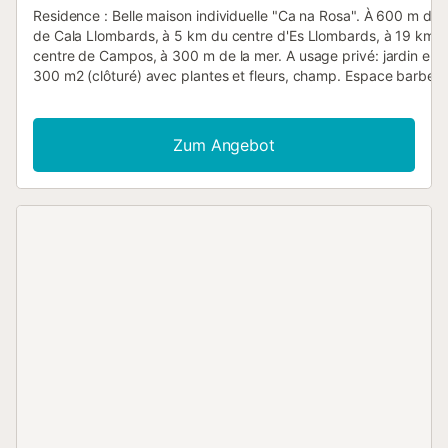
Residence : Belle maison individuelle "Ca na Rosa". À 600 m du 
de Cala Llombards, à 5 km du centre d'Es Llombards, à 19 km 
centre de Campos, à 300 m de la mer. A usage privé: jardin ent
300 m2 (clôturé) avec plantes et fleurs, champ. Espace barbec
Sentier en escalier (6 marches) jusqu'à la maison. Place de park
(couvert) sur le terrain. Magasins 600 m, supermarché 6 km,
restaurant, bar 600 m, arrêt de bus "Santanyi" 6 km, gare ferrov
Zum Angebot
"Manacor" 37 km, plage de sable "Cala Llombards" 300 m. Veui
noter: voiture recommandée. Bien convenant à 5 adultes. Wohn
"Ca Na Rosa", maison 4 pièces 75 m2. Logement idéal pour 5 ad
Aménagement fonctionnel: séjour/salle à manger avec cheminée
(satellite), chauffage électrique et air-conditionné. 1 chambre av
grand-lit (150 cm), radiateur électrique. 1 chambre avec 2 lits et
radiateur électrique. Pièce en enfilade, sans armoire avec 1 grand
(150 cm), douche/WC. Sortie sur le jardin. Cuisine ouverte (four,
vaisselle, 4 plaques vitrocéramiques, micro-ondes, congélateur,
cafetière électrique). Sortie sur le jardin. Terrasse couverte. Me
de terrasse, chaises longues (2). A disposition: lave-linge, fer à
repasser, chaise haute pour enfant, lit bébé. Veuillez noter: mais
non-fumeur. ETV/8811 // Reg. Nr.:
ESFCTU00000700800076331700000000000000000000ETV/
Eine Kaution, deren Höhe je nac...