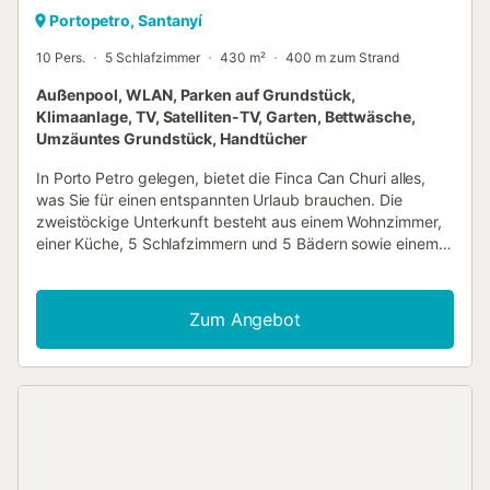
Portopetro, Santanyí
10 Pers.
5 Schlafzimmer
430 m²
400 m zum Strand
Außenpool, WLAN, Parken auf Grundstück,
Klimaanlage, TV, Satelliten-TV, Garten, Bettwäsche,
Umzäuntes Grundstück, Handtücher
In Porto Petro gelegen, bietet die Finca Can Churi alles,
was Sie für einen entspannten Urlaub brauchen. Die
zweistöckige Unterkunft besteht aus einem Wohnzimmer,
einer Küche, 5 Schlafzimmern und 5 Bädern sowie einem
Gäste-WC und bietet somit Platz für 10 Personen. Zur
Ausstattung gehören außerdem Wi-Fi, ein Smart TV mit
Streaming-Diensten, eine Klimaanlage, ein Ventilator, eine
Zum Angebot
Waschmaschine sowie ein Trockner. Ein Babybett und ein
Hochstuhl sind ebenfalls vorhanden. Diese Unterkunft
verfügt über einen privaten Außenbereich mit Pool, Garten,
offener Terrasse, überdachter Terrasse und
Grillmöglichkeiten. Auf dem Grundstück sind 3 Parkplätze
vorhanden. Haustiere, Rauchen und Veranstaltungen sind
nicht erlaubt. Strand-/Poolhandtücher werden gestellt.
Diese Unterkunft verfügt über ein bequemes Self Check-in