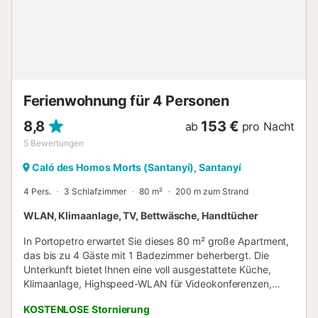
Ihren Komfort bereitgestellt. Veranstaltungen sind auf dem
Grundstück nicht gestattet....
Ferienwohnung für 4 Personen
8,8
153 €
ab
pro Nacht
5
Bewertungen
Caló des Homos Morts (Santanyí), Santanyí
4 Pers.
3 Schlafzimmer
80 m²
200 m zum Strand
WLAN, Klimaanlage, TV, Bettwäsche, Handtücher
In Portopetro erwartet Sie dieses 80 m² große Apartment,
das bis zu 4 Gäste mit 1 Badezimmer beherbergt. Die
Unterkunft bietet Ihnen eine voll ausgestattete Küche,
Klimaanlage, Highspeed-WLAN für Videokonferenzen,
Fernseher, Waschmaschine sowie einen Arbeitsplatz. Für
KOSTENLOSE Stornierung
Familien mit kleinen Kindern steht ein Hochstuhl bereit.