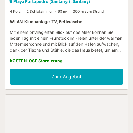
Playa Portopedro (Santanyí), Santanyí
4 Pers.
2 Schlafzimmer
98 m²
300 m zum Strand
WLAN, Klimaanlage, TV, Bettwäsche
Mit einem privilegierten Blick auf das Meer können Sie
jeden Tag mit einem Frühstück im Freien unter der warmen
Mittelmeersonne und mit Blick auf den Hafen aufwachen,
dank der Tische und Stühle, die das Haus bietet, um am
Eingang zu nehmen und lassen Sie sich von der
KOSTENLOSE Stornierung
Meeresbrise aus dem Komfort des Hauses umhüllen. Die
rustikalen Innenräume des Hauses, die sich über drei
Etagen verteilen, beginnen mit einem Wohn-Esszimmer im
Zum Angebot
Erdgeschoss. In diesem Raum finden Sie einen Tisch, an
dem Sie mit Ihren Begleitern köstliche Mahlzeiten genießen
können. Neben dem Wohnzimmer befindet sich die
unabhängige Küche mit Induktionskochfeld, die mit allen
notwendigen Utensilien ausgestattet ist, um während Ihres
Aufenthalts im Haus bequem zu kochen. Im Erdgeschoss
befindet sich ein komplettes Bad mit Dusche. Wenn Sie die
Treppe hinaufgehen, erreichen Sie das zweite
Wohnzimmer des Hauses, das dank des Balkons einen