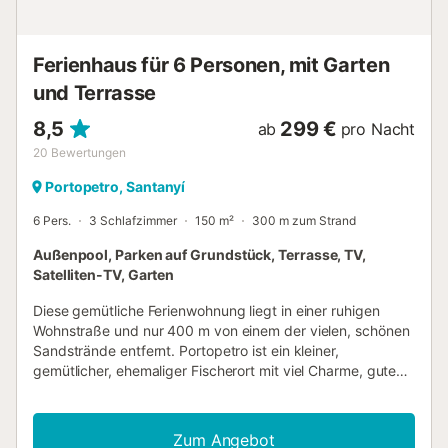
Meerblick. Zwei der fünf Doppelschlafzimmer haben
direkten Zugang zum Garten, während das große
Hauptschlafzimmer mit angrenzendem Büro und einem
Ferienhaus für 6 Personen, mit Garten
Einzelzimmer direkt auf die Meerblickterrasse führt. Im
Obergescho...
und Terrasse
8,5
299 €
ab
pro Nacht
20
Bewertungen
Portopetro, Santanyí
6 Pers.
3 Schlafzimmer
150 m²
300 m zum Strand
Außenpool, Parken auf Grundstück, Terrasse, TV,
Satelliten-TV, Garten
Diese gemütliche Ferienwohnung liegt in einer ruhigen
Wohnstraße und nur 400 m von einem der vielen, schönen
Sandstrände entfernt. Portopetro ist ein kleiner,
gemütlicher, ehemaliger Fischerort mit viel Charme, guten
und gemütlichen Bars, Cafés und Restaurants. Die
herrlichen Buchten Cala Mondrago und Cala Barca sind in
nur 7 - 10 Minuten mit dem Auto zu erreichen. Ebenso der
Zum Angebot