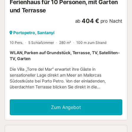
Ferienhaus für 10 Personen, mit Garten
Badezimmer, eines mit Dusche un...
und Terrasse
404 €
ab
pro Nacht
Portopetro, Santanyí
10 Pers.
5 Schlafzimmer
280 m²
100 m zum Strand
WLAN, Parken auf Grundstück, Terrasse, TV, Satelliten-
TV, Garten
Die Villa „Torre del Mar“ erwartet ihre Gäste in
sensationeller Lage direkt am Meer an Mallorcas
Südostküste bei Porto Petro. Von der einladenden,
überdachten Terrasse blicken Sie direkt in die
wunderschöne Bucht – sie liegt Ihnen im wahrsten Sinne
des Wortes zu Füßen. Freuen Sie sich auf gemütliche
Grillabende mit Freunden, verausgaben Sie sich an der
Zum Angebot
Tischtennisplatte oder springen Sie spontan ins türkisblaue
Wasser vor Ihrem Ferienhaus – Ihr direkter Meerzugang
macht’s möglich. Sie bewohnen das Erdgeschoss der
zweistöckigen Villa in erster Meereslinie. Hier erwartet Sie