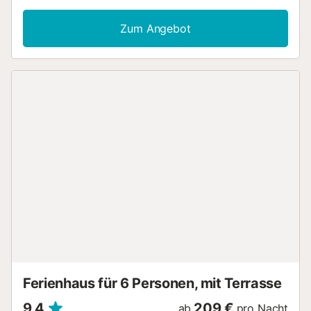
Genießen Sie entspannte Stunden auf Ihrem privaten
Balkon und lassen Sie die Umgebung auf sich wirken. Bitte
Zum Angebot
beachten Sie, dass Veranstaltungen in der Unterkunft nicht
gestattet sind. Das Apartment liegt verkehrsgünstig in der
Nähe öffentlicher Verkehrsmittel und unweit des Strandes
– ideal, um die Region zu erkunden und die Küste zu
erleben....
Ferienhaus für 6 Personen, mit Terrasse
9,4
209 €
ab
pro Nacht