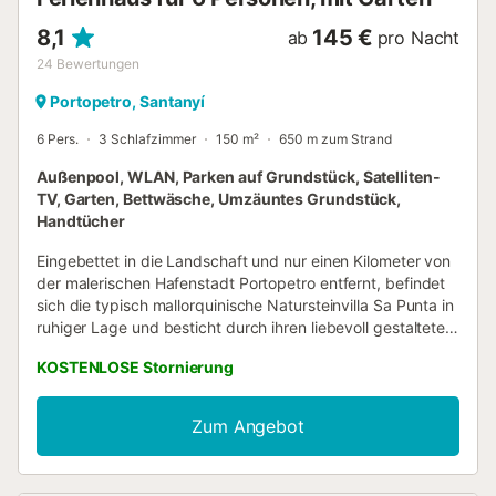
8,1
145 €
ab
pro Nacht
24
Bewertungen
Portopetro, Santanyí
6 Pers.
3 Schlafzimmer
150 m²
650 m zum Strand
Außenpool, WLAN, Parken auf Grundstück, Satelliten-
TV, Garten, Bettwäsche, Umzäuntes Grundstück,
Handtücher
Eingebettet in die Landschaft und nur einen Kilometer von
der malerischen Hafenstadt Portopetro entfernt, befindet
sich die typisch mallorquinische Natursteinvilla Sa Punta in
ruhiger Lage und besticht durch ihren liebevoll gestalteten
Außenbereich mit zahlreichen Pflanzen und einem Pool.
KOSTENLOSE Stornierung
Die Villa verfügt über ein Wohnzimmer, eine gut
ausgestattete Küche, 3 Schlafzimmer und 2 Bäder (eines
im Haupthaus, das 2. Bad befindet sich im Nebengebäude
Zum Angebot
des Grills) und bietet Platz für 6 Personen. Zur Ausstattung
gehören außerdem WLAN, Ventilatoren,
Satellitenfernsehen, Babybett und Hochstuhl sowie ein