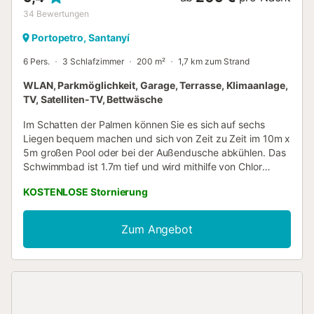
34
Bewertungen
Portopetro, Santanyí
6 Pers.
3 Schlafzimmer
200 m²
1,7 km zum Strand
WLAN, Parkmöglichkeit, Garage, Terrasse, Klimaanlage,
TV, Satelliten-TV, Bettwäsche
Im Schatten der Palmen können Sie es sich auf sechs
Liegen bequem machen und sich von Zeit zu Zeit im 10m x
5m großen Pool oder bei der Außendusche abkühlen. Das
Schwimmbad ist 1.7m tief und wird mithilfe von Chlor
gesäubert. Mehrere Obstbäume, darunter Pflaumen oder
KOSTENLOSE Stornierung
Mandeln, tragen je nach Jahreszeit frisches Obst. Abends
lässt es sich auf der Veranda wunderbar grillen Begleitet
wird man dabei von den vielen Zikaden, die im Hintergrund
Zum Angebot
ein Konzert abhalten. Die Finca ist alleinstehend. Dieses
Haus verteilt seine geräumigen Zimmer auf zwei Etagen.
Im Erdgeschoss, im gleichen Raum, finden Sie das
Wohnzimmer, wo Sie sich entspannen können, um
Satellitenfernsehen zu sehen oder Musik zu hören, die
Essecke und die Küche mit Glaskeramik, mit direktem