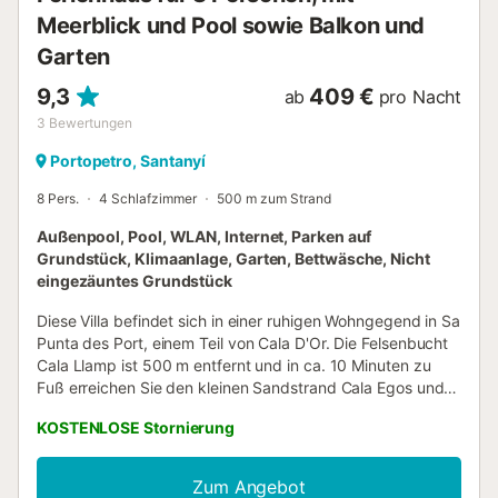
Meerblick und Pool sowie Balkon und
Garten
9,3
409 €
ab
pro Nacht
3
Bewertungen
Portopetro, Santanyí
8 Pers.
4 Schlafzimmer
500 m zum Strand
Außenpool, Pool, WLAN, Internet, Parken auf
Grundstück, Klimaanlage, Garten, Bettwäsche, Nicht
eingezäuntes Grundstück
Diese Villa befindet sich in einer ruhigen Wohngegend in Sa
Punta des Port, einem Teil von Cala D'Or. Die Felsenbucht
Cala Llamp ist 500 m entfernt und in ca. 10 Minuten zu
Fuß erreichen Sie den kleinen Sandstrand Cala Egos und
das Zentrum von Cala Egos mit Geschäften, Restaurants,
KOSTENLOSE Stornierung
Bars und Cafés. Der Yachthafen von Cala D'Or mit
herrlichen Restaurants und Cafés am Wasser ist ca. 2 km
entfernt. Das Zentrum von Cala D'Or ist nur 5 Autominuten
Zum Angebot