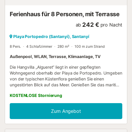
absolute Ruhe, nur unterbrochen vom Zirpen der Grillen,
Vogelgezwitscher oder dem sanften Klang nahegelegener
Ferienhaus für 8 Personen, mit Terrasse
Schafsglocken. Hier können Sie entspannen und die Natur
...
242 €
ab
pro Nacht
Playa Portopedro (Santanyí), Santanyí
8 Pers.
4 Schlafzimmer
280 m²
100 m zum Strand
Außenpool, WLAN, Terrasse, Klimaanlage, TV
Die Hangvilla „Algueret“ liegt in einer gepflegten
Wohngegend oberhalb der Playa de Portopedro. Umgeben
von der typischen Küstenflora genießen Sie einen
ungestörten Blick auf das Meer. Genießen Sie das maritime
Panorama sowohl vom Balkon im Erdgeschoss als auch
KOSTENLOSE Stornierung
von der 80 m² großen überdachten Terrasse im
Obergeschoss. Ein Grill steht zur Verfügung und ergänzt
den Essbereich im Freien perfekt. Wenn Sie vor dem
Zum Angebot
Frühstück gerne schwimmen gehen, können Sie den
Poolbereich besuchen. Da die einladende Villa in einer
Sackgasse mit ausschließlich Anwohnerverkehr liegt,
müssen Sie nur die Straße überqueren, um ein paar