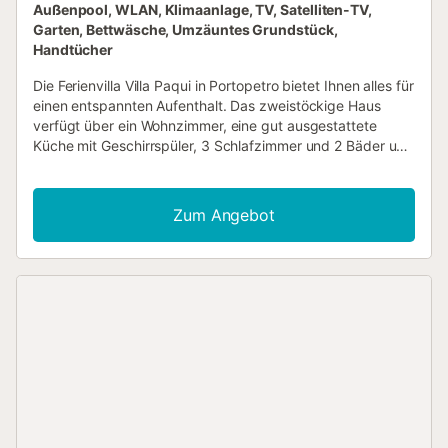
Außenpool, WLAN, Klimaanlage, TV, Satelliten-TV,
Garten, Bettwäsche, Umzäuntes Grundstück,
Handtücher
Die Ferienvilla Villa Paqui in Portopetro bietet Ihnen alles für
einen entspannten Aufenthalt. Das zweistöckige Haus
verfügt über ein Wohnzimmer, eine gut ausgestattete
Küche mit Geschirrspüler, 3 Schlafzimmer und 2 Bäder und
bietet Platz für 6 Personen. Zur Ausstattung gehören
WLAN (videokonferenzgeeignet), Ventilator, Klimaanlage
und Waschmaschine. Für kleine Kinder stehen ein
Zum Angebot
Babybett und ein Hochstuhl bereit. Im privaten
Außenbereich erwarten Sie ein Pool, ein Garten,
Gartenmöbel, eine offene und eine überdachte Terrasse
sowie ein Grill – perfekt, um die Sonne Mallorcas zu
genießen. Das nächste Restaurant erreichen Sie in
wenigen Schritten (0 m), ein Café ist 251 m und ein
Supermarkt 267 m entfernt. Die nächste Bar liegt 2,34 km
entfernt. Der Strand Caló de sa Torre ist nur 882 m
entfernt – ideal für einen Tag am Meer. Kostenlose
Parkplätze sind auf dem Grundstück vorhanden. Haustiere
sind nicht gestattet....