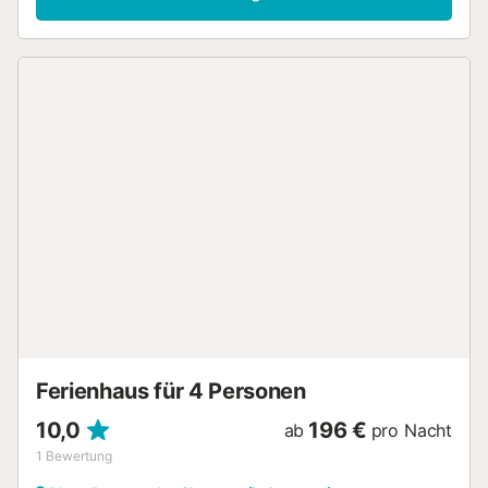
bekannte und beliebte Ort Santanyi und der
Nobelyachthafen Cala d'Or. Vom Erdgeschoss haben Sie
direkten Gartenanschluss und Ihnen stehen 3
Schlafzimmer, 2 Bäder eine große, komplett eingerichtete
Küche, Salon mit Essplatz und Fernsehecke sowie eine
überdachte Terrasse zur Verfügung. Gruppen mit
Teilnehmern unter 30 Jahren auf Anfrage und mit
Spezialkaution. Klimaanlage warm/kalt in allen
Schlafzimmern. Allgemeine Elektrizität inklusive -
Elektrizität für die Klimaanlagen exklusive und nach
Verbrauch....
Ferienhaus für 4 Personen
10,0
196 €
ab
pro Nacht
1
Bewertung