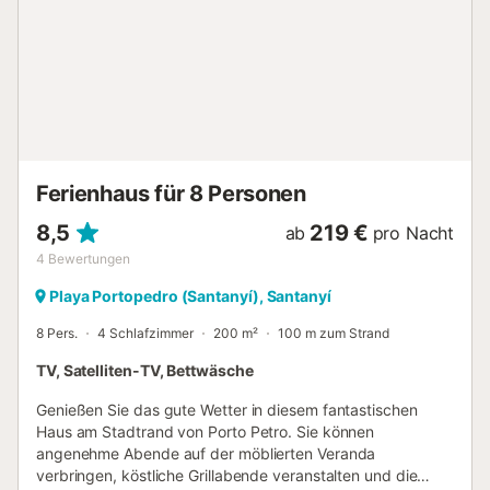
perfekten Blick auf das Meer bietet. Dieses Zimmer
verfügt über einen Smart-TV, um einen Filmabend zu
genießen, sowie über eine Klimaanlage, um die warmen
mallorquinischen Abende noch erfrischender zu machen.
Auf der gleichen Etage befinden sich die beiden
Schlafzimmer des Hauses, mit einem Doppelbett und
einem Ventilator in jedem Zimmer. Eines der Schlafzimmer
hat einen Fernseher. Ein zweites Badezimmer ohne Dusche
befindet sich auf dieser Etage. Wenn Sie mit einem Baby
Ferienhaus für 8 Personen
reisen, werden...
8,5
219 €
ab
pro Nacht
4
Bewertungen
Playa Portopedro (Santanyí), Santanyí
8 Pers.
4 Schlafzimmer
200 m²
100 m zum Strand
TV, Satelliten-TV, Bettwäsche
Genießen Sie das gute Wetter in diesem fantastischen
Haus am Stadtrand von Porto Petro. Sie können
angenehme Abende auf der möblierten Veranda
verbringen, köstliche Grillabende veranstalten und die