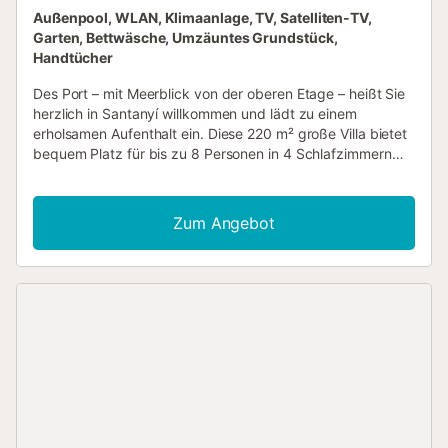
Außenpool, WLAN, Klimaanlage, TV, Satelliten-TV,
Garten, Bettwäsche, Umzäuntes Grundstück,
Handtücher
Des Port – mit Meerblick von der oberen Etage – heißt Sie
herzlich in Santanyí willkommen und lädt zu einem
erholsamen Aufenthalt ein. Diese 220 m² große Villa bietet
bequem Platz für bis zu 8 Personen in 4 Schlafzimmern
und 3 Bädern. Für Familien mit kleinen Kindern stehen ein
Kinderbett und ein Hochstuhl zur Verfügung. Die Küche ist
komplett ausgestattet, sodass Sie während Ihres
Zum Angebot
Aufenthalts Ihre Mahlzeiten zubereiten können. Zu den
Annehmlichkeiten gehören WLAN, Klimaanlage, Ventilator,
TV, Waschmaschine und Trockner. Genießen Sie den
Meerblick von den Terrassen im Außenbereich. Es gibt
einen privaten Garten, eine überdachte Terrasse, eine
offene Terrasse und 3 große Balkone. Der private Grill
eignet sich ideal für Abendessen im Freien an warmen
Nächten. Der private Außenpool lädt zum Erfrischen und
Entspannen ein. Ein Tennisplatz ist in 15 Gehminuten
erreichbar, der Strand ist ebenfalls in der Nähe. Parken
können Sie auf der Straße. Poolhandtücher werden für