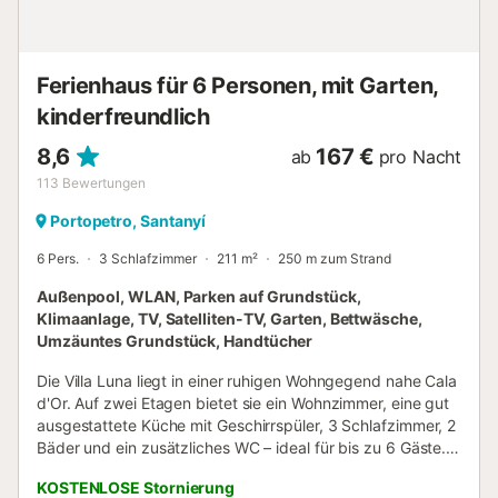
Etagen 1 und -1 bieten Klimaanlage und Smart-TV. Auf
Anfrage wird gerne ein Babybett und Hochstuhl
bereitgestellt. Portopetro ist ein beschauliches Dorf an der
Küste mit vielen kleinen Buchten in der Näheren Um...
Ferienhaus für 6 Personen, mit Garten,
kinderfreundlich
8,6
167 €
ab
pro Nacht
113
Bewertungen
Portopetro, Santanyí
6 Pers.
3 Schlafzimmer
211 m²
250 m zum Strand
Außenpool, WLAN, Parken auf Grundstück,
Klimaanlage, TV, Satelliten-TV, Garten, Bettwäsche,
Umzäuntes Grundstück, Handtücher
Die Villa Luna liegt in einer ruhigen Wohngegend nahe Cala
d'Or. Auf zwei Etagen bietet sie ein Wohnzimmer, eine gut
ausgestattete Küche mit Geschirrspüler, 3 Schlafzimmer, 2
Bäder und ein zusätzliches WC – ideal für bis zu 6 Gäste.
WLAN (videotauglich), Klimaanlage, Waschmaschine,
KOSTENLOSE Stornierung
Kamin (nicht nutzbar) und TV sind vorhanden. Das