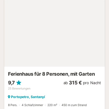
Holzofen für kältere Tage. In dem idyllischen, von Bäumen
beschatteten Außenbereich mit zahlreichen
Sitzgelegenheiten, einem 27 m² großen Pool, einer
überdachten Terrasse und einem Grill können Sie einen
entspannten Urlaub verbringen. Das Zentrum von
Portopetro mit seinen Supermärkten, Restaurants und
Cafés ist nur wenige Autominuten entfernt. Der kleine, aber
feine Sandstrand Cala d'en Borgit liegt 3 km entfernt und
ist in 7 Minuten mit dem Auto zu erreichen. Weitere schöne
Buchten befinden sich im Naturpark Mondragó, den Sie in
23 Minuten mit dem Auto erreichen. Ein Parkplatz ist auf
dem Grundstück vorhanden. Die 2. Etage dieser
Unterkunft sowie der Balkon sind für Gäste nicht
zugänglich, da sie nicht bewohnbar sind....
Ferienhaus für 8 Personen, mit Garten
9,7
315 €
ab
pro Nacht
25
Bewertungen
Portopetro, Santanyí
8 Pers.
4 Schlafzimmer
220 m²
450 m zum Strand