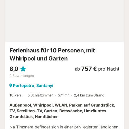
vervollständigen die Einrichtung des Hauses. Wenn Sie mit
Ihrem Baby reisen, können wir Ihnen ein Kinderbett und
einen Hochstuhl zur Verfügung stellen. S'Alqueria Blanca ist
ein kleiner Ort in der Gemeinde von Santanyi, dicht an der
Küste. Das Haus liegt ca. 3,3km vom Ort und nur 1,8km
von einer der schönsten Buchten Mallorcas, Cala
Mondragó, entfernt. Versäumen Sie es nicht sich auch den
Naturpark Mondragó anzusehen, spaz...
Ferienhaus für 10 Personen, mit
Whirlpool und Garten
8,0
757 €
ab
pro Nacht
2
Bewertungen
Portopetro, Santanyí
10 Pers.
5 Schlafzimmer
571 m²
2,4 km zum Strand
Außenpool, Whirlpool, WLAN, Parken auf Grundstück,
TV, Satelliten-TV, Garten, Bettwäsche, Umzäuntes
Grundstück, Handtücher
Na Timonera befindet sich in einer privilegierten ländlichen