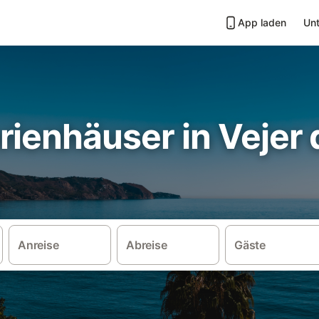
App laden
Unt
ienhäuser in Vejer 
Anreise
Abreise
Gäste