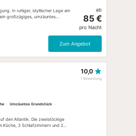
ab
ung. In ruhiger, idyllischer Lage am
85 €
– ein großzügiges, umzäuntes
richtete, komplett renovierte
pro Nacht
gut ausgestattete Küche, 3
 Einzelbett), ein Badezimmer sowie ein
er. Für kleine Gäste stehen
Zum Angebot
Im Garten finden Sie eine überdachte,
amilie. Das Zentrum von Vejer de la
n Sie nach ca. 7 km. Der nächste
sind inklusive. Parken ist auf dem
10,0
 steht dieser gegen Aufpreis je
 mit dem Gastgeber über die
1
Bewertung
he
Umzäuntes Grundstück
 auf den Atlantik. Die zweistöckige
en Küche, 3 Schlafzimmern und 2
n. Zur Ausstattung gehören