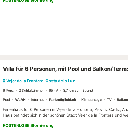
KOSTENLOSE Stornierung
außerdem Highspeed-WLAN (für Videoanrufe geeignet) mit einem ei
ein TV, ein tragbarer Ventilator sowie eine Waschmaschine (in der 
Hochstuhl sind ebenfalls vorhanden. Dieses Ferienhaus bietet eine
eingezäunten Pool, Garten, offener Terrasse, überdachter Terrasse,
Unterkunft befindet sich nur 300 m vom Strand entfernt und in der
und Supermärkten. Ein Parkplatz ist auf dem Grundstück vorhanden. 
von Veranstaltungen in dieser Unterkunft ist nicht erlaubt. Eine Klim
Villa für 6 Personen, mit Pool und Balkon/Terr
Vejer de la Frontera, Costa de la Luz
6 Pers.
2 Schlafzimmer
65 m²
8,7 km zum Strand
Pool
WLAN
Internet
Parkmöglichkeit
Klimaanlage
TV
Balkon
Ferienhaus für 6 Personen in Vejer de la Frontera, Provinz Cádiz, An
Haus befindet sich in der schönen Stadt Vejer de la Frontera und w
Küste von Cadiz entfernt. Darüber hinaus können Sie auch die sc
KOSTENLOSE Stornierung
besuchen. Das Haus ist auf einer Ebene. Es hat zwei Schlafzimmer,