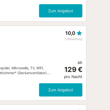
 Ein Esszimmer. Eine voll
nbereich mit Veranda und
Zum Angebot
Pool mit Liegestuhl und eingezäunt für
 Haus ist komplett eingezäunt....
10,0
1
Bewertung
ab
129 €
üler, Mikrowelle, TV, WiFi,
ettzimmer* (Deckenventilator).
pro Nacht
Blumenbeeten, Kunstrasen,
am mit den Eigentümern). Privates
Treppe Ein Ferienhaus mit nur einem
Zum Angebot
alerischen Landschaft der Costa de la
Frontera entfernt, haben wir dieses
jenseits der strahlend weißen Häuser
und Wiesen schlängelt, und von der