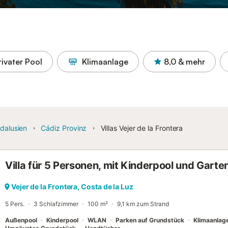
rivater Pool
Klimaanlage
8,0
& mehr
dalusien
Cádiz Provinz
Villas Vejer de la Frontera
Villa für 5 Personen, mit Kinderpool und Garte
Vejer de la Frontera, Costa de la Luz
5 Pers.
3 Schlafzimmer
100 m²
9,1 km zum Strand
Außenpool
Kinderpool
WLAN
Parken auf Grundstück
Klimaanlag