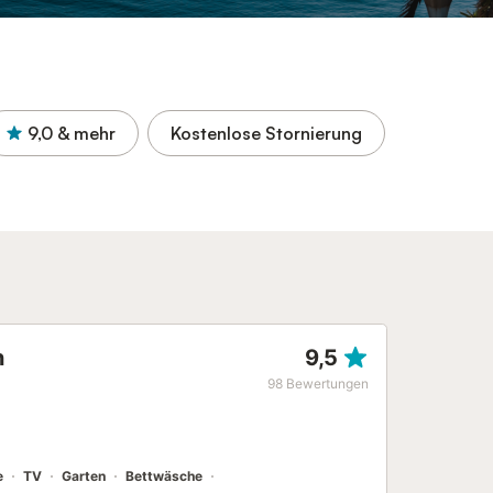
9,0
& mehr
Kostenlose Stornierung
n
9,5
98
Bewertungen
e
TV
Garten
Bettwäsche