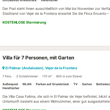
Umzäuntes Grundstück
Handtücher
Der Pool steht Ihnen ausschließlich von Mai bis November zur Verfüg
Stadtrand von Vejer de la Frontera erwartet Sie die Finca Encanto 
Anwesen für 5 Personen mit privatem Pool. Das geschmackvoll einge
KOSTENLOSE Stornierung
Ferienhaus bietet ein Wohn-Esszimmer mit Kamin, eine geräumige, 
Schlafzimmer (eins mit Doppelbett, eins mit 2 Einzelbetten, eins mit
separates WC. Zur Ausstattung gehören Ventilatoren und ein Fernseh
Kinderbett, Hochstuhl, Spielzeug und ein kleiner Spielplatz bereit. 
möblierte Terrasse mit Grill – ideal für gemütliche Abende mit der F
Frontera mit zahlreichen Geschäften, Restaurants und Bars erreiche
Strand ist nur 15 Autominuten entfernt. Bettwäsche und Handtücher 
Villa für 7 Personen, mit Garten
Grundstück möglich. Bei Bedarf an Strom zum Laden von Fahrzeugen
nach Aufenthaltsdauer zur Verfügung; bitte stimmen Sie dies vorab
Buchungsplattform ab....
El Palmar (Andalusien), Vejer de la Frontera
7 Pers.
3 Schlafzimmer
170 m²
800 m zum Strand
Außenpool
WLAN
Parken auf Grundstück
TV
Garten
Bettwäsc
Handtücher
Die Villa Casa Fatima, die sich in El Palmar de Vejer befindet, blickt
Unterkunft besteht aus einem Wohnzimmer, einer gut ausgestattet
Bädern sowie einem Gäste-WC und bietet somit Platz für 7 Persone