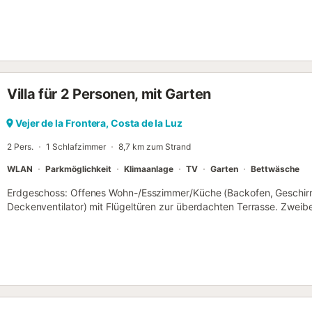
mit zwei Betten. Es hat auch ein komplettes Badezimmer mit Dusche.
ausgestattete separate Küche. Es hat auch einen gepflegten Auße
Gartenmöbeln. Ein Grillplatz mit einem überdachten Speisesaal. Ein 
mehr Sicherheit. Kunden können auf dem Grundstück parken und das
Villa für 2 Personen, mit Garten
Vejer de la Frontera, Costa de la Luz
2 Pers.
1 Schlafzimmer
8,7 km zum Strand
WLAN
Parkmöglichkeit
Klimaanlage
TV
Garten
Bettwäsche
Erdgeschoss: Offenes Wohn-/Esszimmer/Küche (Backofen, Geschirrsp
Deckenventilator) mit Flügeltüren zur überdachten Terrasse. Zweib
Duschraum. Waschmaschine. Außenbereich: Umzäunter Garten mit 
überdachten und offenen Terrassen. Barbecue. Parkplatz (gemeins
Tauchbecken (4m x 2m, einheitliche Tiefe von 0,9m) mit römischer 
Schlafzimmer und eigenem Pool ist selten, und hier, inmitten der m
Luz, nur 10 Autominuten von der malerischen Bergstadt Vejer de la 
absolute Juwel entdeckt. Abseits der gewundenen Straße, die sich 
und stimmungsvollen Plätze von Vejer de la Frontera durch Felder 