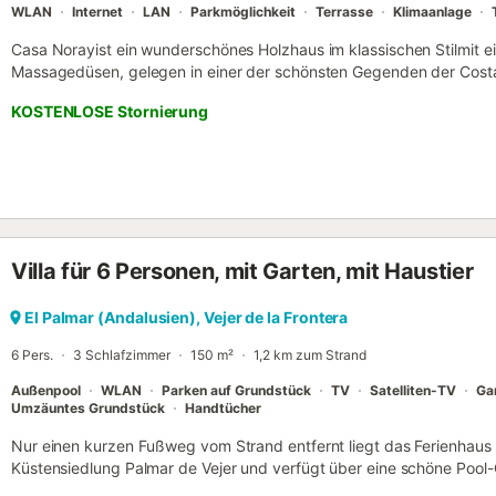
WLAN
Internet
LAN
Parkmöglichkeit
Terrasse
Klimaanlage
Casa Norayist ein wunderschönes Holzhaus im klassischen Stilmit e
Massagedüsen, gelegen in einer der schönsten Gegenden der Costa de
Frontera, nur 700 Meter vom Meer entfernt. Umgeben von Natur u
KOSTENLOSE Stornierung
Jahrbietet dieses Haus die perfekte Umgebung zum Entspannen, 
Lebensstils am Meer ‍♂️. Es verfügt über einen großen Garten, eine 
einen Außenbereich zum Entspannen und einen traumhaften Pool m
Gestaltung mit Holzdecken und -wänden, großen Fenstern und liebevo
natürliches Licht in alle Räume fällt🪟. Mit 150 m² Wohnfläche auf 
Südgrundstückist das Haus komplett ebenerdig gebaut und verfügt
ein helles Esszimmer, ein gemütliches Wohnzimmer mit Klimaanlage️ 
Villa für 6 Personen, mit Garten, mit Haustier
perfekt auch für längere Aufenthalte ️️. Ob für Familienurlaube, Sur
zum Abschalten am Meer – hier fühlt man sich sofort wie zu Hause .
Schritte entfernt und bietet 8 km feinen, goldenen Sand, sauberes,
El Palmar (Andalusien), Vejer de la Frontera
Bedingungen für Kinder ️. Die Sonnenuntergängezählen zu den schön
6 Pers.
3 Schlafzimmer
150 m²
1,2 km zum Strand
tägliches Highlight, das man nicht ver...
Außenpool
WLAN
Parken auf Grundstück
TV
Satelliten-TV
Ga
Umzäuntes Grundstück
Handtücher
Nur einen kurzen Fußweg vom Strand entfernt liegt das Ferienhaus "L
Küstensiedlung Palmar de Vejer und verfügt über eine schöne Pool
rustikale Finca-Atmosphäre und besteht aus einem offenen Wohn-