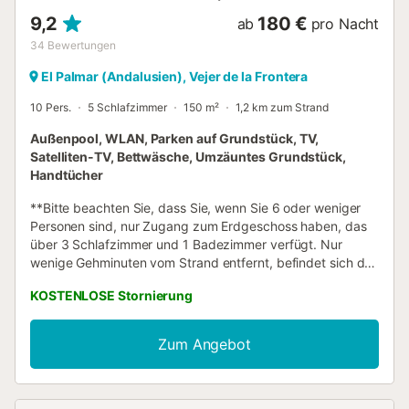
9,2
180 €
ab
pro Nacht
34
Bewertungen
El Palmar (Andalusien), Vejer de la Frontera
10 Pers.
5 Schlafzimmer
150 m²
1,2 km zum Strand
Außenpool, WLAN, Parken auf Grundstück, TV,
Satelliten-TV, Bettwäsche, Umzäuntes Grundstück,
Handtücher
**Bitte beachten Sie, dass Sie, wenn Sie 6 oder weniger
Personen sind, nur Zugang zum Erdgeschoss haben, das
über 3 Schlafzimmer und 1 Badezimmer verfügt. Nur
wenige Gehminuten vom Strand entfernt, befindet sich das
Ferienhaus Las Alas del Sol in der kleinen Ortschaft Palmar
KOSTENLOSE Stornierung
de Vejer und bietet eine wunderschöne Poolanlage. Auf 2
Etagen strahlt die Ferienunterkunft eine rustikale, ländliche
Atmosphäre aus und verfügt über ein offenes
Zum Angebot
Wohn-/Esszimmer mit einem schönen Steinkamin und einer
integrierten, gut ausgestatteten Küche, 4 Schlafzimmer
(eins davon mit einem Stockbett) sowie 2 Badezimmer.
Das Objekt bietet somit Platz für 8 Personen. Zur