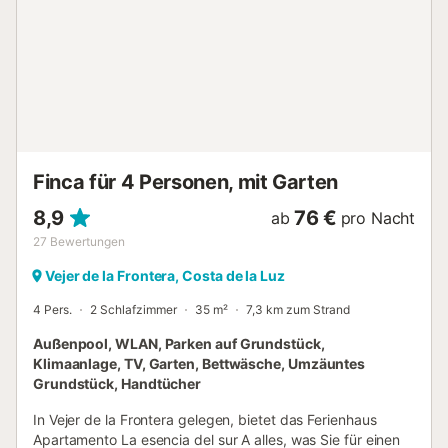
duschen Sie sich unter der Außendusche ab. Die
Unterkunft befindet sich 8 km von Vejer de la Frontera und
10 km von Conil de la Frontera entfernt. Der Strand El
Palmar ist nur 15 Minuten mit dem Auto entfernt. Auf dem
Grundstück sind 3 Parkplätze vorhanden. Das Mitbringen
von Haustieren und das Feiern von Veranstaltungen ist
nicht erlaubt. Diese Unterkunft hat Richtlinien, die den
Gästen bei der korrekten Mülltrennung helfen. Weitere
Informationen sind vor Ort erhältlich. Diese Unterkunft
Finca für 4 Personen, mit Garten
ver...
8,9
76 €
ab
pro Nacht
27
Bewertungen
Vejer de la Frontera, Costa de la Luz
4 Pers.
2 Schlafzimmer
35 m²
7,3 km zum Strand
Außenpool, WLAN, Parken auf Grundstück,
Klimaanlage, TV, Garten, Bettwäsche, Umzäuntes
Grundstück, Handtücher
In Vejer de la Frontera gelegen, bietet das Ferienhaus
Apartamento La esencia del sur A alles, was Sie für einen