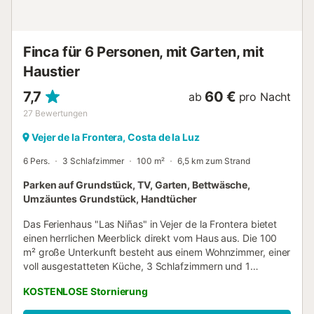
in Kraft sind, die die Nutzung des Pools und die
Bewässerung des Gartens beeinträchtigen oder den
Verbrauch von Leitu...
Finca für 6 Personen, mit Garten, mit
Haustier
7,7
60 €
ab
pro Nacht
27
Bewertungen
Vejer de la Frontera, Costa de la Luz
6 Pers.
3 Schlafzimmer
100 m²
6,5 km zum Strand
Parken auf Grundstück, TV, Garten, Bettwäsche,
Umzäuntes Grundstück, Handtücher
Das Ferienhaus "Las Niñas" in Vejer de la Frontera bietet
einen herrlichen Meerblick direkt vom Haus aus. Die 100
m² große Unterkunft besteht aus einem Wohnzimmer, einer
voll ausgestatteten Küche, 3 Schlafzimmern und 1
Badezimmer und bietet Platz für 6 Personen. Zu den
KOSTENLOSE Stornierung
Annehmlichkeiten vor Ort gehören ein TV, ein Ventilator
und eine Waschmaschine. Das Highlight des Ferienhauses