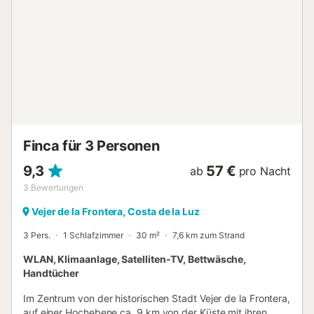
Unterkunft entfernt sind. Auf dem Grundstück sind 3
Parkplätze vorhanden. Familien mit Kindern sind
willkommen. 1 Haustier ist erlaubt. Das Feiern von
Veranstaltungen in dieser Unterkunft ist nicht erlaubt.
Klimaanlage und Heizung sind im Salon vorhanden, und in
allen Schlafzimmern gibt es Ventilatoren. Bitte beachten
Sie, dass zum Zeitpunkt Ihres Besuchs möglicherweise
behördliche Wasserverordnungen in Kraft sind, die die
Nutzung des Pools und die Bewässerung des Gartens
beeinträchtigen oder den Verbrauch ...
Finca für 3 Personen
9,3
57 €
ab
pro Nacht
3
Bewertungen
Vejer de la Frontera, Costa de la Luz
3 Pers.
1 Schlafzimmer
30 m²
7,6 km zum Strand
WLAN, Klimaanlage, Satelliten-TV, Bettwäsche,
Handtücher
Im Zentrum von der historischen Stadt Vejer de la Frontera,
auf einer Hochebene ca. 9 km von der Küste mit ihren