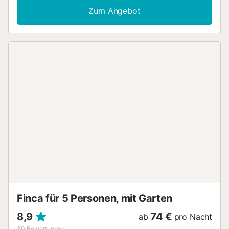
ist sein privater Außenbereich mit einem Garten, einer
Zum Angebot
möblierten offenen Terrasse und einem Grill. Die Unterkunft
befindet sich 15 Autominuten von den Stränden von Conil
und El Palmar entfernt. Ein Parkplatz ist auf dem
Grundstück vorhanden. Familien mit Kindern sind herzlich
willkommen. 1 Haustier ist erlaubt. WLAN und Klimaanlage
sind nicht verfügbar. Die Unterkunft verfügt über einen
stufenlosen Innenbereich. Feiern sind nicht erlaubt und die
Gäste müssen den Müll vor der Abreise rausbringen. Falls
diese 2 Regeln nicht eingehalten werden, wird ein Teil der
Kaution einbehalten....
Finca für 5 Personen, mit Garten
8,9
74 €
ab
pro Nacht
30
Bewertungen