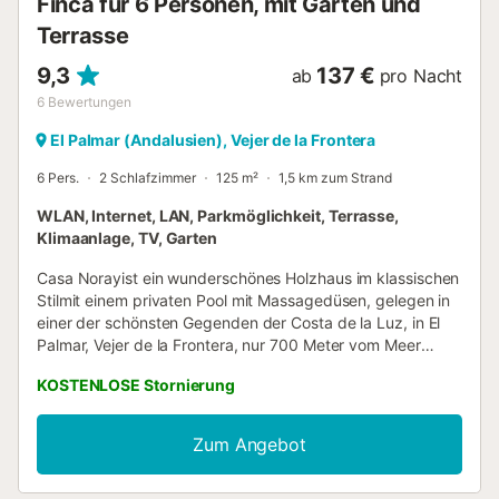
Finca für 6 Personen, mit Garten und
Terrasse
9,3
137 €
ab
pro Nacht
6
Bewertungen
El Palmar (Andalusien), Vejer de la Frontera
6 Pers.
2 Schlafzimmer
125 m²
1,5 km zum Strand
WLAN, Internet, LAN, Parkmöglichkeit, Terrasse,
Klimaanlage, TV, Garten
Casa Norayist ein wunderschönes Holzhaus im klassischen
Stilmit einem privaten Pool mit Massagedüsen, gelegen in
einer der schönsten Gegenden der Costa de la Luz, in El
Palmar, Vejer de la Frontera, nur 700 Meter vom Meer
entfernt. Umgeben von Natur und mit über 300
KOSTENLOSE Stornierung
Sonnentagen im Jahrbietet dieses Haus die perfekte
Umgebung zum Entspannen, Surfen und Genießen des
langsamen Lebensstils am Meer ‍♂️. Es verfügt über einen
Zum Angebot
großen Garten, eine private Grünfläche, mehrere
Terrassen, einen Außenbereich zum Entspannen und einen