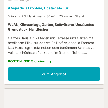
Vejer de la Frontera, Costa de la Luz
5 Pers.
2 Schlafzimmer
80 m²
7,5 km zum Strand
WLAN, Klimaanlage, Garten, Bettwäsche, Umzäuntes
Grundstück, Handtücher
Ganzes Haus auf 2 Etagen mit Terrasse und Garten mit
herrlichem Blick auf das weiße Dorf Vejer de la Frontera.
Das Haus liegt direkt neben dem berühmten Schloss von
Vejer am höchsten Punkt und im ältesten Teil des
historischen Zentrums. Die Unterkunft besteht aus einem
KOSTENLOSE Stornierung
Wohnzimmer mit Schlafsofa für zwei Personen, einer
Küche, zwei Schlafzimmern und zwei Bädern – ideal für
vier Gäste. Eine fünfte Person kann auf Anfrage
Zum Angebot
untergebracht werden. Zu den weiteren Annehmlichkeiten
zählen Highspeed-WLAN (für Videokonferenzen geeignet)
mit Arbeitsplatz fürs Homeoffice, Klimaanlage, mobile
Kühlgeräte, Ventilatoren, Waschmaschine und Trockner.
Ihnen steht ein privater Außenbereich mit Garten und
offener Terrasse zur Verfügung. Der Eingang zur
Unterkunft befindet sich direkt neben dem Burgtor, und im