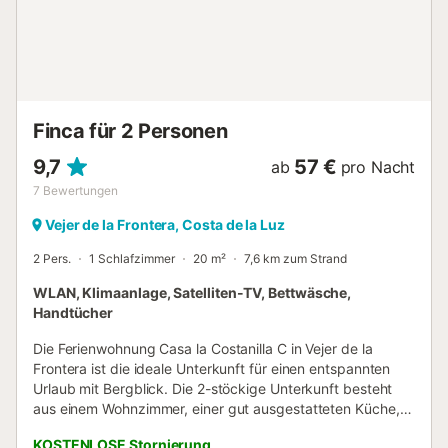
Finca für 2 Personen
9,7
57 €
ab
pro Nacht
7
Bewertungen
Vejer de la Frontera, Costa de la Luz
2 Pers.
1 Schlafzimmer
20 m²
7,6 km zum Strand
WLAN, Klimaanlage, Satelliten-TV, Bettwäsche,
Handtücher
Die Ferienwohnung Casa la Costanilla C in Vejer de la
Frontera ist die ideale Unterkunft für einen entspannten
Urlaub mit Bergblick. Die 2-stöckige Unterkunft besteht
aus einem Wohnzimmer, einer gut ausgestatteten Küche, 1
Schlafzimmer und 1 Badezimmer und bietet somit Platz für
KOSTENLOSE Stornierung