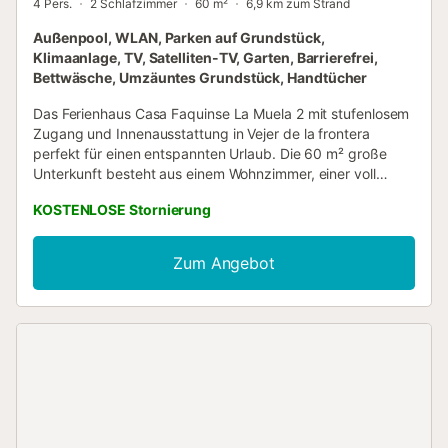
4 Pers.
2 Schlafzimmer
60 m²
6,9 km zum Strand
Außenpool, WLAN, Parken auf Grundstück,
Klimaanlage, TV, Satelliten-TV, Garten, Barrierefrei,
Bettwäsche, Umzäuntes Grundstück, Handtücher
Das Ferienhaus Casa Faquinse La Muela 2 mit stufenlosem
Zugang und Innenausstattung in Vejer de la frontera
perfekt für einen entspannten Urlaub. Die 60 m² große
Unterkunft besteht aus einem Wohnzimmer, einer voll
ausgestatteten Küche, 2 Schlafzimmern und 1
KOSTENLOSE Stornierung
Badezimmer und bietet somit Platz für 4 Personen. Zur
Ausstattung gehören außerdem Highspeed-WLAN (für
Videoanrufe geeignet) mit einem eigenen Arbeitsplatz für
Zum Angebot
Homeoffice, ein Smart TV mit Streaming-Diensten, eine
Klimaanlage, ein Ventilator, eine Waschmaschine sowie ein
Trockner. Ein Babybett und ein Hochstuhl sind ebenfalls
vorhanden. Willkommen in unserem Ferienhaus, das mit
einem privaten Außenbereich lockt. Nehmen Sie ein
erfrischendes Bad im Pool, sonnen Sie sich im üppigen
Garten, entspannen Sie sich auf der offenen Terrasse,
finden Sie Schatten auf der überdachten Terrasse,
genießen Sie gegrillte Köstlichkeiten auf dem Grill und