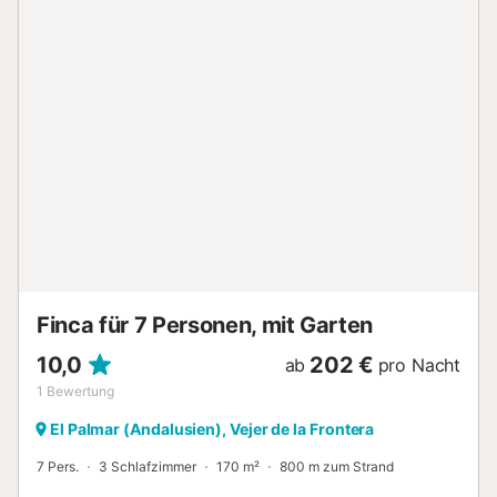
mit eingeschränkter Mobilität geeignet, auch nicht im
Erdgeschoss. Zahlreiche Restaurants befinden sich in
unmittel...
Finca für 7 Personen, mit Garten
10,0
202 €
ab
pro Nacht
1
Bewertung
El Palmar (Andalusien), Vejer de la Frontera
7 Pers.
3 Schlafzimmer
170 m²
800 m zum Strand