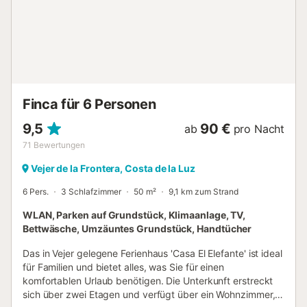
von Fahrzeugen steht dieser gegen Aufpreis je nach
Aufenthaltsdauer zur Verfügung; bitte stimmen Sie dies
vorab mit dem Gastgeber über die Buchungsplattform
ab....
Finca für 6 Personen
9,5
90 €
ab
pro Nacht
71
Bewertungen
Vejer de la Frontera, Costa de la Luz
6 Pers.
3 Schlafzimmer
50 m²
9,1 km zum Strand
WLAN, Parken auf Grundstück, Klimaanlage, TV,
Bettwäsche, Umzäuntes Grundstück, Handtücher
Das in Vejer gelegene Ferienhaus 'Casa El Elefante' ist ideal
für Familien und bietet alles, was Sie für einen
komfortablen Urlaub benötigen. Die Unterkunft erstreckt
sich über zwei Etagen und verfügt über ein Wohnzimmer,