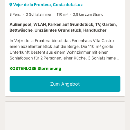
Vejer de la Frontera, Costa de la Luz
8 Pers.
3 Schlafzimmer
110 m²
3,8 km zum Strand
Außenpool, WLAN, Parken auf Grundstück, TV, Garten,
Bettwäsche, Umzäuntes Grundstück, Handtücher
In Vejer de la Frontera bietet das Ferienhaus Villa Castro
einen exzellenten Blick auf die Berge. Die 110 m² große
Unterkunft besteht aus einem Wohnzimmer mit einer
Schlafcouch für 2 Personen, einer Küche, 3 Schlafzimmern
und 1 Badezimmer sowie einem Gäste-WC und bietet
KOSTENLOSE Stornierung
somit Platz für 8 Personen. Zur Ausstattung gehört
außerdem ein Ventilator. Diese Unterkunft bietet nicht: Wi-
Fi und Klimaanlage. Dieses Ferienhaus verfügt über einen
Zum Angebot
privaten Außenbereich mit Pool, Garten, offener Terrasse,
überdachter Terrasse, Grill und Außendusche. Das
Ferienhaus befindet sich in einer ruhigen Gegend mit Blick
auf Vejer de la Frontera. Barbate und Vejer de la Frontera
sind nur 4,5 km von der Unterkunft entfernt und bieten alle
wichtigen Dienstleistungen, einschließlich Supermärkte.
Der Strand von Barbate ist 5 km entfernt, während Zahara
de los Atunes und Caños de Meca beide 15 km von der