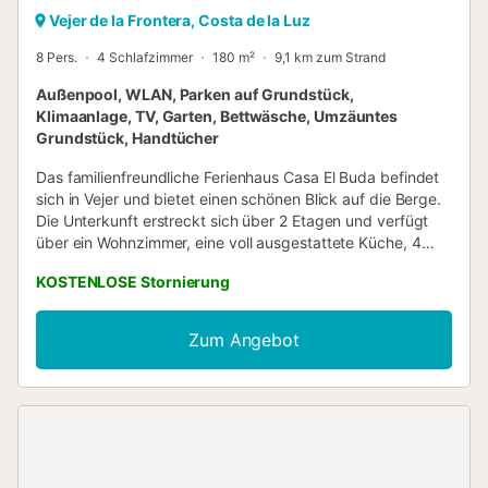
Vejer de la Frontera, Costa de la Luz
8 Pers.
4 Schlafzimmer
180 m²
9,1 km zum Strand
Außenpool, WLAN, Parken auf Grundstück,
Klimaanlage, TV, Garten, Bettwäsche, Umzäuntes
Grundstück, Handtücher
Das familienfreundliche Ferienhaus Casa El Buda befindet
sich in Vejer und bietet einen schönen Blick auf die Berge.
Die Unterkunft erstreckt sich über 2 Etagen und verfügt
über ein Wohnzimmer, eine voll ausgestattete Küche, 4
Schlafzimmer und 3 Bäder und bietet Platz für 8 Personen.
KOSTENLOSE Stornierung
Zu den weiteren Annehmlichkeiten gehören Highspeed-
WLAN (geeignet für Videokonferenzen) mit einem eigenen
Arbeitsplatz, Smart-TV mit Streaming-Diensten,
Zum Angebot
Klimaanlage, Waschmaschine und Trockner. Für die Kleinen
stehen Kinderbett und Hochstuhl zur Verfügung. Der
private Außenbereich bietet einen beheizten Pool, Garten,
offene und überdachte Terrasse, Grill und Außendusche.
Diese Unterkunft ist ausschließlich für Familien bestimmt.
Es stehen 2 Parkplätze auf dem Grundstück sowie
kostenlose Parkmöglichkeiten an der Straße zur