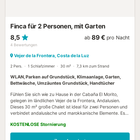
Finca für 2 Personen, mit Garten
8,5
89 €
ab
pro Nacht
4
Bewertungen
Vejer de la Frontera, Costa de la Luz
2 Pers.
1 Schlafzimmer
30 m²
7,3 km zum Strand
WLAN, Parken auf Grundstück, Klimaanlage, Garten,
Bettwäsche, Umzäuntes Grundstück, Handtücher
Fühlen Sie sich wie zu Hause in der Cabaña El Morito,
gelegen im ländlichen Vejer de la Frontera, Andalusien.
Dieses 30 m² große Chalet ist ideal für zwei Personen und
verbindet andalusische und marokkanische Elemente. Es
verfügt über ein Schlafzimmer und ein Badezimmer. Die
KOSTENLOSE Stornierung
Küche ist gut ausgestattet und bietet eine Kaffeemaschine
mit Tassen. Zu den Annehmlichkeiten zählen WLAN, das
für Videotelefonie geeignet ist, Klimaanlage in allen