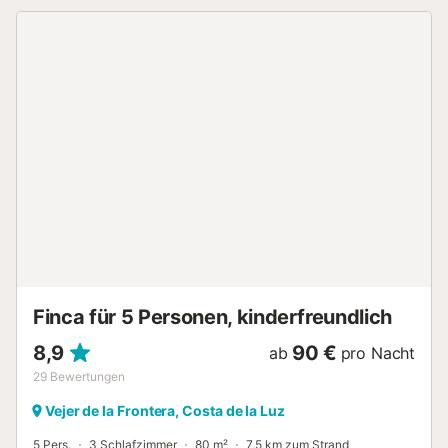
traumhaften Pool mit Wasserdüsen. Die warme Gestaltung
mit Holzdecken und -wänden, großen Fenstern und
liebevollen Details sorgt dafür, dass viel natürliches Licht in
alle Räume fällt🪟. Mit 150 m² Wohnfläche auf einem
1.000 m² großen Südgrundstückist das Haus komplett
ebenerdig gebaut und verfügt über 2 Schlafzimmer, 1
Badezimmer, ein helles Esszimmer, ein gemütliches
Wohnzimmer mit Klimaanlage️ und eine voll ausgestattete
Küche, perfekt auch für längere Aufenthalte ️️. Ob für
Familienurlaube, Surfurlaube, Firmen-Retreatsoder einfach
zum Abschalten am Meer – hier fühlt man sich sofort wie
zu Hause . Der Playa del Palmarist nur wenige Schritte
entfernt und bietet 8 km feinen, goldenen Sand, sauberes,
flaches Wasser und ideale Bedingungen für Kinder ️. Die
Sonnenuntergängezählen zu den schönsten an der Costa
de la Luz – ein tägliches Highlight, das man nicht ver...
Finca für 5 Personen, kinderfreundlich
8,9
90 €
ab
pro Nacht
29
Bewertungen
Vejer de la Frontera, Costa de la Luz
5 Pers.
3 Schlafzimmer
80 m²
7,5 km zum Strand