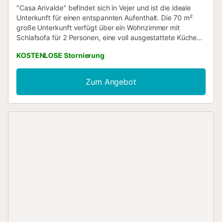
"Casa Arivalde" befindet sich in Vejer und ist die ideale
Unterkunft für einen entspannten Aufenthalt. Die 70 m²
große Unterkunft verfügt über ein Wohnzimmer mit
Schlafsofa für 2 Personen, eine voll ausgestattete Küche
mit Geschirrspüler, 2 Schlafzimmer und 1 Badezimmer und
KOSTENLOSE Stornierung
bietet Platz für bis zu 6 Personen. Zu den weiteren
Annehmlichkeiten gehören Highspeed-WLAN, das für
Videokonferenzen geeignet ist, Heizung, Klimaanlage im
Zum Angebot
Wohnzimmer, Ventilator, Waschmaschine und Fernseher. Im
privaten Außenbereich stehen Ihnen ein Pool, ein Garten,
eine offene Terrasse, eine überdachte Terrasse, ein Grill
und eine Außendusche zur Verfügung. Parkplätze sind auf
dem Grundstück sowie kostenfrei an der Straße
vorhanden. Haustiere und Jugendgruppen sind nicht
erlaubt....