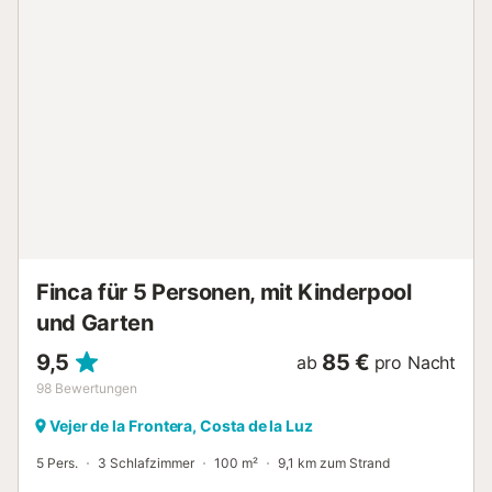
Verfügung. Rauchen ist in der Unterkunft nicht gestattet.
Der Zugang ist stufenlos und somit barrierefrei. Fahrräder
werden Ihnen bereitgestellt. Die Miete beinhaltet strom-
und wassersparende Einrichtungen. Es ist maximal ein
Haustier ohne Aufpreis erlaubt; wenn Sie ein zweites
Haustier mitbringen möchten, fragen Sie bitte vorher an,
da dies gegen eine zusätzliche Gebühr möglich ist....
Finca für 5 Personen, mit Kinderpool
und Garten
9,5
85 €
ab
pro Nacht
98
Bewertungen
Vejer de la Frontera, Costa de la Luz
5 Pers.
3 Schlafzimmer
100 m²
9,1 km zum Strand