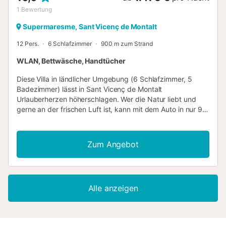
1
Bewertung
Supermaresme, Sant Vicenç de Montalt
12 Pers.
6 Schlafzimmer
900 m zum Strand
WLAN, Bettwäsche, Handtücher
Diese Villa in ländlicher Umgebung (6 Schlafzimmer, 5
Badezimmer) lässt in Sant Vicenç de Montalt
Urlauberherzen höherschlagen. Wer die Natur liebt und
gerne an der frischen Luft ist, kann mit dem Auto in nur 9
Minuten hierher fahren: Strand Platja de Caldetes.
Ebenfalls nur 11 Autominuten entfernt befindet sich
Folgendes: Strand der Drei Affen. Setz dich hinters Steuer
Zum Angebot
und unternimm ganz entspannt Ausflüge zu nahe
gelegenen Sehenswürdigkeiten wie Thermalbäder von
Caldes d'Estrac (6 Autominuten) oder Les Barques Beach
(7 Autominuten). Während deines Aufenthalts kannst du
Alle anzeigen
den gleichen Komfort wie zu Hause oder sogar noch mehr
genießen, so gibt es zum Beispiel kostenloses WLAN und
Heizung sowie einen Trockner und ein Bügelbrett. Freu
dich außerdem über Handtücher, einen