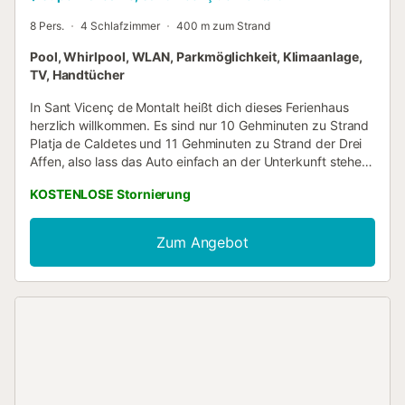
8 Pers.
4 Schlafzimmer
400 m zum Strand
Pool, Whirlpool, WLAN, Parkmöglichkeit, Klimaanlage,
TV, Handtücher
In Sant Vicenç de Montalt heißt dich dieses Ferienhaus
herzlich willkommen. Es sind nur 10 Gehminuten zu Strand
Platja de Caldetes und 11 Gehminuten zu Strand der Drei
Affen, also lass das Auto einfach an der Unterkunft stehen,
die praktische Parkplätze auf dem Gelände bietet. Wenn
KOSTENLOSE Stornierung
du deinen Horizont erweitern und weitere Gegenden mit
der Bahn erkunden möchtest, ist Bahnhof Caldes d'Estrac,
10 Gehminuten entfernt, die beste Wahl. In diesem
Zum Angebot
Feriendomizil erwarten dich 4 Schlafzimmer, 2.5
Badezimmer, ein Grill und Klimaanlage. Dank der
Ausstattung mit WLAN-Internetzugang und Fernseher ist
für gute Unterhaltung gesorgt. Zur Ausstattung des
Badezimmers gehören ein Haartrockner, ein Bidet und
Handtücher. In der Küche gibt es einen Ofen, eine
Herdplatte und einen Geschirrspüler sowie eine Mikrowelle.
Und da vor Ort eine Wäscherei verfügbar ist, musst du
nicht so viel Kleidung einpacken und kannst mit leichterem