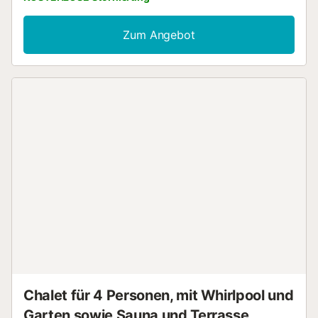
dritten Etage befinden sich 3 Zimmer. 1 Doppelzimmer mit
Wohnzimmer und 2 Einzelzimmer. Parken mit zwei großen
Zum Angebot
Autositzen. Großer Garten, ideal für Barbecues und
Swimmingpool mit spektakulärem Blick auf das Meer und
die Maresme. Es ist ein ideales Zuhause für Familien, da es
alles Notwendige für Kinder und Erwachsene bietet....
Chalet für 4 Personen, mit Whirlpool und
Garten sowie Sauna und Terrasse