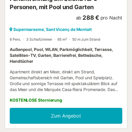
Personen, mit Pool und Garten
288 €
ab
pro Nacht
Supermaresme, Sant Vicenç de Montalt
6 Pers.
3 Schlafzimmer
65 m²
50 m zum Strand
Außenpool, Pool, WLAN, Parkmöglichkeit, Terrasse,
Satelliten-TV, Garten, Barrierefrei, Bettwäsche,
Handtücher
Apartment direkt am Meer, direkt am Strand,
Gemeinschaftsbereich mit Garten, Pool und Spielplatz.
Große und sonnige Terrasse mit spektakulärem Blick auf
das Meer und die Marqués Casa Riera Promenade. Das
Anwesen verfügt über einen Portier / Überwachung und
KOSTENLOSE Stornierung
überdachte Parkplätze im Freien. Kurz gesagt, ein
komplett externes Anwesen, um den spektakulären Blick
auf die Strände der Costa Barcelona Maresme zu
Zum Angebot
genießen. Kostenloses WIFI...