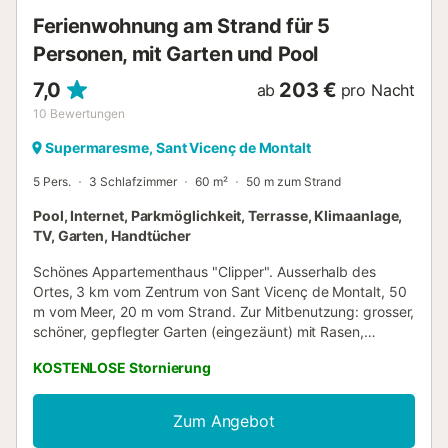
geräumiges Zimmer mit Doppelbett, ein Sofa und ein
Ferienwohnung am Strand für 5
Höflich...
Personen, mit Garten und Pool
7,0
203 €
ab
pro Nacht
10
Bewertungen
Supermaresme, Sant Vicenç de Montalt
5 Pers.
3 Schlafzimmer
60 m²
50 m zum Strand
Pool, Internet, Parkmöglichkeit, Terrasse, Klimaanlage,
TV, Garten, Handtücher
Schönes Appartementhaus "Clipper". Ausserhalb des
Ortes, 3 km vom Zentrum von Sant Vicenç de Montalt, 50
m vom Meer, 20 m vom Strand. Zur Mitbenutzung: grosser,
schöner, gepflegter Garten (eingezäunt) mit Rasen,
Schwimmbad (6 x 4 m, 150 - 200 cm tief, saisonale
KOSTENLOSE Stornierung
Verfügbarkeit: 01.Jun. - 30.Sep.). Aussendusche,
Kinderspielplatz. Im Hause: Fahrstuhl. Treppenweg (5
Stufen) bis zum Haus. Parkplatz (überdacht). Supermarkt
Zum Angebot
200 m, Restaurant 100 m, Bushaltestelle "Pg. Marítim" 100