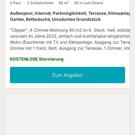
5 Pers.
3 Schlafzimmer
60 m²
50 m zum Strand
Außenpool, Internet, Parkmöglichkeit, Terrasse, Klimaanlage,
Garten, Bettwäsche, Umzäuntes Grundstück
"Clipper", 4-Zimmer-Wohnung 60 m2 im 6. Stock. Hell, vollständ
renoviert im Jahre 2023, einfach und komfortabel eingerichtet:
Wohn-/Esszimmer mit TV und Klimaanlage. Ausgang zur Terrasse
Zimmer mit 1 franz. Bett. Ausgang zur Terrasse. 1 Zimmer, ohne
mit 1 Bett (80 cm, Länge 182 cm). 1 Zimmer mit 2 Betten. Küche
KOSTENLOSE Stornierung
Kochplatten, Backofen, Mikrowelle, Tiefkühler). Dusche/WC. Hei
Terrasse 6 m2. Terrassenmöbel. Panoramasicht auf das Meer. Z
Verfügung: Waschmaschine, Bügeleisen, Babybett bis 2 Jahre (e
Zum Angebot
Internet (WLAN, gratis). Parkplatz Nr. 61 (überdacht). Geeignet 
Familien. HUTB01189719 // Reg. Nr.:
ESFCTU0000080960005740940000000000000000HUTB0118