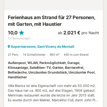
für Hummer. Und damit du nicht so viel Kleidung
einpacken musst, stehen dir vor Ort außerdem eine
Waschmaschine und ein Wäschetrockner zur...
Ferienhaus am Strand für 27 Personen,
mit Garten, mit Haustier
10,0
2.021 €
ab
pro Nacht
43
Bewertungen
Supermaresme, Sant Vicenç de Montalt
27 Pers.
14 Schlafzimmer
900 m²
450 m zum Strand
Außenpool, WLAN, Parkmöglichkeit, Garage,
Klimaanlage, Satelliten-TV, Garten, Barrierefrei,
Bettwäsche, Umzäuntes Grundstück, Umzäunter Pool,
Handtücher
Villa Blanca ist eine Eigenschaft von mehr als 50 000 m2.
Das Haus hat ca. 900 m2, auf drei Etagen, 1909 gebaut.
Mehrmals restauriert wurde die letzte im Jahr 2015 statt.
Es wurde durch den Makler, Marcelino Coll, dann John Pich
i Pon, Bürgermeister von Barcelona und Präsident der