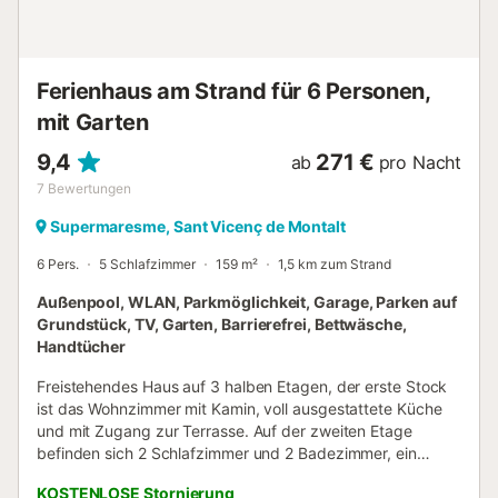
Wäschetrockner gibt. Zu den weiteren Annehmlichkeiten
vor Ort gehören Bettwäsche, ein Bügeleisen/Bügelbrett,
Heizung und ein Esstisch....
Ferienhaus am Strand für 6 Personen,
mit Garten
9,4
271 €
ab
pro Nacht
7
Bewertungen
Supermaresme, Sant Vicenç de Montalt
6 Pers.
5 Schlafzimmer
159 m²
1,5 km zum Strand
Außenpool, WLAN, Parkmöglichkeit, Garage, Parken auf
Grundstück, TV, Garten, Barrierefrei, Bettwäsche,
Handtücher
Freistehendes Haus auf 3 halben Etagen, der erste Stock
ist das Wohnzimmer mit Kamin, voll ausgestattete Küche
und mit Zugang zur Terrasse. Auf der zweiten Etage
befinden sich 2 Schlafzimmer und 2 Badezimmer, ein
Doppelzimmer und ein weiterer Zimmertyp. Eines der
KOSTENLOSE Stornierung
Badezimmer mit der Waschmaschine inklusive. Auf der