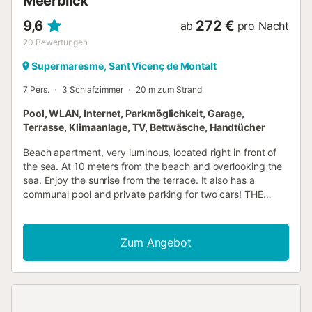
Meerblick
9,6
272 €
ab
pro Nacht
20
Bewertungen
Supermaresme, Sant Vicenç de Montalt
7 Pers.
3 Schlafzimmer
20 m zum Strand
Pool, WLAN, Internet, Parkmöglichkeit, Garage,
Terrasse, Klimaanlage, TV, Bettwäsche, Handtücher
Beach apartment, very luminous, located right in front of
the sea. At 10 meters from the beach and overlooking the
sea. Enjoy the sunrise from the terrace. It also has a
communal pool and private parking for two cars! THE
SPACE This bright and cozy apartment is located right in
front of the beach (10 meters from the sand!), with a
capacity for 7 people. Ideal for beach lovers. The
Zum Angebot
apartment has three bedrooms: - Bedroom with double
bed - Bedroom with double bed - Bedroom with double
bed + 2 single beds and private bathroom. They all have
ceiling fans. There are a total of 3 bathrooms in the
apartment, one with a bathtub and one with a shower. The