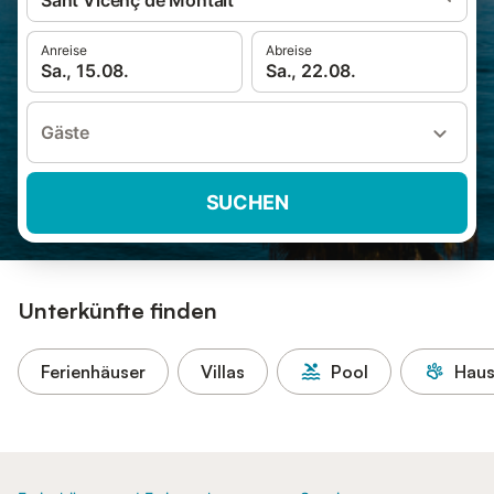
Sant Vicenç de Montalt
Anreise
Abreise
Sa., 15.08.
Sa., 22.08.
Gäste
SUCHEN
Unterkünfte finden
Ferienhäuser
Villas
Pool
Haus