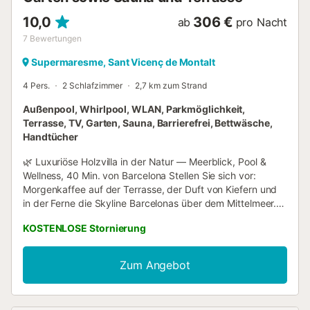
10,0
306 €
ab
pro Nacht
7
Bewertungen
Supermaresme, Sant Vicenç de Montalt
4 Pers.
2 Schlafzimmer
2,7 km zum Strand
Außenpool, Whirlpool, WLAN, Parkmöglichkeit,
Terrasse, TV, Garten, Sauna, Barrierefrei, Bettwäsche,
Handtücher
🌿 Luxuriöse Holzvilla in der Natur — Meerblick, Pool &
Wellness, 40 Min. von Barcelona Stellen Sie sich vor:
Morgenkaffee auf der Terrasse, der Duft von Kiefern und
in der Ferne die Skyline Barcelonas über dem Mittelmeer.
Willkommen in unserer charmanten Holzvilla — ein privates
KOSTENLOSE Stornierung
Paradies an der Maresme-Küste, eingebettet zwischen
den Bäumen in einem geschützten Naturpark. Die Villa
Diese geräumige Luxus-Holzvilla (±120 m²) bietet alles für
Zum Angebot
einen komfortablen und verwöhnenden Aufenthalt: 2
Schlafzimmer — eines mit Doppelbett, eines flexibel als
Zweibettzimmer oder Homeoffice mit Meerblick einrichtbar