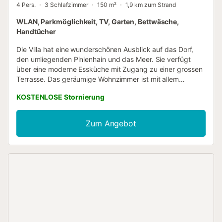
4 Pers.
3 Schlafzimmer
150 m²
1,9 km zum Strand
WLAN, Parkmöglichkeit, TV, Garten, Bettwäsche,
Handtücher
Die Villa hat eine wunderschönen Ausblick auf das Dorf,
den umliegenden Pinienhain und das Meer. Sie verfügt
über eine moderne Essküche mit Zugang zu einer grossen
Terrasse. Das geräumige Wohnzimmer ist mit allem
Komfort ausgestattet (Kamin, Plasma LCD TV) und hat
KOSTENLOSE Stornierung
direkten Zugang zum Garten sowie einen weiteren
Ausgang zu einer grossen Sonnenterrasse. Im
Erdgeschoss befindet sich ebenfalls ein Bad. Im ersten
Zum Angebot
Stock befindet sich eine Suite (grosses Doppelbett und
Badezimmer), ein Zweibettzimmer, im zweiten Stock ein
Einzelzimmer, ein Wäscheraum sowie eine
Aussichtstterrasse. Der Loungebereich neben dem (sowie
der) Garten (mit üppiger mediterraner Vegetation lädt
(laden) zum Entspannen und Verweilen ein....