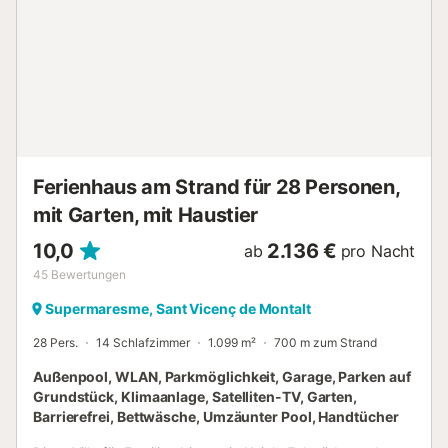
Gepäck reisen. Zu den weiteren Annehmlichkeiten vor Ort
gehören ein Bügeleisen/Bügelbrett und Heizung....
Ferienhaus am Strand für 28 Personen,
mit Garten, mit Haustier
10,0
2.136 €
ab
pro Nacht
45
Bewertungen
Supermaresme, Sant Vicenç de Montalt
28 Pers.
14 Schlafzimmer
1.099 m²
700 m zum Strand
Außenpool, WLAN, Parkmöglichkeit, Garage, Parken auf
Grundstück, Klimaanlage, Satelliten-TV, Garten,
Barrierefrei, Bettwäsche, Umzäunter Pool, Handtücher