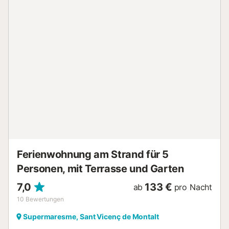
kitchen is spacious, with enough space for cooking, and is
fully equipped with everything you may need during your
stay. The dining room is distributed in two spaces: a TV
area with two sofas, perfect for relaxing after a sunny day
at the beach, and a gallery with natural light, ideal for a
mid-afternoon reading! The gallery also communicates
with one of the double bedrooms. The apartment
overlooks the sea and also has a small terrace just above
the beach. Ideal to enjoy a glass of wine, watch the
sunrise, or breathe the sea breeze on a calm day... The
living room has air conditioning. The rooms do not have AC
equipment, but they all have a ceiling fan installed, and
they are north-oriented, which means that the sun does
not hit them d...
Ferienwohnung am Strand für 5
Personen, mit Terrasse und Garten
7,0
133 €
ab
pro Nacht
10
Bewertungen
Supermaresme, Sant Vicenç de Montalt