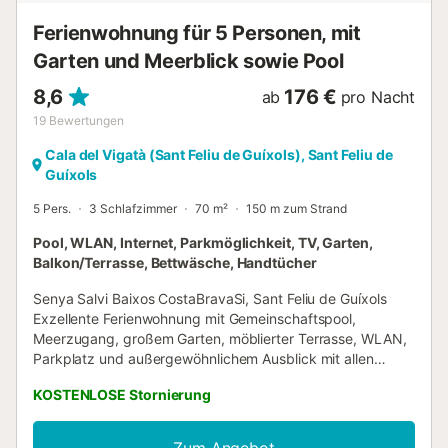
Ferienwohnung für 5 Personen, mit
Garten und Meerblick sowie Pool
8,6
176 €
ab
pro Nacht
19
Bewertungen
Cala del Vigatà (Sant Feliu de Guíxols), Sant Feliu de
Guíxols
5 Pers.
3 Schlafzimmer
70 m²
150 m zum Strand
Pool, WLAN, Internet, Parkmöglichkeit, TV, Garten,
Balkon/Terrasse, Bettwäsche, Handtücher
Senya Salvi Baixos CostaBravaSi, Sant Feliu de Guíxols
Exzellente Ferienwohnung mit Gemeinschaftspool,
Meerzugang, großem Garten, möblierter Terrasse, WLAN,
Parkplatz und außergewöhnlichem Ausblick mit allen
Annehmlichkeiten für einen unvergesslichen Urlaub an der
KOSTENLOSE Stornierung
Costa Brava. Die Unterkunft befindet sich in idyllischer
Lage mit einfachem Zugang zu den wichtigsten Buchten
und Stränden der Umgebung. Im Inneren gibt es ein