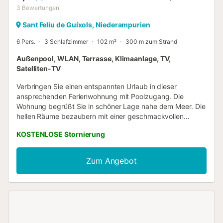
3
Bewertungen
Sant Feliu de Guíxols, Niederampurien
6 Pers.
3 Schlafzimmer
102 m²
300 m zum Strand
Außenpool, WLAN, Terrasse, Klimaanlage, TV,
Satelliten-TV
Verbringen Sie einen entspannten Urlaub in dieser
ansprechenden Ferienwohnung mit Poolzugang. Die
Wohnung begrüßt Sie in schöner Lage nahe dem Meer. Die
hellen Räume bezaubern mit einer geschmackvollen
Einrichtung in dezenten Farben und erscheinen besonders
KOSTENLOSE Stornierung
wohnlich. Machen Sie es sich hier zusammen gemütlich,
planen Sie Ihre Aktivitäten für die kommenden Tage beim
gemeinsamen Entspannen in stilvollem Rahmen. Schon
Zum Angebot
beim Aufwachen genießen Sie hier einen wunderschönen
Blick ins Grüne. Während des Urlaubs können Sie auf der
Terrasse die Sonne und die Nähe zum Meer genießen, das
Sie von hier auch sehen, und sich regelmäßig im von
Palmen und Pinien gesäumten Pool erfrischen. Auch ein
lauer Sommerabend wird hier zum Genuss, vielleicht mit