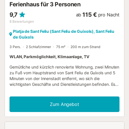
Ferienhaus für 3 Personen
9,7
115 €
ab
pro Nacht
8
Bewertungen
Platja de Sant Feliu (Sant Feliu de Guíxols), Sant Feliu
de Guíxols
3 Pers.
2 Schlafzimmer
75 m²
200 m zum Strand
WLAN, Parkmöglichkeit, Klimaanlage, TV
Gemütliche und kürzlich renovierte Wohnung, zwei Minuten
zu Fuß vom Hauptstrand von Sant Feliu de Guíxols und 5
Minuten von der Innenstadt entfernt, wo sich die
wichtigsten Geschäfte und Dienstleistungen befinden. Es
besteht aus einem Doppelzimmer mit Kleiderschrank,
einem Badezimmer, einer voll ausgestatteten Küche und
einem freundlichen Wohnzimmer, in dem Sie sich wie zu
Zum Angebot
Hause fühlen werden. Es hat einen Parkplatz. Finca mit
wenigen Nachbarn, ruhig und mit Lift....