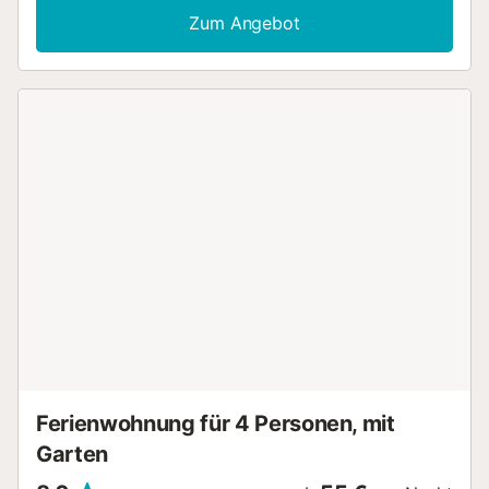
um mehr über diese Unterkunft zu erfahren. Informationen
Zum Angebot
zu den Schlafmöglichkeiten finden Sie in den Angaben zu
den Schlafplätzen. Bitte beachten Sie auch die
Hausregeln, um alle wichtigen Hinweise zu erhalten....
Ferienwohnung für 4 Personen, mit
Garten