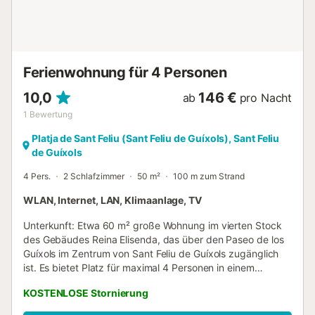
ein Parkplatz für ein kleines Auto. Sant Feliu de Guixols
befindet sich im Herzen der Costa Brava, das Ziel vieler
Familien, die sowohl das fantastische medite...
Ferienwohnung für 4 Personen
10,0
146 €
ab
pro Nacht
1
Bewertung
Platja de Sant Feliu (Sant Feliu de Guíxols), Sant Feliu
de Guíxols
4 Pers.
2 Schlafzimmer
50 m²
100 m zum Strand
WLAN, Internet, LAN, Klimaanlage, TV
Unterkunft: Etwa 60 m² große Wohnung im vierten Stock
des Gebäudes Reina Elisenda, das über den Paseo de los
Guíxols im Zentrum von Sant Feliu de Guíxols zugänglich
ist. Es bietet Platz für maximal 4 Personen in einem
Festbett. Es gibt 1 Schlafzimmer mit einem Doppelbett und
KOSTENLOSE Stornierung
1 Schlafzimmer mit 2 Einzelbetten, ein komplettes
Badezimmer und ein Wohn-Esszimmer. Ausstattung: