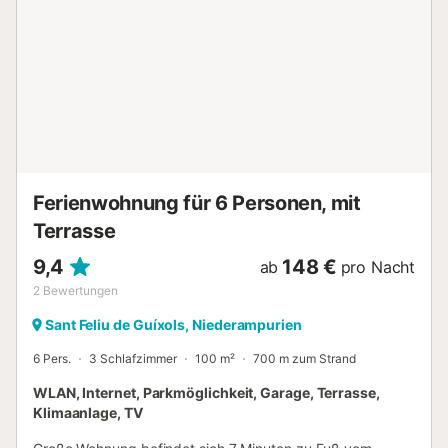
inbegriffen. Die Gegend bietet unzählige Möglichkeiten für
touristische Aktivitäten am Meer und in den Bergen mit
einem außergewöhnlichen Angebot an
Abenteuersportarten, Natur, Einkaufsmöglichkeiten,
Einkaufszentren und einem unzähligen Angebot der
besten Gastronomie der Region, mit einer Vielfalt an
Restaurants mit Michelin-Sternen sowie lokaler und
internationaler Küche. Die Kurtaxe gemäß den lokalen
Gesetzen wird bei der Ankunft erhoben. Leider können wir
...
Ferienwohnung für 6 Personen, mit
Terrasse
9,4
148 €
ab
pro Nacht
2
Bewertungen
Sant Feliu de Guíxols, Niederampurien
6 Pers.
3 Schlafzimmer
100 m²
700 m zum Strand
WLAN, Internet, Parkmöglichkeit, Garage, Terrasse,
Klimaanlage, TV