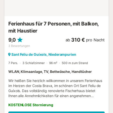
Ferienhaus für 7 Personen, mit Balkon,
mit Haustier
9,0
310 €
ab
pro Nacht
3
Bewertungen
Sant Feliu de Guíxols, Niederampurien
7 Pers.
3 Schlafzimmer
96 m²
500 m zum Strand
WLAN, Klimaanlage, TV, Bettwäsche, Handtücher
Wir heißen Sie herzlich willkommen in unserem Ferienhaus
im Herzen der Costa Brava, im schönen Ort Sant Feliu de
Guíxols. Das vollständig renovierte Fischerhaus bietet
Ihnen alle Annehmlichkeiten für einen angenehmen
Aufenthalt. Der Strand und das Stadtzentrum sind nur 3
KOSTENLOSE Stornierung
Gehminuten entfernt. Entdecken Sie die aufgeführten
Ausstattungsmerkmale und sehen Sie sich die Fotos an,