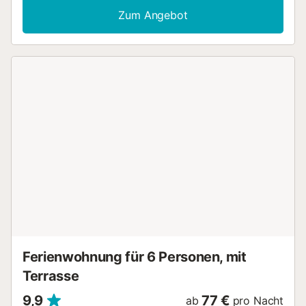
Gasherd mit Elektrobackofen, Mikrowelle und Kühlschrank.
Zum Angebot
Klimaanlage im Wohnzimmer und WIFI Umgebung: Die
Wohnung befindet sich im Zentrum von Sant Feliu de
Guíxols, am Paseo, 1 Minute vom Strand und 5 Minuten
vom Markt und allen Geschäften entfernt.
Einschränkungen: Haushaltskleidung ist nicht im Preis
inbegriffen. Tiere sind nicht erlaubt. Jugendgruppen
werden nicht akzeptiert Von einem Fachmann verwaltete
Immobilie. Sofern nicht anders angegeben, sind
Leistungen wie Reinigung, Bettwäsche, Handtücher etc.
nicht im Preis für diese Unterkunft enthalten. Wenn
Haustiere erlaubt sind (Informationen in der Anzeige),
können Zuschläge anfallen. Nur die Ausstattungen, die in
dieser Anzeige speziell erwähnt werden, sind vorhanden.
Eine nicht angegebene Ausstattung wird nicht als
vorhanden betrachtet. Sofern in der Unterkunft keine
Elektroladestation vorhanden ist, ist das Laden von
Elektrofahrzeugen untersagt....
Ferienwohnung für 6 Personen, mit
Terrasse
9,9
77 €
ab
pro Nacht