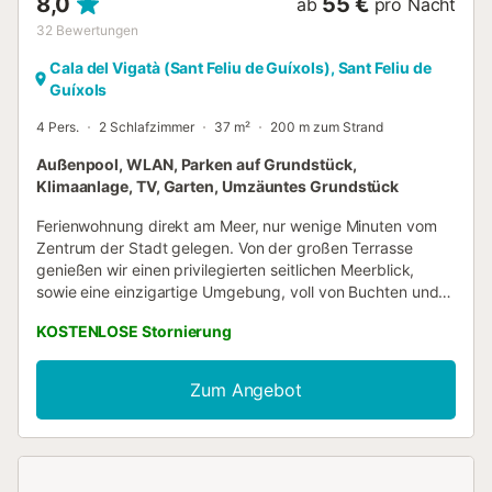
8,0
55 €
ab
pro Nacht
32
Bewertungen
Cala del Vigatà (Sant Feliu de Guíxols), Sant Feliu de
Guíxols
4 Pers.
2 Schlafzimmer
37 m²
200 m zum Strand
Außenpool, WLAN, Parken auf Grundstück,
Klimaanlage, TV, Garten, Umzäuntes Grundstück
Ferienwohnung direkt am Meer, nur wenige Minuten vom
Zentrum der Stadt gelegen. Von der großen Terrasse
genießen wir einen privilegierten seitlichen Meerblick,
sowie eine einzigartige Umgebung, voll von Buchten und
Klippen, umgeben von Pinienwäldern. Es verfügt über eine
KOSTENLOSE Stornierung
gemeinschaftliche Gegend mit Terrassen mit
Sonnenschirmen, die bis zum Wasser reichen, einen
großen Garten, Pool und Kinderbereich. Außerdem gibt es
Zum Angebot
einen privaten Zugang zur Bucht, die Teil eines
Naturschutzgebietes ist (einzigartige Flora und Fauna in
dieser Gegend des Mittelmeers). Die Küste von Sant Feliu
de Guíxols ist voller Kontraste: Inmitten von Steilküsten gibt
es herrliche Buchten, einige felsig, andere mit feinem Sand.