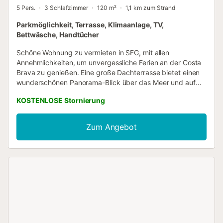
5 Pers.
3 Schlafzimmer
120 m²
1,1 km zum Strand
Parkmöglichkeit, Terrasse, Klimaanlage, TV,
Bettwäsche, Handtücher
Schöne Wohnung zu vermieten in SFG, mit allen
Annehmlichkeiten, um unvergessliche Ferien an der Costa
Brava zu genießen. Eine große Dachterrasse bietet einen
wunderschönen Panorama-Blick über das Meer und auf
die umliegenden Berge. Das Appartement ist so gelegen,
KOSTENLOSE Stornierung
dass die wichtigsten Buchten und Strände der Costa
Brava leicht zu erreichen sind, bis zum Strand von SFG
sind es 10-15 Minuten zu Fuß (1,3 km). Die Wohnung
Zum Angebot
verfügt über 3 Schlafzimmer: eine Suite mit zwei
zusammengestellten Einzelbetten und einem geräumigen
Badezimmer mit Dusche; 1 Zimmer mit 2 Einzelbetten, 1
Arbeitszimmer mit einem Bett und Blick aufs Meer. 1
Badezimmer und eine umfangreiche Liste von zusätzlichen
Ausstattungen und Annehmlichkeiten: Gruppen von
Jugendlichen unter 25 Jahren werden nicht akzeptiert.
(Ref. HUTG-025325)...