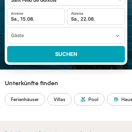
Sant Feliu de Guíxols
Anreise
Abreise
Sa., 15.08.
Sa., 22.08.
Gäste
SUCHEN
Unterkünfte finden
Ferienhäuser
Villas
Pool
Haus