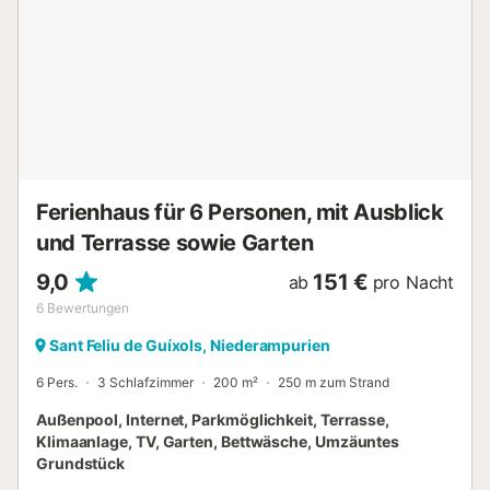
anders angegeben, sind Leistungen wie Reinigung,
Bettwäsche, Handtücher etc. nicht im Preis für diese
Unterkunft enthalten. Wenn Haustiere erlaubt sind
(Informationen in der Anzeige), können Zuschläge anfallen.
Nur die Ausstattungen, die in dieser Anzeige speziell
erwähnt werden, sind vorhanden. Eine nicht angegebene
Ausstattung wird nicht als vorhanden betrachtet. Sofern in
der Unterkunft keine Elektroladestation vorhanden is...
Ferienhaus für 6 Personen, mit Ausblick
und Terrasse sowie Garten
9,0
151 €
ab
pro Nacht
6
Bewertungen
Sant Feliu de Guíxols, Niederampurien
6 Pers.
3 Schlafzimmer
200 m²
250 m zum Strand
Außenpool, Internet, Parkmöglichkeit, Terrasse,
Klimaanlage, TV, Garten, Bettwäsche, Umzäuntes
Grundstück