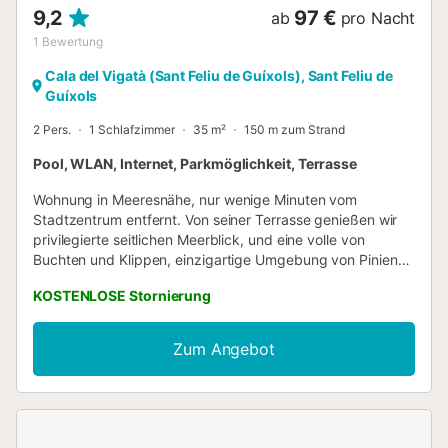
9,2
97 €
ab
pro Nacht
1
Bewertung
Cala del Vigatà (Sant Feliu de Guíxols), Sant Feliu de
Guíxols
2 Pers.
1 Schlafzimmer
35 m²
150 m zum Strand
Pool, WLAN, Internet, Parkmöglichkeit, Terrasse
Wohnung in Meeresnähe, nur wenige Minuten vom
Stadtzentrum entfernt. Von seiner Terrasse genießen wir
privilegierte seitlichen Meerblick, und eine volle von
Buchten und Klippen, einzigartige Umgebung von Pinien
umgeben. Gehäuse, mit 35 m2, ist in Wohnzimmer mit
KOSTENLOSE Stornierung
Schlafcouch und Zugang zur Terrasse, Küche, ein
Doppelzimmer mit Etagenbett und 1 Badezimmer verteilt.
Es hat einen Gemeinschaftsbereich mit einer Terrasse mit
Zum Angebot
Sonnenschirmen Ankunft am Wasser, großer Garten, Pool
und Spielplatz. Es hat auch einen privaten Zugang zur
Bucht, Teil eines Naturschutzgebietes (einzigartige Flora
und Fauna in diesem Bereich des Mittelmeers). Die Küste
von Sant Feliu de Guixols ist voll von Kontrasten zwischen