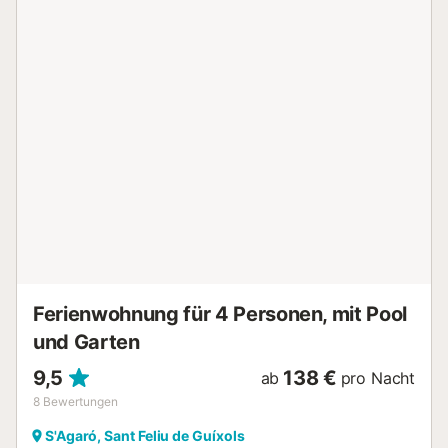
Sa Caleta entfernt. In der Nähe finden Sie Supermärkte,
Restaurants und gute Anbindungen, um die Costa Brava
zu erkunden. Es stehen maximal 2 Parkplätze auf dem
Grundstück zur Verfügung. Es werden ausschließlich
Familien mit Kindern akzeptiert; Gruppen von Freunden
sind nicht gestattet. Partys, Junggesellenabschiede und
Events sind streng verboten. Rauchen ist nicht erlaubt.
Nach Mitternacht ist Lärm untersagt. Die Unterkunft
befindet sich in einer Eigentümergemeinschaft, in der ab 0
Uhr Ruhepflicht herrscht. Die maximale Gästezahl von 8
darf nicht überschritten werden; der Zutritt für nicht
angemeldete Gäste ist untersagt. Bei Verstoß gegen die
Hausordnung wird die Kaution einbehalten. Kaution und
Kurtaxe sind vor dem Check-in zu entrichten. Es gibt ...
Ferienwohnung für 4 Personen, mit Pool
und Garten
9,5
138 €
ab
pro Nacht
8
Bewertungen
S'Agaró, Sant Feliu de Guíxols