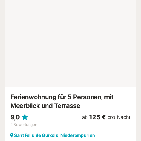
Im Süden können wir unter anderem die Cala Canyerets,
die Cala Vigatà und Port Salvi hervorheben, bis wir die
Bucht von Sant Feliu erreichen. Im Norden bewahrt der
Strand von Sant Pol die Schönheit der Gebäude aus dem
19. Jahrhundert und das klare, ruhige und seichte Wasser.
Der Handels- und Fischereihafen, der großen Schiffen die
Einfahrt in die Bucht ermöglicht, ist der Knotenpunkt der
Stadt mit ihren Ursprüngen in der Seefahrt, das Ergebnis
einer sehr engen Beziehung zum Mittelmeer, die bis heute
andauert. Ein Spaziergang zum Leuchtturm am Kai
spiegelt die Verbindung zwischen Sant Feliu de Guíxols
und dem Meer in Form eines Panoramablicks wider....
Ferienwohnung für 5 Personen, mit
Meerblick und Terrasse
9,0
125 €
ab
pro Nacht
2
Bewertungen
Sant Feliu de Guíxols, Niederampurien