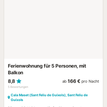
einem Glas Wein. Werfen Sie Ihr Handtuch über die
Schulter und schauen Sie auf dem Weg zum Sandstrand
beim Gemeinschaftspool vorbei, der einen kurzen
Spaziergang vom Haus entfernt liegt. Erfrischen Sie sich
hier, bevor es weiter zum Strand geht, wo Sie den warmen
Sand zwischen Ihren Zehen spüren. Planschen Sie mit
Ihren Kindern im flachen Wasser und schnorcheln Sie im
kristallklaren Meerwasser. Auch Golfer finden in der Nähe
einen tollen Platz, um Ihrem Hobby im Urlaub
nachzugehen. Viel Vergnügen in Ihrem Urlaub am Meer....
Ferienwohnung für 5 Personen, mit
Balkon
8,8
166 €
ab
pro Nacht
5
Bewertungen
Cala Maset (Sant Feliu de Guíxols), Sant Feliu de
Guíxols