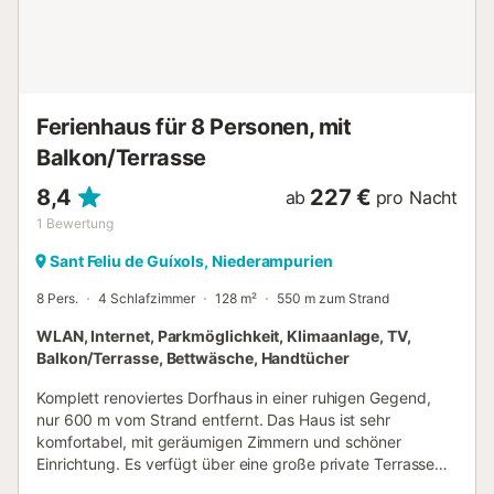
Ferienhaus für 8 Personen, mit
Balkon/Terrasse
8,4
227 €
ab
pro Nacht
1
Bewertung
Sant Feliu de Guíxols, Niederampurien
8 Pers.
4 Schlafzimmer
128 m²
550 m zum Strand
WLAN, Internet, Parkmöglichkeit, Klimaanlage, TV,
Balkon/Terrasse, Bettwäsche, Handtücher
Komplett renoviertes Dorfhaus in einer ruhigen Gegend,
nur 600 m vom Strand entfernt. Das Haus ist sehr
komfortabel, mit geräumigen Zimmern und schöner
Einrichtung. Es verfügt über eine große private Terrasse
von 90 m² mit viel Tageslicht, perfekt zum Entspannen.