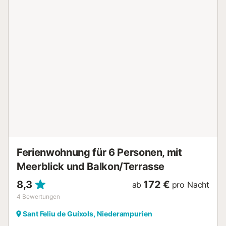
Klippen, einsamen Buchten sind einige andere felsigen und
sandigen. Im Süden kann man unter anderem die
Canyerets-Bucht, die Vigatà-Bucht und Port Salvi bis hin
zur Bucht von Sant Feliu besuchen. Im Norden, der Strand
'Sant Pol' bewahrt die Schönheit der Gebäude des
neunzehnten Jahrhunderts und klare, ruhige, seichte
Wasser. Sport-, Handels-und Fischereihafen, die die
Einreise von großen Schiffen in der Bucht ermöglicht, ist
der Nexus der Stadt mit seinen Ursprüngen Seeleute, das
Ergebnis einer sehr engen Beziehung mit dem Mittelmeer,
die bis heute überdauert hat. Ein Spaziergang zum
Leuchtturm Frühjahr Form pan in der Bindung von Sant
Feliu de Guixols auf das Meer reflektiert....
Ferienwohnung für 6 Personen, mit
Meerblick und Balkon/Terrasse
8,3
172 €
ab
pro Nacht
4
Bewertungen
Sant Feliu de Guíxols, Niederampurien