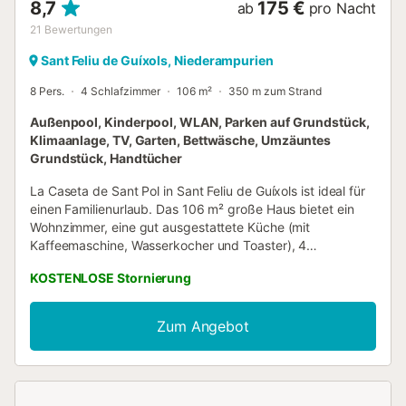
8,7
175 €
ab
pro Nacht
21
Bewertungen
Sant Feliu de Guíxols, Niederampurien
8 Pers.
4 Schlafzimmer
106 m²
350 m zum Strand
Außenpool, Kinderpool, WLAN, Parken auf Grundstück,
Klimaanlage, TV, Garten, Bettwäsche, Umzäuntes
Grundstück, Handtücher
La Caseta de Sant Pol in Sant Feliu de Guíxols ist ideal für
einen Familienurlaub. Das 106 m² große Haus bietet ein
Wohnzimmer, eine gut ausgestattete Küche (mit
Kaffeemaschine, Wasserkocher und Toaster), 4
Schlafzimmer und 1 Bad und bietet Platz für 8 Personen.
KOSTENLOSE Stornierung
Zu den weiteren Annehmlichkeiten zählen Highspeed-
WLAN (videokonferenztauglich), ein Arbeitsplatz,
Klimaanlage, Smart-TV mit Streamingdiensten und ein
Zum Angebot
Ventilator. Ein Hochstuhl ist ebenfalls vorhanden. Das
Ferienhaus verfügt über einen privaten Garten, einen
kleinen privaten Pool (nur im Sommer nutzbar) und einen
Grill. Die Unterkunft liegt 350 m vom Platja de Sant Pol und