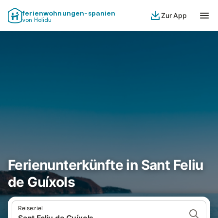
ferienwohnungen-spanien
Zur App
von Holidu
Ferienunterkünfte in Sant Feliu
de Guíxols
Reiseziel