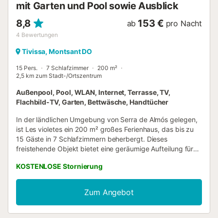
mit Garten und Pool sowie Ausblick
8,8
153 €
ab
pro Nacht
4
Bewertungen
Tivissa, Montsant DO
15 Pers.
7 Schlafzimmer
200 m²
2,5 km zum Stadt-/Ortszentrum
Außenpool, Pool, WLAN, Internet, Terrasse, TV,
Flachbild-TV, Garten, Bettwäsche, Handtücher
In der ländlichen Umgebung von Serra de Almós gelegen,
ist Les violetes ein 200 m² großes Ferienhaus, das bis zu
15 Gäste in 7 Schlafzimmern beherbergt. Dieses
freistehende Objekt bietet eine geräumige Aufteilung für
große Gruppen, umfasst 3 Badezimmer sowie einen
KOSTENLOSE Stornierung
Wohnbereich und verfügt über Schlafgelegenheiten mit
einer Kombination aus Doppel- und Einzelbetten. Der
Innenbereich ist mit einer Küche und einer Kochnische
Zum Angebot
ausgestattet, die über ein Kochfeld, eine Mikrowelle, einen
Toaster, eine Kaffeemaschine und einen Esstisch verfügen,
ergänzt durch einen Flachbildfernseher und WLAN im