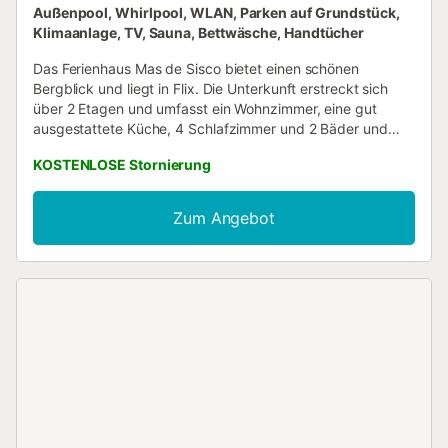
Außenpool, Whirlpool, WLAN, Parken auf Grundstück,
Klimaanlage, TV, Sauna, Bettwäsche, Handtücher
Das Ferienhaus Mas de Sisco bietet einen schönen
Bergblick und liegt in Flix. Die Unterkunft erstreckt sich
über 2 Etagen und umfasst ein Wohnzimmer, eine gut
ausgestattete Küche, 4 Schlafzimmer und 2 Bäder und
bietet Platz für 10 Personen. Zu den weiteren
KOSTENLOSE Stornierung
Annehmlichkeiten zählen WLAN, TV und Klimaanlage.
Außerdem stehen Ihnen ein Gemeinschafts-Fitnessraum
und eine Sauna zur Verfügung. Im Außenbereich erwartet
Zum Angebot
Sie eine private Terrasse und ein Balkon. Außerdem
können Sie einen gemeinschaftlichen Außenbereich mit
Pool, Whirlpool und Grill nutzen. Fitnessraum, Pool und Spa
stehen Ihnen kostenfrei zur Verfügung; vereinbaren Sie
gerne einen Termin. Ein Parkplatz ist auf dem Grundstück
vorhanden. Ein Haustier (max. 8 kg) ist erlaubt. Rauchen
und Veranstaltungen sind nicht gestattet. Die Unterkunft
ist stufenlos zugänglich. Es gibt Sicherheitskameras
und/oder Audiorekorder auf dem Gelände. Eine
Ladestation für Elektrofahrzeuge ist vorhanden. Frühstück
ist auf Anfrage und gegen Aufpreis erhältlich. Die