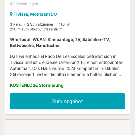
42
Bewertungen
Tivissa, Montsant DO
3 Pers.
2 Schlafzimmer
110 m²
250 m zum Stadt-/Ortszentrum
Whirlpool, WLAN, Klimaanlage, TV, Satelliten-TV,
Bettwäsche, Handtücher
Das Ferienhaus El Racó De Les Escales befindet sich in
Tivissa und ist die ideale Unterkunft für einen entspannten
Aufenthalt. Das Haus wurde 2023 komplett im rustikalen
Stil renoviert, wobei die alten Elemente erhalten blieben
und die Dekoration maximal gepflegt wurde. Die
KOSTENLOSE Stornierung
dreistöckige Unterkunft besteht aus einem Wohnzimmer
mit einer Schlafcouch für eine Person, einer voll
ausgestatteten Küche, 2 Schlafzimmern und 2
Zum Angebot
Badezimmern und bietet somit Platz für 3 Personen. Zur
Ausstattung gehören außerdem Highspeed-WLAN (für
Videoanrufe geeignet), ein Smart TV mit Streaming-
Diensten, eine Klimaanlage sowie eine Waschmaschine. Ein
Raum mit Whirlpool steht den Gästen ebenfalls zur
Verfügung, ein idealer Ort zum Entspannen. Das