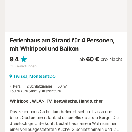
Unterkunft bietet Hinweise zur Mülltrennung; weitere
Informationen erhalten Sie vor Ort. Bitte halten Sie die
Nachtruhe ab 22:00 Uhr ein. Bitte beachten Sie, dass
während Ihres Aufenthalts behördliche Vorschriften zur
Wassernutzung gelten können, die die Nutzung des Pools,
die Gartenbewässerung oder die Nutzung des
Leitungswassers einschränken können....
Ferienhaus am Strand für 4 Personen,
mit Whirlpool und Balkon
9,4
60 €
ab
pro Nacht
21
Bewertungen
Tivissa, Montsant DO
4 Pers.
2 Schlafzimmer
50 m²
150 m zum Stadt-/Ortszentrum
Whirlpool, WLAN, TV, Bettwäsche, Handtücher
Das Ferienhaus Ca la Llum befindet sich in Tivissa und
bietet Gästen einen fantastischen Blick auf die Berge. Die
dreistöckige Unterkunft besteht aus einem Wohnzimmer,
einer voll ausgestatteten Küche, 2 Schlafzimmern und 2