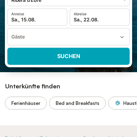
Ribera d'Ebre
Anreise
Abreise
Sa., 15.08.
Sa., 22.08.
Gäste
SUCHEN
Unterkünfte finden
Ferienhäuser
Bed and Breakfasts
Haust