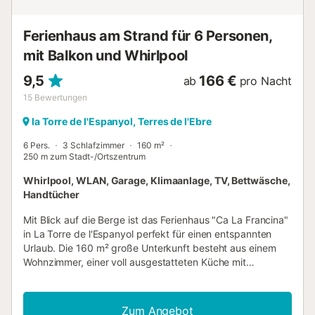
Gastgeber verkauft lokale Bioprodukte und kann Ihnen
Informationen über touristische Aktivitäten in der Gegend
Ferienhaus am Strand für 6 Personen,
geben. Die U...
mit Balkon und Whirlpool
9,5
166 €
ab
pro Nacht
15
Bewertungen
la Torre de l'Espanyol, Terres de l'Ebre
6 Pers.
3 Schlafzimmer
160 m²
250 m zum Stadt-/Ortszentrum
Whirlpool, WLAN, Garage, Klimaanlage, TV, Bettwäsche,
Handtücher
Mit Blick auf die Berge ist das Ferienhaus "Ca La Francina"
in La Torre de l'Espanyol perfekt für einen entspannten
Urlaub. Die 160 m² große Unterkunft besteht aus einem
Wohnzimmer, einer voll ausgestatteten Küche mit
Geschirrspüler, 3 Schlafzimmern und 3 Bädern und bietet
somit Platz für 7 Personen. Zur Ausstattung gehören
außerdem WLAN (für Videoanrufe geeignet) mit einem
Zum Angebot