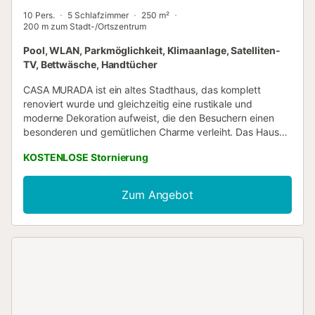
10 Pers.
5 Schlafzimmer
250 m²
200 m zum Stadt-/Ortszentrum
Pool, WLAN, Parkmöglichkeit, Klimaanlage, Satelliten-
TV, Bettwäsche, Handtücher
CASA MURADA ist ein altes Stadthaus, das komplett
renoviert wurde und gleichzeitig eine rustikale und
moderne Dekoration aufweist, die den Besuchern einen
besonderen und gemütlichen Charme verleiht. Das Haus
verfügt über 5 Doppelzimmer, alle mit Bad, TV,
KOSTENLOSE Stornierung
Klimaanlage / Heizung, voll ausgestatteter Wohnküche,
Minibar-Service und Aufenthaltsraum mit Kamin, TV,
Brettspielen usw. CASA MURADA bietet seinen Gästen
Zum Angebot
verschiedene Referenzaktivitäten in der Umgebung. Auch
in den Sommermonaten bietet Ihnen das Casa Murada
kostenfreien Zugang zum städtischen Schwimmbad....