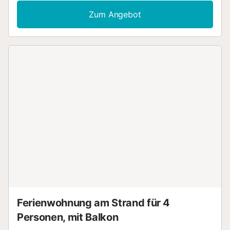
Dieses Ferienhaus verfügt über einen privaten Balkon für
Zum Angebot
Ihre abendliche Entspannung. Ein Parkplatz ist auf dem
Grundstück vorhanden und kostenlose Parkplätze sind an
der Straße vorhanden. Haustiere, Rauchen und
Veranstaltungen sind nicht erlaubt....
Ferienwohnung am Strand für 4
Personen, mit Balkon