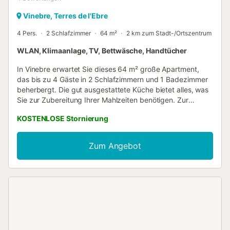
Vinebre, Terres de l'Ebre
4 Pers.
2 Schlafzimmer
64 m²
2 km zum Stadt-/Ortszentrum
WLAN, Klimaanlage, TV, Bettwäsche, Handtücher
In Vinebre erwartet Sie dieses 64 m² große Apartment,
das bis zu 4 Gäste in 2 Schlafzimmern und 1 Badezimmer
beherbergt. Die gut ausgestattete Küche bietet alles, was
Sie zur Zubereitung Ihrer Mahlzeiten benötigen. Zur
Ausstattung gehören Klimaanlage, WLAN, Fernseher,
KOSTENLOSE Stornierung
Waschmaschine sowie ein Aufzug für Ihren Komfort.
Genießen Sie Ihren privaten Balkon und die offene
Terrasse – ideal zum Entspannen und um die Umgebung
Zum Angebot
auf sich wirken zu lassen. Parkmöglichkeiten finden Sie
bequem an der Straße. Bitte beachten Sie, dass
Veranstaltungen in der Unterkunft nicht gestattet sind....