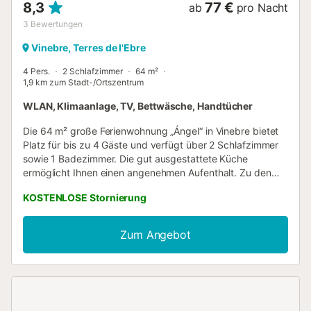
8,3
77 €
ab
pro Nacht
3
Bewertungen
Vinebre, Terres de l'Ebre
4 Pers.
2 Schlafzimmer
64 m²
1,9 km zum Stadt-/Ortszentrum
WLAN, Klimaanlage, TV, Bettwäsche, Handtücher
Die 64 m² große Ferienwohnung „Ángel“ in Vinebre bietet
Platz für bis zu 4 Gäste und verfügt über 2 Schlafzimmer
sowie 1 Badezimmer. Die gut ausgestattete Küche
ermöglicht Ihnen einen angenehmen Aufenthalt. Zu den
Annehmlichkeiten zählen Klimaanlage, Fernseher, WLAN,
KOSTENLOSE Stornierung
Waschmaschine und Aufzug. Genießen Sie Ihren privaten
Balkon und die offene Terrasse – ideal zum Entspannen
und um die Umgebung zu genießen. Parkmöglichkeiten
Zum Angebot
finden Sie bequem an der Straße. Bitte beachten Sie, dass
Veranstaltungen auf dem Grundstück nicht gestattet
sind....