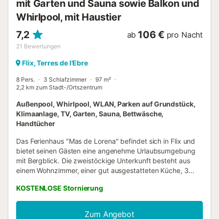
mit Garten und Sauna sowie Balkon und
Whirlpool, mit Haustier
7,2
106 €
ab
pro Nacht
21
Bewertungen
Flix, Terres de l'Ebre
8 Pers.
3 Schlafzimmer
97 m²
2,2 km zum Stadt-/Ortszentrum
Außenpool, Whirlpool, WLAN, Parken auf Grundstück,
Klimaanlage, TV, Garten, Sauna, Bettwäsche,
Handtücher
Das Ferienhaus "Mas de Lorena" befindet sich in Flix und
bietet seinen Gästen eine angenehme Urlaubsumgebung
mit Bergblick. Die zweistöckige Unterkunft besteht aus
einem Wohnzimmer, einer gut ausgestatteten Küche, 3
Schlafzimmern, 2 Badezimmern sowie einem Gäste-WC
KOSTENLOSE Stornierung
und bietet Platz für 8 Personen. Zu den Annehmlichkeiten
gehören Highspeed-WLAN (für Videoanrufe geeignet), ein
TV und eine Klimaanlage. Ein gemeinsamer Fitnessraum
Zum Angebot