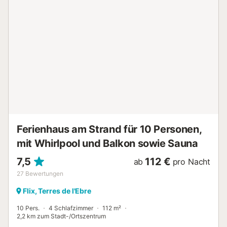
Ferienhaus bietet auch einen privaten Balkon, auf dem Sie
sich abends entspannen können. Die Unterkunft befindet
sich in einer charmanten Ecke, ideal für die Trennung als
Paar, in einer ruhigen und Bergwelt. Es befindet sich in
einem Dorf in den Bergen, 20 Minuten von den Stränden
von L'Hospitalet de L'Infant entfernt. Kostenlose Parkplätze
sind auf der Straße vorhanden. Haustiere, Rauchen und
Veranstaltungen sind nicht erlaubt. Diese Unterkunft
verfügt über licht- und wassersparende Eigenschaften. Die
Nutzung des Whirlpools ist mit einem Aufpreis verbunden,
der in der Unterkunft zu entrichten ist....
Ferienhaus am Strand für 10 Personen,
mit Whirlpool und Balkon sowie Sauna
7,5
112 €
ab
pro Nacht
27
Bewertungen
Flix, Terres de l'Ebre
10 Pers.
4 Schlafzimmer
112 m²
2,2 km zum Stadt-/Ortszentrum