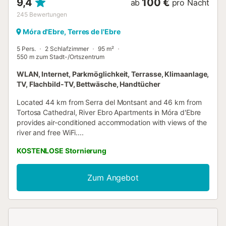
9,4
100 €
ab
pro Nacht
245
Bewertungen
Móra d'Ebre, Terres de l'Ebre
5 Pers.
2 Schlafzimmer
95 m²
550 m zum Stadt-/Ortszentrum
WLAN, Internet, Parkmöglichkeit, Terrasse, Klimaanlage,
TV, Flachbild-TV, Bettwäsche, Handtücher
Located 44 km from Serra del Montsant and 46 km from
Tortosa Cathedral, River Ebro Apartments in Móra d'Ebre
provides air-conditioned accommodation with views of the
river and free WiFi....
KOSTENLOSE Stornierung
Zum Angebot