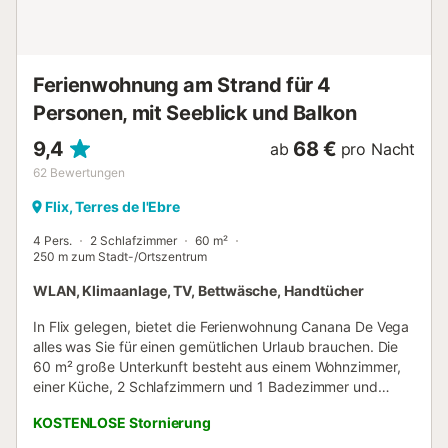
Stromverbrauch zu zahlen, der über einem Durchschnitt
von 40 kWh/Tag liegt....
Ferienwohnung am Strand für 4
Personen, mit Seeblick und Balkon
9,4
68 €
ab
pro Nacht
62
Bewertungen
Flix, Terres de l'Ebre
4 Pers.
2 Schlafzimmer
60 m²
250 m zum Stadt-/Ortszentrum
WLAN, Klimaanlage, TV, Bettwäsche, Handtücher
In Flix gelegen, bietet die Ferienwohnung Canana De Vega
alles was Sie für einen gemütlichen Urlaub brauchen. Die
60 m² große Unterkunft besteht aus einem Wohnzimmer,
einer Küche, 2 Schlafzimmern und 1 Badezimmer und
bietet somit Platz für 4 Personen. Zur Ausstattung gehören
KOSTENLOSE Stornierung
außerdem WLAN, ein TV, eine Klimaanlage sowie eine
Waschmaschine. Ein Babybett ist ebenfalls vorhanden.