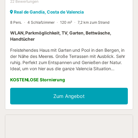
22
Bewertungen
Real de Gandía, Costa de Valencia
8 Pers.
4 Schlafzimmer
120 m²
7,2 km zum Strand
WLAN, Parkmöglichkeit, TV, Garten, Bettwäsche,
Handtücher
Freistehendes Haus mit Garten und Pool in den Bergen, in
der Nähe des Meeres. Große Terrassen mit Ausblick. Sehr
ruhig. Perfekt zum Entspannen und Genießen der Natur.
Ideal, um von hier aus die ganze Valencia Situation
kennen. Das Hotel liegt in einer ruhigen Wohngegend 6 km
KOSTENLOSE Stornierung
von Gandia. Die Stadt ist lebendig und ist auch verbunden,
um den Rest der Gemeinschaft zu besuchen. Das Haus
verfügt über 4 Schlafzimmer für bis zu 8 Personen, 2
Zum Angebot
Bäder, Küche und ein geräumiges Wohnzimmer, das mit
einem Wintergarten kommuniziert. Wir kümmern Dekor und
Bettwäsche und Bad, um Ihren Aufenthalt angenehm. Es
verfügt über eine Zentralheizung. Draußen gibt es einen
Pool und mehrere Terrassen mit herrlichem Blick auf ein
kleines Tal der mediterranen Wald ohne Gebäude. Ideal,
um die Ruhe zu genießen. Sie werden ganz in der Nähe