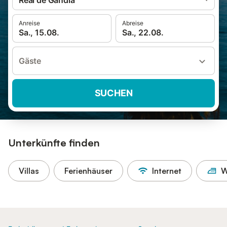
Real de Gandía
Anreise
Abreise
Sa., 15.08.
Sa., 22.08.
Gäste
SUCHEN
Unterkünfte finden
Villas
Ferienhäuser
Internet
W