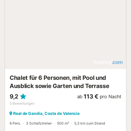
der belebten Stränden und lebhaften wie Gandia und
Oliva, berühmt für seine Bars und Strände, die Natur pur,
wie den Strand von L'Ahuir genießen. In 40 km finden Sie
zahlreiche Bergwildnis als das Vall de la Gallinera oder
Montgó und Strände wie Javea, Denia und Moraira finden.
Wenn Sie Valencia wissen wollen, ist es eine Stunde mit
dem Auto oder der Bahn. Das einzige öffentliche
Verkehrsmittel, die die Verstädterung erreicht ist der Taxi-
Service, so ist es wichtig, ein Fahrzeug auf Autonomie der
Bewegung haben. Kein Problem, Parkplatz....
Chalet für 6 Personen, mit Pool und
Ausblick sowie Garten und Terrasse
9,2
113 €
ab
pro Nacht
5
Bewertungen
Real de Gandía, Costa de Valencia
6 Pers.
3 Schlafzimmer
500 m²
5,3 km zum Strand