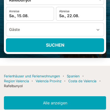
Rafelbunyol
Anreise
Abreise
Sa., 15.08.
Sa., 22.08.
Gäste
SUCHEN
Ferienhäuser und Ferienwohnungen
Spanien
Region Valencia
Valencia Provinz
Costa de Valencia
Rafelbunyol
Alle anzeigen