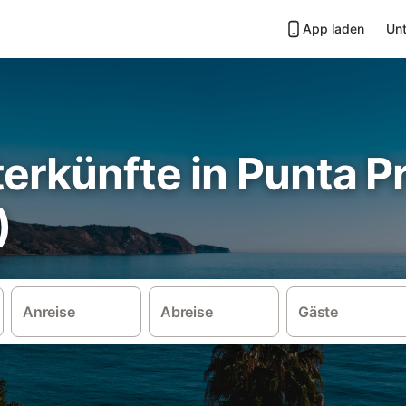
App laden
Unt
erkünfte in Punta P
)
Anreise
Abreise
Gäste