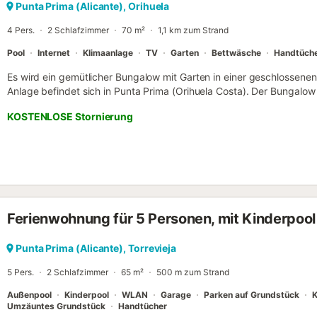
Punta Prima (Alicante), Orihuela
4 Pers.
2 Schlafzimmer
70 m²
1,1 km zum Strand
Pool
Internet
Klimaanlage
TV
Garten
Bettwäsche
Handtüch
Es wird ein gemütlicher Bungalow mit Garten in einer geschlossenen
Anlage befindet sich in Punta Prima (Orihuela Costa). Der Bungalo
geräumigen Wohnzimmer, einer Küche, zwei Schlafzimmern, zwei Bä
KOSTENLOSE Stornierung
Garten. Das Haus ist für einen komfortablen Aufenthalt und Erholung
Küchengeräten, Klimaanlage (im Wohnzimmer), Küchenutensilien, B
Internetzugang. Spanisches Fernsehen. Die Anlage verfügt über eine
für maximal 4 Personen! (Haustiere sind nicht erlaubt!). Geschäfte,
erreichbar. Der Check-in erfolgt von 15:00 bis 19:00 Uhr von Monta
Uhr samstags. Der Check-out ist von 09:00 bis 11:00 Uhr. Für eine
der Bürozeiten, an Sonn- und Feiertagen sowie am Wochenende wir
Ferienwohnung für 5 Personen, mit Kinderpool
Euro erhoben. Öffnungszeiten des Büros: Montag - Freitag von 9:0
Uhr, Sonntag - geschlossen. Bei der Ankunft ist eine Kaution in Höhe
Punta Prima (Alicante), Torrevieja
5 Pers.
2 Schlafzimmer
65 m²
500 m zum Strand
Außenpool
Kinderpool
WLAN
Garage
Parken auf Grundstück
K
Umzäuntes Grundstück
Handtücher