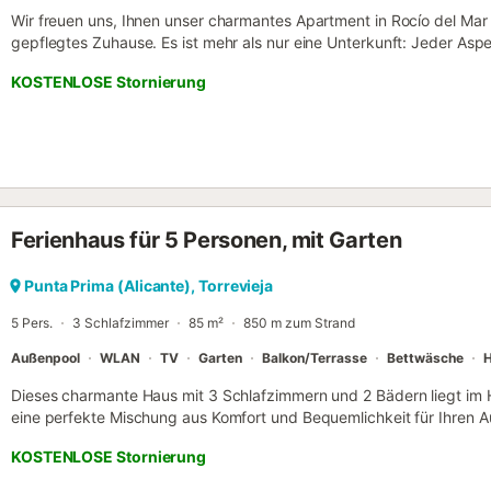
Wir freuen uns, Ihnen unser charmantes Apartment in Rocío del Mar z
gepflegtes Zuhause. Es ist mehr als nur eine Unterkunft: Jeder Asp
ein außergewöhnliches Erlebnis zu bieten, sei es für Ihren Urlaub od
KOSTENLOSE Stornierung
steht ein kostenloser, privater Tiefgaragenstellplatz für ein Fahrzeu
während Ihres Aufenthalts willkommen. Sauberkeit hat für uns höchst
Hygienestandards um und sorgen dafür, dass jeder Bereich – von si
Schränken und Schubladen – vor Ihrer Ankunft makellos gereinigt 
regelmäßig die Sauberkeit, sodass Sie Ihren Aufenthalt unbesorgt g
verwenden hochwertige Reinigungsmittel und achten auf ein frische
Küstenstil eingerichtete Apartment überzeugt durch zahlreiche Anne
Ferienhaus für 5 Personen, mit Garten
und ausgestattet: voll ausgestattete Küche, Waschmaschine, Back
Klimaanlage im Wohnzimmer und im Hauptschlafzimmer, unbegren
sowie Zugang zum Gemeinschaftspool. Das zweite Schlafzimmer ist 
Punta Prima (Alicante), Torrevieja
eigenen Luftkühler, bietet aber einen Ventilator und profitiert von
5 Pers.
3 Schlafzimmer
85 m²
850 m zum Strand
Meerblic...
Außenpool
WLAN
TV
Garten
Balkon/Terrasse
Bettwäsche
H
Dieses charmante Haus mit 3 Schlafzimmern und 2 Bädern liegt im 
eine perfekte Mischung aus Komfort und Bequemlichkeit für Ihren A
Ihnen zur Verfügung und bietet einen geräumigen und einladenden 
KOSTENLOSE Stornierung
darunter zwei mit Doppelbetten und eines mit zwei Einzelbetten, gibt
Freunde zum Entspannen. Jedes Schlafzimmer ist sorgfältig eingeri