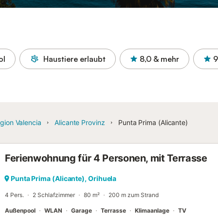
ol
Haustiere erlaubt
8,0
& mehr
9
gion Valencia
Alicante Provinz
Punta Prima (Alicante)
Ferienwohnung für 4 Personen, mit Terrasse
Punta Prima (Alicante), Orihuela
4 Pers.
2 Schlafzimmer
80 m²
200 m zum Strand
Außenpool
WLAN
Garage
Terrasse
Klimaanlage
TV