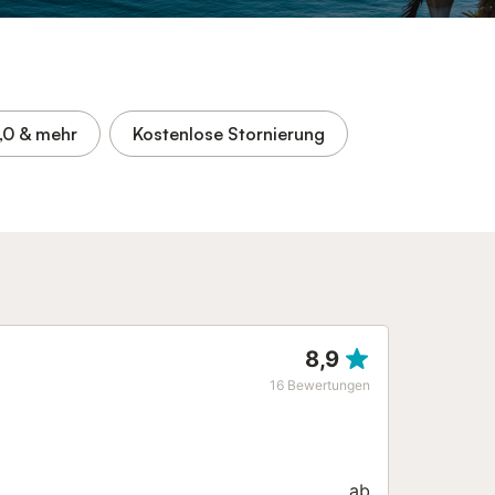
,0
& mehr
Kostenlose Stornierung
8,9
16
Bewertungen
ab