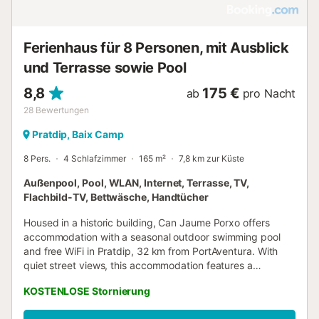
Ferienhaus für 8 Personen, mit Ausblick
und Terrasse sowie Pool
8,8
175 €
ab
pro Nacht
28
Bewertungen
Pratdip, Baix Camp
8 Pers.
4 Schlafzimmer
165 m²
7,8 km zur Küste
Außenpool, Pool, WLAN, Internet, Terrasse, TV,
Flachbild-TV, Bettwäsche, Handtücher
Housed in a historic building, Can Jaume Porxo offers
accommodation with a seasonal outdoor swimming pool
and free WiFi in Pratdip, 32 km from PortAventura. With
quiet street views, this accommodation features a
balcony....
KOSTENLOSE Stornierung