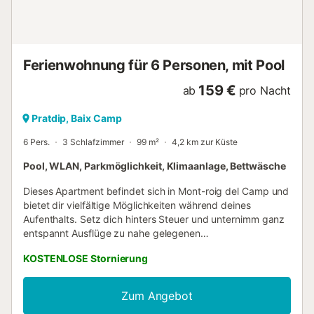
Ferienwohnung für 6 Personen, mit Pool
159 €
ab
pro Nacht
Pratdip, Baix Camp
6 Pers.
3 Schlafzimmer
99 m²
4,2 km zur Küste
Pool, WLAN, Parkmöglichkeit, Klimaanlage, Bettwäsche
Dieses Apartment befindet sich in Mont-roig del Camp und
bietet dir vielfältige Möglichkeiten während deines
Aufenthalts. Setz dich hinters Steuer und unternimm ganz
entspannt Ausflüge zu nahe gelegenen
Sehenswürdigkeiten wie Strand von Cambrils (29
KOSTENLOSE Stornierung
Autominuten) oder Bonmont Golf Club (3 Autominuten) –
praktische Parkplätze auf dem Gelände der Unterkunft
machen's möglich. Dieses Feriendomizil besitzt 3
Zum Angebot
Schlafzimmer und 2 Badezimmer und bietet seinen Gästen