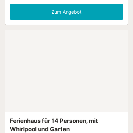
Autominuten). Nach deiner Rückkehr kannst du im Garten
ausspannen oder auf der Terrasse oder im Patio etwas
Zum Angebot
trinken, und vergiss nicht die Gartenmöbel. Wenn du
genug Frischluft getankt hast, gibt es dank WLAN-
Internetzugang (kostenlos) und Fernseher zahlreiche
Möglichkeiten, wie du auch drinnen deine freie Zeit
ausgiebig genießen kannst. In der Küche gibt es einen
Ofen, eine Herdplatte und einen Kühlschrank sowie eine
Kaffeemaschine, einen Wasserkocher und eine Mikrowelle.
Zur Ausstattung des Badezimmers gehören ein
Haartrockner, Handtücher und Toilettenpapier. Und da vor
Ort eine Wäscherei verfügbar ist, musst du nicht so viel
Kleidung einpacken und kannst mit leichterem Gepäck
reisen. Zu den weiteren Annehmlichkeiten vor Ort gehören
ein Grill, Bettwäsche, ein Bügeleisen/Bügelbrett und
Heizung....
Ferienhaus für 14 Personen, mit
Whirlpool und Garten