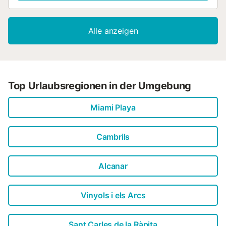
ein Wohnzimmer, einen Essbereich, einen Kamin und eine
Klimaanlage. Außerdem ist vor Ort eine Waschmaschine
verfügbar – du kannst also etwas Gepäck sparen, indem
Alle anzeigen
du weniger Kleidung einpackst. Zu den weiteren
Annehmlichkeiten vor Ort gehören Bettwäsche und ein
Bügeleisen/Bügelbrett....
Top Urlaubsregionen in der Umgebung
Miami Playa
Cambrils
Alcanar
Vinyols i els Arcs
Sant Carles de la Ràpita