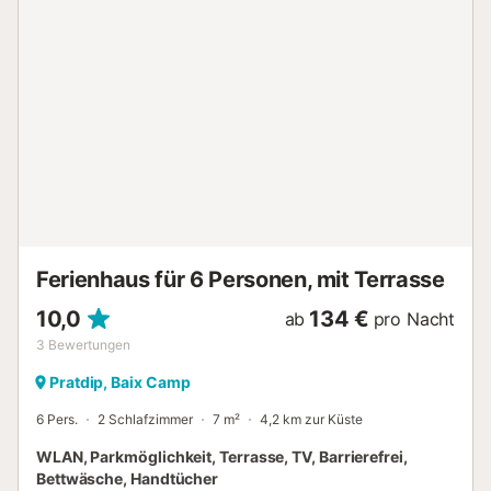
kannst. Zu den Vorzügen dieses Feriendomizils gehören 5
Schlafzimmer, 2 Badezimmer, ein Wohnzimmer, ein
Essbereich, ein Grill und ein Kamin. Zur Ausstattung des
Badezimmers gehören ein Haartrockner, Handtücher und
Toilettenpapier. In der Küche gibt es einen Ofen, eine
Herdplatte und einen Kühlschrank sowie eine
Kaffeemaschine, einen Wasserkocher und eine Mikrowelle.
Und da es vor Ort eine Waschmaschine und einen
Wäschetrockner gibt, brauchst du nicht so viele Klamotten
mitzunehmen und kannst so mit leichterem Gepäck
reisen....
Ferienhaus für 6 Personen, mit Terrasse
10,0
134 €
ab
pro Nacht
3
Bewertungen
Pratdip, Baix Camp
6 Pers.
2 Schlafzimmer
7 m²
4,2 km zur Küste
WLAN, Parkmöglichkeit, Terrasse, TV, Barrierefrei,
Bettwäsche, Handtücher