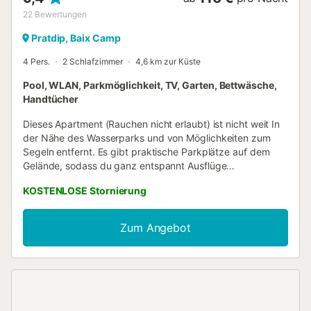
22
Bewertungen
Pratdip, Baix Camp
4 Pers.
2 Schlafzimmer
4,6 km zur Küste
Pool, WLAN, Parkmöglichkeit, TV, Garten, Bettwäsche,
Handtücher
Dieses Apartment (Rauchen nicht erlaubt) ist nicht weit In
der Nähe des Wasserparks und von Möglichkeiten zum
Segeln entfernt. Es gibt praktische Parkplätze auf dem
Gelände, sodass du ganz entspannt Ausflüge
unternehmen kannst. Wie wäre es mit Bonmont Golf Club
KOSTENLOSE Stornierung
(9 Autominuten) oder Canina Punta del Riu Strand (17
Autominuten)? Nach deiner Rückkehr kannst du am
Gemeinschaftspool ausspannen oder im Garten etwas
Zum Angebot
trinken. Auch die Terrasse oder den Patio und die
Gartenmöbel wirst du sicherlich mögen. Wenn du genug
Frischluft getankt hast, gibt es dank WLAN-
Internetzugang (kostenlos), Fernseher und DVD-Player
zahlreiche Möglichkeiten, wie du auch drinnen deine freie
Zeit ausgiebig genießen kannst. Zu den Vorzügen dieses