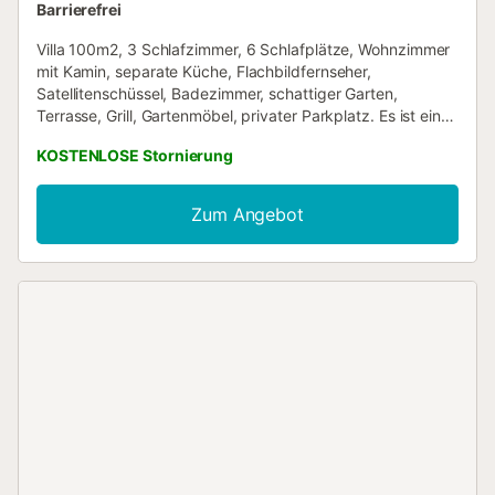
Barrierefrei
Villa 100m2, 3 Schlafzimmer, 6 Schlafplätze, Wohnzimmer
mit Kamin, separate Küche, Flachbildfernseher,
Satellitenschüssel, Badezimmer, schattiger Garten,
Terrasse, Grill, Gartenmöbel, privater Parkplatz. Es ist ein
Haus, das im Sommer dank der Kiefern, die es umgeben,
KOSTENLOSE Stornierung
frisch bleibt. Kleiner Garten mit blühenden Lorbeeren. Blick
auf die Berge, ruhig, im Herzen der Hügel und 5 Minuten
vom Strand entfernt. Residenz mit Tennis, Kegelbahn,
Zum Angebot
Fußballplatz, Kinderspielen, Grünflächen....