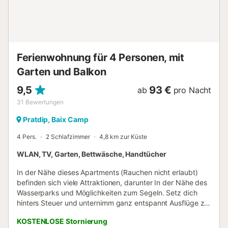
Ferienwohnung für 4 Personen, mit
Garten und Balkon
9,5
93 €
ab
pro Nacht
31
Bewertungen
Pratdip, Baix Camp
4 Pers.
2 Schlafzimmer
4,8 km zur Küste
WLAN, TV, Garten, Bettwäsche, Handtücher
In der Nähe dieses Apartments (Rauchen nicht erlaubt)
befinden sich viele Attraktionen, darunter In der Nähe des
Wasserparks und Möglichkeiten zum Segeln. Setz dich
hinters Steuer und unternimm ganz entspannt Ausflüge zu
nahe gelegenen Sehenswürdigkeiten wie Bonmont Golf
KOSTENLOSE Stornierung
Club (9 Autominuten) oder Canina Punta del Riu Strand (17