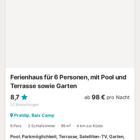
Feriendomizils gehören 2 Schlafzimmer, 3 Badezimmer, ein
Wohnzimmer und ein Grill. Zur Ausstattung des
Badezimmers gehören Handtücher, Toilettenpapier und
Seife. In der Küche gibt es einen Ofen, eine Herdplatte und
einen Kühlschrank sowie eine Kaffeemaschine, einen
Wasserkocher und eine Mikrowelle. Außerdem kannst du
etwas Gepäck sparen, denn eine Wäscherei vor Ort
ermöglicht es dir, auch mit etwas weniger Kleidung
auszukommen....
Ferienhaus für 6 Personen, mit Pool und
Terrasse sowie Garten
8,7
98 €
ab
pro Nacht
22
Bewertungen
Pratdip, Baix Camp
6 Pers.
3 Schlafzimmer
99 m²
4 km zur Küste
Pool, Parkmöglichkeit, Terrasse, Satelliten-TV, Garten,