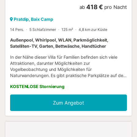
418 €
ab
pro Nacht
Pratdip, Baix Camp
14 Pers.
5 Schlafzimmer
125 m²
4,8 km zur Küste
Außenpool, Whirlpool, WLAN, Parkmöglichkeit,
Satelliten-TV, Garten, Bettwäsche, Handtücher
In der Nähe dieser Villa für Familien befinden sich viele
Attraktionen, darunter Möglichkeiten zur
Vogelbeobachtung und Möglichkeiten für
Naturwanderungen. Es gibt praktische Parkplätze auf dem
Gelände, sodass du ganz entspannt Ausflüge
KOSTENLOSE Stornierung
unternehmen kannst. Wie wäre es mit Bonmont Golf Club
(9 Autominuten) oder Canina Punta del Riu Strand (16
Autominuten)? Entspann im Außenpool oder trink etwas im
Zum Angebot
Whirlpool dieser Villa mit 125 Quadratmetern. Außerdem
kannst du einen Garten und eine Terrasse oder einen Patio
nutzen. Wenn du genug Frischluft getankt hast, gibt es
dank WLAN-Internetzugang (kostenlos) und
Kabel-/Satellitenfernsehen zahlreiche Möglichkeiten, wie
du auch drinnen deine freie Zeit ausgiebig genießen