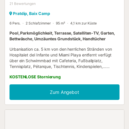
21
Bewertungen
Pratdip, Baix Camp
6 Pers.
2 Schlafzimmer
95 m²
4,1 km zur Küste
Pool, Parkmöglichkeit, Terrasse, Satelliten-TV, Garten,
Bettwäsche, Umzäuntes Grundstück, Handtücher
Urbanisation ca. 5 km von den herrlichen Stränden von
Hospitalet del Infante und Miami Playa entfernt verfügt
über ein Schwimmbad mit Cafeteria, Fußballplatz,
Tennisplatz, Pétanque, Tischtennis, Kinderspielen,…
Beschreibung der Villa (für 4 bis 6 Personen): --------------
KOSTENLOSE Stornierung
------------------------------------ ------------------------
Villa von 95 Quadratmetern befindet sich in einer sehr
ruhigen Straße, auf einem Grundstück von 400
Zum Angebot
Quadratmetern komplett eingezäunt. Zusammensetzung:
»Wohn - Esszimmer mit Holzofen. »Schlafzimmer mit
Doppelbett, großem Kleiderschrank und großem
angrenzendem Badezimmer mit Badewanne, Dusche,
Waschbecken, Toilette, Urinal und einem Zubehör für ein
Schaumbad. »Schlafzimmer mit Doppelbett und Schrank.