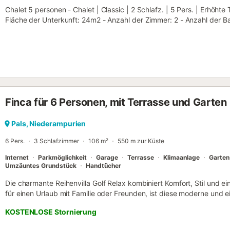
Chalet 5 personen - Chalet | Classic | 2 Schlafz. | 5 Pers. | Erhöhte
Fläche der Unterkunft: 24m2 - Anzahl der Zimmer: 2 - Anzahl der Ba
- Überdachte Terrasse: 10m2 - 1 zimmer: 1 Doppelbett 190x140cm -
Etagenbett für 1 Person - 1 aufenthalt: Bettbank - Alter der Unterku
Ausrüstung - Umkehrbare Klimaanlage: Inklusive im Preis - Endrein
Art der Küche: Küche - Gaskochplatte - Mikrowelle - Kühlschrank - 
Küchenutensilien - Elektrische Kaffeemaschine - Art des Badezimmers
Toiletten - WC (separat oder im Badezimmer) - Bettwäsche: Verfügb
Federbetten oder Decken - Inklusive Kissen - Handtücher: Verfügba
Finca für 6 Personen, mit Terrasse und Garten
Gartenmöbel Haustiere - Für Haustiere gelten die Bestimmungen un
Haustiere: Nur Hunde erlaubt - 1 tier erlaubt - Preis pro Tier: Preis 
1. und 2. Kat.) Informationen zur Ankunft - Uhrzeit der Ankunft: von
Pals, Niederampurien
von 08:00 bis 10:00 - Bei Ihrer Ankunft auf dem Campingplatz müsse
6 Pers.
3 Schlafzimmer
106 m²
550 m zur Küste
ist vor der Schlüsselübergabe in Euro zu zahlen und wird Ihnen am E
Internet
Parkmöglichkeit
Garage
Terrasse
Klimaanlage
Garten
Umzäuntes Grundstück
Handtücher
Die charmante Reihenvilla Golf Relax kombiniert Komfort, Stil und 
für einen Urlaub mit Familie oder Freunden, ist diese moderne und ei
abzuschalten und die Ruhe in einer privilegierten Umgebung zu ge
KOSTENLOSE Stornierung
Gemeinschaftsgarten, Pool, Jacuzzi und gepflegten Grünflächen biete
für einen unvergesslichen Aufenthalt benötigen, nur 10 Gehminuten 