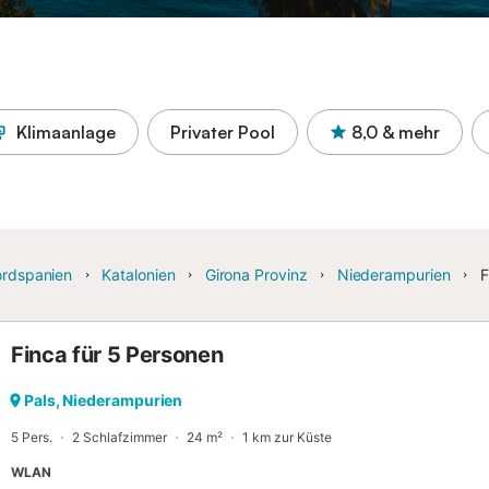
Klimaanlage
Privater Pool
8,0
& mehr
rdspanien
Katalonien
Girona Provinz
Niederampurien
F
Finca für 5 Personen
Pals, Niederampurien
5 Pers.
2 Schlafzimmer
24 m²
1 km zur Küste
WLAN