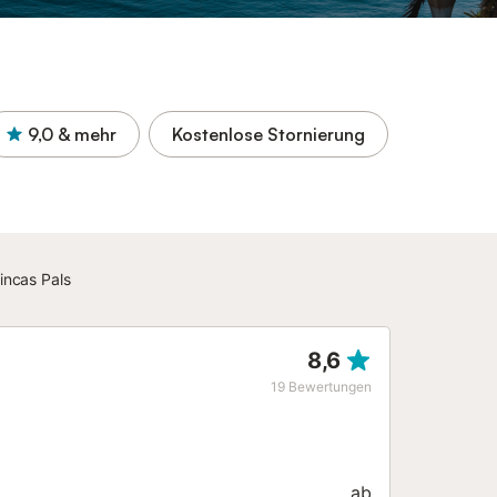
9,0
& mehr
Kostenlose Stornierung
incas Pals
8,6
19
Bewertungen
ab