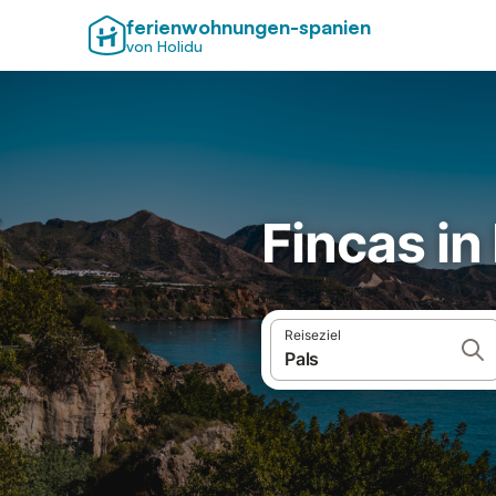
ferienwohnungen-spanien
von Holidu
Fincas in
Reiseziel