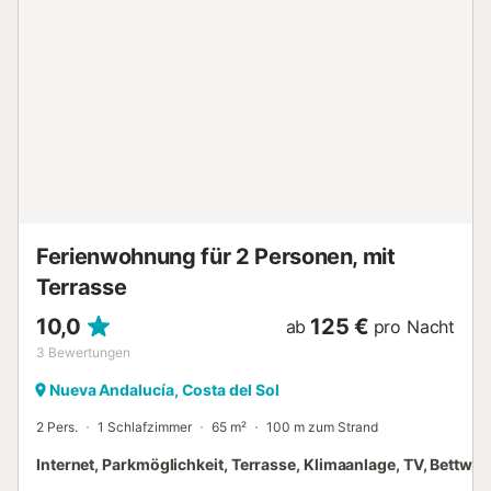
entspannte Nachmittage und Abendessen eignet. Die
Terrasse bietet ausreichend Sitzgelegenheiten und einen
Esstisch mit Sonnenschirm. Es gibt zwei helle und
geräumige Schlafzimmer. Das Hauptschlafzimmer verfügt
über ein eigenes Bad mit Dusche und Badewanne sowie
Glastüren, die auf die Terrasse führen. Das zweite
Schlafzimmer verfügt über ein Doppelbett, ausreichend
Schrankplatz und ein Badezimmer direkt vor der Tür. Der
Aloha Hill Club ist eine atemberaubende Anlage mit
tropischen Gärten, drei großen Pools sowie einem
Poolrestaurant und einer Bar. Zusätzliche
Annehmlichkeiten...
Ferienwohnung für 2 Personen, mit
Terrasse
10,0
125 €
ab
pro Nacht
3
Bewertungen
Nueva Andalucía, Costa del Sol
2 Pers.
1 Schlafzimmer
65 m²
100 m zum Strand
Internet, Parkmöglichkeit, Terrasse, Klimaanlage, TV, Bettwä