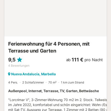
gemütliche Schlafsofa, das sich perfekt für faule späte
Nächte eignet. Das Casa Primavera bietet einen
atemberaubenden Blick auf die schönen Gärten und den
Pool der Anlage, mit entfernten Blicken auf das Mittelmeer,
die seinen Charme noch verstärken. Die Terrasse ist ein
ruhiger Ort mit Sitzgelegenheiten im Freien, perfekt, um
den Sonnenaufgang bei einem Morgenkaffee zu genießen
oder den Sonnenuntergang mit einem geliebte...
Ferienwohnung für 4 Personen, mit
Terrasse und Garten
9,5
111 €
ab
pro Nacht
4
Bewertungen
Nueva Andalucía, Marbella
4 Pers.
2 Schlafzimmer
70 m²
1 km zum Strand
Außenpool, Internet, Terrasse, TV, Garten, Bettwäsche
"Lorcrimar V", 3-Zimmer-Wohnung 70 m2 im 2. Stock. Teilweise 
im Jahre 2022, komfortabel und schön eingerichtet: Wohn-/Ess
mit Sat-TV. Ausgang zur Terrasse. 1 Zimmer mit 2 Betten (90 c