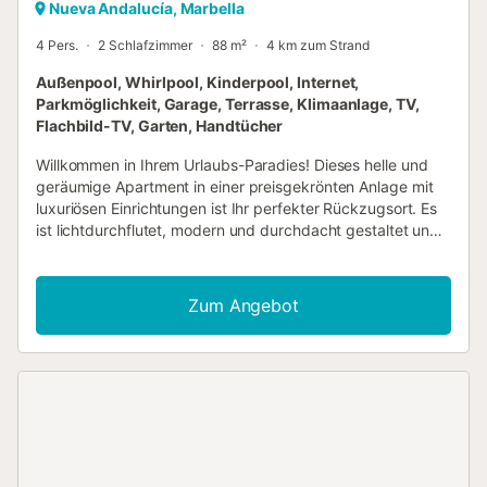
Nueva Andalucía, Marbella
4 Pers.
2 Schlafzimmer
88 m²
4 km zum Strand
Außenpool, Whirlpool, Kinderpool, Internet,
Parkmöglichkeit, Garage, Terrasse, Klimaanlage, TV,
Flachbild-TV, Garten, Handtücher
Willkommen in Ihrem Urlaubs-Paradies! Dieses helle und
geräumige Apartment in einer preisgekrönten Anlage mit
luxuriösen Einrichtungen ist Ihr perfekter Rückzugsort. Es
ist lichtdurchflutet, modern und durchdacht gestaltet und
verfügt über eine große, nach Süden ausgerichtete
Terrasse mit Poolblick. Ideal für Familienurlaube oder
Ferien mit Freunden bietet das Apartment großzügige
Zum Angebot
Wohnbereiche und eine offene amerikanische Küche, die
zum geselligen Beisammensein einlädt. Die Küche ist voll
ausgestattet, um Ihren Aufenthalt mühelos und angenehm
zu gestalten, mit einem Esstisch für vier Personen, an dem
Sie Mahlzeiten genießen und Spiele spielen können. Das
Wohnzimmer ist mit einer bequemen Couch und einem
Smart-TV ausgestattet. Treten Sie hinaus auf die schöne
Terrasse, die sich perfekt für den Morgenkaffee,