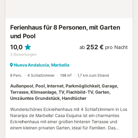
der Terrasse fort, die den Garten und den Pool überblickt
und einen Esstisch im Freien für 6 Personen bietet. Es gibt
3 Schlafzimmer. Das Hauptschlafzimmer verfügt über ein
Doppelbett und einen separaten begehbaren
Kleiderschrank. Das zweite Schlafzim...
Ferienhaus für 8 Personen, mit Garten
und Pool
10,0
252 €
ab
pro Nacht
3
Bewertungen
Nueva Andalucía, Marbella
8 Pers.
4 Schlafzimmer
198 m²
1,7 km zum Strand
Außenpool, Pool, Internet, Parkmöglichkeit, Garage,
Terrasse, Klimaanlage, TV, Flachbild-TV, Garten,
Umzäuntes Grundstück, Handtücher
Wunderschönes Eckreihenhaus mit 4 Schlafzimmern in Los
Naranjos de Marbella! Casa Esquina ist ein charmantes
Eckreihenhaus mit einer großen hinteren Terrasse und
einem kleinen privaten Garten, ideal für Familien. Das
geräumige Wohnzimmer verfügt über 2 Sitzecken, einen