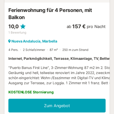
Ferienwohnung für 4 Personen, mit
Balkon
10,0
157 €
ab
pro Nacht
1
Bewertung
Nueva Andalucía, Marbella
4 Pers.
2 Schlafzimmer
87 m²
250 m zum Strand
Internet, Parkmöglichkeit, Terrasse, Klimaanlage, TV, Bettwä
"Puerto Banus First Line", 3-Zimmer-Wohnung 87 m2 im 2. Stock
Geräumig und hell, teilweise renoviert im Jahre 2022, zweckmäs
schön eingerichtet: Wohn-/Esszimmer mit Digital-TV und Klimaa
Ausgang zur Terrasse, zur Loggia. 1 Zimmer mit 1 franz. Bett (1
cm, Länge 200 cm), Klimaanlage mit 2 Betten (105 cm, Länge 1
KOSTENLOSE Stornierung
Klimaanlage. Offene Küche (Geschirrspüler, 3 Glaskeramikplatte
Toaster, Wasserkocher, Mikrowelle, elektrische Kaffeemaschine)
Bad/Dusche. Keine Heizmöglichkeit. Balkonmöbel. Herrliche Sich
Zum Angebot
das Meer und den Hafen. Zur Verfügung: Bügeleisen, Kinderhoch
Babybett, Haartrockner. Internet (WLAN, gratis). Bitte beachten: