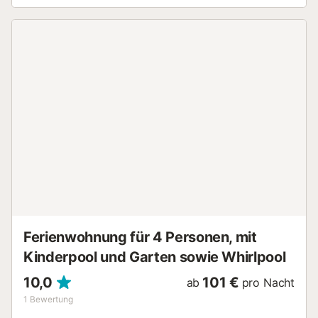
Parkplatz. Maximal 1 Haustier/Hund erlaubt. Rauchmelder.
VUT/MA/68914 // Reg. Nr.:
ESFCTU0000290410004200040000000000000000VUT/MA/68
Ferienwohnung für 4 Personen, mit
Kinderpool und Garten sowie Whirlpool
10,0
101 €
ab
pro Nacht
1
Bewertung