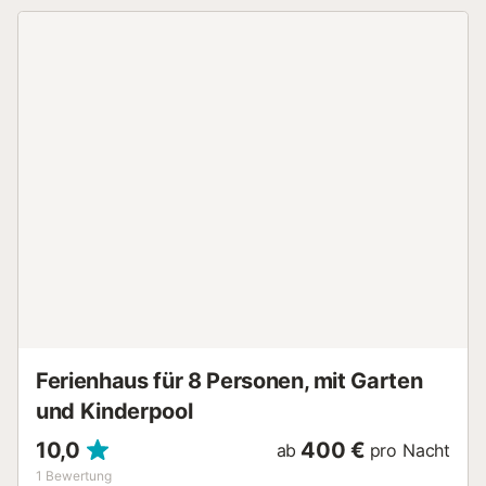
runden Esstisch sowie einer voll ausgestatteten Küche
öffnet sich zur schönen Terrasse, die über eine Chill-out-
Ecke und einen Essbereich im Freien für 8 Personen mit
einem gasbetriebenen Grill verfügt. Es gibt auch eine
ausfahrbare Markise, die Schatten für Ihre langen
Mittagessen und Sommerabende spendet! Es gibt 3
Schlafzimmer, von denen zwei durch Türen "versteckt"
sind, die bündig mit den Holzwandpaneelen am Rande des
Essbereichs abschließen. Das Hauptschlafzimmer befindet
sich links und verfügt über ein luxuriöses Ensuite-
Badezimmer mit einer großen begehbaren Regendusche
und einer schönen Badewanne. Das zweite Schlafzimmer
auf der rechten Seite verfügt über ein Doppelbett. Das
letzte Schlafzimmer befindet sich tatsächlich in der Nähe
des Eingangs des Hauses und verfügt über ein großes
Einzelbett (120 cm). Es gibt ein zweites Gemeinschaftsbad
mit Dusche. Die Anlage genießt eine frie...
Ferienhaus für 8 Personen, mit Garten
und Kinderpool
10,0
400 €
ab
pro Nacht
1
Bewertung