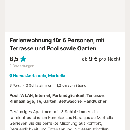
umfasst eine voll ausgestattete Küche, stilvolle
Außenloungebereiche, eine Grillmöglichkeit und einen
herausragenden privaten Fitnessraum auf dem Dach –
perfekt für alle, die aktiv bleiben möchten, während sie die
Aussicht genießen. Die nach Westen und Süden
ausgerichteten Terrassen bieten viel Platz zum
Entspannen oder für Mahlzeiten im Freien, während
Ferienwohnung für 6 Personen, mit
hochwertige Oberflächen und durchdachte Details das
Terrasse und Pool sowie Garten
Gesamterlebnis des luxuriösen Wohnens aufwerten. Auf
Anfrage können wir zwei zusätzliche Einzelbetten
8,5
9 €
ab
pro Nacht
bereitstellen. Über die Residenz selbst hinaus bietet...
2
Bewertungen
Nueva Andalucía, Marbella
6 Pers.
3 Schlafzimmer
1,2 km zum Strand
Pool, WLAN, Internet, Parkmöglichkeit, Terrasse,
Klimaanlage, TV, Garten, Bettwäsche, Handtücher
Geräumiges Apartment mit 3 Schlafzimmern im
familienfreundlichen Komplex Los Naranjos de Marbella
Genießen Sie die perfekte Mischung aus Komfort,
Bequemlichkeit und Entspannung in diesem stilvollen