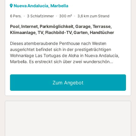
Nueva Andalucía, Marbella
6 Pers.
3 Schlafzimmer
300 m²
3,6 km zum Strand
Pool, Internet, Parkmöglichkeit, Garage, Terrasse,
Klimaanlage, TV, Flachbild-TV, Garten, Handtücher
Dieses atemberaubende Penthouse nach Westen
ausgerichtet befindet sich in der prestigeträchtigen
Wohnanlage Las Tortugas de Aloha in Nueva Andalucía,
Marbella. Es erstreckt sich über zwei wunderschön
gestaltete Ebenen und bietet eine perfekte Mischung aus
modernem Komfort und elegantem Stil, eingerahmt von
atemberaubendem Meer- und Bergblick. Seine private und
Zum Angebot
abgeschiedene Lage, kombiniert mit weitläufigen
Terrassen und offen gestalteten Innenräumen, macht es zu
einem idealen Rückzugsort für diejenigen, die Ruhe, Luxus
und sonnenverwöhntes Wohnen in einer der begehrtesten
Gegenden von Marbella suchen. Das Penthouse verfügt
über drei geräumige Schlafzimmer und drei elegante
Badezimmer und bietet durchgehend ein helles und
einladendes Wohnambiente. Das Haus wurde sowohl für
Entspannung als auch für Unterhaltung konzipiert und