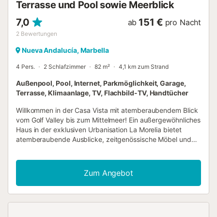
Terrasse und Pool sowie Meerblick
7,0
151 €
ab
pro Nacht
2
Bewertungen
Nueva Andalucía, Marbella
4 Pers.
2 Schlafzimmer
82 m²
4,1 km zum Strand
Außenpool, Pool, Internet, Parkmöglichkeit, Garage,
Terrasse, Klimaanlage, TV, Flachbild-TV, Handtücher
Willkommen in der Casa Vista mit atemberaubendem Blick
vom Golf Valley bis zum Mittelmeer! Ein außergewöhnliches
Haus in der exklusiven Urbanisation La Morelia bietet
atemberaubende Ausblicke, zeitgenössische Möbel und
Einrichtungsgegenstände, ganz zu schweigen von den
wundervollen Außenbereichen, die mit einem privaten
Tauchbecken ausgestattet sind und auf die weiten
Zum Angebot
Landschaften blicken, um Ihnen das Beste des Lebens in
Marbella zu bieten! Das Haus verfügt über 2 Schlafzimmer,
eines davon mit eigenem Bad, eine voll ausgestattete
Küche mit Kochinsel und einem runden Esstisch sowie
einen geräumigen Wohnbereich mit viel Tageslicht. Der