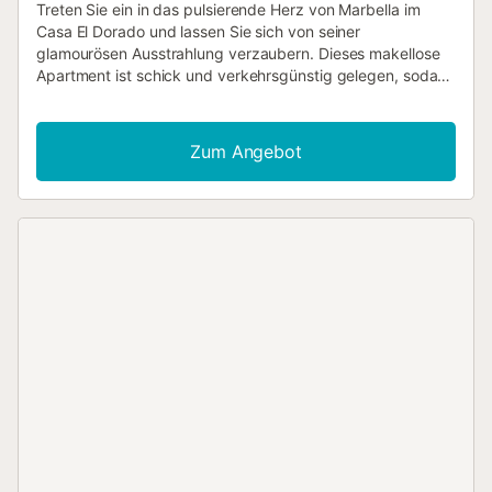
Treten Sie ein in das pulsierende Herz von Marbella im
Casa El Dorado und lassen Sie sich von seiner
glamourösen Ausstrahlung verzaubern. Dieses makellose
Apartment ist schick und verkehrsgünstig gelegen, sodass
Sie bequem einige der Top-Attraktionen der Stadt
erreichen können, während seine charmante Umgebung
und exquisite Innenausstattung den perfekten
Zum Angebot
Rückzugsort für einen Familienurlaub bieten. Wenn Sie
nach einer luftigen, sonnendurchfluteten Oase suchen und
das Beste der Costa del Sol stilvoll und luxuriös erleben
möchten, dann ist dies zweifellos Ihr Platz. Im Casa El
Dorado ist alles vorhanden, was Stil und Komfort
ausmacht. Komplet renoviert nach höchsten
skandinavischen Standards mit modernster Ausstattung
und zeitgemäßen Möbeln und Oberflächen, die natürliche
Hölzer und Stein mit den aktuellsten Armaturen
kombinieren, mangelt es diesem Ferienapartment an
nichts. Das Casa El Dorado ist mit einem offenen
Wohnbereich ausgestattet, der eine moderne, voll
ausgestattete Küche – mit einer eleganten Kochinsel neben
dem Essbereich – sowie ein luftiges Wohnzimmer und ein
herrliches Esszimmer im Freien umfasst. Dies setzt sich auf