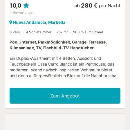
10,0
280 €
ab
pro Nacht
4
Bewertungen
Nueva Andalucía, Marbella
8 Pers.
4 Schlafzimmer
257 m²
900 m zum Strand
Pool, Internet, Parkmöglichkeit, Garage, Terrasse,
Klimaanlage, TV, Flachbild-TV, Handtücher
Ein Duplex-Apartment mit 4 Betten, Aussicht und
Tauchbecken! Casa Cerro Blanco ist ein Penthouse, das
modernen, skandinavisch inspirierten Wohnraum bietet
und einen außergewöhnlichen Blick auf die Nachbarschaft,
die Berge und das Mittelmeer. Beim Betreten finden Sie
den offenen Wohn- und Küchenbereich mit einem
Essbereich direkt daneben sowie einen wunderschönen
Zum Angebot
Weinschrank. Großzügig gestaltet und mit modernen
Möbeln eingerichtet, ist dieser Bereich wunderbar hell und
lichtdurchflutet mit direktem Zugang zu einer Terrasse. Auf
dieser unteren Terrasse haben Sie auch einen zusätzlichen
Essbereich im Freien, um Ihre Mahlzeiten mit einer ruhigen
mediterranen Brise zu genießen, wann immer Sie möchten!