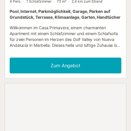
4 Pers.
1 Schlafzimmer
73 m²
2,4 km zum Strand
Pool, Internet, Parkmöglichkeit, Garage, Parken auf
Grundstück, Terrasse, Klimaanlage, Garten, Handtücher
Willkommen im Casa Primavera, einem charmanten
Apartment mit einem Schlafzimmer und einem Schlafsofa
für zwei Personen im Herzen des Golf Valley von Nueva
Andalucía in Marbella. Dieses helle und luftige Zuhause ist
von natürlichem Licht durchflutet und schafft eine warme
und einladende Atmosphäre, perfekt für Golfer und Paare,
die einen romantischen Ausflug suchen. Das Styling des
Zum Angebot
Casa Primavera ist frisch mit neuen Möbeln, die seinen
schlichten, minimalistischen Charakter unterstreichen. Die
Einrichtung strahlt Ruhe aus und verfügt über natürliche
Farbtöne, die das ruhige Ambiente unterstreichen. Der
Wohnbereich ist auf Komfort und Entspannung ausgelegt
und bietet moderne Möbel und eine elegante Einrichtung.
Die gut ausgestattete Küche ist ideal für kulinarische
Enthusiasten und perfekt, um neue Rezepte
auszuprobieren. Das Schlafzimmer verspricht dank seiner
komfortablen Einrichtung und des eigenen Badezimmers
eine erholsame Nachtruhe. Vergessen Sie nicht das