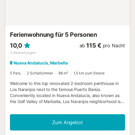
Ferienwohnung für 5 Personen
10,0
115 €
ab
pro Nacht
3
Bewertungen
Nueva Andalucía, Marbella
5 Pers.
2 Schlafzimmer
88 m²
1,5 km zum Strand
Welcome to this top renovated 2-bedroom penthouse in
Los Naranjos next to the famous Puerto Banús.
Conveniently located in Nueva Andalucía, also known as
the Golf Valley of Marbella, Los Naranjos neighborhood is
steeped in serenity and set in a green and white stunning
landscape under a luminous sky. Both peace of mind and
liveliness are yours to savour in this home, as it will place
Zum Angebot
you within easy reach of the most significant allures in
Marbella, including the so popular Puerto Banús. Whether