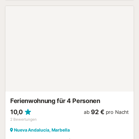
you are a sun-seeker or a golf lover, this is the perfect
place for you and your entire company to experience a
holiday to remember.The minute you walk through the lush
green gardens and Andalusian patios all over this secure
and well maintained complex, you’ll automatically get into
vacation mode. It’s safe to say that travel fatigue will
slowly fade away as you soak in the beauty of this Spanish
white village setting surrounded by a tropical environment.
Swim in the pristine waters of the pool or stretch out in
loungers at any of your 2 private terraces with BBQ. Such
a wonderful way to start your well-earned holidays!This
charming penthouse is exquisitely appointed in
consummate modern Nordic style which means a light and
elegant furnished home. With its two terraces it offers sun
throughout the whole day but also much needed shade. It
consists of two bedrooms with comfortable double...
Ferienwohnung für 4 Personen
10,0
92 €
ab
pro Nacht
2
Bewertungen
Nueva Andalucía, Marbella