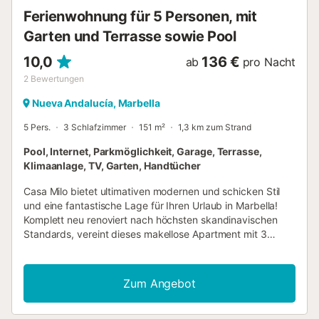
Ferienwohnung für 5 Personen, mit
Garten und Terrasse sowie Pool
10,0
136 €
ab
pro Nacht
2
Bewertungen
Nueva Andalucía, Marbella
5 Pers.
3 Schlafzimmer
151 m²
1,3 km zum Strand
Pool, Internet, Parkmöglichkeit, Garage, Terrasse,
Klimaanlage, TV, Garten, Handtücher
Casa Milo bietet ultimativen modernen und schicken Stil
und eine fantastische Lage für Ihren Urlaub in Marbella!
Komplett neu renoviert nach höchsten skandinavischen
Standards, vereint dieses makellose Apartment mit 3
Schlafzimmern die neuesten Designs mit Flair und Eleganz,
verbindet Naturholz mit zeitgenössischen schwarz-weißen
Armaturen und Einrichtungsgegenständen – es hat einfach
Zum Angebot
alles! Der offen gestaltete Wohnbereich mit verschiedenen
Sitzgelegenheiten, einem Frühstücksbereich und einem