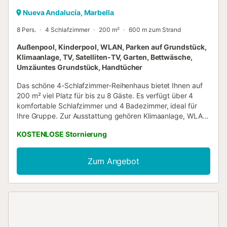
Nueva Andalucía, Marbella
8 Pers.
4 Schlafzimmer
200 m²
600 m zum Strand
Außenpool, Kinderpool, WLAN, Parken auf Grundstück,
Klimaanlage, TV, Satelliten-TV, Garten, Bettwäsche,
Umzäuntes Grundstück, Handtücher
Das schöne 4-Schlafzimmer-Reihenhaus bietet Ihnen auf
200 m² viel Platz für bis zu 8 Gäste. Es verfügt über 4
komfortable Schlafzimmer und 4 Badezimmer, ideal für
Ihre Gruppe. Zur Ausstattung gehören Klimaanlage, WLAN
und ein Fernseher. Familien mit Kindern profitieren von
KOSTENLOSE Stornierung
einem Babybett, Hochstuhl und Zugang zu einem
gemeinsamen Kinderpool. Genießen Sie den
Gemeinschaftsgarten und Ihre eigene private, nicht
Zum Angebot
überdachte Terrasse. Der gemeinschaftliche Außenpool
lädt zusätzlich zur Entspannung ein. Die Unterkunft liegt
strandnah und ermöglicht Ihnen einen bequemen Zugang
zu Aktivitäten am Meer. Sie haben einen gemeinsamen
Parkplatz auf dem Grundstück zur Verfügung.
Veranstaltungen und Partys sind nicht gestattet. Die