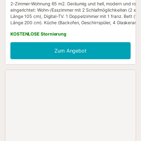
2-Zimmer-Wohnung 65 m2. Geräumig und hell, modern und rom
eingerichtet: Wohn-/Esszimmer mit 2 Schlafmöglichkeiten (2 x 
Länge 105 cm), Digital-TV. 1 Doppelzimmer mit 1 franz. Bett (1
Länge 200 cm). Küche (Backofen, Geschirrspüler, 4 Glaskeramik
Toaster, Wasserkocher, Mikrowelle, Tiefkühler, elektrische
KOSTENLOSE Stornierung
Kaffeemaschine, Kapseln für die Kaffeemaschine (Nespresso Di
extra). Dusche/WC, Doppelwaschbecken. Klimaanlage,
Warmluftheizung. Terrasse 12 m2, überdacht. Terrassenmöbel.
Zum Angebot
Eingeschränkte Sicht auf das Meer und den Hafen. Zur Verfügu
Waschmaschine, Bügeleisen, Kinderhochstuhl, Babybett, Haartr
Internet (WLAN, gratis). VUT/MA/32057 // Reg. Nr.:
ESFCTU0000290410003826470000000000000000VUT/MA/32