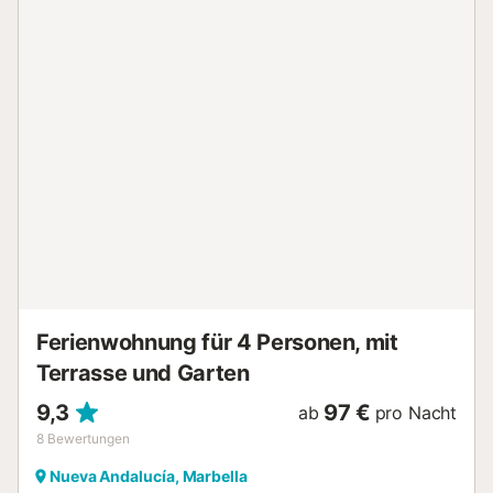
Wohnbereich sowie die Ess-/Küchenbereiche öffnen sich
zur atemberaubenden Terrasse und dem privaten
Poolbereich und bieten eine perfekte Mischung aus Innen-
und Außenleben. Im Hauptschlafzimmer finden Sie ein
schönes großes Bett, einen großen Smart-TV an der Wand
für ausschlafen am Wochenende, einen begehbaren
Kleiderschrank, der viel Stauraum bietet, und alle Zeit der
Welt, um Ihre Optionen abzuwägen, bevor Sie in die
angrenzenden Gebiete von Nueva Andalucía oder Puerto
Banús zum Essen oder Ausgehen fahren. Es gibt
Schiebetüren zur Terrasse. Das zweite Schlafzimmer ist
ebenso komfortabel und luxuriös und verfügt ebenfalls
über Terrassenzugang, jedoch ist das Badezimmer
separat. Die Wohnung verfügt über individuell regulierbare
Klimaanlage und Hig...
Ferienwohnung für 4 Personen, mit
Terrasse und Garten
9,3
97 €
ab
pro Nacht
8
Bewertungen
Nueva Andalucía, Marbella