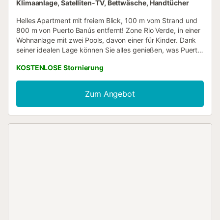
Klimaanlage, Satelliten-TV, Bettwäsche, Handtücher
Helles Apartment mit freiem Blick, 100 m vom Strand und
800 m von Puerto Banús entfernt! Zone Rio Verde, in einer
Wohnanlage mit zwei Pools, davon einer für Kinder. Dank
seiner idealen Lage können Sie alles genießen, was Puerto
Banús zu bieten hat, ohne das Auto nehmen zu müssen:
KOSTENLOSE Stornierung
Strandclubs, Bars, Restaurants sowie Luxus-Shopping und
Faulenzen. Das Apartment wurde komplett renoviert, in
einem trendigen und komfortablen Stil. Es verfügt über ein
Zum Angebot
Schlafzimmer, ein Duschbad und eine schöne, komplett
zum Wohnbereich offene Küche. Die Wohnanlage befindet
sich in einer Wohngegend, aber nur wenige Schritte von
der Lebendigkeit von Puerto Banús und Marbella entfernt.
Sie haben auch Zugang zu Parkplätzen auf der Straße, die
für die Wohnanlage reserviert sind. Wir können nicht
haftbar gemacht werden, falls die Pools aufgrund einer
Entscheidung der Eigentümergemeinschaft oder einer
regionalen Entscheidung wegen Wassereinschränkungen
in Trockenperioden geschlossen werden....