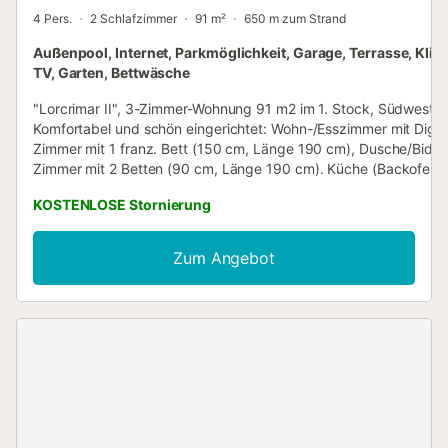
4 Pers.
2 Schlafzimmer
91 m²
650 m zum Strand
Außenpool, Internet, Parkmöglichkeit, Garage, Terrasse, Klim
TV, Garten, Bettwäsche
"Lorcrimar II", 3-Zimmer-Wohnung 91 m2 im 1. Stock, Südwestla
Komfortabel und schön eingerichtet: Wohn-/Esszimmer mit Digita
Zimmer mit 1 franz. Bett (150 cm, Länge 190 cm), Dusche/Bidet
Zimmer mit 2 Betten (90 cm, Länge 190 cm). Küche (Backofen, 
Glaskeramikplatten, Mikrowelle, Tiefkühler). Bad/Bidet/WC. Klim
KOSTENLOSE Stornierung
Warmluftheizung. Terrasse. Terrassenmöbel. Zur Verfügung:
Waschmaschine. Internet (WLAN, gratis). Parkplatz Nr. 13.
VUT/MA/35948 // Reg. Nr.:
Zum Angebot
ESFCNT0000290410004777250000000000000000VUT/MA/35