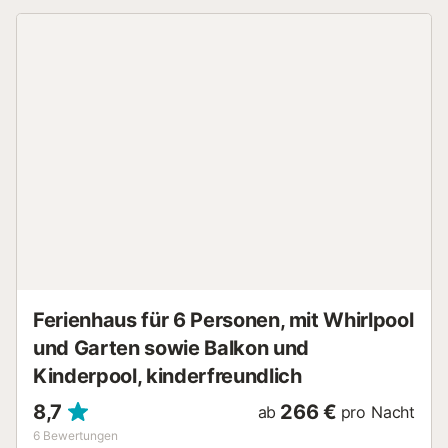
einen privaten Garten auf der Westseite und ist auf zwei
Ebenen gebaut. Die untere Ebene verfügt über eine große
Küche und ein Wohnzimmer. Der Kamin ist das Herzstück
beider Räume, da er von beiden Seiten zugänglich ist.
Außerdem gibt es im Erdgeschoss ein kleines
Schlafzimmer mit Bad. Im ersten Stock befindet sich die
Master-Suite mit herrlichem Meerblick. Die Gegend
Costabella ist bekannt für ihre hochwertigen Strände und
alle Annehmlichkeiten sind fußläufig erreichbar. Strand,
Geschäfte und Restaurants befinden sich alle im Umkreis
von 500 Metern um die Unterkunft. Von diesem Ferienhaus
ist Marbella nur fünf Fahrminuten entfernt. Puerto Banús ist
etwa zehn bis fünfzehn Fahrminuten entfernt. Der
Flughafen Málaga ist 30 Fahrminuten entfernt.
VFT/MA/05851...
Ferienhaus für 6 Personen, mit Whirlpool
und Garten sowie Balkon und
Kinderpool, kinderfreundlich
8,7
266 €
ab
pro Nacht
6
Bewertungen