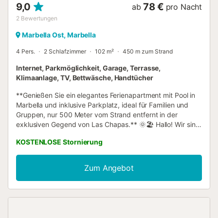
9,0
78 €
ab
pro Nacht
2
Bewertungen
Marbella Ost, Marbella
4 Pers.
2 Schlafzimmer
102 m²
450 m zum Strand
Internet, Parkmöglichkeit, Garage, Terrasse,
Klimaanlage, TV, Bettwäsche, Handtücher
**Genießen Sie ein elegantes Ferienapartment mit Pool in
Marbella und inklusive Parkplatz, ideal für Familien und
Gruppen, nur 500 Meter vom Strand entfernt in der
exklusiven Gegend von Las Chapas.** 🌞🏖️ Hallo! Wir sind
CUBO'S HOLIDAY HOMES, seit 2005 auf Ferienunterkünfte
KOSTENLOSE Stornierung
spezialisiert. Dieses geräumige Apartment in Marbella
bietet Platz für 4 Personen und verspricht einen
komfortablen und erholsamen Aufenthalt in bester Lage.
Zum Angebot
Es verfügt über zwei elegant eingerichtete Schlafzimmer,
das Hauptschlafzimmer mit luxuriösem Bad en Suite, sowie
ein zweites komplettes Badezimmer. Die Küche ist
komplett ausgestattet mit modernen Geräten wie
Backofen, Mikrowelle und Geschirrspüler, perfekt für die