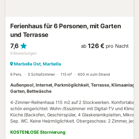
vom Wasserpark "Aqua Mijas", 45 km vom Flughafen
"Malaga International Airport" und liegt in einer ruhigen
Zone in Mee...
Ferienhaus für 6 Personen, mit Garten
und Terrasse
7,6
126 €
ab
pro Nacht
9
Bewertungen
Marbella Ost, Marbella
6 Pers.
3 Schlafzimmer
115 m²
400 m zum Strand
Außenpool, Internet, Parkmöglichkeit, Terrasse, Klimaanlage,
Garten, Bettwäsche
4-Zimmer-Reihenhaus 115 m2 auf 2 Stockwerken. Komfortabel 
schön eingerichtet: Wohn-/Esszimmer mit Digital-TV und Klimaa
Küche (Backofen, Geschirrspüler, 4 Glaskeramikplatten, Mikrowel
Sep. WC. Keine Heizmöglichkeit. Obergeschoss: 2 Zimmer, jede
Zimmer mit 1 franz. Bett (160 cm, Länge 200 cm), Klimaanlage. 
KOSTENLOSE Stornierung
Zimmer mit 2 Betten (90 cm, Länge 200 cm), Klimaanlage. 2 Bä