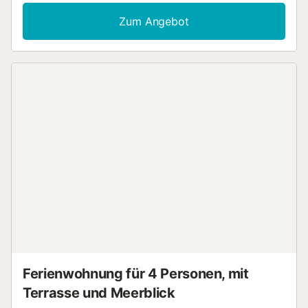
Terrasse 20 m2, Südwestlage. Terrassenmöbel. Sicht auf den Ga
Zur Verfügung: Waschmaschine, Bügeleisen, Kinderhochstuhl, B
Zum Angebot
Haartrockner. Internet (WLAN, gratis). Bitte beachten: Nichtrau
Haus. VUT/MA/18141 // Reg. Nr.:
ESFCTU0000290280002480810000000000000000VUT/MA/18
Ferienwohnung für 4 Personen, mit
Terrasse und Meerblick