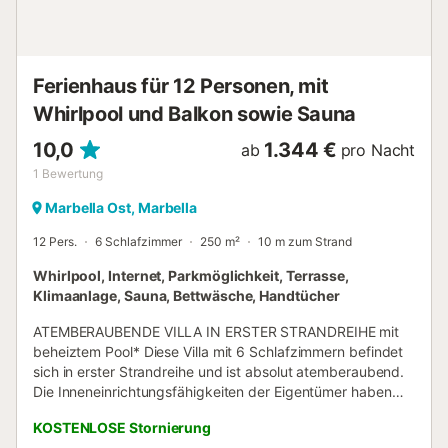
Schlafzimmer und bietet Platz für 6 Personen. Die Villa ist
geschmackvoll eingerichtet, geräumig und misst 195 m².
Das Anwesen befindet sich 100 m vom Restaurant, 200 m
vom Sandstrand, 300 m vom Supermarkt, 2 km vom
Ferienhaus für 12 Personen, mit
Golfplatz, 4 km von der Stadt...
Whirlpool und Balkon sowie Sauna
10,0
1.344 €
ab
pro Nacht
1
Bewertung
Marbella Ost, Marbella
12 Pers.
6 Schlafzimmer
250 m²
10 m zum Strand
Whirlpool, Internet, Parkmöglichkeit, Terrasse,
Klimaanlage, Sauna, Bettwäsche, Handtücher
ATEMBERAUBENDE VILLA IN ERSTER STRANDREIHE mit
beheiztem Pool* Diese Villa mit 6 Schlafzimmern befindet
sich in erster Strandreihe und ist absolut atemberaubend.
Die Inneneinrichtungsfähigkeiten der Eigentümer haben
diese Immobilie zu einem einzigartigen Ferienhaus
KOSTENLOSE Stornierung
gemacht. Diese Villa verfügt über 6 Schlafzimmer (King-