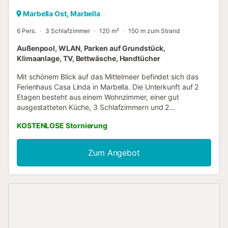
Marbella Ost, Marbella
6 Pers.
3 Schlafzimmer
120 m²
150 m zum Strand
Außenpool, WLAN, Parken auf Grundstück,
Klimaanlage, TV, Bettwäsche, Handtücher
Mit schönem Blick auf das Mittelmeer befindet sich das
Ferienhaus Casa Linda in Marbella. Die Unterkunft auf 2
Etagen besteht aus einem Wohnzimmer, einer gut
ausgestatteten Küche, 3 Schlafzimmern und 2
Badezimmern sowie einem Gäste-WC und bietet somit
KOSTENLOSE Stornierung
Platz für 6 Personen. Zur Ausstattung gehören außerdem
Highspeed-WLAN (für Videoanrufe geeignet), ein TV, eine
Klimaanlage sowie eine Waschmaschine. Diese Unterkunft
Zum Angebot
verfügt über 2 offene Terrassen, eine überdachte Terrasse
und einen Balkon, die Sie exklusiv nutzen können.
Außerdem ist ein Gemeinschaftspool (geöffnet von April
bis Oktober) für alle Gäste zugänglich. Die Unterkunft
befindet sich in der Nähe des Strandes. Ein Parkplatz ist
auf dem Grundstück vorhanden und kostenlose Parkplätze
sind an der Straße vorhanden. Haustiere, Rauchen und