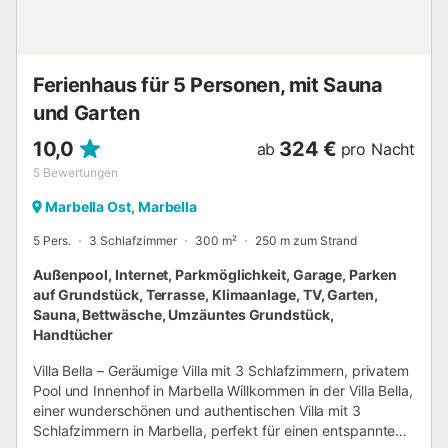
während Ihres Aufenthalts bietet. Im Eingangsbereich
erwartet Sie ein großzügiges, elegant eingerichtetes
Wohn-Esszimmer mit einem bequemen Sofa, Smart-TV
und einem Esstisch für acht Personen. Das Wohnzimmer ist
Ferienhaus für 5 Personen, mit Sauna
mit einer komplett ausgestatteten offenen Küche
verbunden, die ei...
und Garten
10,0
324 €
ab
pro Nacht
5
Bewertungen
Marbella Ost, Marbella
5 Pers.
3 Schlafzimmer
300 m²
250 m zum Strand
Außenpool, Internet, Parkmöglichkeit, Garage, Parken
auf Grundstück, Terrasse, Klimaanlage, TV, Garten,
Sauna, Bettwäsche, Umzäuntes Grundstück,
Handtücher
Villa Bella – Geräumige Villa mit 3 Schlafzimmern, privatem
Pool und Innenhof in Marbella Willkommen in der Villa Bella,
einer wunderschönen und authentischen Villa mit 3
Schlafzimmern in Marbella, perfekt für einen entspannten