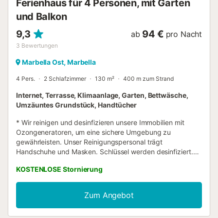
Ferienhaus für 4 Personen, mit Garten
und Balkon
9,3
94 €
ab
pro Nacht
3
Bewertungen
Marbella Ost, Marbella
4 Pers.
2 Schlafzimmer
130 m²
400 m zum Strand
Internet, Terrasse, Klimaanlage, Garten, Bettwäsche,
Umzäuntes Grundstück, Handtücher
* Wir reinigen und desinfizieren unsere Immobilien mit
Ozongeneratoren, um eine sichere Umgebung zu
gewährleisten. Unser Reinigungspersonal trägt
Handschuhe und Masken. Schlüssel werden desinfiziert.
Wir befolgen die Anweisungen des ICTE (Instituto para la
KOSTENLOSE Stornierung
Calidad Turistica Española). Dieses Ferienhaus in
Costabella ist perfekt für Paare oder kleine Familien, die
eine Unterkunft mit Privatsphäre und spanischem Charme
Zum Angebot
suchen, nur wenige Gehminuten von einem der besten
Strände Marbellas entfernt. Das Anwesen verfügt über