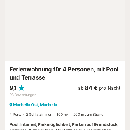
Wohnzimmers mit Blick auf den Garten ist der perfekte
Essbereich. Das Haus ist nach Süden ausgerichtet und der
Garten ist komplett eingezäunt. Der L-förmige Pool wird
von der Terrasse aus überblickt, was ihn perfekt für Eltern
macht, die ihre Kinder im Auge behalten möchten. Die
meisten Annehmlichkeiten sind zu Fuß vom Haus aus
erreichbar: Supermärkte, Restaurants und natürlich der
Strand. In der Nähe gibt es mehrere Sportanlagen wie
Tennisclubs (Royal Tennis Club, Pinomar Racquets Club),
Golfclubs (Santa Clara und Marbella Golf and Country
Club), Fitnessstudios und sogar Reitmöglichkeiten....
Ferienwohnung für 4 Personen, mit Pool
und Terrasse
9,1
84 €
ab
pro Nacht
98
Bewertungen
Marbella Ost, Marbella
4 Pers.
2 Schlafzimmer
100 m²
200 m zum Strand
Pool, Internet, Parkmöglichkeit, Parken auf Grundstück,