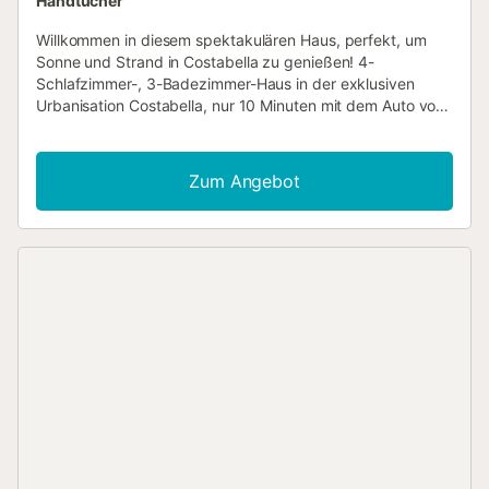
Handtücher
Willkommen in diesem spektakulären Haus, perfekt, um
Sonne und Strand in Costabella zu genießen! 4-
Schlafzimmer-, 3-Badezimmer-Haus in der exklusiven
Urbanisation Costabella, nur 10 Minuten mit dem Auto vom
Zentrum Marbellas und 15 Minuten von Puerto Banús
entfernt. Diese Immobilie kombiniert modernes Design,
Komfort und eine privilegierte Lage – ideal für einen
Zum Angebot
unvergesslichen Urlaub. DIE UMGEBUNG IM DETAIL |
COSTABELLA, MARBELLA ⤵️ Gelegen in einer der
begehrtesten Gegenden von Marbella Ost, ist Costabella
bekannt für seine Strandrestaurants und Beach Clubs. Hier
können Sie köstliches Essen genießen und entspannende
Tage am Strand verbringen – alles in einer ruhigen und
gepflegten Umgebung. Eine kurze Autofahrt bringt Sie ins
Zentrum von Marbella (10 Minuten), nach Puerto Banús (15
Minuten) und zum Flughafen Málaga (40 Minuten). Der
nächste Supermarkt ist nur 2 Minuten entfernt, was die
Lage ideal macht, um die Costa del Sol zu erkunden und
ihre Annehmlichkeiten zu genießen. DAS HAUS IM DETAIL
⤵️ Dieses moderne Haus erstreckt sich über zwei Etagen
und ist so gestaltet, dass es Komfort und Funktionalität