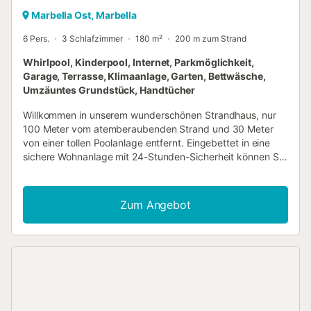
Marbella Ost, Marbella
6 Pers.
3 Schlafzimmer
180 m²
200 m zum Strand
Whirlpool, Kinderpool, Internet, Parkmöglichkeit,
Garage, Terrasse, Klimaanlage, Garten, Bettwäsche,
Umzäuntes Grundstück, Handtücher
Willkommen in unserem wunderschönen Strandhaus, nur
100 Meter vom atemberaubenden Strand und 30 Meter
von einer tollen Poolanlage entfernt. Eingebettet in eine
sichere Wohnanlage mit 24-Stunden-Sicherheit können Sie
während Ihres gesamten Aufenthalts unbesorgt sein. Die
Anlage verfügt über einen fantastischen Poolbereich mit
Palmen, einen separaten Pool für Kinder und einen
Zum Angebot
Spielplatz, was sie perfekt für Familien macht. Die Lage ist
ideal für Sportbegeisterte, mit einem Fitnesscenter, einem
Tenniszentrum und 3 Golfplätzen in der Nähe.
Verschiedene Strandaktivitäten finden Sie direkt vor Ihrer
Haustür, und die berühmte Strandbar und das Restaurant
Bono's Beach sind nur 200 Meter entfernt. Zusätzlich sind
weitere Strandbars, Restaurants, Bäckereien, Cafés und
Supermärkte zu Fuß erreichbar. Das berühmte Puerto