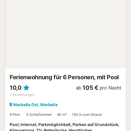
Zubereitung Ihrer Lieblingsgerichte. Das Wohnzimmer ist
hell und bietet direkten Zugang zu einer großen möblierten
Terrasse, ideal für Mahlzeiten im Freien oder Abendessen
unter den Sternen. Darüber hinaus verfügt das Apartment
über Klimaanlage, Heizung, WLAN und drei Fernseher für
Ihre Unterhaltung. Ferienapartment mit Pool in Marbella Die
Anlage bietet einen schönen Gemeinschaftspool, umgeben
von gepflegten Gärten, ein idealer Ort zum Abkühlen und
Entspannen. Die Lage ist ruhig und sicher, nur wenige
Autominuten vom Zentrum von Marbella entfernt, mit
einfachem Zugang zu Restaurants, Geschäften und
Freizeitaktivitäten. Nur 500 Meter entfernt finden Sie feine
Sandstrände und ein vielfältige...
Ferienwohnung für 6 Personen, mit Pool
10,0
105 €
ab
pro Nacht
2
Bewertungen
Marbella Ost, Marbella
6 Pers.
3 Schlafzimmer
90 m²
150 m zum Strand
Pool, Internet, Parkmöglichkeit, Parken auf Grundstück,
Klimaanlage, TV, Bettwäsche, Handtücher