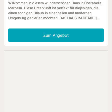
Willkommen in diesem wunderschönen Haus in Costabella,
Marbella. Diese Unterkunft ist perfekt für diejenigen, die
einen sonnigen Urlaub in einer hellen und modernen
Umgebung genießen möchten. DAS HAUS IM DETAIL ⤵️
Das Haus befindet sich in einer ruhigen und gepflegten
Wohnanlage, die ein ruhiges und entspannendes Ambiente
bietet. Da es auf einer Etage liegt, ist es für alle Gäste
Zum Angebot
zugänglich und komfortabel. Beim Betreten des Hauses
werden Sie von einem geräumigen Wohn-Essbereich
empfangen, der stilvoll eingerichtet und mit allem
ausgestattet ist, was Sie während Ihres Aufenthalts
benötigen. Das Wohnzimmer verfügt über ein bequemes
Sofa und einen Fernseher für Ihre Unterhaltung. Es gibt
auch einen Holzofen, der an kühleren Tagen Wärme
spendet. Der Essbereich ist mit einem großen Tisch
ausgestattet, der Platz für sechs Personen bietet –
perfekt, um Mahlzeiten mit Ihren Lieben zu genießen. Die
amerikanische Küche ist vollständig mit modernen Geräten
ausgestattet, darunter Backofen, Mikrowelle, Kühlschrank,
Kaffeemaschine, Toaster und Wasserkocher. Außerdem
finden Sie alle notwendigen Küchenutensilien, um köstliche
Mahlzeiten zuzubereiten. Vom Wohn-Essbereich aus haben