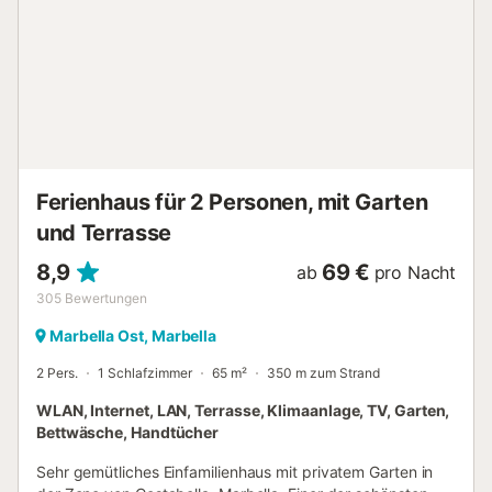
Haus auf einer Ebene wurde entworfen, um einen
komfortablen und praktischen Aufenthalt zu
gewährleisten. Beim Betreten begrüßt Sie ein helles Wohn-
Esszimmer mit Kamin, elektrischen Jalousien und einem
Smart-TV. Das Haus verfügt über 2 Schlafzimmer. Das
Hauptschlafzimmer ist mit einem Doppelbett ausgestattet,
während das zweite Schlafzimmer zwei Betten à 90 cm
bietet. Beide Schlafzimmer sind mit einer Klimaanlage für
Heizen und Kühlen ausges...
Ferienhaus für 2 Personen, mit Garten
und Terrasse
8,9
69 €
ab
pro Nacht
305
Bewertungen
Marbella Ost, Marbella
2 Pers.
1 Schlafzimmer
65 m²
350 m zum Strand
WLAN, Internet, LAN, Terrasse, Klimaanlage, TV, Garten,
Bettwäsche, Handtücher
Sehr gemütliches Einfamilienhaus mit privatem Garten in