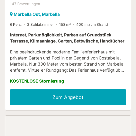
147
Bewertungen
Marbella Ost, Marbella
6 Pers.
3 Schlafzimmer
158 m²
400 m zum Strand
Internet, Parkmöglichkeit, Parken auf Grundstück,
Terrasse, Klimaanlage, Garten, Bettwäsche, Handtücher
Eine beeindruckende moderne Familienferienhaus mit
privatem Garten und Pool in der Gegend von Costabella,
Marbella. Nur 300 Meter vom besten Strand von Marbella
entfernt. Virtueller Rundgang: Das Ferienhaus verfügt über
drei Schlafzimmer, die sich auf zwei Etagen verteilen. Im
KOSTENLOSE Stornierung
Erdgeschoss befinden sich die offene Küche, die mit dem
Essbereich verbunden ist, der große Wohnbereich mit
einer gewölbten Holztreppe, die in den zweiten Stock
Zum Angebot
führt. Im Erdgeschoss befinden sich auch zwei
Schlafzimmer, beide mit eigenem Bad. Die erste Etage ist
ganz der Mastersuite und ihrer Terrasse mit herrlichem
Meerblick vorbehalten. Das Haus wurde im modernen Stil
mit vielen Fensterflächen gebaut, die das wunderschöne
mediterrane Licht hereinlassen. Die Terrasse des