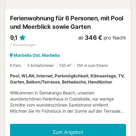
Sie Zugang zu einer überdachten Terrasse mit einer
gemütlichen Chill-Out-Ecke, ideal, um sich zu entspannen
und die frische Luft zu genießen. Es gibt auch eine zweite,
Ferienwohnung für 6 Personen, mit Pool
größere und sonnigere Terrasse mit einem Esstisc...
und Meerblick sowie Garten
9,1
346 €
ab
pro Nacht
7
Bewertungen
Marbella Ost, Marbella
6 Pers.
3 Schlafzimmer
130 m²
150 m zum Strand
Pool, WLAN, Internet, Parkmöglichkeit, Klimaanlage, TV,
Garten, Balkon/Terrasse, Bettwäsche, Handtücher
Willkommen in Semarango Beach, unserem
wunderschönen Ferienhaus in Costabella, nur wenige
Schritte vom wunderschönen Sandstrand entfernt.
Möchten Sie Ihr Frühstück in der Sonne auf der Terrasse
genießen und danach barfuß zum Strand gehen? Dann ist
dies das perfekte Haus für Sie! Costabella ist bekannt für
die besten Strände und Restaurants in Marbella und ist nur
Zum Angebot
eine 7-minütige Fahrt von der Altstadt von Marbella und 15