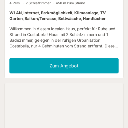
4 Pers.
2 Schlafzimmer
450 m zum Strand
WLAN, Internet, Parkmöglichkeit, Klimaanlage, TV,
Garten, Balkon/Terrasse, Bettwäsche, Handtücher
Willkommen in diesem idealen Haus, perfekt für Ruhe und
Strand in Costabella! Haus mit 2 Schlafzimmern und 1
Badezimmer, gelegen in der ruhigen Urbanisation
Costabella, nur 4 Gehminuten vom Strand entfernt. Diese
Unterkunft kombiniert modernes Design, Komfort und eine
unschlagbare Lage, ideal für einen unvergesslichen
Urlaub. DIE UMGEBUNG IM DETAIL | COSTABELLA,
Zum Angebot
MARBELLA ⤵️ Costabella ist eine der ruhigsten und
bestgepflegten Gegenden im Osten von Marbella. Bekannt
für ihre charmanten Strandbars und Beach Clubs, bietet
sie die Möglichkeit, köstliches Essen zu genießen und
entspannende Tage am Meer zu verbringen. Die Nähe
zum Zentrum von Marbella (7 Minuten mit dem Auto) und
zum Flughafen Málaga (40 Minuten mit dem Auto) macht
diese Lage zu einem strategischen Ausgangspunkt, um
die Costa del Sol zu erkunden. Die Urbanisation bietet
zudem eine einladende Atmosphäre, ideal für Familien und
Freunde. DAS HAUS IM DETAIL ⤵️ Dieses frisch renovierte