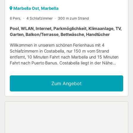
Marbella Ost, Marbella
6 Pers.
4 Schlafzimmer
300 m zum Strand
Pool, WLAN, Internet, Parkmöglichkeit, Klimaanlage, TV,
Garten, Balkon/Terrasse, Bettwäsche, Handtücher
Willkommen in unserem schönen Ferienhaus mit 4
Schlafzimmern in Costabella, nur 150 m vom Strand
entfernt, 10 Minuten Fahrt nach Marbella und 15 Minuten
Fahrt nach Puerto Banus. Costabella liegt in der Nähe
vieler Golfplätze, hat einen der schönsten Sandstrände
Marbellas und ist bekannt für seine hervorragenden
Strandbars und Beachclubs. Es gibt auch zwei
Zum Angebot
Supermärkte, die in 7 Minuten zu Fuß zu erreichen sind, so
dass ein Auto nicht wirklich notwendig ist. Das schöne
Haus ist auf 3 Ebenen gebaut, auf der Eingangsebene
befindet sich das Wohn-Esszimmer, die Küche, 1
Schlafzimmer mit einem Doppelbett 140x200 und 1
Badezimmer. Im ersten Stock befinden sich drei
Schlafzimmer und zwei Bäder. Zwei der Schlafzimmer
haben Doppelbetten, das Hauptschlafzimmer hat ein