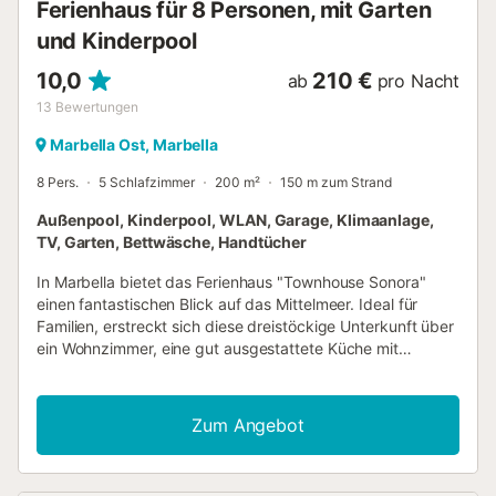
Ferienhaus für 8 Personen, mit Garten
und Kinderpool
10,0
210 €
ab
pro Nacht
13
Bewertungen
Marbella Ost, Marbella
8 Pers.
5 Schlafzimmer
200 m²
150 m zum Strand
Außenpool, Kinderpool, WLAN, Garage, Klimaanlage,
TV, Garten, Bettwäsche, Handtücher
In Marbella bietet das Ferienhaus "Townhouse Sonora"
einen fantastischen Blick auf das Mittelmeer. Ideal für
Familien, erstreckt sich diese dreistöckige Unterkunft über
ein Wohnzimmer, eine gut ausgestattete Küche mit
Geschirrspüler, fünf Schlafzimmer, drei Badezimmer sowie
ein Gäste-WC und bietet Platz für bis zu acht Personen. Zu
den Annehmlichkeiten gehören WLAN, ein Smart-TV mit
Zum Angebot
Streaming-Diensten, Klimaanlage, Heizung,
Waschmaschine und Trockner. Ein Hochstuhl ist ebenfalls
vorhanden. Das Ferienhaus verfügt über einen privaten