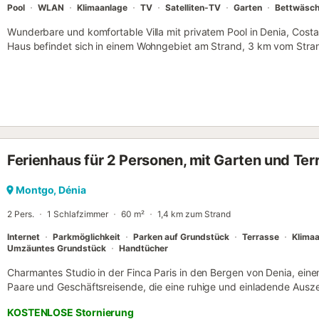
Pool
WLAN
Klimaanlage
TV
Satelliten-TV
Garten
Bettwäsc
Wunderbare und komfortable Villa mit privatem Pool in Denia, Costa
Haus befindet sich in einem Wohngebiet am Strand, 3 km vom Stra
Javea entfernt. Das Haus verfügt über 2 Schlafzimmer, 1 Badezimm
bietet Privatsphäre, einen wunderschönen Garten mit Rasen und Bäu
wunderschönen Ausblick auf das Meer, das Tal und die Berge. Der 
Sportaktivitäten, Ausgehmöglichkeiten, Sehenswürdigkeiten und Kul
ausgezeichneten Wahl, um Ihren Urlaub in Spanien mit Familie oder
zu verbringen. Innenbereich der Villa große Villa Wohnzimmer mit K
und Hi-Fi-Anlage Kamin im Wohnzimmer (Holz) 2 Schlafzimmer, 1 
Ferienhaus für 2 Personen, mit Garten und Ter
Satellitenantenne (Astra) Alarmsystem Waschküche mit Waschmasc
Elektroherd, Elektrobackofen, Mikrowelle, Geschirrspüler, Kühlschr
Wasserkocher, Mixer, Toaster und Entsafter Schlafzimmer und Bad
Montgo, Dénia
Klimaanlage und 2 Einzelbetten (Maße 190 x 90 cm) Schlafzimmer m
2 Pers.
1 Schlafzimmer
60 m²
1,4 km zum Strand
(Maße 200 x 90 cm) Badezimmer mit Doppelwaschbecken, Dusche un
eingezäuntes Grundstück lagune...
Internet
Parkmöglichkeit
Parken auf Grundstück
Terrasse
Klima
Umzäuntes Grundstück
Handtücher
Charmantes Studio in der Finca Paris in den Bergen von Denia, einem
Paare und Geschäftsreisende, die eine ruhige und einladende Ausz
große Unterkunft bietet eine intime und funktionale Atmosphäre mit 
KOSTENLOSE Stornierung
über ein Hauptschlafzimmer mit einem komfortablen Doppelbett, da