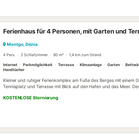
Parkplatz ist auf dem Grundstück vorhanden. Haustiere, Rauchen u
erlaubt....
Ferienhaus für 4 Personen, mit Garten und Ter
Montgo, Dénia
4 Pers.
2 Schlafzimmer
80 m²
1,4 km zum Strand
Internet
Parkmöglichkeit
Terrasse
Klimaanlage
Garten
Bettwä
Handtücher
Kleiner und ruhiger Ferienkomplex am Fuße des Berges mit einem 
Tennisplatz und Terrasse mit Blick auf den Hafen und das Meer. De
Reihenhäusern und dieses hier ist am Ende eine Eckhaus, nur wenige
KOSTENLOSE Stornierung
Haus ist einfach eingerichtet und verfügt über eine Küchenzeile m
Kühlschrank mit Gefrierfach. Wohn-Esszimmer mit SAT-TV, Klimaanl
Blick auf den Hafen und das Meer. Der Garten verfügt über Palmen
gibt ein Schlafzimmer mit zwei Matratzenbetten, ein Schlafzimmer m
Badezimmer mit Dusche. Entfernung zum Zentrum von Denia 3,5 k
und Bars/Restaurants 800 m. Ein Auto ist erforderlich. Haustiere sin
Heizung (Gas, Öl oder Pellets) ist nicht inbegriffen. Bei Langzeitau