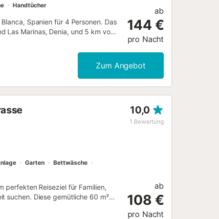
he
Handtücher
ab
144 €
 Blanca, Spanien für 4 Personen. Das
nd Las Marinas, Denia, und 5 km von
pro Nacht
er und 1 Gäste-WC. Die Unterkunft
men, einen herrlichen Pool und einen
Komfort und die Nähe zum Strand, zu
Zum Angebot
tur machen diese Villa zu einer
 Freunden und sogar Ihren Haustieren
limaanlage, Fernseher, DVD-Player
Badezimmer und 1 Gäste-WC
rasse
10,0
hine und Trockner Küche Küche mit
ank, Gefrierschrank, Kaffeemaschine,
1
Bewertung
ezimmer Schlafzimmer mit
it Klimaanlage und 2 Einzelbetten
d Toilette Außenbereich der Villa
anlage
Garten
Bettwäsche
ab
 perfekten Reiseziel für Familien,
108 €
eit suchen. Diese gemütliche 60 m²
Platz für 2 Personen. Sie verfügt
pro Nacht
s erholsamen Schlaf garantiert. Das