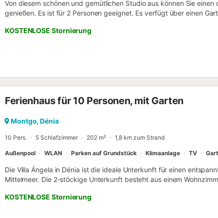
Von diesem schönen und gemütlichen Studio aus können Sie einen d
genießen. Es ist für 2 Personen geeignet. Es verfügt über einen Ga
eingezäuntes Grundstück, eine Terrasse, einen privaten Pool und e
KOSTENLOSE Stornierung
selben Gebäude. Das Studio verfügt über Internetzugang (WLAN),
Sat-TV. Die Kochnische mit Cerankochfeld ist mit Kühlschrank/Gefrie
Geschirr/Besteck, Kochutensilien, Kaffeemaschine, Toaster und Sa
kommunalen Verordnung darf vom 1. Juni bis 15. Oktober kein offe
werden (obwohl der verfügbare Grill im Haus gasbetrieben ist). Der
Pellets) ist nicht inbegriffen. Bei Langzeitaufenthalten sind Strom u
sowie WLAN, Bettwäsche und Handtücher nicht inbegriffen. Der Preis
Ferienhaus für 10 Personen, mit Garten
nach den Bedingungen der Agentur....
Montgo, Dénia
10 Pers.
5 Schlafzimmer
202 m²
1,8 km zum Strand
Außenpool
WLAN
Parken auf Grundstück
Klimaanlage
TV
Gar
Die Villa Ángela in Dénia ist die ideale Unterkunft für einen entspan
Mittelmeer. Die 2-stöckige Unterkunft besteht aus einem Wohnzimm
und 3 Bädern und bietet somit Platz für 10 Personen. Zur Ausstatt
KOSTENLOSE Stornierung
einem Arbeitsplatz für Homeoffice, ein TV, eine Klimaanlage sowie
Ferienhaus bietet einen privaten Außenbereich mit Pool, Garten, über