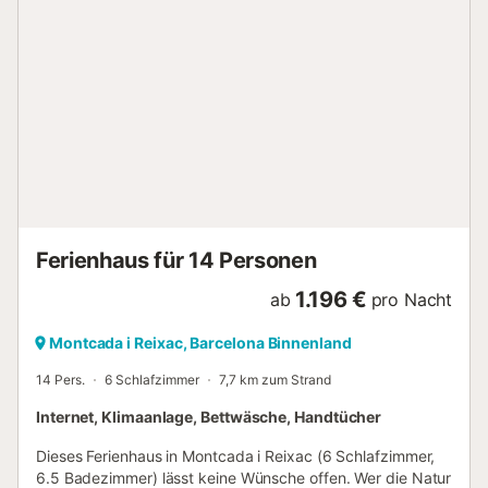
den Sonnenuntergang von der Veranda aus beobachten
aus dem Garten) Das Haus ist so, wie Sie es auf den Fotos
sehen. Ein gemütliches Haus ohne großen Luxus, aber mit
allen notwendigen Details, damit Sie sich wohl und
entspannt fühlen. Zusätzlich zu einem kleinen Willkommen,
haben Sie Kaffee und Tee gratis zur Verfügung....
Ferienhaus für 14 Personen
1.196 €
ab
pro Nacht
Montcada i Reixac, Barcelona Binnenland
14 Pers.
6 Schlafzimmer
7,7 km zum Strand
Internet, Klimaanlage, Bettwäsche, Handtücher
Dieses Ferienhaus in Montcada i Reixac (6 Schlafzimmer,
6.5 Badezimmer) lässt keine Wünsche offen. Wer die Natur