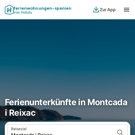
ferienwohnungen-spanien
Zur App
von Holidu
Ferienunterkünfte in Montcada
i Reixac
Reiseziel