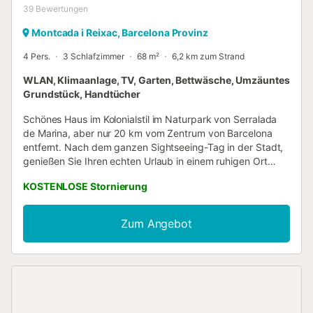
39
Bewertungen
Montcada i Reixac, Barcelona Provinz
4 Pers.
3 Schlafzimmer
68 m²
6,2 km zum Strand
WLAN, Klimaanlage, TV, Garten, Bettwäsche, Umzäuntes
Grundstück, Handtücher
Schönes Haus im Kolonialstil im Naturpark von Serralada
de Marina, aber nur 20 km vom Zentrum von Barcelona
entfernt. Nach dem ganzen Sightseeing-Tag in der Stadt,
genießen Sie Ihren echten Urlaub in einem ruhigen Ort
inmitten der Natur. Die privilegierte Lage des Hauses
KOSTENLOSE Stornierung
ermöglicht es Ihnen, maximale Ruhe zu genießen und
dabei unglaubliche Sonnenuntergänge in Ihrer
Hängematte zu beobachten. Meine Unterkunft ist gut für
Zum Angebot
Paare, Abenteurer, Familien mit Kindern und / oder
Haustiere. Was wirklich besonders ist, ist die Situation.
Dank der Nähe zu Barcelona können Sie den ganzen Tag
über Städtetourismus betreiben und danach in einem von
Natur umgebenen Haus mit allem, was dazu gehört,
entspannen (Sie hören Vögel statt Lastwagen oder können