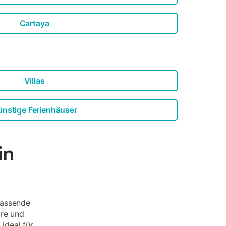
Cartaya
Villas
nstige Ferienhäuser
in
passende
äre und
ideal für