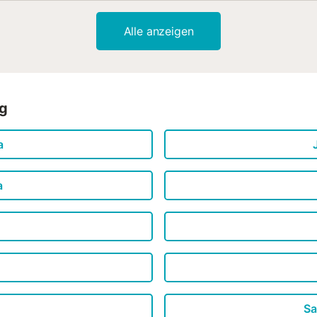
der Küche gibt es einen Ofen, eine Herdplatte und einen Kühlschra
Kochtopf für Hummer und eine Mikrowelle. Und damit du nicht so vi
Alle anzeigen
dir vor Ort außerdem eine Waschmaschine und ein Wäschetrockner z
ng
a
a
Sa