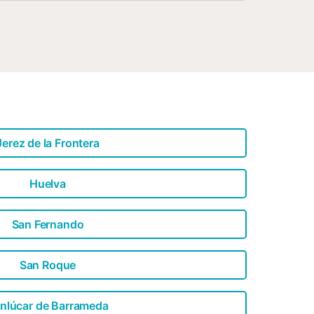
nk sowie eine Kaffeemaschine, einen
el Kleidung einpacken musst, stehen
ur Verfügung....
Jerez de la Frontera
Huelva
San Fernando
San Roque
nlúcar de Barrameda