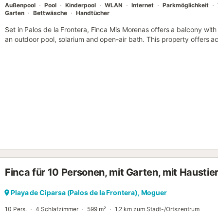
Außenpool
Pool
Kinderpool
WLAN
Internet
Parkmöglichkeit
Garten
Bettwäsche
Handtücher
Set in Palos de la Frontera, Finca Mis Morenas offers a balcony with
an outdoor pool, solarium and open-air bath. This property offers ac
parking and free WiFi....
Finca für 10 Personen, mit Garten, mit Haustie
Playa de Ciparsa (Palos de la Frontera), Moguer
10 Pers.
4 Schlafzimmer
599 m²
1,2 km zum Stadt-/Ortszentrum