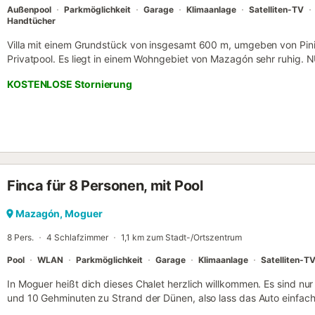
Außenpool
Parkmöglichkeit
Garage
Klimaanlage
Satelliten-TV
Handtücher
Villa mit einem Grundstück von insgesamt 600 m, umgeben von Pini
Privatpool. Es liegt in einem Wohngebiet von Mazagón sehr ruhig
Handtücher und Bettwäsche inklusive ab einem Mindestaufenthalt vo
KOSTENLOSE Stornierung
insgesamt 12 Personen, die in 4 Zimmer mit großen Fenstern mit Mo
können. Es verfügt über 2 Badezimmer, von denen eines über eine
Badewanne und ein Bidet verfügt. Das Wohnzimmer verfügt über ei
Essbereich. Es verfügt über eine voll ausgestattete Küche mit allem
Backofen, Geschirrspüler, Herd, Kühlschrank, Gefrierschrank mit 5 
Kaffeemaschine, Toaster und allen Arten von Küchenutensilien. Das 
zugänglich. Darüber hinaus hat es eine große Terrasse Veranda in d
Finca für 8 Personen, mit Pool
Neben der Veranda befindet sich eine hintere Terrasse neben dem p
über einen großen Esstisch neben dem Pool, der sich auf dem Grun
m breit ist. Es wird sicher ab 1. Mai verfügbar sein. Das Grundstück
Mazagón, Moguer
Rasenfläche zum Grillen, die ebenfalls im Haus vorhanden ist, sowie
8 Pers.
4 Schlafzimmer
1,1 km zum Stadt-/Ortszentrum
Personen. Sehr cooles ...
Pool
WLAN
Parkmöglichkeit
Garage
Klimaanlage
Satelliten-T
In Moguer heißt dich dieses Chalet herzlich willkommen. Es sind nu
und 10 Gehminuten zu Strand der Dünen, also lass das Auto einfach
praktische überdachte Parkplätze auf dem Gelände bietet. Dieses F