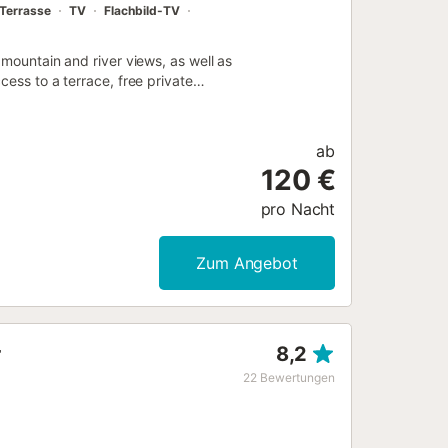
Terrasse
TV
Flachbild-TV
 mountain and river views, as well as
cess to a terrace, free private
ab
120 €
pro Nacht
Zum Angebot
r
8,2
22
Bewertungen