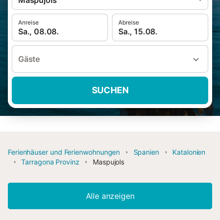
Maspujols
Anreise
Abreise
Sa., 08.08.
Sa., 15.08.
Gäste
SUCHEN
Ferienhäuser und Ferienwohnungen
Spanien
Katalonien
Tarragona Provinz
Maspujols
Alle anzeigen