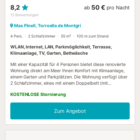
8,2
50 €
ab
pro Nacht
12
Bewertungen
Mas Pinell, Torroella de Montgrí
4 Pers.
2 Schlafzimmer
55 m²
100 m zum Strand
WLAN, Internet, LAN, Parkmöglichkeit, Terrasse,
Klimaanlage, TV, Garten, Bettwäsche
Mit einer Kapazität für 4 Personen bietet diese renovierte
Wohnung direkt am Meer Ihnen Komfort mit Klimaanlage,
einem Garten und Parkplätzen. Die Wohnung verfügt über
2 Schlafzimmer, eines mit einem Doppelbett (mit
Klimaanlage, die zum Flur hin ausgerichtet ist) und das
KOSTENLOSE Stornierung
andere mit zwei Einzelbetten. Die offene Küche ist mit
einem Kühlschrank/Gefrierschrank, einem Backofen,
Geschirr, Küchenutensilien, einer Kaffeemaschine und
Zum Angebot
einem Toaster ausgestattet. Die Fenster sind mit
Moskitonetzen ausgestattet und das Badezimmer verfügt
über eine Fußbodenheizung. Das Wohnzimmer mit einem
Kamin gibt Zugang zum Gemeinschaftsgarten, der mit
Gartenmöbeln, Liegestühlen und einem Grill ausgestattet