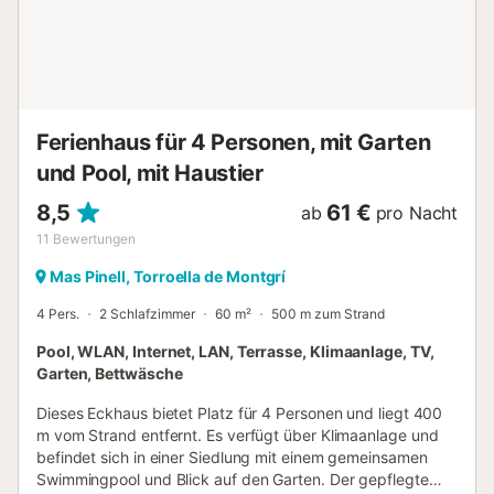
Brava. Von hier aus können Sie die charmanten
nahegelegenen Städte Torroella de Montgrí, Pals und
L'Estartit erkunden. Weniger als 6 km entfernt finden Sie
den Supermarkt Raül Girona und weniger als 3 km entfernt
eine ausgezeic...
Ferienhaus für 4 Personen, mit Garten
und Pool, mit Haustier
8,5
61 €
ab
pro Nacht
11
Bewertungen
Mas Pinell, Torroella de Montgrí
4 Pers.
2 Schlafzimmer
60 m²
500 m zum Strand
Pool, WLAN, Internet, LAN, Terrasse, Klimaanlage, TV,
Garten, Bettwäsche
Dieses Eckhaus bietet Platz für 4 Personen und liegt 400
m vom Strand entfernt. Es verfügt über Klimaanlage und
befindet sich in einer Siedlung mit einem gemeinsamen
Swimmingpool und Blick auf den Garten. Der gepflegte