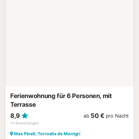
ist. Unsere Unterkunft befindet sich in Mas Pinell, einem
privilegierten Gebiet der katalanischen Costa Brava.
Erkunden Sie die charmanten nahegelegenen Städte
Torroella de Montgrí, Pals und L'Estartit. Mit dem
Supermarkt Raül Girona weniger als 6 km entfernt und
einer ausgezeichneten Vielfalt an Restaurants innerhalb
von 3 km haben Sie alle notwendigen Annehmlichkeiten,
um die köstliche lokale Küche zu genießen. Erleben Sie
das einzigartige Gefühl, direkt am Meer in diesem
renovierten Strandhaus aufzuwachen! WICHTIG: Der
angemessene Verbrauch von 15 kW pro Tag ist inklusive.
Im Falle einer ermäßigten Monatsmiete außerhalb der
Saison ist der Strom NICHT inbegriffen und wird separat
bezahlt!!! Verpfl...
Ferienwohnung für 6 Personen, mit
Terrasse
8,9
50 €
ab
pro Nacht
14
Bewertungen
Mas Pinell, Torroella de Montgrí