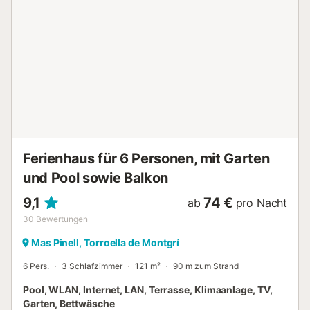
Waschmaschine. Sie finden auch Geschirr, Besteck,
Kochutensilien, Kaffeemaschine und Toaster, damit Sie Ihre
Mahlzeiten einfach zubereiten können. Dieser gemütliche
Bungalow befindet sich in Mas Pinell, einer privilegierten
Zone der katalanischen Costa Brava. Von hier aus haben
Sie die Möglichkeit, die charmanten nahegelegenen Städte
Torroella de Montgrí, Pals und L'Estartit zu erkunden.
Außerdem sind Sie in der Nähe eines Supermarktes (Raül
Girona) und einer ausgezeichneten Auswahl an ...
Ferienhaus für 6 Personen, mit Garten
und Pool sowie Balkon
9,1
74 €
ab
pro Nacht
30
Bewertungen
Mas Pinell, Torroella de Montgrí
6 Pers.
3 Schlafzimmer
121 m²
90 m zum Strand
Pool, WLAN, Internet, LAN, Terrasse, Klimaanlage, TV,
Garten, Bettwäsche