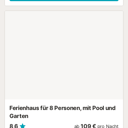
Dusche. Im privaten umzäunten Garten können Sie einen
Grillplatz und verschiedene Entspannungsbereiche
genießen, ideal zum Sonnenbaden, für ein Familienessen
oder einfach nur zum Entspannen mit einem guten Buch.
Außerdem verfügt der Gemeinschaftspoolbereich, der sich
vor dem Haus befindet, über einen großen Pool, ein
Kinderbecken und einen kleinen Spielplatz. Die offene
Küche ist mit einem Keramikkochfeld, einem
Kühlschrank/Gefrierschrank, einer Mikrowelle, einem
Backofen, einer Waschmaschine, einem Geschirrspüler,
einer Kaffeemaschine und einem Toaster sowie allen
Utensilien zum Essen und Kochen ausgestattet. Die
Unterkunft befindet sich in Mas Pinell, einem privilegierten
Gebiet der katalanischen Costa Brava, von wo aus Sie die
charmanten nahegelegenen Städte Torroella de Montgrí,
Pals und L'Estartit erkunden können. Der Supermarkt Raül
Girona ist weniger als 6 km entfernt, und weniger als 3
km...
Ferienhaus für 8 Personen, mit Pool und
Garten
8,6
109 €
ab
pro Nacht