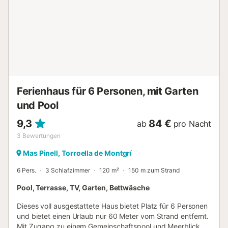
weniger als 6 km entfernt und einer ausgezeichneten
Auswahl an Restaurants innerhalb von 3 km können Sie die
köstliche lokale Gastronomie genießen. Darüber hinaus
ermöglicht es Ihnen, nur wenige Schritte vom Strand
entfernt entspannende Tage am Meer zu verbringen.
Kommen Sie und erleben Sie einen unvergesslichen Urlaub
an der Costa Brava! Haustiere sind erlaubt. WICHTIG: Der
angemessene Verbrauch von 15 kW ...
Ferienhaus für 6 Personen, mit Garten
und Pool
9,3
84 €
ab
pro Nacht
3
Bewertungen
Mas Pinell, Torroella de Montgrí
6 Pers.
3 Schlafzimmer
120 m²
150 m zum Strand
Pool, Terrasse, TV, Garten, Bettwäsche
Dieses voll ausgestattete Haus bietet Platz für 6 Personen
und bietet einen Urlaub nur 60 Meter vom Strand entfernt.
Mit Zugang zu einem Gemeinschaftspool und Meerblick