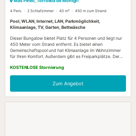
Mas Pinell, Torroella de Montgrí
4 Pers.
2 Schlafzimmer
40 m²
450 m zum Strand
Pool, WLAN, Internet, LAN, Parkmöglichkeit,
Klimaanlage, TV, Garten, Bettwäsche
Dieser Bungalow bietet Platz für 4 Personen und liegt nur
450 Meter vom Strand entfernt. Es bietet einen
Gemeinschaftspool und hat Klimaanlage im Wohnzimmer
für Ihren Komfort. Außerdem gibt es Freiparkplätze. Der
Bungalow ist komplett ausgestattet, damit Sie einen
KOSTENLOSE Stornierung
angenehmen Aufenthalt genießen können. Es verfügt über
einen Garten, Gartenmöbel und eine Grillzone, damit Sie
das Leben im Freien genießen können. Es gibt auch einen
Zum Angebot
Kinderspielbereich für die Kleinen. Im Inneren finden Sie
eine Heizung mit einer Wärmepumpe für kühlere Tage und
Klimaanlage im Wohnzimmer, um Sie im Sommer zu
erfrischen. Es verfügt auch über Internetzugang und zwei
Fernseher für Ihre Unterhaltung. Die Schlafzimmer sind mit
Moskitonetzen ausgestattet, um Ihre Ruhe zu
gewährleisten. Die Küche ist im amerikanischen Stil und
verfügt über alle notwendigen Geräte wie einen
Kühlschrank, eine Mikrowelle, einen Backofen und eine