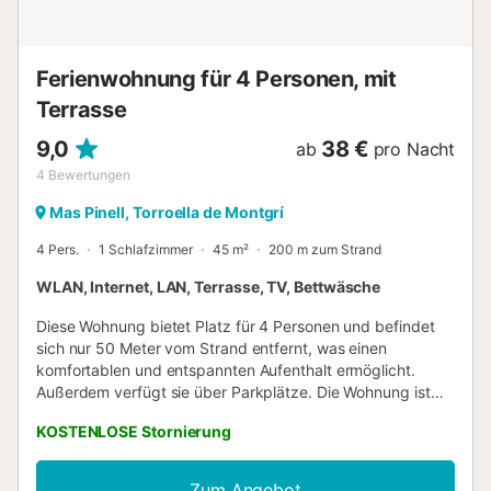
Schwimmbädern und einem kleinen Park für die Kleinsten.
Die Garage des Hauses steht zum Abstellen von
Fahrrädern oder zum Verstauen von Strand...
Ferienwohnung für 4 Personen, mit
Terrasse
9,0
38 €
ab
pro Nacht
4
Bewertungen
Mas Pinell, Torroella de Montgrí
4 Pers.
1 Schlafzimmer
45 m²
200 m zum Strand
WLAN, Internet, LAN, Terrasse, TV, Bettwäsche
Diese Wohnung bietet Platz für 4 Personen und befindet
sich nur 50 Meter vom Strand entfernt, was einen
komfortablen und entspannten Aufenthalt ermöglicht.
Außerdem verfügt sie über Parkplätze. Die Wohnung ist
mit Terrassenmöbeln, einem Sonnenschirm, einem
KOSTENLOSE Stornierung
Ventilator und einem Fernseher ausgestattet. Die separate
Küche ist mit einem Kühlschrank, einer Mikrowelle, einem
Backofen, Geschirr, Kochutensilien, einer Kaffeemaschine
Zum Angebot