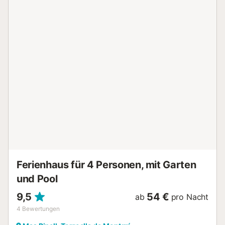
Einzelbetten und ein Doppelbett sowie das Hauptbad mit
Waschmaschine und Dusche. Zusätzlich gibt es eine Suite
mit einem Doppelbett und einem eigenen Badezimmer mit
Badewanne sowie einen kleinen Balkon. Vom Dachboden
des Hauses aus können Sie eine zweite Terrasse mit Blick
auf den Pool und das Meer genießen, mit den Medes-
Inseln im Hintergrund. Das Haus verfügt auch über eine
kleine Garage, um Strandutensilien, Spielzeug und
Fahrräder zu verstauen. Das Haus befindet sich in Mas
Pinell und genießt eine privilegierte Lage am Meer, die
Ihnen sonnige und entspannende Tage nur wenige Schritte
vom Strand entfernt ermöglicht. Darüber hinaus können
Sie die charmanten nahegelegenen Städte Torroella de
Montgrí, Pals und L'Estartit erkunden und eine au...
Ferienhaus für 4 Personen, mit Garten
und Pool
9,5
54 €
ab
pro Nacht
4
Bewertungen