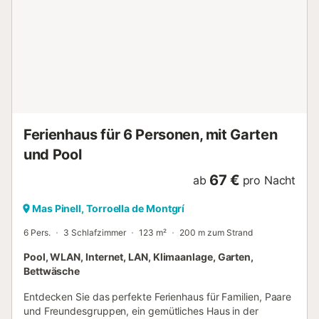
weniger als 6 km entfernt und eine ausgezeichnete
Auswahl an Restaurants weniger als 3 km entfernt, um die
köstliche lokale Küche zu genießen. Erleben Sie
erfrischende Ferien mit Meeresblick in dieser gemütlichen
Wohnung in Mas Pinell! WICHTIG: Die Parkplätze befinden
sich unter dem Gebäude, sie sind 2 Meter breit, 1,83 Meter
hoch und 4,83 Meter tief. WICHTIG: Der angemessene
Verbrauch...
Ferienhaus für 6 Personen, mit Garten
und Pool
67 €
ab
pro Nacht
Mas Pinell, Torroella de Montgrí
6 Pers.
3 Schlafzimmer
123 m²
200 m zum Strand
Pool, WLAN, Internet, LAN, Klimaanlage, Garten,
Bettwäsche
Entdecken Sie das perfekte Ferienhaus für Familien, Paare
und Freundesgruppen, ein gemütliches Haus in der