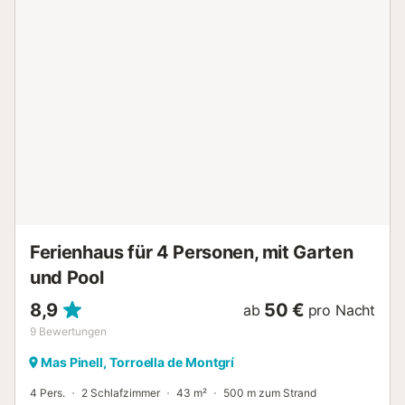
Küche, ausgestattet mit einem Cerankochfeld, verfügt
über Geräte wie einen Kühlschrank/Gefrierschrank, eine
Mikrowelle, einen Backofen, eine Waschmaschine und ist
mit Geschirr, Besteck, Küchenutensilien, einer
Kaffeemaschine und einem Toaster ausgestattet. Die Lage
des Bungalows in Mas Pinell bietet eine ideale Erfahrung
für Familien in einer privilegierten Gegend an der
katalanischen Costa Brava. Es ist auch möglich, ihn jährlich
oder saisonal zu mieten. Genießen Sie einen ruhigen und
erholsamen Urlaub in diesem ausgedehnten Wohngebiet,
fernab von Trubel, mit einem breiten Sandstrand. Sie
können die charmanten nahe gelegenen Städte Torroella
de Montgrí, Pals un...
Ferienhaus für 4 Personen, mit Garten
und Pool
8,9
50 €
ab
pro Nacht
9
Bewertungen
Mas Pinell, Torroella de Montgrí
4 Pers.
2 Schlafzimmer
43 m²
500 m zum Strand