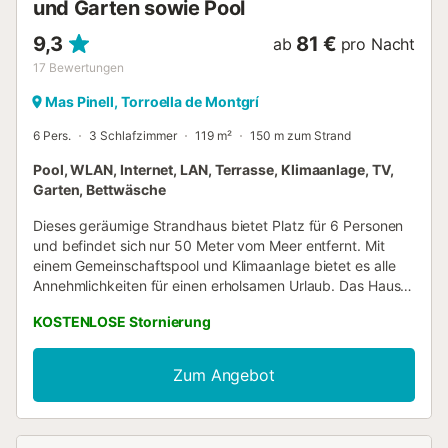
und Garten sowie Pool
9,3
81 €
ab
pro Nacht
17
Bewertungen
Mas Pinell, Torroella de Montgrí
6 Pers.
3 Schlafzimmer
119 m²
150 m zum Strand
Pool, WLAN, Internet, LAN, Terrasse, Klimaanlage, TV,
Garten, Bettwäsche
Dieses geräumige Strandhaus bietet Platz für 6 Personen
und befindet sich nur 50 Meter vom Meer entfernt. Mit
einem Gemeinschaftspool und Klimaanlage bietet es alle
Annehmlichkeiten für einen erholsamen Urlaub. Das Haus
erstreckt sich über zwei Etagen und bietet ein Wohn-
KOSTENLOSE Stornierung
Esszimmer mit Kamin und Fernseher sowie direktem
Zugang zur privaten und umzäunten Terrassen-Garten mit
Teakmöbeln und Grill. Die separate Küche, ausgestattet
Zum Angebot
mit Geräten wie Kühlschrank, Mikrowelle, Backofen und
Geschirrspüler, bietet alles, was Sie brauchen. Außerdem
gibt es im Erdgeschoss eine praktische Gästetoilette. Im
oberen Stockwerk finden Sie zwei Doppelzimmer mit