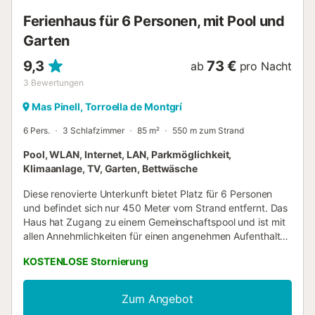
Ferienhaus für 6 Personen, mit Pool und
Garten
9,3
73 €
ab
pro Nacht
3
Bewertungen
Mas Pinell, Torroella de Montgrí
6 Pers.
3 Schlafzimmer
85 m²
550 m zum Strand
Pool, WLAN, Internet, LAN, Parkmöglichkeit,
Klimaanlage, TV, Garten, Bettwäsche
Diese renovierte Unterkunft bietet Platz für 6 Personen
und befindet sich nur 450 Meter vom Strand entfernt. Das
Haus hat Zugang zu einem Gemeinschaftspool und ist mit
allen Annehmlichkeiten für einen angenehmen Aufenthalt
ausgestattet, darunter Klimaanlage und ein Parkplatz. Das
KOSTENLOSE Stornierung
Haus besteht aus einem Schlafzimmer mit eigenem Bad,
einem weiteren Schlafzimmer im Erdgeschoss mit zwei
Einzelbetten und einem Doppelbett auf der Mezzanine.
Zum Angebot
Diese beiden teilen sich ein zweites Badezimmer mit