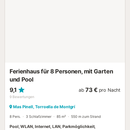
Jugendlichen unter 35 Jahren werden nicht akzeptiert.
Ideal für einen Familienurlaub an der Costa Brava! Check-
in und Check-out Der Check-in und Check-out erfolgt in
unserem Büro in Llafranc, C/xaloc 5, Llafranc. Kurtaxe Bei
der Ankunft muss die Kurtaxe (7 Euro/Erwachsene) bezahlt
werden, die von der katalanischen Regierung
vorgeschrieben ist....
Ferienhaus für 8 Personen, mit Garten
und Pool
9,1
73 €
ab
pro Nacht
9
Bewertungen
Mas Pinell, Torroella de Montgrí
8 Pers.
3 Schlafzimmer
85 m²
550 m zum Strand
Pool, WLAN, Internet, LAN, Parkmöglichkeit,