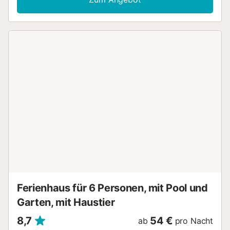
und einem Toaster ausgestattet. In der zweiten Etage,
ohne Aufzug, bietet diese Unterkunft mit 1 Schlafzimmer
und einem Schlafsofa im Wohnzimmer alle notwendigen
Annehmlichkeiten für einen angenehmen Aufenthalt.
Unsere Unterkunft befindet sich in Mas Pinell, einer
privilegierten Gegend der katalanischen Costa Brava. Von
hier aus können Sie die charmanten nahegelegenen Städte
Torroella de Montgrí, Pals und L'Estartit erkunden. Weniger
als 6 km entfernt finden Sie den Supermarkt Raül Girona
und weniger als 3 km entfernt eine ausgezeichnete
Auswahl an Restaurants mit köstlicher lokaler Küche. Diese
Wohnung liegt nur 50 Meter vom Strand von Mas Pinell
entfernt, in einer idealen Gegend für Familien und in der
Nähe des Meeres. Kommen Sie und genießen Sie einen
unvergesslichen Urlaub in dieser Wohnung in Strandnähe!
WICHTIG: Die Parkplätze befinden sich unter dem
Gebäude, sie sind 2 Meter breit, 1,83 Meter hoch und 4,83
Meter tief. Verpflichtende Leistungen vor Or...
Ferienhaus für 6 Personen, mit Pool und
Garten, mit Haustier
8,7
54 €
ab
pro Nacht