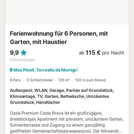
gelegenen Städte Torroella de Montgrí, Pals und L'Estartit
zu erkunden. Weniger als 6 km entfernt finden Sie den
Supermarkt Raül Girona, wo Sie alles finden, was Sie
brauchen. Darüber hinaus haben Sie weniger als 3 km
entfernt Zugang zu einer ausgezeichneten Auswahl an
Ferienwohnung für 6 Personen, mit
Restaurants, i...
Garten, mit Haustier
9,9
115 €
ab
pro Nacht
9
Bewertungen
Mas Pinell, Torroella de Montgrí
6 Pers.
3 Schlafzimmer
125 m²
100 m zum Strand
Außenpool, WLAN, Garage, Parken auf Grundstück,
Klimaanlage, TV, Garten, Bettwäsche, Umzäuntes
Grundstück, Handtücher
Oasis Premium Costa Brava ist ein großzügiges,
dreistöckiges Apartment mit privatem, umzäuntem Garten,
Sonnenterrasse und Zugang zu einem ganzjährig
geöffneten Gemeinschaftssalzwasserpool. Der feinsandige