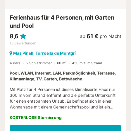
erlaubt. Zusätzliche Informationen : Ge...
Ferienhaus für 4 Personen, mit Garten
und Pool
8,6
61 €
ab
pro Nacht
18
Bewertungen
Mas Pinell, Torroella de Montgrí
4 Pers.
2 Schlafzimmer
60 m²
450 m zum Strand
Pool, WLAN, Internet, LAN, Parkmöglichkeit, Terrasse,
Klimaanlage, TV, Garten, Bettwäsche
Mit Platz für 4 Personen ist dieses klimatisierte Haus nur
300 m vom Strand entfernt und die perfekte Unterkunft
für einen entspannten Urlaub. Es befindet sich in einer
Wohnanlage mit einem Gemeinschaftspool und ist ein
Eckhaus. Darüber hinaus verfügt dieses Haus über einen
KOSTENLOSE Stornierung
großen Parkplatz innerhalb des Grundstücks. Die
ebenerdige Unterkunft ist geschmackvoll eingerichtet und
voll ausgestattet, um einen komfortablen Aufenthalt zu