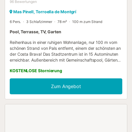
96
Bewertungen
Mas Pinell, Torroella de Montgrí
6 Pers.
3 Schlafzimmer
78 m²
100 m zum Strand
Pool, Terrasse, TV, Garten
Reihenhaus in einer ruhigen Wohnanlage, nur 100 m vom
schönen Strand von Pals entfernt, einem der schönsten an
der Costa Brava! Das Stadtzentrum ist in 15 Autominuten
erreichbar. Außenbereich mit Gemeinschaftspool, Gärten
und Kinderspielplatz. Maximale Belegung: 6 Personen. Es
KOSTENLOSE Stornierung
erstreckt sich über zwei Etagen: Im Erdgeschoss befinden
sich ein Wohn-Esszimmer mit Kamin und direktem Zugang
zum Garten. Voll ausgestattete Küche mit allem
Zum Angebot
Notwendigen zum Kochen: Cerankochfeld, Backofen,
Mikrowelle und Geschirrspüler, eine Toilette. Im
Obergeschoss gibt es 3 Schlafzimmer (1 Suite mit
Badewanne, Doppelbett 150x190 cm und Balkon und 2
Schlafzimmer mit je 2 Einzelbetten 90x190 cm), 1
zusätzliches Badezimmer mit Dusche und Waschmaschine.
Haustiere sind nur nach vorheriger Anfrage und gegen
Aufpreis erlaubt. Haus nur für Familien. Buchungen von