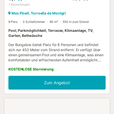
7
Bewertungen
Mas Pinell, Torroella de Montgrí
8 Pers.
3 Schlafzimmer
80 m²
550 m zum Strand
Pool, Parkmöglichkeit, Terrasse, Klimaanlage, TV,
Garten, Bettwäsche
Der Bungalow bietet Platz für 8 Personen und befindet
sich nur 450 Meter vom Strand entfernt. Er verfügt über
einen gemeinsamen Pool und eine Klimaanlage, was einen
komfortablen und erfrischenden Aufenthalt ermöglicht.
Außerdem gibt es einen Außenparkplatz. Die Unterkunft
KOSTENLOSE Stornierung
ist komplett ausgestattet und bietet 2 Schlafzimmer im
Erdgeschoss und eine Galerie mit 2 Etagenbetten. Zudem
gibt es einen Garten mit einem eingebauten Grill,
Zum Angebot
Gartenmöbeln und einem umzäunten Grundstück mit einer
Terrasse. Der Bungalow verfügt über
Heizung/Wärmepumpe und Klimaanlage im Wohn- und
Essbereich. Es bietet auch einen Gemeinschaftspool, ein
Kinderbecken und einen Spielplatz. Es gibt auch
spanisches Fernsehen (mit USB-Eingang). Die halboffene