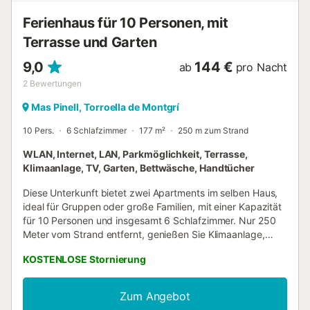
in mit Schlüsselkasten. Bi...
Ferienhaus für 10 Personen, mit
Terrasse und Garten
9,0
144 €
ab
pro Nacht
2
Bewertungen
Mas Pinell, Torroella de Montgrí
10 Pers.
6 Schlafzimmer
177 m²
250 m zum Strand
WLAN, Internet, LAN, Parkmöglichkeit, Terrasse,
Klimaanlage, TV, Garten, Bettwäsche, Handtücher
Diese Unterkunft bietet zwei Apartments im selben Haus,
ideal für Gruppen oder große Familien, mit einer Kapazität
für 10 Personen und insgesamt 6 Schlafzimmer. Nur 250
Meter vom Strand entfernt, genießen Sie Klimaanlage,
einen privaten Pool, Garten und Parkplätze. Das Haus ist in
KOSTENLOSE Stornierung
zwei separate Apartments unterteilt, jedes mit 3
Schlafzimmern. Es verfügt über einen privaten Pool,
Gartenmöbel, Terrasse, Grill, Plancha und Kinderbereich.
Zum Angebot
Darüber hinaus verfügt es über Heizung, Wärmepumpe,