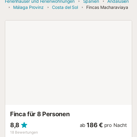
Ferienhäuser und Ferienwohnungen
Spanien
Andalusien
Málaga Provinz
Costa del Sol
Fincas Macharaviaya
Finca für 8 Personen
8,8
186 €
ab
pro Nacht
18
Bewertungen