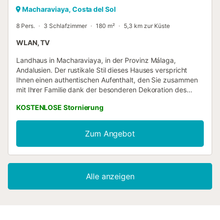
Macharaviaya, Costa del Sol
8 Pers.
3 Schlafzimmer
180 m²
5,3 km zur Küste
WLAN, TV
Landhaus in Macharaviaya, in der Provinz Málaga,
Andalusien. Der rustikale Stil dieses Hauses verspricht
Ihnen einen authentischen Aufenthalt, den Sie zusammen
mit Ihrer Familie dank der besonderen Dekoration des
Hauses und seiner Nähe zu allen Annehmlichkeiten
KOSTENLOSE Stornierung
genießen können, da es sich im Zentrum des Dorfes
Macharaviaya befindet. Außerdem sind Sie in der Nähe
der spektakulärsten Ziele der östlichen Costa del Sol,
Zum Angebot
einschließlich der weißen Dörfer Nerja und Frigiliana, den
Stränden östlich von Málaga und der Hauptstadt Málaga.
Das Haus verfügt über ein gemütliches Wohn-Esszimmer,
ausgestattet mit einem Kamin, bequemen Sofas und einem
Alle anzeigen
Bereich zum Lesen, begleitet von natürlichem Licht, das
durch die Fenster strömt. Vom Wohnzimmer aus gelangen
Sie in die separate Küche und in das Obergeschoss des
Hauses. Zwei Badezimmer mit Badewanne und drei
Schlafzimmer stehen den Gästen zur Verfügung, die in