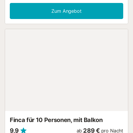
für Videokonferenzen, WLAN, Fernseher, Waschmaschine,
Babybett und Hochstuhl. Genießen Sie den privaten
Zum Angebot
Garten, den Balkon und die offene Terrasse mit herrlichem
Bergblick. Für gemütliche Grillabende steht Ihnen ein
eigener Grill zur Verfügung. Es gibt einen geteilten
Parkplatz auf dem Grundstück sowie Parkmöglichkeiten
an der Straße. Bitte beachten Sie, dass Veranstaltungen
auf dem Grundstück nicht gestattet sind....
Finca für 10 Personen, mit Balkon
9,9
289 €
ab
pro Nacht