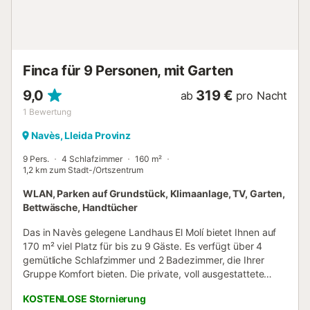
erlaubt. Bitte lassen Sie Haustiere nicht auf Sofas oder
Betten und nicht in den Pool. Halten Sie den Außenbereich
sauber und entfernen Sie stets die Hinterlassenschaften.
Keine Veranstaltungen erlaubt. Der Gastgeber bietet Ihnen
gerne eine kostenlose Führung durch Bauernhof und M...
Finca für 9 Personen, mit Garten
9,0
319 €
ab
pro Nacht
1
Bewertung
Navès, Lleida Provinz
9 Pers.
4 Schlafzimmer
160 m²
1,2 km zum Stadt-/Ortszentrum
WLAN, Parken auf Grundstück, Klimaanlage, TV, Garten,
Bettwäsche, Handtücher
Das in Navès gelegene Landhaus El Molí bietet Ihnen auf
170 m² viel Platz für bis zu 9 Gäste. Es verfügt über 4
gemütliche Schlafzimmer und 2 Badezimmer, die Ihrer
Gruppe Komfort bieten. Die private, voll ausgestattete
Küche mit Kaffeemaschine lässt keine Wünsche offen. Zu
KOSTENLOSE Stornierung
den weiteren Annehmlichkeiten zählen Highspeed-WLAN