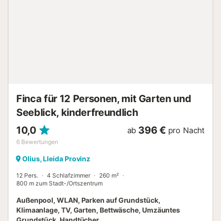
Induktionsherd, Dunstabzugshaube, Kühlschrank,
Gefrierschrank, Mikrowelle, Toaster, Nespresso-
Kapselkaffeemaschine, Geschirrspüler, Mixer, Grillrosten
und weiteren Utensilien. Im Erdgeschoss befinden sich
Eingangsbereich, Wohn-Esszimmer mit Kamin, Küche und
WC. Im ersten Stock liegen die Schlafzimmer und zwei
Bäder, eines mit Badewanne, eines mit Dusche. Vom ersten
Stock gelangt man auf den Patio mit Grill, Whirlpool,
Spielzimmer mit Tischfußball und Rutsche für Kinder.
Bettwäsche und Handtücher sind inklusive....
Finca für 12 Personen, mit Garten und
Seeblick, kinderfreundlich
10,0
396 €
ab
pro Nacht
6
Bewertungen
Olius, Lleida Provinz
12 Pers.
4 Schlafzimmer
260 m²
800 m zum Stadt-/Ortszentrum
Außenpool, WLAN, Parken auf Grundstück,
Klimaanlage, TV, Garten, Bettwäsche, Umzäuntes
Grundstück, Handtücher