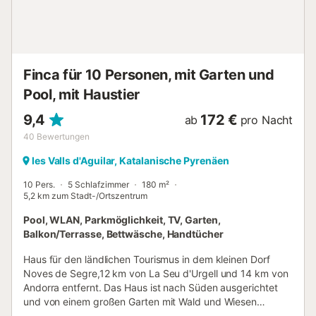
Informationen erhalten Sie vor Ort. Die Unterkunft ist licht-
und wassersparend ausgestattet. Für den Grill wird
Holzkohle benötigt....
Finca für 10 Personen, mit Garten und
Pool, mit Haustier
9,4
172 €
ab
pro Nacht
40
Bewertungen
les Valls d'Aguilar, Katalanische Pyrenäen
10 Pers.
5 Schlafzimmer
180 m²
5,2 km zum Stadt-/Ortszentrum
Pool, WLAN, Parkmöglichkeit, TV, Garten,
Balkon/Terrasse, Bettwäsche, Handtücher
Haus für den ländlichen Tourismus in dem kleinen Dorf
Noves de Segre,12 km von La Seu d'Urgell und 14 km von
Andorra entfernt. Das Haus ist nach Süden ausgerichtet
und von einem großen Garten mit Wald und Wiesen
umgeben, mit fantastischem Blick auf das Tal des Flusses