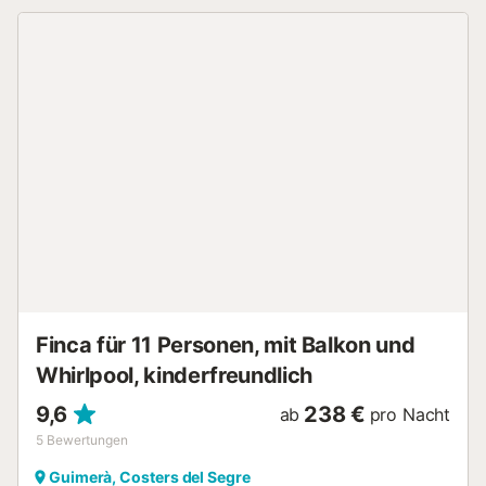
Dusche. Erster Stock: Küche mit Kamin und ausgestattet
mit Cerankochfeld, Elektroofen, Mikrowelle, Kühlschrank
und Geschirrspüler. Geräumiges Wohn- und Esszimmer mit
Zugang zur Terrasse, Flachbildschirm-TV, Stereoanlage.2
Schlafzimmer mit 2 Einzelbetten, mit Zugang zur
Terrasse.1 Doppelschlafzimmer mit Zugang zum Balkon. 1
Etagenzimmer mit 2 Betten für Kinder. Badezimmer mit
Dusche. Badezimmer mit Badewanne. Klimaanlage warm
und kalt im Esszimmer und im Wohnzimmer. Privates
Schwimmbad, geöffnet 01/05-30/09 (8,4 m x 4,4 m).
Privater Grill / Paella und Paellapfanne. Der Vermieter
behält sich das Recht vor, eine Kaution von 500 € zu
verlangen....
Finca für 11 Personen, mit Balkon und
Whirlpool, kinderfreundlich
9,6
238 €
ab
pro Nacht
5
Bewertungen
Guimerà, Costers del Segre