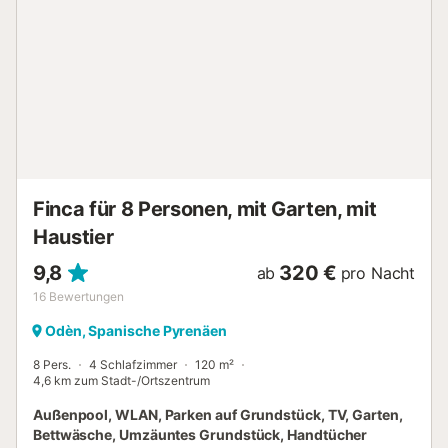
Doppelbett. Bad mit Dusche. Klimaanlage warm und kalt
im Esszimmer und Wohnzimmer. Buchungen am
Wochenende: Abreise 17-18 Uhr, solange es nicht mit dem
Eingang eines anderen Kunden zusammenfällt (in diesem
Fall wird vorher angekündigt werden). Buchungen unter
der Woche: Abreise maximal 11 Uhr....
Finca für 8 Personen, mit Garten, mit
Haustier
9,8
320 €
ab
pro Nacht
16
Bewertungen
Odèn, Spanische Pyrenäen
8 Pers.
4 Schlafzimmer
120 m²
4,6 km zum Stadt-/Ortszentrum
Außenpool, WLAN, Parken auf Grundstück, TV, Garten,
Bettwäsche, Umzäuntes Grundstück, Handtücher