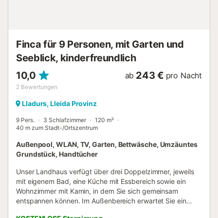
hat Richtlinien, die den Gästen bei der korrekten
Mülltrennung helfen. Weitere Informationen erhalten Sie vor
Ort. Diese Unterkunft verfügt über energiesparende
Beleuchtung....
Finca für 9 Personen, mit Garten und
Seeblick, kinderfreundlich
10,0
243 €
ab
pro Nacht
2
Bewertungen
Lladurs, Lleida Provinz
9 Pers.
3 Schlafzimmer
120 m²
40 m zum Stadt-/Ortszentrum
Außenpool, WLAN, TV, Garten, Bettwäsche, Umzäuntes
Grundstück, Handtücher
Unser Landhaus verfügt über drei Doppelzimmer, jeweils
mit eigenem Bad, eine Küche mit Essbereich sowie ein
Wohnzimmer mit Kamin, in dem Sie sich gemeinsam
entspannen können. Im Außenbereich erwartet Sie ein
privater Garten mit überdachter Terrasse und Grill – ideal