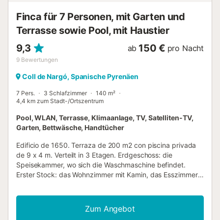
Finca für 7 Personen, mit Garten und
Terrasse sowie Pool, mit Haustier
9,3
150 €
ab
pro Nacht
9
Bewertungen
Coll de Nargó, Spanische Pyrenäen
7 Pers.
3 Schlafzimmer
140 m²
4,4 km zum Stadt-/Ortszentrum
Pool, WLAN, Terrasse, Klimaanlage, TV, Satelliten-TV,
Garten, Bettwäsche, Handtücher
Edificio de 1650. Terraza de 200 m2 con piscina privada
de 9 x 4 m. Verteilt in 3 Etagen. Erdgeschoss: die
Speisekammer, wo sich die Waschmaschine befindet.
Erster Stock: das Wohnzimmer mit Kamin, das Esszimmer
mit Sat-TV. Küche mit Mikrowelle, Cerankochfeld,
Elektroofen und Geschirrspüler. 1 Zweibettzimmer.
Badezimmer mit Badewanne. Zweiter Stock: 1
Zum Angebot
Zweibettzimmer. 1 Doppelschlafzimmer. Badezimmer mit