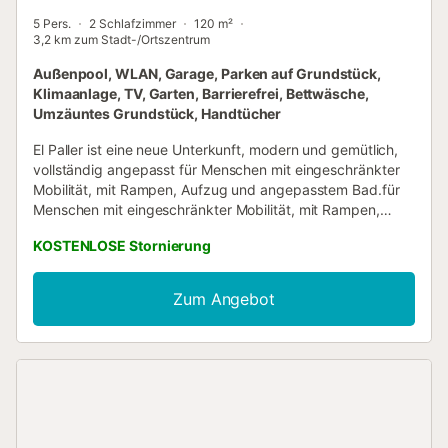
5 Pers.
2 Schlafzimmer
120 m²
3,2 km zum Stadt-/Ortszentrum
Außenpool, WLAN, Garage, Parken auf Grundstück,
Klimaanlage, TV, Garten, Barrierefrei, Bettwäsche,
Umzäuntes Grundstück, Handtücher
El Paller ist eine neue Unterkunft, modern und gemütlich,
vollständig angepasst für Menschen mit eingeschränkter
Mobilität, mit Rampen, Aufzug und angepasstem Bad.für
Menschen mit eingeschränkter Mobilität, mit Rampen,
Aufzug und angepasstem Bad. Wir werden von einer
KOSTENLOSE Stornierung
Steinfassade mit weiten Bögen empfangen, die von
schmiedeeisernen Gittern geschützt werden.
Schmiedeeiserne Geländer mit einem organischen Design,
Zum Angebot
das uns an die Wellen der uns umgebenden Getreidefelder
erinnert. Ausstattung El Paller besteht aus drei Ebenen.
Eine Rampe führt von außen in den ersten Stock, wo sich
ein großes Wohn-/Esszimmer mit Kamin, ein Esszimmer mit
Kamin und eine voll ausgestattete Küche befinden.
Esszimmer mit Kamin, voll ausgestattete Küche und der
Aufzug, der uns in die oberen Etagen bringt. der uns in die