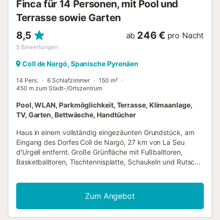
Finca für 14 Personen, mit Pool und
Terrasse sowie Garten
8,5
246 €
ab
pro Nacht
5
Bewertungen
Coll de Nargó, Spanische Pyrenäen
14 Pers.
6 Schlafzimmer
150 m²
450 m zum Stadt-/Ortszentrum
Pool, WLAN, Parkmöglichkeit, Terrasse, Klimaanlage,
TV, Garten, Bettwäsche, Handtücher
Haus in einem vollständig eingezäunten Grundstück, am
Eingang des Dorfes Coll de Nargó, 27 km von La Seu
d'Urgell entfernt. Große Grünfläche mit Fußballtoren,
Basketballtoren, Tischtennisplatte, Schaukeln und Rutsche
und privatem Schwimmbad. Das Haus ist auf 2 Ebenen
verteilt. Erdgeschoss: Spielzimmer mit TV, Tischfußball,
Kühlschrank, Tisch, Stühle, Sofas und ein Badezimmer mit
Zum Angebot
Dusche. 1 Schlafzimmer mit Doppelbett und Bad mit
Dusche. 1 Schlafzimmer mit 2 Einzelbetten und Bad mit