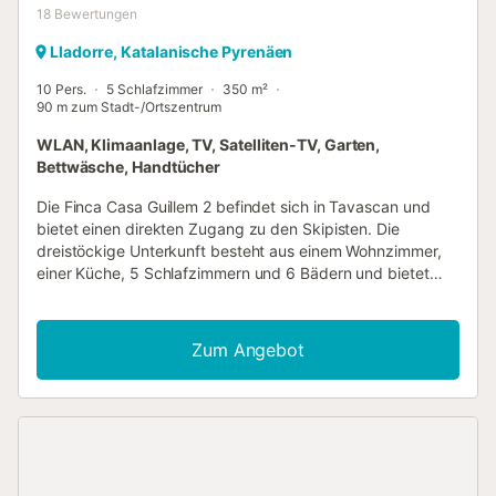
18
Bewertungen
Lladorre, Katalanische Pyrenäen
10 Pers.
5 Schlafzimmer
350 m²
90 m zum Stadt-/Ortszentrum
WLAN, Klimaanlage, TV, Satelliten-TV, Garten,
Bettwäsche, Handtücher
Die Finca Casa Guillem 2 befindet sich in Tavascan und
bietet einen direkten Zugang zu den Skipisten. Die
dreistöckige Unterkunft besteht aus einem Wohnzimmer,
einer Küche, 5 Schlafzimmern und 6 Bädern und bietet
somit Platz für 10 Personen. Zur Ausstattung gehören
außerdem Wi-Fi mit einem Arbeitsplatz für Homeoffice,
eine TV, eine Klimaanlage, eine Waschmaschine, ein
Zum Angebot
Trockner sowie Kinderbücher und Spielsachen. Außerdem
ist eine Tischtennisplatte auf der Unterkunft vorhanden.
Ein Babybett und ein Hochstuhl sind ebenfalls vorhanden.
Diese Unterkunft verfügt über einen privaten
Außenbereich mit Garten, Balkon und Grill. Ein Tennisplatz
befindet sich 15 Gehminuten von der Unterkunft entfernt.
Kostenlose Parkplätze sind auf der Straße vorhanden. Ein