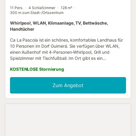
11 Pers.
4 Schlafzimmer
128 m²
300 m zum Stadt-/Ortszentrum
Whirlpool, WLAN, Klimaanlage, TV, Bettwäsche,
Handtücher
Ca La Pascola ist ein schönes, komfortables Landhaus für
10 Personen im Dorf Guimerá. Sie verfügen über WLAN,
einen Außenhof mit 4-Personen-Whirlpool, Grill und
Spielzimmer mit Tischfußball. Im Ort gibt es ein
öffentliches Schwimmbad. Ideal für einen Ausflug mit
KOSTENLOSE Stornierung
Freunden oder Familie – sowohl Erwachsene als auch
Kinder lieben den Whirlpool. Guimerá ist ein
mittelalterliches Dorf, perfekt, um durch die engen Gassen
Zum Angebot
zu schlendern. Das 1910 erbaute und restaurierte Haus
bewahrt originale Elemente wie Natursteinwände, einen
alten Brunnen und die ehemalige Futterkrippe, die jetzt als
Esszimmer dient. Es bietet modernen Komfort,
einschließlich eines Außenwhirlpools. Ihnen steht ein Patio
mit Grill und Whirlpool sowie ein Spielzimmer zur
Verfügung. Es gibt Brettspiele und eine Dartscheibe. Die
Küche ist komplett ausgestattet mit Backofen,