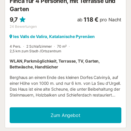
Finca für 4 Personen, mit Terrasse und
Garten
9,7
118 €
ab
pro Nacht
24
Bewertungen
les Valls de Valira, Katalanische Pyrenäen
4 Pers.
2 Schlafzimmer
70 m²
2,5 km zum Stadt-/Ortszentrum
WLAN, Parkmöglichkeit, Terrasse, TV, Garten,
Bettwäsche, Handtücher
Berghaus an einem Ende des kleinen Dorfes Calvinyà, auf
einer Höhe von 1000 m. und nur 6 km. von La Seu d'Urgell.
Das Haus ist eine alte Scheune, die unter Beibehaltung der
Steinmauern, Holzbalken und Schieferdach restauriert
wurde. Beim Betreten des Hauses finden wir eine
angenehme, mit Schiefer gepflasterte Terrasse, von der
aus Sie das ganze Jahr über die Aussicht und die Sonne
Zum Angebot
genießen können. Es befindet sich im Erdgeschoss und ist
auf einer Ebene verteilt. Wohnzimmer mit Kamin,
Esszimmer und Küche ausgestattet mit 2 Kühlschränken