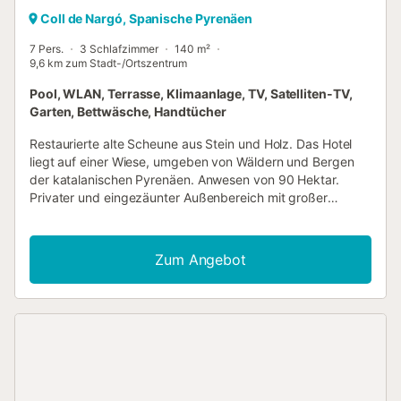
Coll de Nargó, Spanische Pyrenäen
7 Pers.
3 Schlafzimmer
140 m²
9,6 km zum Stadt-/Ortszentrum
Pool, WLAN, Terrasse, Klimaanlage, TV, Satelliten-TV,
Garten, Bettwäsche, Handtücher
Restaurierte alte Scheune aus Stein und Holz. Das Hotel
liegt auf einer Wiese, umgeben von Wäldern und Bergen
der katalanischen Pyrenäen. Anwesen von 90 Hektar.
Privater und eingezäunter Außenbereich mit großer
Veranda. Anwesen mit 2 Häusern gleicher Kapazität:
gemeinsames Schwimmbad, Daten 01/05 - 30/09 (10 m x
5 m). Privater Grill. Verteilt auf 2 Etagen. Erdgeschoss:
Zum Angebot
Küche-Esszimmer mit Kamin und TV, Küche mit
Geschirrspüler, Backofen, Cerankochfeld, Mikrowelle und
andere kleine Geräte ausgestattet. 1 Schlafzimmer mit
Doppelbett. 1 Schlafzimmer mit 2 Einzelbetten. Komplettes
Bad mit Dusche. Kleine Speisekammer mit
Waschmaschine. Erster Stock: Wohnzimmer (35 m2) mit
einem großen Balkon, um die Aussicht zu genießen,
Stereoanlage, Satelliten-TV. 1 Schlafzimmer mit