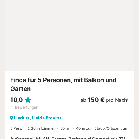
offener und überdachter Terrasse, einem Balkon und
einem Grill. Empfehlenswerte Orte und Ziele sind die
Restaurants Cal LLuis und Cal Buchaca in Castellbó, das
Refugio Sant Joan de l'Erm, der Olympische Park Segre in
La Seu d'Urgell sowie die Kathedrale Santa Maria und das
Museum in La Seu d'Urgell. Ein Parkplatz ist auf dem
Grundstück vorhanden, und ein überdachter Stellplatz ist
in einer Garage verfügbar. Familien mit Kindern sind
willkommen. Das Mitbringen von Haustieren, das Einladen
von nicht angemeldeten Gästen, das Rauchen im Gebäude
und das Feiern von Veranstaltungen sind nicht erlaubt. Die
Gäste werden gebeten, während ihres Aufenthalts die
Ruhezeiten einzuhalten (kein Lärm von 21 Uhr bis...
Finca für 5 Personen, mit Balkon und
Garten
10,0
150 €
ab
pro Nacht
11
Bewertungen
Lladurs, Lleida Provinz
5 Pers.
2 Schlafzimmer
50 m²
40 m zum Stadt-/Ortszentrum
Außenpool, WLAN, Garage, Parken auf Grundstück, TV,