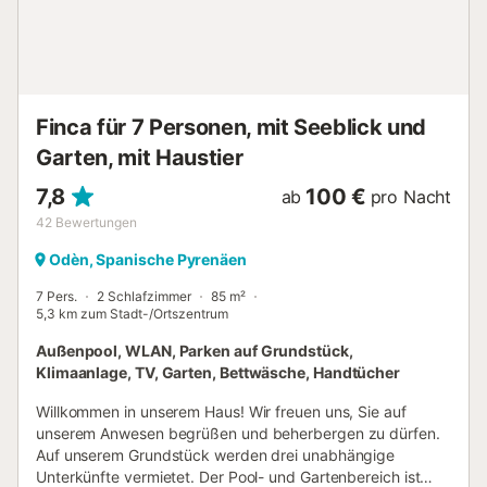
Strom in dieser Unterkunft wird zum Teil durch
Photovoltaikanlagen erzeugt. Für die Isolierung in dieser
Unterkunft wurden nachhaltige Materialien verwendet. Es
ist wichtig, den Schornstein im Winter am Leben zu
erhalten, damit die Heizungsanlage richtig funktioniert....
Finca für 7 Personen, mit Seeblick und
Garten, mit Haustier
7,8
100 €
ab
pro Nacht
42
Bewertungen
Odèn, Spanische Pyrenäen
7 Pers.
2 Schlafzimmer
85 m²
5,3 km zum Stadt-/Ortszentrum
Außenpool, WLAN, Parken auf Grundstück,
Klimaanlage, TV, Garten, Bettwäsche, Handtücher
Willkommen in unserem Haus! Wir freuen uns, Sie auf
unserem Anwesen begrüßen und beherbergen zu dürfen.
Auf unserem Grundstück werden drei unabhängige
Unterkünfte vermietet. Der Pool- und Gartenbereich ist