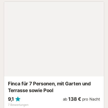
(60 cm hoch), Herd, Mikrowelle, Kaffeemaschine und
Mixer. 1 sehr geräumigesSchlafzimmer, 2 Einzelbetten.1
Schlafzimmer mit Doppelbett. Badezimmer mit Dusche.
Terrasse zur alleinigen Nutzung/ Privater Grill/ Städtisches
Schwimmbad in La Seu d'Urgell 10'. Buchungen am
Wochenende: Abreise 17-18 Uhr, sofern sie nicht mit der
Ankunft eines anderen Kunden zusammenfällt (in diesem
Fall erfolgt eine vorherige Benachrichtigung). Buchungen
unter der Woche: Abfahrten maximal 12 Uhr....
Finca für 7 Personen, mit Garten und
Terrasse sowie Pool
9,1
138 €
ab
pro Nacht
7
Bewertungen