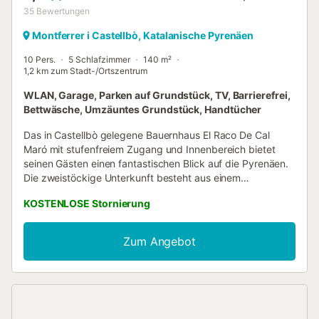
35
Bewertungen
Montferrer i Castellbò, Katalanische Pyrenäen
10 Pers.
5 Schlafzimmer
140 m²
1,2 km zum Stadt-/Ortszentrum
WLAN, Garage, Parken auf Grundstück, TV, Barrierefrei,
Bettwäsche, Umzäuntes Grundstück, Handtücher
Das in Castellbò gelegene Bauernhaus El Raco De Cal
Maró mit stufenfreiem Zugang und Innenbereich bietet
seinen Gästen einen fantastischen Blick auf die Pyrenäen.
Die zweistöckige Unterkunft besteht aus einem
Wohnzimmer, einer voll ausgestatteten Küche, 5
KOSTENLOSE Stornierung
Schlafzimmern und 5 Bädern und bietet somit Platz für 10
Personen. Zur Ausstattung gehören außerdem WLAN mit
einem eigenen Arbeitsplatz für Homeoffice, ein TV, eine
Zum Angebot
Waschmaschine sowie Kinderbücher und Spielsachen.
Außerdem steht eine Tischtennisplatte für Sie bereit. Ein
Babybett und ein Hochstuhl sind ebenfalls vorhanden.
Diese Unterkunft verfügt nicht über: Klimaanlage. Diese
Unterkunft verfügt über einen privaten Außenbereich mit