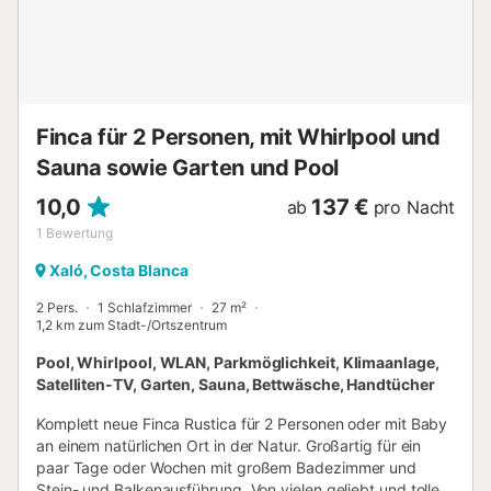
Hochwertiges WLAN. Großer Flachbildfernseher mit
integriertem Google Chromecast, damit Sie ganz einfach
von Ihrer Lieblings-TV-App streamen können. Unten ein
Spielzimmer mit Tischfußball und elektronischem Dart. Viel
Platz draußen für Kinder zum Spielen. Die Strände von
Calpe sind von Jalon aus in 15 bis 20 Minuten mit dem
Finca für 2 Personen, mit Whirlpool und
Auto zu e...
Sauna sowie Garten und Pool
10,0
137 €
ab
pro Nacht
1
Bewertung
Xaló, Costa Blanca
2 Pers.
1 Schlafzimmer
27 m²
1,2 km zum Stadt-/Ortszentrum
Pool, Whirlpool, WLAN, Parkmöglichkeit, Klimaanlage,
Satelliten-TV, Garten, Sauna, Bettwäsche, Handtücher
Komplett neue Finca Rustica für 2 Personen oder mit Baby
an einem natürlichen Ort in der Natur. Großartig für ein
paar Tage oder Wochen mit großem Badezimmer und
Stein- und Balkenausführung. Von vielen geliebt und tolle