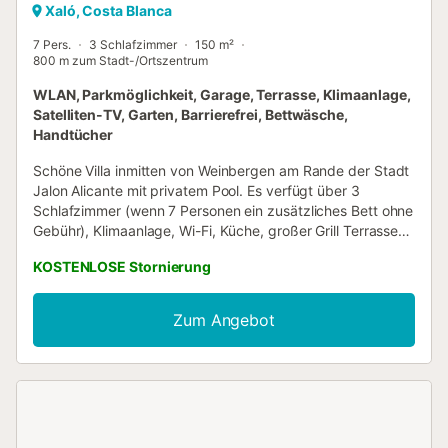
Xaló, Costa Blanca
7 Pers.
3 Schlafzimmer
150 m²
800 m zum Stadt-/Ortszentrum
WLAN, Parkmöglichkeit, Garage, Terrasse, Klimaanlage,
Satelliten-TV, Garten, Barrierefrei, Bettwäsche,
Handtücher
Schöne Villa inmitten von Weinbergen am Rande der Stadt
Jalon Alicante mit privatem Pool. Es verfügt über 3
Schlafzimmer (wenn 7 Personen ein zusätzliches Bett ohne
Gebühr), Klimaanlage, Wi-Fi, Küche, großer Grill Terrasse
und Pool, Garage, 2 Bäder, Liegen, Tischen und Stühlen
KOSTENLOSE Stornierung
und Grundstück eingezäunt. Die Villa liegt in einer ruhigen
Gegend nur 15 Minuten von der Küste und Calpe Agitation
und zwischen 20 und 30 Minuten von der Küste von
Zum Angebot
Javea, Denia, Moraira und Altea. Der Themenpark Terra
Mitica beträgt 30 Minuten. Jalon ist in ihrem Namensgeber
Tal umgeben von Weinbergen und Mandelbäumen
umgeben. Das Haus liegt in einem Gebiet, umgeben von
Weinbergen. Hier können Sie den Pool und großem Grill.
Seine Lage Costa Blanca stellt eine andere, weniger