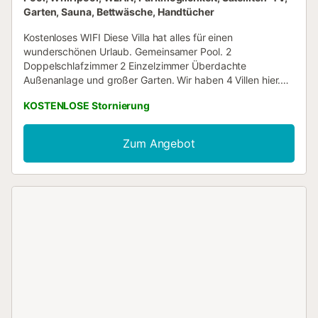
Garten, Sauna, Bettwäsche, Handtücher
Kostenloses WIFI Diese Villa hat alles für einen
wunderschönen Urlaub. Gemeinsamer Pool. 2
Doppelschlafzimmer 2 Einzelzimmer Überdachte
Außenanlage und großer Garten. Wir haben 4 Villen hier.
Die Lage ist sehr ruhig, ohne Verkehr und 10 Meter
KOSTENLOSE Stornierung
entfernt Schwimmbad (10,5 x 5,20). Die Küche verfügt
über alle Luxusmaschinen mit einer Esstheke. Rund um
Garten mit Blumen und Bäumen. BBQ und köstliche
Zum Angebot
Überdachung mit geräumigem Speisetische. Whirlpool zu
Fuß erreichbar. Das Dorf Jalon 1 km entfernt in 10 Minuten
zu Fuß. Restaurants mit Menüs ab 7,50 € inklusive Wein.
Supermarkt Mas y Mas mit vielen internationalen
Produkten....