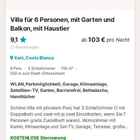
Villa für 6 Personen, mit Garten und
Balkon, mit Haustier
9,1
103 €
ab
pro Nacht
27
Bewertungen
Xaló, Costa Blanca
6 Pers.
3 Schlafzimmer
150 m²
550 m zum Stadt-/Ortszentrum
WLAN, Parkmöglichkeit, Garage, Klimaanlage,
Satelliten-TV, Garten, Barrierefrei, Bettwäsche,
Handtücher
Schöne Villa mit privatem Pool, hat 3 Schlafzimmer (1 mit
Doppelbett und zwei mit je zwei Einzelbetten, wenn Sie 7
Personen gratis Zustellbett waren), Wohnzimmer mit
Kamin, Klimaanlage und Sat-TV, Garage, Terrasse, großer
Grill mit Gartenstühlen und Tisch, überdachter Terrasse
KOSTENLOSE Stornierung
und eingezäuntem Grundstück. Freier Internetzugang (Wi-