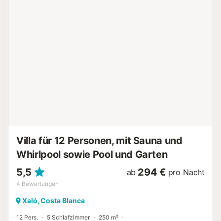
und Wäscherei. Zwischen den Etagen: Wohnzimmer mit
Fernseher. Erster Stock: ein Doppelzimmer der Ehe (Bett
von 160 x 200 cm.) Mit Bad; ein Doppelzimmer der Ehe
(Bett 135 x 190 cm.); ein Doppelzimmer (2 Betten von 90
x 190 cm); ein Badezimmer mit Dusche und eine kleine
Lounge. Das Haus verfügt über Heizung, Ventilatoren und
kostenfreies WLAN. Wir bieten ein Kinderbett,
Reinigungsservice und Bettwäsche / Handtücher im Preis
inbegriffen. Xaló liegt in der Nähe der Serra de Bèrnia (12
km) und eine halbe Autostunde (ca. 20 km) von den
schönsten Stränden von La Marina in Dénia, Xàbia,
Teulada-Moraira, Benissa-La Fustera, Benitatxell, Calpe
oder Altea. Das Klima ist sehr angenehm und eignet sich
ideal zum Wandern oder Mountainbiken....
Villa für 12 Personen, mit Sauna und
Whirlpool sowie Pool und Garten
5,5
294 €
ab
pro Nacht
4
Bewertungen
Xaló, Costa Blanca
12 Pers.
5 Schlafzimmer
250 m²