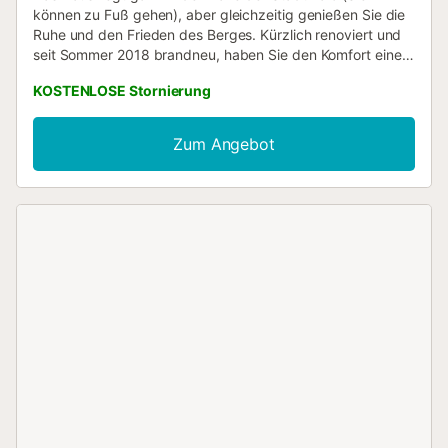
können zu Fuß gehen), aber gleichzeitig genießen Sie die
Ruhe und den Frieden des Berges. Kürzlich renoviert und
seit Sommer 2018 brandneu, haben Sie den Komfort eines
exklusiven Hauses. Ein paar Meter entfernt befindet sich
KOSTENLOSE Stornierung
das städtische Schwimmbad (Sie können dorthin gehen).
Genießen Sie den Charme des Xaló-Tals, eine privilegierte
Umgebung und in der Nähe von Strandstädten....
Zum Angebot