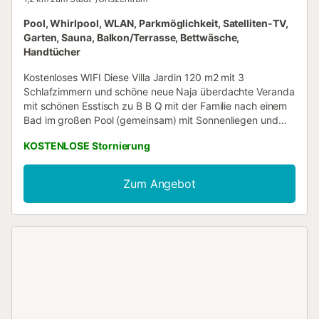
Pool, Whirlpool, WLAN, Parkmöglichkeit, Satelliten-TV,
Garten, Sauna, Balkon/Terrasse, Bettwäsche,
Handtücher
Kostenloses WIFI Diese Villa Jardin 120 m2 mit 3
Schlafzimmern und schöne neue Naja überdachte Veranda
mit schönen Esstisch zu B B Q mit der Familie nach einem
Bad im großen Pool (gemeinsam) mit Sonnenliegen und
schattenreichen Plätzen. Oder nach einem langen
KOSTENLOSE Stornierung
Spaziergang in der Umgebung. Restaurants reichen für
zwischen 7 € und 15 € ein Menü mit einer Flasche Wein
oder etwas anderem. Die Küche bietet allen Komfort für die
Zum Angebot
Hausmannskost. Waschmaschine für die Urlaubswäsche.
Kostenloses WLAN und Parkplatz....