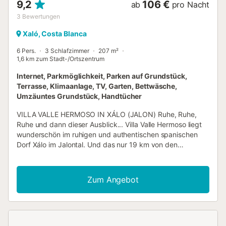
9,2
106 €
ab
pro Nacht
3
Bewertungen
Xaló, Costa Blanca
6 Pers.
3 Schlafzimmer
207 m²
1,6 km zum Stadt-/Ortszentrum
Internet, Parkmöglichkeit, Parken auf Grundstück,
Terrasse, Klimaanlage, TV, Garten, Bettwäsche,
Umzäuntes Grundstück, Handtücher
VILLA VALLE HERMOSO IN XÁLO (JALON) Ruhe, Ruhe,
Ruhe und dann dieser Ausblick... Villa Valle Hermoso liegt
wunderschön im ruhigen und authentischen spanischen
Dorf Xálo im Jalontal. Und das nur 19 km von den
schönsten Stränden entfernt. Welch fantastischer Blick von
der Terrasse mit einer gemütlichen Veranda. Hier können
Sie zu jeder Tageszeit die grüne Umgebung genießen.
Zum Angebot
Denn Grün ist das, was Sie im Hinterland der sonnigen
Costa Blanca Nord finden. Villa Valle Hermoso ist ein
entzückendes Ferienhaus, in dem jeder viel Platz hat.
Dieses schöne, freistehende Ferienhaus mit privatem Pool
liegt etwas höher als alle anderen Häuser und bietet Ihnen