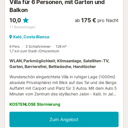
Villa für 6 Personen, mit Garten und
Balkon
10,0
175 €
ab
pro Nacht
17
Bewertungen
Xaló, Costa Blanca
6 Pers.
3 Schlafzimmer
128 m²
1,7 km zum Stadt-/Ortszentrum
WLAN, Parkmöglichkeit, Klimaanlage, Satelliten-TV,
Garten, Barrierefrei, Bettwäsche, Handtücher
Wunderschön eingerichtete Villa in ruhiger Lage (1000m2
absolute Privatsphäre) mit Blick auf das Tal und die Berge.
Auffahrt mit Carport und Platz für 3 Autos. Mit dem Auto 5
Minuten vom Zentrum des idyllischen Jalon - Xaló. In Jalon
finden Sie mehrere gemütliche Bistros, Restaurants und
KOSTENLOSE Stornierung
Terrassen. Jeden Samstagmorgen findet in Jalon de
Rastro statt; ein bekannter Antiquitäten- / Flohmarkt, wo
Menschen von nah und fern kommen. Das Haus liegt
Zum Angebot
zentral an der Costa Blanca im Jalonvallei, mit mehreren