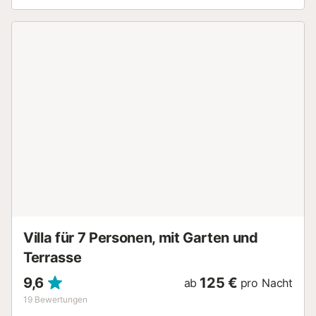
schönen Dörfern in der Nähe. Außerdem sind es 20 bis 30
Minuten mit dem Auto von zahlreichen Badeorten wie
Calpe, Dénia, Moiraira, Javéa, ... Auf halbem Weg
zwischen Valencia und Alicante. Perfekte Lage für
Wanderer und Radfahrer, Golfplätze in der Nähe. Das Haus
verfügt über ein geräumiges Wohnzimmer, geräumige
Küche mit allen notwendigen Küchengeräten, 3
Schlafzimmer, eines mit einem Doppelbett und zwei mit
zwei Einzelbetten, die zusammen gestellt werden können,
ein Badezimmer mit WC und ein Duschbad mit WC. Der
große Garten verfügt über eine Außenküche mit Grill,
Gaskamin und Kühlschrank mit Gefrierfach, das
Schwimmbad (nicht geheizt) ist 5x10 Meter (Schwimmen
mit Blick auf die Berge), Abstellraum mit Toilette am Pool.
Gartenmöbel sind an allen Seiten des Hauses vorhanden;
Tische und Stühle, eine Lounge, gemütliche Sitzbereiche
... Am Pool haben Sie 6 Sonnenliegen. Darüber hinaus v...
Villa für 7 Personen, mit Garten und
Terrasse
9,6
125 €
ab
pro Nacht
19
Bewertungen