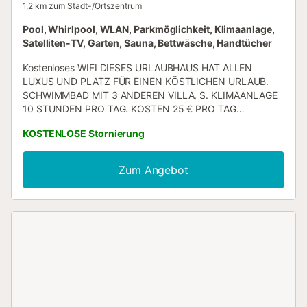
1,2 km zum Stadt-/Ortszentrum
Pool, Whirlpool, WLAN, Parkmöglichkeit, Klimaanlage,
Satelliten-TV, Garten, Sauna, Bettwäsche, Handtücher
Kostenloses WIFI DIESES URLAUBHAUS HAT ALLEN
LUXUS UND PLATZ FÜR EINEN KÖSTLICHEN URLAUB.
SCHWIMMBAD MIT 3 ANDEREN VILLA, S. KLIMAANLAGE
10 STUNDEN PRO TAG. KOSTEN 25 € PRO TAG
ZUSÄTZLICH. BRAUCHEN SIE NUR SOMMER.
KOSTENLOSE Stornierung
RESTAURANTS IN 1 KM SCHÖNER GARTEN UND GENUG
PLATZ FÜR FAMILIEN MIT KINDERN. DER GROSSE
SCHWIMMBAD WIRD AUCH VON ANDEREN VILLA
Zum Angebot
VERWENDET. ABER IST SEHR GERÄUMIG UND HAT KEINE
PROBLEME, ES KÖSTLICH ZU GENIESSEN. AUCH FÜR
PARTEIEN ZU MIETEN. HOCHZEITEN ETC....