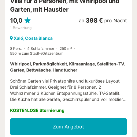
Villa für 8 Personen, mit Whirlpool und
Garten, mit Haustier
10,0
398 €
ab
pro Nacht
1
Bewertung
Xaló, Costa Blanca
8 Pers.
4 Schlafzimmer
250 m²
550 m zum Stadt-/Ortszentrum
Whirlpool, Parkmöglichkeit, Klimaanlage, Satelliten-TV,
Garten, Bettwäsche, Handtücher
Schöner Garten viel Privatsphäre und luxuriöses Layout.
Drei Schlafzimmer. Geeignet für 8 Personen. 2
Wohnzimmer 3 Küchen Entspannungsstühle. TV-Satellit.
Die Küche hat alle Geräte, Geschirrspüler und voll möbliert
mit genügend Besteck. Die Badezimmer mit
KOSTENLOSE Stornierung
Massagedusche und Badewanne. Whirlpool. Es gibt einen
Kühlschrank und B B Q, auch Außenduschen und einen
großen privaten Pool Das Gelände ist komplett mit
Zum Angebot
privaten Parkplätzen ummauert. Elektrischer Eingang und
1600 m2. privater Garten. Kommt zum ersten Mal in die