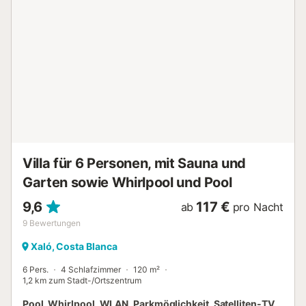
bekannte, die beginnt, sich der Welt zu öffnen, mehr real,
mehr natürliche und sicherlich mehr überraschend....
Villa für 6 Personen, mit Sauna und
Garten sowie Whirlpool und Pool
9,6
117 €
ab
pro Nacht
9
Bewertungen
Xaló, Costa Blanca
6 Pers.
4 Schlafzimmer
120 m²
1,2 km zum Stadt-/Ortszentrum
Pool, Whirlpool, WLAN, Parkmöglichkeit, Satelliten-TV,