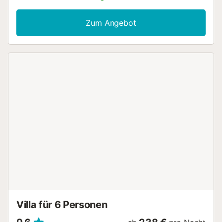
Fi). In Jalon (spanischer Name) oder Xaló (valencianischer
Name) geht das Leben friedlich weiter, obwohl es nur 15
Zum Angebot
Autominuten von der lebhaften Küste von Calpe und 20 bis
30 Minuten von der Küste von Javea, Moraira, Denia und
Altea entfernt ist. Das Haus liegt sehr nahe am Ortsrand, so
dass Sie ruhig spazieren gehen können. Das von
majestätischen Bergen umgebene Jalontal ist auch als
Weintal bekannt. In der Mitte dieses Tals liegt die Stadt
Jalon, die von Weinbergen, Mandeln und Orangen
umgeben ist. Das Haus ist auch im Winter verfügbar, hat
Fußbodenheizung mit Kaminofen. Im Winter können Sie
auf der Hauptroute Bernia viele sonnige Wandertage mit
atemberaubender Aussicht genießen. Wenn Sie im Februar
reisen, können Sie die Aussicht auf die Mandelblüte
genießen....
Villa für 6 Personen