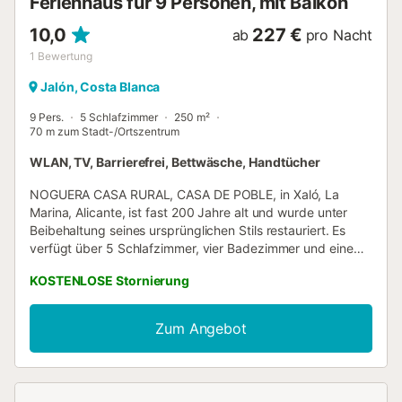
Ferienhaus für 9 Personen, mit Balkon
ausgestattete Küche. Gerad...
10,0
227 €
ab
pro Nacht
1
Bewertung
Jalón, Costa Blanca
9 Pers.
5 Schlafzimmer
250 m²
70 m zum Stadt-/Ortszentrum
WLAN, TV, Barrierefrei, Bettwäsche, Handtücher
NOGUERA CASA RURAL, CASA DE POBLE, in Xaló, La
Marina, Alicante, ist fast 200 Jahre alt und wurde unter
Beibehaltung seines ursprünglichen Stils restauriert. Es
verfügt über 5 Schlafzimmer, vier Badezimmer und eine
Toilette, große Gemeinschaftsräume (Terrasse mit Grill,
KOSTENLOSE Stornierung
Küche und drei Wohnzimmer), die einfach mit Möbeln und
Antiquitäten aus verschiedenen Teilen der Welt
eingerichtet sind. Das Haus ist gemütlich und hell. Volle
Zum Angebot
Miete für 9 - 10 Personen. Es ist ideal, um mit Familie und
Freunden zu genießen. Das Haus ist wie folgt aufgeteilt:
Erdgeschoss: zwei Doppelzimmer (160 x 200 cm Bett.)
Beide mit Bad; Esszimmer mit Kamin; Toilette Küche; Patio