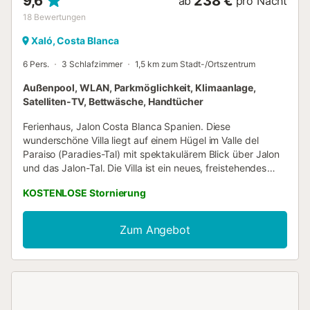
9,6
238 €
ab
pro Nacht
18
Bewertungen
Xaló, Costa Blanca
6 Pers.
3 Schlafzimmer
1,5 km zum Stadt-/Ortszentrum
Außenpool, WLAN, Parkmöglichkeit, Klimaanlage,
Satelliten-TV, Bettwäsche, Handtücher
Ferienhaus, Jalon Costa Blanca Spanien. Diese
wunderschöne Villa liegt auf einem Hügel im Valle del
Paraiso (Paradies-Tal) mit spektakulärem Blick über Jalon
und das Jalon-Tal. Die Villa ist ein neues, freistehendes
Anwesen in einer ruhigen Sackgasse mit eigenem 8m x 4m
KOSTENLOSE Stornierung
Pool und verfügt über alle modernen Annehmlichkeiten wie
Klimaanlage in allen Zimmern. In der Nähe der Stadt Jalon,
aber auch eine kurze Fahrt von Calpe, Moraira, Javea und
Zum Angebot
Denia. Jalon ist ein kleines typisch spanisches Dorf mit
vielen Bars, Restaurants und Cafés in den engen Straßen
und dem Kirchplatz. Ca. 1,5 km von der Villa entfernt....