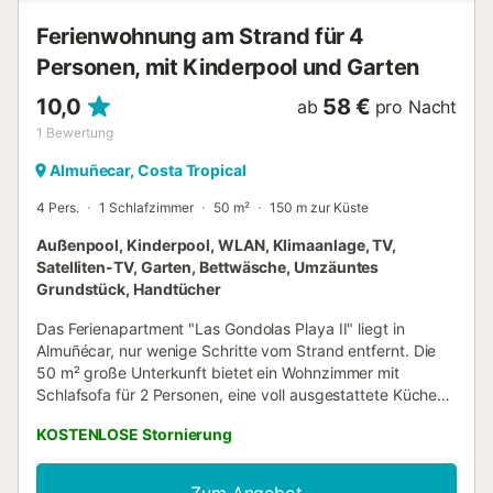
Ferienwohnung am Strand für 4
Personen, mit Kinderpool und Garten
10,0
58 €
ab
pro Nacht
1
Bewertung
Almuñecar, Costa Tropical
4 Pers.
1 Schlafzimmer
50 m²
150 m zur Küste
Außenpool, Kinderpool, WLAN, Klimaanlage, TV,
Satelliten-TV, Garten, Bettwäsche, Umzäuntes
Grundstück, Handtücher
Das Ferienapartment "Las Gondolas Playa II" liegt in
Almuñécar, nur wenige Schritte vom Strand entfernt. Die
50 m² große Unterkunft bietet ein Wohnzimmer mit
Schlafsofa für 2 Personen, eine voll ausgestattete Küche
mit Geschirrspüler, 1 Schlafzimmer und 1 Badezimmer und
KOSTENLOSE Stornierung
ist für bis zu 4 Personen geeignet. Zu den weiteren
Annehmlichkeiten gehören Highspeed-WLAN, Klimaanlage
und Heizung im Schlafzimmer und Wohnzimmer,