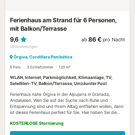
kleinem Kühlschrank ist ebenfalls vorhanden. Trotz der
ruhigen Lage erreichen Sie alles Wichtige schnell mit dem
Auto: Das nächste Restaurant ist 6 Minuten (3,7 km), der
Ferienhaus am Strand für 6 Personen,
nächste Supermarkt 7 Minuten (4,4 km) entfernt. Der
mit Balkon/Terrasse
beeindruckende Strand Playa de Cabria ist in 11 Minuten
(5 km) erreichbar. Zum Flughafen Mála...
9,6
86 €
ab
pro Nacht
56
Bewertungen
Órgiva, Cordillera Penibética
6 Pers.
3 Schlafzimmer
120 m²
WLAN, Internet, Parkmöglichkeit, Klimaanlage, TV,
Satelliten-TV, Balkon/Terrasse, Umzäunter Pool
Ferienhaus nahe Órgiva in der Alpujarra in Granada,
Andalusien. Wen Sie auf der Suche nach Ruhe und
Entspannung sind und Ihrem Alltag entfliehen wollen, dann
ist dieses Ferienhaus perfekt für Sie. Hier haben Sie die
Möglichkeit Ihre Batterien wieder voll aufzuladen. Ihre
KOSTENLOSE Stornierung
Kinder haben im großen und üppig begrünten Garten
genügend Platz zum Herumtollen, egal ob schaukeln,