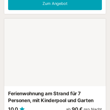
Fußball oder Volleyball. Währenddessen können Sie sich im
Zum Angebot
hauseigenen Pool abkühlen und den Klängen des
Wasserfalls lauschen. Das Haus verfügt über drei
Schlafzimmer, eines mit einem 1,50 m breiten Doppelbett
und zwei mit jeweils zwei 90 cm breiten Einzelbetten. Das
Badezimmer ist mit einer Dusche ausgestattet. Die mit
Mikrowelle, Waschmaschine und Geschirrspüler und Ofen
vollständig ausgestattete Küche können Sie über eine
kleine Treppe mit drei Stufen vom Wohn- und Essbereich
erreichen. Im Wohnzimmer finden Sie einen Kamin und
Satellitenfernsehen, außerdem ist es, genauso wie die
Schlafzimmer mit Klimaanlage warm/kalt ausgestattet.Das
Haus besitzt ebenfalls eine W-Lan Verbindung. Der
Außenbereich des Hauses ist umgeben von Obst- und
Olivenbäumen. Sie haben vom Garten direkten Zugang
zum Fluss Órgivar. Der Zufahrtsweg zum Haus erfolgt auf
einer asphaltierten Straße, die letzten 200 m auf dem
Grundstück sind ein Kiesweg. Hier finden Sie drei
Parkplätze....
Ferienwohnung am Strand für 7
Personen, mit Kinderpool und Garten
10,0
90 €
ab
pro Nacht