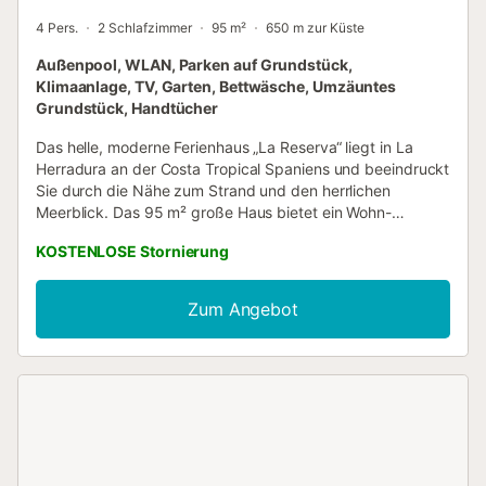
4 Pers.
2 Schlafzimmer
95 m²
650 m zur Küste
Außenpool, WLAN, Parken auf Grundstück,
Klimaanlage, TV, Garten, Bettwäsche, Umzäuntes
Grundstück, Handtücher
Das helle, moderne Ferienhaus „La Reserva“ liegt in La
Herradura an der Costa Tropical Spaniens und beeindruckt
Sie durch die Nähe zum Strand und den herrlichen
Meerblick. Das 95 m² große Haus bietet ein Wohn-
Esszimmer mit gut ausgestatteter Küche, 2 Schlafzimmer
KOSTENLOSE Stornierung
und 2 Bäder und ist für 4 Personen geeignet. Zur
Ausstattung gehören WLAN für Videotelefonie, zentrale
Klimaanlage, Waschmaschine und TV. Schlafzimmer 1
Zum Angebot
verfügt über ein Doppelbett, Schlafzimmer 2 über 2
Einzelbetten. Sie nutzen einen gemeinschaftlichen
Außenbereich mit ganzjährig verfügbarem Pool und
möblierter, offener Terrasse mit Tisch und Stühlen.
Entspannen Sie am Pool mit Meerblick oder genießen Sie
den Abend bei einem selbstgekochten Essen und einem
Glas Wein auf der Terrasse. Restaurants, Cafés, Bars,
Supermarkt und der Strand Playa La Herradura sind