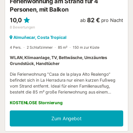
Ferienwohnung am Strand für 4
Personen, mit Balkon
10,0
82 €
ab
pro Nacht
8
Bewertungen
Almuñecar, Costa Tropical
4 Pers.
2 Schlafzimmer
85 m²
150 m zur Küste
WLAN, Klimaanlage, TV, Bettwäsche, Umzäuntes
Grundstück, Handtücher
Die Ferienwohnung "Casa de la playa Alto Realengo"
befindet sich in La Herradura nur einen kurzen Fußweg
vom Strand entfernt. Ideal für einen Familienausflug,
besteht die 85 m² große Ferienwohnung aus einem
Wohnzimmer, einer gut ausgestatteten Küche, 2
KOSTENLOSE Stornierung
Schlafzimmern und 2 Bädern und bietet somit Platz für 4
Personen. Zur Ausstattung gehören außerdem WLAN ist
für Videoanrufe geeignet, eine Klimaanlage, eine
Zum Angebot
Waschmaschine sowie ein TV im Wohnzimmer und in den
Schlafzimmern. Ein Hochstuhl ist ebenfalls vorhanden. Die