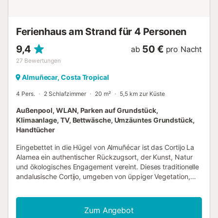
Ferienhaus am Strand für 4 Personen
9,4
50 €
ab
pro Nacht
27
Bewertungen
Almuñecar, Costa Tropical
4 Pers.
2 Schlafzimmer
20 m²
5,5 km zur Küste
Außenpool, WLAN, Parken auf Grundstück,
Klimaanlage, TV, Bettwäsche, Umzäuntes Grundstück,
Handtücher
Eingebettet in die Hügel von Almuñécar ist das Cortijo La
Alamea ein authentischer Rückzugsort, der Kunst, Natur
und ökologisches Engagement vereint. Dieses traditionelle
andalusische Cortijo, umgeben von üppiger Vegetation,
bietet eine einzigartige Auszeit fernab vom Trubel mit
Panoramablick auf die Hügel und einem Hauch Mittelmeer
am Horizont. Handgefertigte Mosaike – ein traditionelles
Zum Angebot
andalusisches Kunsthandwerk – schmücken das gesamte