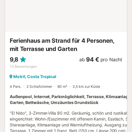
erlaubt. Diese Unterkunft verfügt über licht- und
wassersparende Einrichtungen. Bitte beachten Sie, dass
zum Zeitpunkt Ihres Besuchs möglicherweise behördliche
Wasserverordnungen in Kraft sind, die die Nutzung des
Pools und die Bewässerung des Gartens beeinträchtige...
Ferienhaus am Strand für 4 Personen,
mit Terrasse und Garten
9,8
94 €
ab
pro Nacht
13
Bewertungen
Motril, Costa Tropical
4 Pers.
2 Schlafzimmer
80 m²
3,5 km zur Küste
Außenpool, Internet, Parkmöglichkeit, Terrasse, Klimaanlage,
Garten, Bettwäsche, Umzäuntes Grundstück
"El Nido", 3-Zimmer-Villa 80 m2. Geräumig, schön und rustikal
eingerichtet: Wohn-/Esszimmer mit offenem Kamin, Esstisch, Sat
Stereoanlage, Klimaanlage und Warmluftheizung. Ausgang zur
Terrasse. 1 Zimmer mit 1 franz. Bett (150 cm, Länge 200 cm), Ven