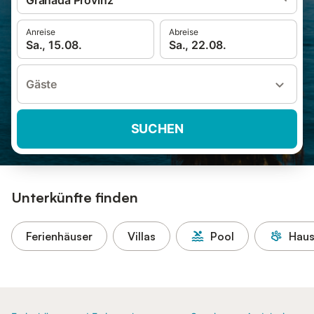
Granada Provinz
Anreise
Abreise
Sa., 15.08.
Sa., 22.08.
Gäste
SUCHEN
Unterkünfte finden
Ferienhäuser
Villas
Pool
Haus