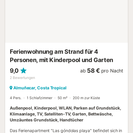
Musikanlage und DVD-Player. Für Gäste stehen außerdem
Kinderbett und Hochstuhl bereit. Der private Außenbereich
mit viel Vegetation, Obstbäumen, Palmen und
aromatischen Pflanzen bietet einen Infinity-Pool mit
Meerblick (8 x 4,5 m), Garten, Terrassen, Veranda, Grill
und Außendusche. Zur Verfügung stehen ein überdachter
Garagenplatz, Abstellmöglichkeiten für Motorräder und
Fahrräder sowie...
Ferienwohnung am Strand für 4
Personen, mit Kinderpool und Garten
9,0
58 €
ab
pro Nacht
2
Bewertungen
Almuñecar, Costa Tropical
4 Pers.
1 Schlafzimmer
50 m²
200 m zur Küste
Außenpool, Kinderpool, WLAN, Parken auf Grundstück,
Klimaanlage, TV, Satelliten-TV, Garten, Bettwäsche,
Umzäuntes Grundstück, Handtücher
Das Ferienapartment "Las góndolas playa" befindet sich in