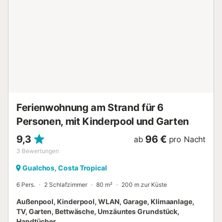
fantastischem Meerblick – perfekt, um morgens einen
Kaffee oder abends ein Glas Wein zu genießen. Im
Erdgeschoss des Gebäudes finden Sie Bars und Cafés,
ideal für Frühstück, einen Drink oder um das lebendige
lokale Leben zu erleben. Parkplätze für mittelgroße Autos
stehen in einem nahegelegenen Gebäude (200 m entfernt)
gegen Aufpreis zur Verfügung. Der Kieselstrand liegt direkt
vor dem Gebäude, nur eine Straße entfernt. Das Gebäude
verfügt über einen Aufzug und ist haustierfreundlich – ideal
für Familien oder kleine Gruppen, die Strand, Sonne und
Komfort in Almuñécar genießen möchten....
Ferienwohnung am Strand für 6
Personen, mit Kinderpool und Garten
9,3
96 €
ab
pro Nacht
3
Bewertungen
Gualchos, Costa Tropical
6 Pers.
2 Schlafzimmer
80 m²
200 m zur Küste
Außenpool, Kinderpool, WLAN, Garage, Klimaanlage,
TV, Garten, Bettwäsche, Umzäuntes Grundstück,
Handtücher