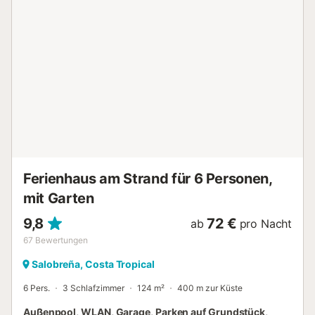
Unterkunft wurde im Sommer 2022 komplett renoviert. Auf
dem Grundstück sind 9 Parkplätze vorhanden. Haustiere,
Rauchen und Veranstaltungen sind nicht erlaubt.
Strand-/Poolhandtücher werden zur Verfügung gestellt.
Gruppen von Gästen unter 25 Jahren sind nicht erlaubt.
Die Terrassen (über 500 m²) befinden sich in
verschiedenen Lagen, so dass den ganzen Tag über
Sonne (oder Schatten) vorhanden ist. - Handtücher für
Strand bzw. Pool Kosten 70,00 € pro Aufenthalt...
Ferienhaus am Strand für 6 Personen,
mit Garten
9,8
72 €
ab
pro Nacht
67
Bewertungen
Salobreña, Costa Tropical
6 Pers.
3 Schlafzimmer
124 m²
400 m zur Küste
Außenpool, WLAN, Garage, Parken auf Grundstück,