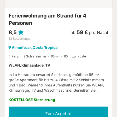
Videotelefonate geeignet. Die Unterkunft ist barrierefrei
ohne Stufen im Zugang und Innenbereich. Es gibt
Sicherheitskameras im Komplex und 24-Stunden-
Ferienwohnung am Strand für 4
Sicherheitsdienst. Handtücher und Bettwä...
Personen
8,5
59 €
ab
pro Nacht
18
Bewertungen
Almuñecar, Costa Tropical
4 Pers.
2 Schlafzimmer
65 m²
60 m zur Küste
WLAN, Klimaanlage, TV
In La Herradura erwartet Sie dieses gemütliche 65 m²
große Apartment für bis zu 4 Gäste mit 2 Schlafzimmern
und 1 Bad. Während Ihres Aufenthalts nutzen Sie WLAN,
Klimaanlage, TV und Waschmaschine. Genießen Sie
beeindruckende Ausblicke auf Berge und Meer sowie
KOSTENLOSE Stornierung
einen unkomplizierten Self-Check-in. Sie können die
gemeinschaftliche, nicht überdachte Terrasse mit 360-
Grad-Panoramablick auf Berge und Bucht nutzen und
Zum Angebot
verfügen außerdem über einen privaten Balkon. Direkt am