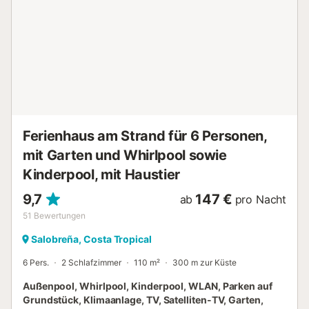
massiven Kamin ausgestattet, vor dem Sie ein bequemes
Sofa und gemütliche Sessel vorfinden werden. Dahinter
befindet sich ein großer Esstisch, um den herum alle Gäste
des Ferienhauses sitzen und die köstlichen Mahlzeiten
einnehmen können, die in der kleinen, aber komplett
ausgestatteten offenen Küche zubereitet werden. Die
Küche ist zum Wohnzimmer hin offen. Der gepflasterte
Außenbereich verfügt über einen privaten Pool, einige
Liegestühle und Sonnenschirme, um sich vor den heißen
Sonnenstrahlen zu schützen. Eine wunderschöne Veranda
Ferienhaus am Strand für 6 Personen,
bi...
mit Garten und Whirlpool sowie
Kinderpool, mit Haustier
9,7
147 €
ab
pro Nacht
51
Bewertungen
Salobreña, Costa Tropical
6 Pers.
2 Schlafzimmer
110 m²
300 m zur Küste
Außenpool, Whirlpool, Kinderpool, WLAN, Parken auf
Grundstück, Klimaanlage, TV, Satelliten-TV, Garten,