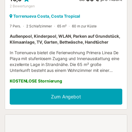
2
Bewertungen
Torrenueva Costa, Costa Tropical
7 Pers.
2 Schlafzimmer
65 m²
60 m zur Küste
Außenpool, Kinderpool, WLAN, Parken auf Grundstück,
Klimaanlage, TV, Garten, Bettwäsche, Handtücher
In Torrenueva bietet die Ferienwohnung Primera Linea De
Playa mit stufenlosem Zugang und Innenausstattung eine
exzellente Lage in Strandnähe. Die 65 m² große
Unterkunft besteht aus einem Wohnzimmer mit einer
Schlafcouch für eine Person, einer gut ausgestatteten
KOSTENLOSE Stornierung
Küche, 2 Schlafzimmern und 2 Bädern und bietet somit
Platz für 7 Personen. Zur Ausstattung gehören außerdem
Wi-Fi, ein TV, eine Klimaanlage mit Wärmepumpe, die im
Zum Angebot
Wohnzimmer zur Verfügung steht, sowie eine
Waschmaschine. Das Gebäude, in dem sich die Unterkunft
befindet, verfügt über einen Aufzug. Dieses Ferienhaus
verfügt über einen privaten Balkon, auf dem Sie abends
entspannen können. Genießen Sie den gemeinsamen
Außenbereich unserer Unterkunft mit einem eingezäunten