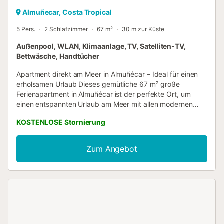
Almuñecar, Costa Tropical
5 Pers.
2 Schlafzimmer
67 m²
30 m zur Küste
Außenpool, WLAN, Klimaanlage, TV, Satelliten-TV,
Bettwäsche, Handtücher
Apartment direkt am Meer in Almuñécar – Ideal für einen
erholsamen Urlaub Dieses gemütliche 67 m² große
Ferienapartment in Almuñécar ist der perfekte Ort, um
einen entspannten Urlaub am Meer mit allen modernen
Annehmlichkeiten zu genießen. Die Unterkunft bietet
KOSTENLOSE Stornierung
Ihnen: • Wohnzimmer mit Schlafsofa für 1 Person • Gut
ausgestattete Küche für die einfache Zubereitung Ihrer
Mahlzeiten • 2 Schlafzimmer: o Schlafzimmer 1: 2
Zum Angebot
Einzelbetten o Schlafzimmer 2: 1 Queensize-Bett • 1
komplettes Badezimmer Das Apartment bietet Platz für bis
zu 5 Personen und verfügt über zusätzliche
Annehmlichkeiten wie Highspeed-WLAN (geeignet für
Videokonferenzen und Homeoffice), Klimaanlage und
Ventilator im Schlafzimmer, Waschmaschine und Fernseher.
Das Highlight der Unterkunft ist der private Balkon mit