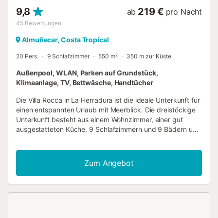
9,8
219 €
ab
pro Nacht
45
Bewertungen
Almuñecar, Costa Tropical
20 Pers.
9 Schlafzimmer
550 m²
350 m zur Küste
Außenpool, WLAN, Parken auf Grundstück,
Klimaanlage, TV, Bettwäsche, Handtücher
Die Villa Rocca in La Herradura ist die ideale Unterkunft für
einen entspannten Urlaub mit Meerblick. Die dreistöckige
Unterkunft besteht aus einem Wohnzimmer, einer gut
ausgestatteten Küche, 9 Schlafzimmern und 9 Bädern und
bietet somit Platz für 20 Personen. Zur Ausstattung
gehören außerdem WLAN, ein TV, eine Klimaanlage sowie
eine Waschmaschine. Außerdem steht ein Billardtisch für
Zum Angebot
Sie bereit. 2 Babybetten sind ebenfalls vorhanden. Dieses
Ferienhaus verfügt über einen privaten Außenbereich mit
Pool, mehreren Terrassen, einer überdachten Terrasse,
Balkonen und einem Grill. Eine große Auswahl an Bars und
Restaurants, der Hafen von Marina del Este und die
Strände sind in 25 Minuten zu Fuß zu erreichen. Die