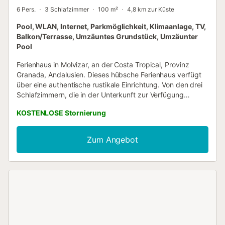
6 Pers.
3 Schlafzimmer
100 m²
4,8 km zur Küste
Pool, WLAN, Internet, Parkmöglichkeit, Klimaanlage, TV,
Balkon/Terrasse, Umzäuntes Grundstück, Umzäunter
Pool
Ferienhaus in Molvizar, an der Costa Tropical, Provinz
Granada, Andalusien. Dieses hübsche Ferienhaus verfügt
über eine authentische rustikale Einrichtung. Von den drei
Schlafzimmern, die in der Unterkunft zur Verfügung
gestellt werden, befindet sich eines im Gebäude
KOSTENLOSE Stornierung
gegenüber auf der anderen Seite des privaten Pools und
ist mit einer Klimaanlage mit Warm / Kaltfunktion
ausgestattet. Hier finden Sie auch einen überdachten
Zum Angebot
Grillplatz und ein Badezimmer mit Dusche. Die anderen
zwei Schlafzimmer, ebenfalls mit Klimaanlage mit Warm /
Kaltfunktion befinden sich im Hauptgebäude: eines ist mit
einem Doppelbett und das andere mit zwei Einzelbetten
ausgestattet. Es gibt ein weiteres Badezimmer mit Dusche,
das von den sechs Gästen geteilt wird, die im
Hauptgebäude untergebracht werden. Der geräumige
Wohnbereich ist ebenso mit einer Klimaanlage sowie einem