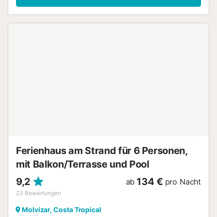
Strand gelegen, haben Sie unmittelbaren Zugang zum
Meer sowie zu zahlreichen Wassersport- und
Freizeitmöglichkeiten direkt vor der Tür. Ein
gemeinschaftlicher Parkplatz steht auf dem Grundstück
zur Verfügung, Haustiere sind erlaubt. Das Rauchen und
Veranstaltungen sind nicht gestattet. Eine Bushaltestelle
befindet sich nur 50 Meter entfernt und erleichtert die
Anreise. Die Wohnung liegt im dritten Stock ohne Aufzug.
Im Gebäude gibt es eine Bar und ein Restaurant. Weitere
Bars, Restaurants und Geschäfte sind in unmittelbarer
Nähe. Sprachschulen, Tauchschulen und Sportzentren
befinden sich ebenfalls in der Umgebung und bieten
zahlreiche Möglichkeiten für einen abwechslungsreichen
Aufenthalt....
Ferienhaus am Strand für 6 Personen,
mit Balkon/Terrasse und Pool
9,2
134 €
ab
pro Nacht
23
Bewertungen
Molvízar, Costa Tropical