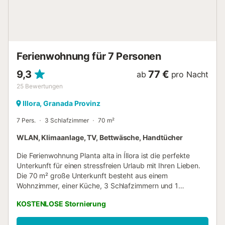
Ferienwohnung für 7 Personen
9,3
77 €
ab
pro Nacht
25
Bewertungen
Illora, Granada Provinz
7 Pers.
3 Schlafzimmer
70 m²
WLAN, Klimaanlage, TV, Bettwäsche, Handtücher
Die Ferienwohnung Planta alta in Íllora ist die perfekte
Unterkunft für einen stressfreien Urlaub mit Ihren Lieben.
Die 70 m² große Unterkunft besteht aus einem
Wohnzimmer, einer Küche, 3 Schlafzimmern und 1
Badezimmer und bietet somit Platz für 4 Personen. Zur
KOSTENLOSE Stornierung
Ausstattung gehören außerdem ein TV sowie ein Ventilator.
Diese Unterkunft bietet nicht: Wi-Fi und Klimaanlage.