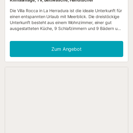
Die Villa Rocca in La Herradura ist die ideale Unterkunft für
einen entspannten Urlaub mit Meerblick. Die dreistöckige
Unterkunft besteht aus einem Wohnzimmer, einer gut
ausgestatteten Küche, 9 Schlafzimmern und 9 Bädern und
bietet somit Platz für 20 Personen. Zur Ausstattung
gehören außerdem WLAN, ein TV, eine Klimaanlage sowie
eine Waschmaschine. Außerdem steht ein Billardtisch für
Zum Angebot
Sie bereit. 2 Babybetten sind ebenfalls vorhanden. Dieses
Ferienhaus verfügt über einen privaten Außenbereich mit
Pool, mehreren Terrassen, einer überdachten Terrasse,
Balkonen und einem Grill. Eine große Auswahl an Bars und
Restaurants, der Hafen von Marina del Este und die
Strände sind in 25 Minuten zu Fuß zu erreichen. Die
Unterkunft wurde im Sommer 2022 komplett renoviert. Auf
dem Grundstück sind 9 Parkplätze vorhanden. Haustiere,
Rauchen und Veranstaltungen sind nicht erlaubt.
Strand-/Poolhandtücher werden zur Verfügung gestellt.
Gruppen von Gästen unter 25 Jahren sind nicht erlaubt.
Die Terrassen (über 500 m²) befinden sich in
verschiedenen Lagen, so dass den ganzen Tag über
Sonne (oder Schatten) vorhanden ist. - Handtücher für