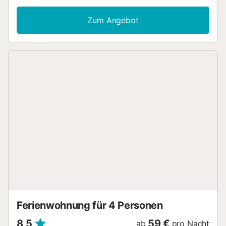
Zur Unterkunft gehört auch eine Terrasse mit
Gartenmöbeln, perfekt, um die frische Luft zu genießen,
Zum Angebot
sich zu entspannen und die Aussicht bequem zu
bewundern. Hier können Sie im Freien essen oder einfach
mit einem kühlen Getränk entspannen. Die Wohnanlage
bietet Ihnen zwei Gemeinschaftspools, darunter einen
Infinity-Pool, in denen Sie sich abkühlen und die Sonne
genießen können. Einer der Pools ist das ganze Jahr über
geöffnet, der Infinity-Pool steht Ihnen vom 15. Juni bis 15.
September zur Verfügung. Obwohl Sie sich in einer ruhigen
und friedlichen Gegend befinden, sind Sie nur fünf
Autominuten vom Stadtzentrum entfernt. Und das Beste:
Der Ausblick von diesem Haus ist einfach spektakulär....
Ferienwohnung für 4 Personen
8,5
59 €
ab
pro Nacht