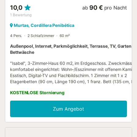
10,0
90 €
ab
pro Nacht
1
Bewertung
Murtas, Cordillera Penibética
4 Pers.
2 Schlafzimmer
60 m²
Außenpool, Internet, Parkmöglichkeit, Terrasse, TV, Garten,
Bettwäsche
"Isabel", 3-Zimmer-Haus 60 m2, im Erdgeschoss. Zweckmässig
komfortabel eingerichtet: Wohn-/Esszimmer mit offenem Kamin,
Esstisch, Digital-TV und Flachbildschirm. 1 Zimmer mit 1 x 2
Etagenbetten (90 cm, Länge 190 cm), 1 franz. Bett (135 cm, L
190 cm). 1 Zimmer mit 1 franz. Bett (135 cm, Länge 190 cm). O
KOSTENLOSE Stornierung
Küche (Geschirrspüler, 4 Glaskeramikplatten, Toaster, Wasserko
Mikrowelle, Tiefkühler, Grill, elektrische Kaffeemaschine, Kapseln
Kaffeemaschine (Nespresso) extra). Dusche/WC. Terrasse.
Zum Angebot
Terrassenmöbel, Gartengrill, Liegestühle. Sicht auf die Berge. Zu
Verfügung: Waschmaschine, Bügeleisen, Haartrockner. Internet
(WLAN, gratis). Geeignet für Familien. Maximal 1 Haustier/Hund
erlaubt. VTAR/GR/03211 // Reg. Nr.:
ESFCTU000018013000274004000000000000000VTAR/GR/032