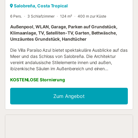
Salobreña, Costa Tropical
6 Pers.
3 Schlafzimmer
124 m²
400 m zur Küste
Außenpool, WLAN, Garage, Parken auf Grundstück,
Klimaanlage, TV, Satelliten-TV, Garten, Bettwäsche,
Umzäuntes Grundstück, Handtücher
Die Villa Paraíso Azul bietet spektakuläre Ausblicke auf das
Meer und das Schloss von Salobreña. Die Architektur
vereint andalusische Stilelemente innen und außen,
ibizenkische Säulen im Außenbereich und einen
mallorquinischen Kamin. Es ist eines der wenigen Häuser in
KOSTENLOSE Stornierung
der Gegend, das seinen andalusischen Charakter bewahrt
hat, mit nazarischen Fliesen in einem der Bäder und auf
der Zugangstreppe. Die Villa befindet sich auf einem 900
Zum Angebot
m² großen Grundstück. Das 140 m² große Haus liegt
ebenerdig und verfügt über ein Wohn-Esszimmer, drei
Schlafzimmer – alle mit Meerblick – für bis zu sechs
Personen sowie zwei komplette Bäder. In allen
Schlafzimmern und im Wohnzimmer gibt es Klimaanlage
und Heizung. Das Haus ist komplett ausgestattet, da die
Eigentümer es selbst zu verschiedenen Jahreszeiten