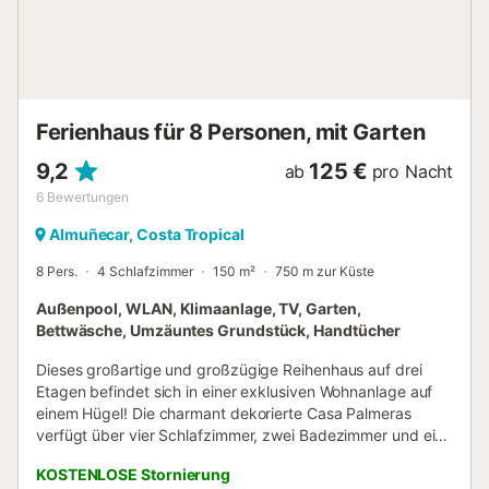
Unterkunft verfügt über einen Abstellraum für Motorrad
und Fahrrad. Bitte beachten Sie, dass zum Zeitpunkt Ihres
Besuchs möglicherweise behördliche Wasserverordnungen
in Kraft sind, die die Nutzung des Pools und die
Bewässerung des Gartens beeinträchtigen oder den
Verbrauch von Leitungswasser einschränken können. Bei
Ferienhaus für 8 Personen, mit Garten
Buchunge...
9,2
125 €
ab
pro Nacht
6
Bewertungen
Almuñecar, Costa Tropical
8 Pers.
4 Schlafzimmer
150 m²
750 m zur Küste
Außenpool, WLAN, Klimaanlage, TV, Garten,
Bettwäsche, Umzäuntes Grundstück, Handtücher
Dieses großartige und großzügige Reihenhaus auf drei
Etagen befindet sich in einer exklusiven Wohnanlage auf
einem Hügel! Die charmant dekorierte Casa Palmeras
verfügt über vier Schlafzimmer, zwei Badezimmer und ein
Gäste-WC sowie ein großes Wohnzimmer und eine voll
KOSTENLOSE Stornierung
ausgestattete, offene Küche – ideal für die ganze Familie.