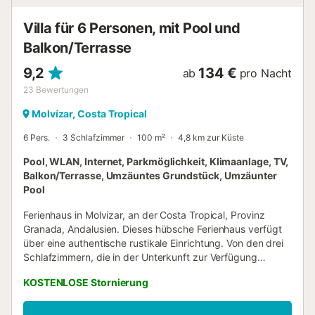
Strand bzw. Pool Kosten 70,00 € pro Aufenthalt...
Villa für 6 Personen, mit Pool und
Balkon/Terrasse
9,2
134 €
ab
pro Nacht
23
Bewertungen
Molvízar, Costa Tropical
6 Pers.
3 Schlafzimmer
100 m²
4,8 km zur Küste
Pool, WLAN, Internet, Parkmöglichkeit, Klimaanlage, TV,
Balkon/Terrasse, Umzäuntes Grundstück, Umzäunter
Pool
Ferienhaus in Molvizar, an der Costa Tropical, Provinz
Granada, Andalusien. Dieses hübsche Ferienhaus verfügt
über eine authentische rustikale Einrichtung. Von den drei
Schlafzimmern, die in der Unterkunft zur Verfügung
gestellt werden, befindet sich eines im Gebäude
KOSTENLOSE Stornierung
gegenüber auf der anderen Seite des privaten Pools und
ist mit einer Klimaanlage mit Warm / Kaltfunktion
ausgestattet. Hier finden Sie auch einen überdachten