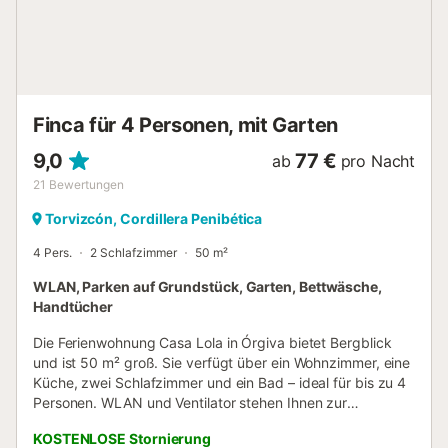
Einbauschrank, Schlafzimmer mit Einzelbett und
Einbauschrank und Bad mit Dusche. Fuente de la Gota:
Wohnzimmer-Küche mit Kamin, Wifi, Schlafzimmer mit
Doppelbett und Bad....
Finca für 4 Personen, mit Garten
9,0
77 €
ab
pro Nacht
21
Bewertungen
Torvizcón, Cordillera Penibética
4 Pers.
2 Schlafzimmer
50 m²
WLAN, Parken auf Grundstück, Garten, Bettwäsche,
Handtücher
Die Ferienwohnung Casa Lola in Órgiva bietet Bergblick
und ist 50 m² groß. Sie verfügt über ein Wohnzimmer, eine
Küche, zwei Schlafzimmer und ein Bad – ideal für bis zu 4
Personen. WLAN und Ventilator stehen Ihnen zur
Verfügung. Es gibt keine Klimaanlage. Die private Terrasse
KOSTENLOSE Stornierung
lädt zum Entspannen ein. Casa Lola ist komplett autark,