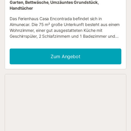
Garten, Bettwäsche, Umzäuntes Grundstück,
Handtücher
Das Ferienhaus Casa Encontrada befindet sich in
Almunecar. Die 75 m² große Unterkunft besteht aus einem
Wohnzimmer, einer gut ausgestatteten Küche mit
Geschirrspüler, 2 Schlafzimmern und 1 Badezimmer und
bietet somit Platz für 6 Personen. Es verfügt über ein
Hauptschlafzimmer mit einem Doppelbett, ein
Schlafzimmer mit 2 Einzelbetten und eine Schlafcouch für
Zum Angebot
2 Personen im Wohnzimmer. Zur Ausstattung gehören
außerdem WLAN, Klimaanlage, Heizung, eine
Waschmaschine sowie ein TV mit DVD-Player. Ein
Hochstuhl ist ebenfalls vorhanden. Zu Ihrem privaten
Außenbereich gehören eine offene Terrasse und ein Grill.
Die Unterkunft hat auch Zugang zu einem gemeinsamen
Außenbereich mit Garten, Außendusche und zwei Pools:
einer ist ganzjährig geöffnet, der andere saisonal, vom 15.
Juni bis 15. September. Der saisonale Pool wird von einem
Rettungsschwimmer betreut und ist dienstags
geschlossen. Kostenlose Parkplätze sind auf der Straße
vorhanden. Familien mit Kindern sind willkommen.
Haustiere sind erlaubt....