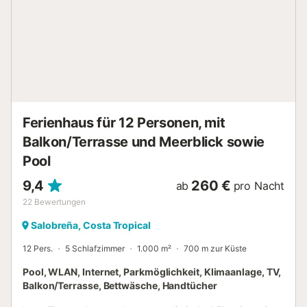
und Sonnenuntergänge. Auch der nächtliche Sternehimmel
ist sehr romantisch. Das Glücklichsein fällt in solch
traumhafter Umgebung ganz leicht. Die Wohngegend der
Villa „Alfa Mar“ besteht aus rund 112 Villen mit
Grundstücken von 800m2 aufwärts. Sie können ungestört
von Blicken von Nachbarn auf Ihrer Poolterrasse in der
Sonne baden und schwimmen. Das Haus ist gemütlich via
Autobahn in weniger als einer Stunde Fahrt...
Ferienhaus für 12 Personen, mit
Balkon/Terrasse und Meerblick sowie
Pool
9,4
260 €
ab
pro Nacht
22
Bewertungen
Salobreña, Costa Tropical
12 Pers.
5 Schlafzimmer
1.000 m²
700 m zur Küste
Pool, WLAN, Internet, Parkmöglichkeit, Klimaanlage, TV,
Balkon/Terrasse, Bettwäsche, Handtücher