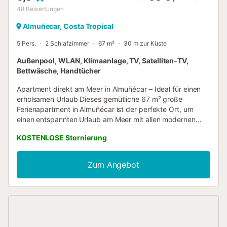
48
Bewertungen
Almuñecar, Costa Tropical
5 Pers.
2 Schlafzimmer
67 m²
30 m zur Küste
Außenpool, WLAN, Klimaanlage, TV, Satelliten-TV,
Bettwäsche, Handtücher
Apartment direkt am Meer in Almuñécar – Ideal für einen
erholsamen Urlaub Dieses gemütliche 67 m² große
Ferienapartment in Almuñécar ist der perfekte Ort, um
einen entspannten Urlaub am Meer mit allen modernen
Annehmlichkeiten zu genießen. Die Unterkunft bietet
KOSTENLOSE Stornierung
Ihnen: • Wohnzimmer mit Schlafsofa für 1 Person • Gut
ausgestattete Küche für die einfache Zubereitung Ihrer
Mahlzeiten • 2 Schlafzimmer: o Schlafzimmer 1: 2
Zum Angebot
Einzelbetten o Schlafzimmer 2: 1 Queensize-Bett • 1
komplettes Badezimmer Das Apartment bietet Platz für bis
zu 5 Personen und verfügt über zusätzliche
Annehmlichkeiten wie Highspeed-WLAN (geeignet für
Videokonferenzen und Homeoffice), Klimaanlage und
Ventilator im Schlafzimmer, Waschmaschine und Fernseher.