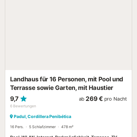
befindet sich nur 50 Meter entfernt und erleichtert die
Anreise. Die Wohnung liegt im dritten Stock ohne Aufzug.
Im Gebäude gibt es eine Bar und ein Restaurant. Weitere
Bars, Restaurants und Geschäfte sind in unmittelbarer
Nähe. Sprachschulen, Tauchschulen und Sportzentren
befinden sich ebenfalls in der Umgebung und bieten
zahlreiche Möglichkeiten für einen abwechslungsreichen
Aufenthalt....
Landhaus für 16 Personen, mit Pool und
Terrasse sowie Garten, mit Haustier
9,7
269 €
ab
pro Nacht
6
Bewertungen
Padul, Cordillera Penibética
16 Pers.
5 Schlafzimmer
478 m²