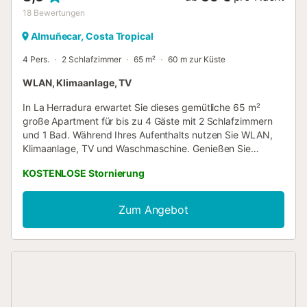
18
Bewertungen
Almuñecar, Costa Tropical
4 Pers.
2 Schlafzimmer
65 m²
60 m zur Küste
WLAN, Klimaanlage, TV
In La Herradura erwartet Sie dieses gemütliche 65 m²
große Apartment für bis zu 4 Gäste mit 2 Schlafzimmern
und 1 Bad. Während Ihres Aufenthalts nutzen Sie WLAN,
Klimaanlage, TV und Waschmaschine. Genießen Sie
beeindruckende Ausblicke auf Berge und Meer sowie
KOSTENLOSE Stornierung
einen unkomplizierten Self-Check-in. Sie können die
gemeinschaftliche, nicht überdachte Terrasse mit 360-
Grad-Panoramablick auf Berge und Bucht nutzen und
Zum Angebot
verfügen außerdem über einen privaten Balkon. Direkt am
Strand gelegen, haben Sie unmittelbaren Zugang zum
Meer sowie zu zahlreichen Wassersport- und
Freizeitmöglichkeiten direkt vor der Tür. Ein
gemeinschaftlicher Parkplatz steht auf dem Grundstück
zur Verfügung, Haustiere sind erlaubt. Das Rauchen und
Veranstaltungen sind nicht gestattet. Eine Bushaltestelle