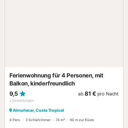
anders angegeben, sind Leistungen wie Reinigung,
Bettwäsche, Handtücher etc. nicht im Preis für diese
Unterkunft enthalten. Wenn Haustiere erlaubt sind
(Informationen in der Anzeige), können Zuschläge anfallen.
Nur die Ausstattungen, die in dieser Anzeige speziell
erwähnt werden, sind vorhanden. Eine nicht angegebene
Ausstattung wird nicht als vorhanden betrachtet. Sofern in
der Unterkunft keine Elektroladestation vorhanden ist, ist
das Laden von Elektrofahrzeugen untersagt....
Ferienwohnung für 4 Personen, mit
Balkon, kinderfreundlich
9,5
81 €
ab
pro Nacht
2
Bewertungen
Almuñecar, Costa Tropical
4 Pers.
2 Schlafzimmer
74 m²
60 m zur Küste