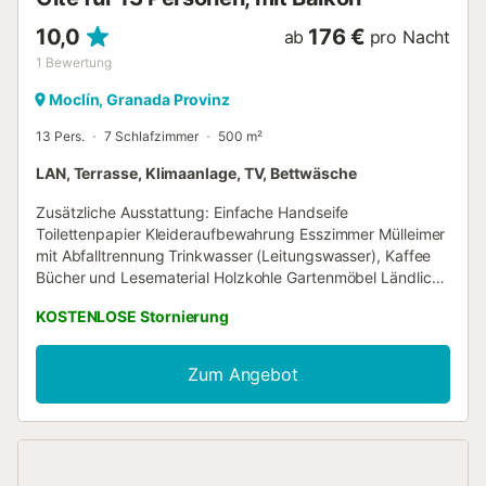
10,0
176 €
ab
pro Nacht
1
Bewertung
Moclín, Granada Provinz
13 Pers.
7 Schlafzimmer
500 m²
LAN, Terrasse, Klimaanlage, TV, Bettwäsche
Zusätzliche Ausstattung: Einfache Handseife
Toilettenpapier Kleideraufbewahrung Esszimmer Mülleimer
mit Abfalltrennung Trinkwasser (Leitungswasser), Kaffee
Bücher und Lesematerial Holzkohle Gartenmöbel Ländlich
Diese außergewöhnliche Unterkunft verfügt über 4
KOSTENLOSE Stornierung
Doppelzimmer, 1 Doppelzimmer (Suite) und 2
Schlafzimmer mit jeweils 2 Einzelbetten, 4 Badezimmer, ein
Wohnzimmer, eine Küche und eine Veranda am Eingang.
Zum Angebot
Außerdem gibt es eine Außenterrasse mit Kamin, eine
Garage und einen eigenen Parkplatz. Beheizte Zimmer,
Kamin, alle Schlafzimmer mit Bergblick... Möglichkeiten für
Veranstaltungen: Feiern, Geschäftsveranstaltungen usw.
Von einem Fachmann verwaltete Immobilie. Sofern nicht