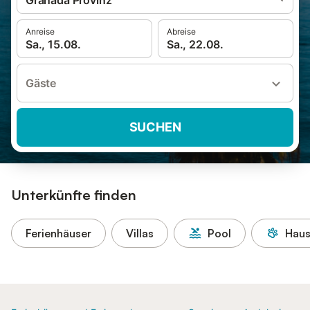
Granada Provinz
Anreise
Abreise
Sa., 15.08.
Sa., 22.08.
Gäste
SUCHEN
Unterkünfte finden
Ferienhäuser
Villas
Pool
Haus