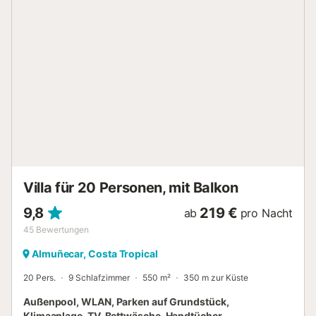
nutzen. Die Eigentümer und ihre Kinder heißen Sie
persönlich willkommen, da sie in Motril wohnen. Zu den
weiteren Annehmlichkeiten gehören Highspeed-WLAN,
Arbeitsplatz, Satelliten-TV, Chromecast für mobile Geräte,
Musikanlage und DVD-Player. Für Gäste stehen außerdem
Kinderbett und Hochstuhl bereit. Der private Außenbereich
mit viel Vegetation, Obstbäumen, Palmen und
aromatischen Pflanzen bietet einen Infinity-Pool mit
Meerblick (8 x 4,5 m), Garten, Terrassen, Veranda, Grill
und Außendusche. Zur Verfügung stehen ein überdachter
Garagenplatz, Abstellmöglichkeiten für Motorräder und
Fahrräder sowie...
Villa für 20 Personen, mit Balkon
9,8
219 €
ab
pro Nacht
45
Bewertungen
Almuñecar, Costa Tropical
20 Pers.
9 Schlafzimmer
550 m²
350 m zur Küste
Außenpool, WLAN, Parken auf Grundstück,
Klimaanlage, TV, Bettwäsche, Handtücher