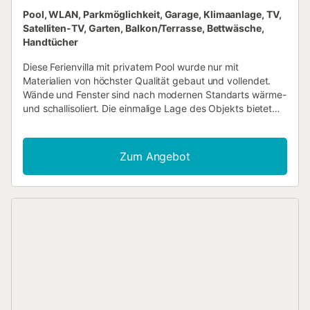
Pool, WLAN, Parkmöglichkeit, Garage, Klimaanlage, TV,
Satelliten-TV, Garten, Balkon/Terrasse, Bettwäsche,
Handtücher
Diese Ferienvilla mit privatem Pool wurde nur mit
Materialien von höchster Qualität gebaut und vollendet.
Wände und Fenster sind nach modernen Standarts wärme-
und schallisoliert. Die einmalige Lage des Objekts bietet
Ihnen atemberaubende Ausblicke auf das Mittelmeer. Das
Haus befindet sich an der andalusischen Costa Tropical, in
der luxuriösen und noblen Wohngegend „Alfa Mar“. Ortsteil
Zum Angebot
des berühmten Ferienorts Salobreña – vor allem bei
Spaniern bekannt als “die weiße Stadt”-. Die Villa ist nach
Süden ausgerichtet und bietet den ganzen Tag
Sonnenschein. Die Aussicht aufs Mittelmeer ist einzigartig
und völlig unverbaut. Wenn Sie Ihren Blick nach Osten
richten, können Sie die Orte La Caleta, Salobreña,Motril,
Torre Nueva und sogar den „El Faro Sacratif“ (ein
berühmter Leuchtturm in Granada) sehen. Nicht zu
vergessen der Blick auf die spektakulären Strände an der
Küste und die grünen Zuckerrohrfelder im Hinterland. Die
tolle Lage ermöglicht Ihnen unvergessliche Sonnenauf-