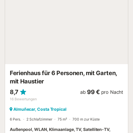
Küche im amerikanischen Stil. Auf dieser Etage finden Sie
auch eines der fünf Badezimmer des Hauses. Im
Obergeschoss befinden sich die restlichen Schlafzimmer.
Zwei der Schlafzimmer sind mit einem Doppelbett
ausgestattet, eines mit einem Doppelbett und einem
Einzelbett und zwei mit jeweils zwei Einzelbetten. Für
zusätzlichen Komfort können in einem der beiden letzten
Schlafzimmer die beiden Einzelbetten zu einem
geräumigen Doppelbett zusammengestellt werden. Auf
derselben Etage befindet sich ein weiteres Badezimmer
mit Dusche. Eines der größten Highlights dieser Unterkunft
ist zweifellos der Aufenthaltsraum mit Tischfußball un...
Ferienhaus für 6 Personen, mit Garten,
mit Haustier
8,7
99 €
ab
pro Nacht
16
Bewertungen
Almuñecar, Costa Tropical
6 Pers.
2 Schlafzimmer
75 m²
700 m zur Küste
Außenpool, WLAN, Klimaanlage, TV, Satelliten-TV,