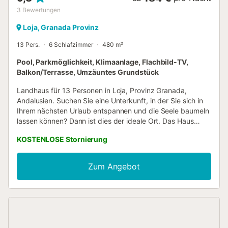
3
Bewertungen
Loja, Granada Provinz
13 Pers.
6 Schlafzimmer
480 m²
Pool, Parkmöglichkeit, Klimaanlage, Flachbild-TV,
Balkon/Terrasse, Umzäuntes Grundstück
Landhaus für 13 Personen in Loja, Provinz Granada,
Andalusien. Suchen Sie eine Unterkunft, in der Sie sich in
Ihrem nächsten Urlaub entspannen und die Seele baumeln
lassen können? Dann ist dies der ideale Ort. Das Haus
bietet Ihnen alle Annehmlichkeiten und Komfort, die Sie
KOSTENLOSE Stornierung
sich wünschen. Die großzügigen Außenbereiche werden
Groß und Klein begeistern. Das Landhaus besteht aus
einem separaten Apartment und dem Haupthaus. Je nach
Zum Angebot
Saison wird das Apartment entsprechend der Gästeanzahl
geöffnet. Es verfügt über ein Schlafzimmer mit Doppelbett
und ein eigenes Badezimmer mit Dusche. Außerdem gibt
es eine eigene Küche und ein Wohnzimmer. Das Haupthaus
erstreckt sich über zwei Etagen. Im Erdgeschoss befinden
sich das Wohnzimmer und eine voll ausgestattete, offene