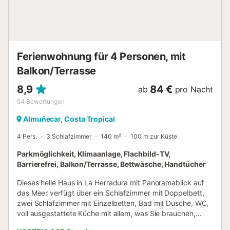
dass zum Zeitpunkt Ihres Besuchs möglicherweise
behördliche Wasserverordnungen in Kraft sind, die die
Nutzung des Pools und die Bewässerung des Gartens
beeinträchtigen oder den Verbrauch von Leitungswasser
einschränken können....
Ferienwohnung für 4 Personen, mit
Balkon/Terrasse
8,9
84 €
ab
pro Nacht
54
Bewertungen
Almuñecar, Costa Tropical
4 Pers.
3 Schlafzimmer
140 m²
100 m zur Küste
Parkmöglichkeit, Klimaanlage, Flachbild-TV,
Barrierefrei, Balkon/Terrasse, Bettwäsche, Handtücher
Dieses helle Haus in La Herradura mit Panoramablick auf
das Meer verfügt über ein Schlafzimmer mit Doppelbett,
zwei Schlafzimmer mit Einzelbetten, Bad mit Dusche, WC,
voll ausgestattete Küche mit allem, was Sie brauchen,
Wohn-Esszimmer, und mehrere Terrassen mit