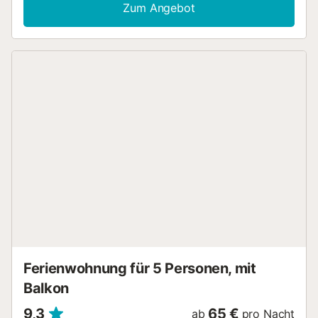
Dieses Ferienhaus verfügt über eine private Terrasse für
Zum Angebot
entspannte Abende. In diesem Ferienhaus können Sie auf
dem gemeinsamen Grill köstliche Mahlzeiten zubereiten.
Die Unterkunft befindet sich in günstiger Lage im Herzen
von Íllora. Ein Haustier ist erlaubt. Rauchen und das Feiern
von Veranstaltungen sind nicht erlaubt. Klimaanlage und
Wi-Fi sind nicht verfügbar. Die Unterkunft bietet
hausgemachte/eigene Produkte an....
Ferienwohnung für 5 Personen, mit
Balkon
9,3
65 €
ab
pro Nacht