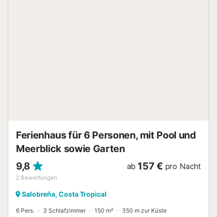
Das Highlight der Unterkunft ist der private Balkon mit
fantastischem Meerblick – perfekt, um morgens einen
Kaffee oder abends ein Glas Wein zu genießen. Im
Erdgeschoss des Gebäudes finden Sie Bars und Cafés,
ideal für Frühstück, einen Drink oder um das lebendige
lokale Leben zu erleben. Parkplätze für mittelgroße Autos
stehen in einem nahegelegenen Gebäude (200 m entfernt)
gegen Aufpreis zur Verfügung. Der Kieselstrand liegt direkt
vor dem Gebäude, nur eine Straße entfernt. Das Gebäude
verfügt über einen Aufzug und ist haustierfreundlich – ideal
für Familien oder kleine Gruppen, die Strand, Sonne und
Komfort in Almuñécar genießen möchten....
Ferienhaus für 6 Personen, mit Pool und
Meerblick sowie Garten
9,8
157 €
ab
pro Nacht
2
Bewertungen
Salobreña, Costa Tropical
6 Pers.
3 Schlafzimmer
150 m²
350 m zur Küste