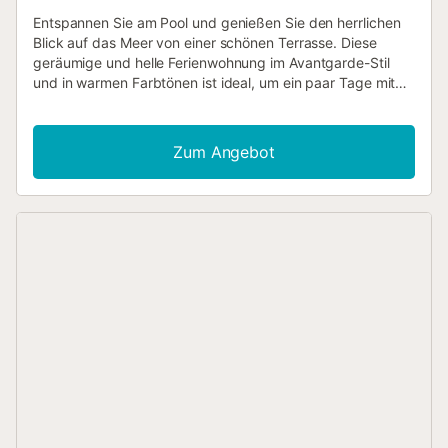
Entspannen Sie am Pool und genießen Sie den herrlichen
Blick auf das Meer von einer schönen Terrasse. Diese
geräumige und helle Ferienwohnung im Avantgarde-Stil
und in warmen Farbtönen ist ideal, um ein paar Tage mit
Familie oder Freunden zu verbringen. Die Wohnung ist in
fröhlichen Farben dekoriert und lädt nach einem Tag voller
Aktivitäten dazu ein, sich zu entspannen. In der voll
Zum Angebot
ausgestatteten Küche können Sie Ihre Gerichte wie zu
Hause zubereiten und Ihre Gäste auf der großen Terrasse
mit Mittag- oder Abendessen überraschen. Kühlen Sie sich
im Gemeinschaftspool ab oder gehen Sie an einem der
besten Strände entlang spazieren, der aus einem System
von Dünen und Kiefernwäldern von großem ökologischen
Wert besteht. In den vielen Strandbars können Sie die
mediterrane Küche probieren und im Wasser Wassersport
betreiben. Diese Unterkunft bietet Komfort und Ruhe und
alles was Sie brauchen, um ein paar Tage tollen Urlaub zu
verbringen....