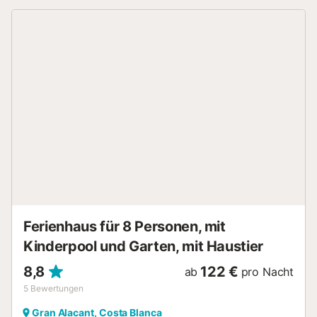
Außenterrasse und einen Grill. Genießen Sie während Ihres
Aufenthalts die gemeinschaftlichen Außenanlagen wie
einen eingezäunten Pool, einen Garten, einen Kinderpool
und einen Spielplatz. Ein Tennisplatz befindet sich 15
Gehminuten von der Unterkunft entfernt. Kostenlose
Parkplätze sind auf der Straße vorhanden. Ein Haustier ist
erlaubt. Rauchen und das Feiern von Veranstaltungen sind
nicht erlaubt. Kinderbetreuung ist verfügbar....
Ferienhaus für 8 Personen, mit
Kinderpool und Garten, mit Haustier
8,8
122 €
ab
pro Nacht
5
Bewertungen
Gran Alacant, Costa Blanca