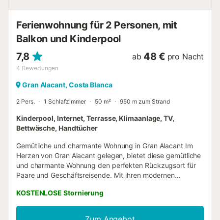
Ferienwohnung für 2 Personen, mit
Balkon und Kinderpool
7,8
48 €
ab
pro Nacht
4
Bewertungen
Gran Alacant, Costa Blanca
2 Pers.
1 Schlafzimmer
50 m²
950 m zum Strand
Kinderpool, Internet, Terrasse, Klimaanlage, TV,
Bettwäsche, Handtücher
Gemütliche und charmante Wohnung in Gran Alacant Im
Herzen von Gran Alacant gelegen, bietet diese gemütliche
und charmante Wohnung den perfekten Rückzugsort für
Paare und Geschäftsreisende. Mit ihren modernen
Annehmlichkeiten und ihrer günstigen Lage ist diese
KOSTENLOSE Stornierung
Unterkunft die ideale Basis, um die Umgebung zu
erkunden oder einen entspannten Urlaub zu genießen. Die
Wohnung verfügt über ein geräumiges und gut
Zum Angebot