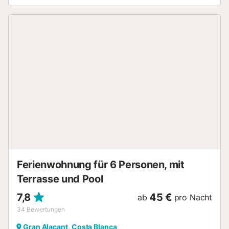
den feinen goldenen Sand, der von einem System von
Dünen und Pinienwäldern von großem geo-ökologischen
Wert gebildet wird. In diesem Paradies können Sie sich an
langen Strandspaziergängen erfreuen. Für aktivere
Urlauber gibt es eine Vielzahl an Wassersportmöglichkeiten
und nach einem langen Tag lässt sich die mediterrane
Gastronomie wunderbar in einem der Strandbars
genießen. Besuchen Sie auch die nahe gelegenen Salinas
de Santa Pola und bestaunen Sie die Artenvielfalt, die
diese Landschaft zu bieten hat. Für Großstadtfeeling sorgt
die Hafenstadt Alicante selbst. Entdecken Sie das
dynamische Zentrum, bevor Sie sich abends in Ihrem
Apartement voll mit neuen Erlebnissen ins Bett fallen
lassen....
Ferienwohnung für 6 Personen, mit
Terrasse und Pool
7,8
45 €
ab
pro Nacht
34
Bewertungen
Gran Alacant, Costa Blanca