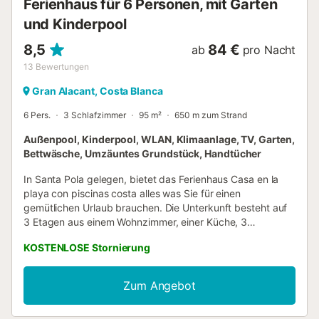
Ferienhaus für 6 Personen, mit Garten
Touristenzug und einen Stadtbus nehmen, der Sie zu fo...
und Kinderpool
8,5
84 €
ab
pro Nacht
13
Bewertungen
Gran Alacant, Costa Blanca
6 Pers.
3 Schlafzimmer
95 m²
650 m zum Strand
Außenpool, Kinderpool, WLAN, Klimaanlage, TV, Garten,
Bettwäsche, Umzäuntes Grundstück, Handtücher
In Santa Pola gelegen, bietet das Ferienhaus Casa en la
playa con piscinas costa alles was Sie für einen
gemütlichen Urlaub brauchen. Die Unterkunft besteht auf
3 Etagen aus einem Wohnzimmer, einer Küche, 3
Schlafzimmern und 1 Badezimmer sowie einem Gäste-WC
KOSTENLOSE Stornierung
und bietet somit Platz für 6 Personen. Zur Ausstattung
gehören außerdem Wi-Fi, ein TV, ein Ventilator sowie eine
Waschmaschine. Ein Babybett und ein Hochstuhl sind
Zum Angebot
ebenfalls vorhanden. Diese Unterkunft bietet keine:
Klimaanlage. Dieses Ferienhaus verfügt über eine private