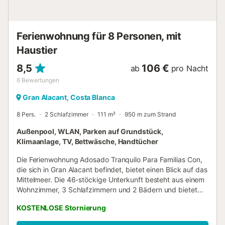
Ferienwohnung für 8 Personen, mit
Haustier
8,5
106 €
ab
pro Nacht
6
Bewertungen
Gran Alacant, Costa Blanca
8 Pers.
2 Schlafzimmer
111 m²
950 m zum Strand
Außenpool, WLAN, Parken auf Grundstück,
Klimaanlage, TV, Bettwäsche, Handtücher
Die Ferienwohnung Adosado Tranquilo Para Familias Con,
die sich in Gran Alacant befindet, bietet einen Blick auf das
Mittelmeer. Die 46-stöckige Unterkunft besteht aus einem
Wohnzimmer, 3 Schlafzimmern und 2 Bädern und bietet
somit Platz für 8 Personen. Zur Ausstattung gehören
KOSTENLOSE Stornierung
außerdem Wi-Fi mit einem Arbeitsplatz für Homeoffice, ein
TV, eine Klimaanlage sowie eine Waschmaschine. Diese