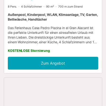
8 Pers.
4 Schlafzimmer
90 m²
700 m zum Strand
Außenpool, Kinderpool, WLAN, Klimaanlage, TV, Garten,
Bettwäsche, Handtücher
Das Ferienhaus Casa Pedro Piscina in el Gran Alacant ist
die perfekte Unterkunft für einen stressfreien Urlaub mit
Ihren Lieben. Die dreistöckige Unterkunft besteht aus
einem Wohnzimmer, einer Küche, 4 Schlafzimmern und 1
Badezimmer sowie einem Gäste-WC und bietet somit Platz
KOSTENLOSE Stornierung
für 8 Personen. Zur Ausstattung gehören außerdem
Highspeed-Wi-Fi (für Videoanrufe geeignet), ein TV, eine
Klimaanlage, ein Ventilator sowie eine Waschmaschine. Ein
Zum Angebot
Babybett und ein Hochstuhl sind ebenfalls vorhanden.
Dieses Ferienhaus bietet einen privaten Außenbereich mit
einer offenen Terrasse und einem Balkon. Dieses
Ferienhaus bietet Zugang zu einem gemeinsamen
Außenbereich mit einem eingezäunten Pool, einem Garten
und einem Kinderpool für einen entspannten und
familienfreundlichen Aufenthalt. Ein Tennisplatz befindet
sich 15 Gehminuten von der Unterkunft entfernt.
Kostenlose Parkplätze sind auf der Straße vorhanden. Ein