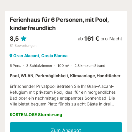
Ferienhaus für 6 Personen, mit Pool,
kinderfreundlich
8,5
161 €
ab
pro Nacht
81
Bewertungen
Gran Alacant, Costa Blanca
6 Pers.
3 Schlafzimmer
100 m²
2,8 km zum Strand
Pool, WLAN, Parkmöglichkeit, Klimaanlage, Handtücher
Erfrischender Privatpool Betreten Sie Ihr Gran-Alacant-
Refugium mit privatem Pool, ideal für ein morgendliches
Bad oder ein nachmittags entspanntes Sonnenbad. Die
Villa bietet bequem Platz für bis zu acht Gäste in drei
Schlafzimmern und ist somit ideal für zwei Familien oder
KOSTENLOSE Stornierung
eine Gruppe von Freunden. Draußen lädt der möblierte
Garten zu Mahlzeiten im Freien oder zum Entspannen mit
einem Buch in der Sonne ein. Die Klimaanlage sorgt für ein
Zum Angebot