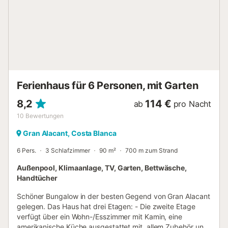
Kajakfahren, Windsurfen und Angeln ausüben. In 12 km
Entfernung finden Sie Elche, eine Stadt mit zwei
Welterbestätten und dem berühmten Palmenhain. Wenn
Sie in Alicante eintauchen, werden Sie von der
fantastischen Natur begeistert sein und Sie können einige
Sehenswürdigkeiten wie die Quellen des Algar besuchen....
Ferienhaus für 6 Personen, mit Garten
8,2
114 €
ab
pro Nacht
10
Bewertungen
Gran Alacant, Costa Blanca
6 Pers.
3 Schlafzimmer
90 m²
700 m zum Strand
Außenpool, Klimaanlage, TV, Garten, Bettwäsche,
Handtücher
Schöner Bungalow in der besten Gegend von Gran Alacant
gelegen. Das Haus hat drei Etagen: - Die zweite Etage
verfügt über ein Wohn-/Esszimmer mit Kamin, eine
amerikanische Küche ausgestattet mit. allem Zubehör und