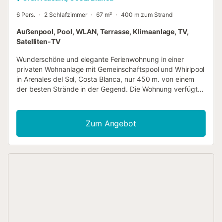
6 Pers.
2 Schlafzimmer
67 m²
400 m zum Strand
Außenpool, Pool, WLAN, Terrasse, Klimaanlage, TV,
Satelliten-TV
Wunderschöne und elegante Ferienwohnung in einer
privaten Wohnanlage mit Gemeinschaftspool und Whirlpool
in Arenales del Sol, Costa Blanca, nur 450 m. von einem
der besten Strände in der Gegend. Die Wohnung verfügt
über ein großes Wohnzimmer mit WLAN, eine voll
ausgestattete Küche, ein Badezimmer und zwei
Schlafzimmer. Vom Wohnzimmer aus haben Sie Zugang zu
Zum Angebot
einer großen Terrasse mit hochwertigen Möbeln, auf der
Kinder Spaß haben und Eltern sich entspannen und die
Ruhe genießen können. Sie liegt ganz in der Nähe des
Flughafens und der Stadt Alicante, einem Ort, der von
Besuchern aufgrund seines großen kulturellen Angebots
wie Theater, Museen, Ausstellungen und seiner großen
Freizeitmöglichkeiten für Kinder und Erwachsene
geschätzt wird. Die Strände mit kristallklarem Wasser
gehören zu den bekanntesten an der Costa Blanca. Hier
können Sie verschiedene Wassersportarten wie Kitesurfen,