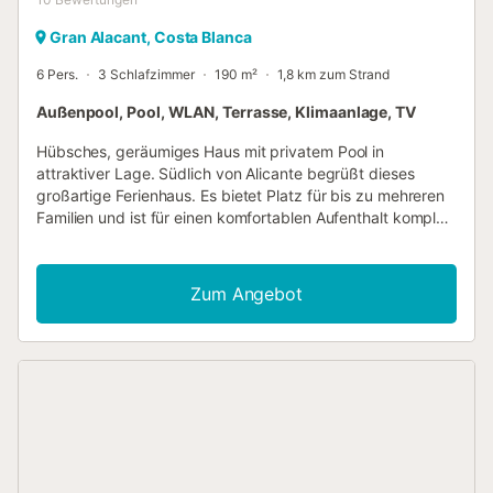
Gran Alacant, Costa Blanca
6 Pers.
3 Schlafzimmer
190 m²
1,8 km zum Strand
Außenpool, Pool, WLAN, Terrasse, Klimaanlage, TV
Hübsches, geräumiges Haus mit privatem Pool in
attraktiver Lage. Südlich von Alicante begrüßt dieses
großartige Ferienhaus. Es bietet Platz für bis zu mehreren
Familien und ist für einen komfortablen Aufenthalt komplett
ausgestattet. Profitieren Sie von der modernen Küche und
verbringen Sie entspannte Stunden in den geräumigen,
hellen Wohnzimmern. In dem einen können Sie sich bei
Zum Angebot
einer Runde Billard vergnügen. Der grüne, eingezäunte
Außenbereich wird mit seinen mehreren Terrassen und
gemütlichen Ecken eine entspannende Oase während
Ihres Urlaubs. Machen Sie sich es unter dem Parasol bei
einer eisgekühlten Erfrischung bequem und springen Sie
ab und zu in den hübschen Pool. Später lädt die tolle
Veranda mit Grill zu stimmungsvollen Abenden in geselliger
Runde ein. Sie wohnen in priviligierter Lage nah an einem
der besten Sandstränden der Costa Blanca, dem