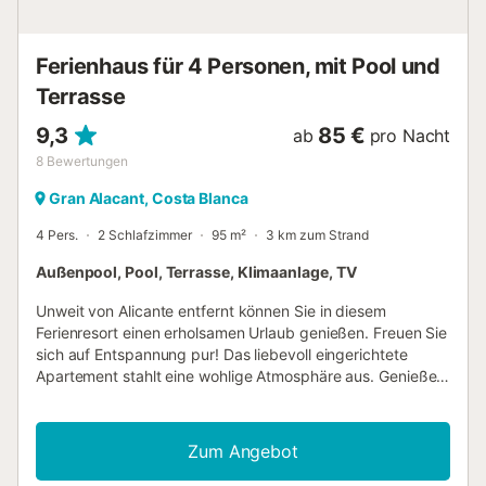
Ferienhaus für 4 Personen, mit Pool und
Terrasse
9,3
85 €
ab
pro Nacht
8
Bewertungen
Gran Alacant, Costa Blanca
4 Pers.
2 Schlafzimmer
95 m²
3 km zum Strand
Außenpool, Pool, Terrasse, Klimaanlage, TV
Unweit von Alicante entfernt können Sie in diesem
Ferienresort einen erholsamen Urlaub genießen. Freuen Sie
sich auf Entspannung pur! Das liebevoll eingerichtete
Apartement stahlt eine wohlige Atmosphäre aus. Genießen
Sie die spanische Sonne auf der Terasse, den Blick über
die Landschaft vom Balkon aus und den Sprung ins
erfrischende Nass im Pool vor dem Haus. Nicht unweit
Zum Angebot
vom Haus entfernt finden Sie einen der schönsten Strände
der Costa Blanca, Playa del Carabassí. Laufen Sie durch