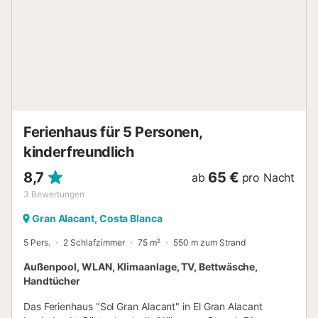
Haustier ist erlaubt. Rauchen und das Feiern von
Veranstaltungen sind nicht erlaubt. Kinderbetreuung ist
verfügbar. Das Haus verfügt über eine Klimaanlage für
warme und kalte Luft in allen Räumen....
Ferienhaus für 5 Personen,
kinderfreundlich
8,7
65 €
ab
pro Nacht
3
Bewertungen
Gran Alacant, Costa Blanca
5 Pers.
2 Schlafzimmer
75 m²
550 m zum Strand
Außenpool, WLAN, Klimaanlage, TV, Bettwäsche,
Handtücher
Das Ferienhaus "Sol Gran Alacant" in El Gran Alacant