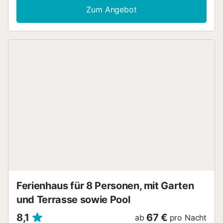
Unterkunft bietet Zugang zu einem gemeinsamen
Zum Angebot
Außenbereich mit Pool und offener Terrasse. Supermarkt 5
Minuten zu Fuß entfernt, sowie mehrere Restaurants und
Kneipen. Der Strand ist in 10 Minuten zu Fuß zu erreichen.
Der Flughafen ist 10 Autominuten entfernt und Alicante
kann innerhalb von 15 Minuten mit dem Auto erreicht
werden. Ein Parkplatz ist auf dem Grundstück vorhanden
und kostenlose Parkplätze sind an der Straße vorhanden.
Maximal 2 Haustiere sind erlaubt. Rauchen und das Feiern
von Veranstaltungen sind nicht erlaubt....
Ferienhaus für 8 Personen, mit Garten
und Terrasse sowie Pool
8,1
67 €
ab
pro Nacht