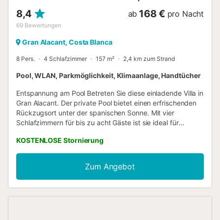
8,4
168 €
ab
pro Nacht
69
Bewertungen
Gran Alacant, Costa Blanca
8 Pers.
4 Schlafzimmer
157 m²
2,4 km zum Strand
Pool, WLAN, Parkmöglichkeit, Klimaanlage, Handtücher
Entspannung am Pool Betreten Sie diese einladende Villa in
Gran Alacant. Der private Pool bietet einen erfrischenden
Rückzugsort unter der spanischen Sonne. Mit vier
Schlafzimmern für bis zu acht Gäste ist sie ideal für
Familien oder Gruppen, die Platz und Komfort suchen.
KOSTENLOSE Stornierung
Genießen Sie sonnige Morgen am Pool oder entspannen
Sie nach einem erlebnisreichen Tag im möblierten Garten
bei einem kühlen Getränk. Strände und Restaurants in der
Zum Angebot
Nähe Der nur 5 km entfernte Strand Carabassi bietet
weichen Sand und sanfte Wellen für einen perfekten
Strandtag. Auch Santa Pola ist für weitere
Küstenabenteuer leicht erreichbar. Der nächste
Supermarkt und lokale Restaurants sind nur 900 Meter