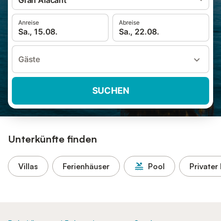
Gran Alacant
Anreise
Abreise
Sa., 15.08.
Sa., 22.08.
Gäste
SUCHEN
Unterkünfte finden
Villas
Ferienhäuser
Pool
Privater