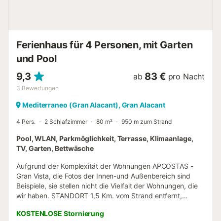
Stadtbus an der Zug und Stadtbus, an der Tür, die Sie zu
einem Einkaufszentrum, wo die Supermärkte befinden
bringt. Supermärkte. Am Strand haben sie eine Strandbar
eröffnet, wo sie alle A...
Ferienhaus für 4 Personen, mit Garten
und Pool
9,3
83 €
ab
pro Nacht
3
Bewertungen
Mediterraneo (Gran Alacant), Gran Alacant
4 Pers.
2 Schlafzimmer
80 m²
950 m zum Strand
Pool, WLAN, Parkmöglichkeit, Terrasse, Klimaanlage,
TV, Garten, Bettwäsche
Aufgrund der Komplexität der Wohnungen APCOSTAS -
Gran Vista, die Fotos der Innen-und Außenbereich sind
Beispiele, sie stellen nicht die Vielfalt der Wohnungen, die
wir haben. STANDORT 1,5 Km. vom Strand entfernt,
zwischen Alicante (15 Km.) und dem Stadtzentrum von
KOSTENLOSE Stornierung
Santa Pola (8 Km.). Das nächstgelegene Stadtzentrum.