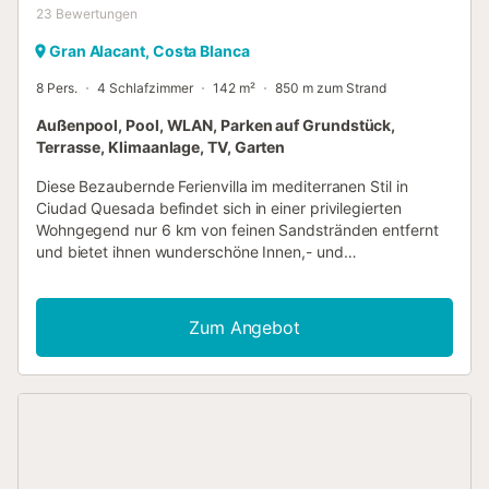
23
Bewertungen
Gran Alacant, Costa Blanca
8 Pers.
4 Schlafzimmer
142 m²
850 m zum Strand
Außenpool, Pool, WLAN, Parken auf Grundstück,
Terrasse, Klimaanlage, TV, Garten
Diese Bezaubernde Ferienvilla im mediterranen Stil in
Ciudad Quesada befindet sich in einer privilegierten
Wohngegend nur 6 km von feinen Sandstränden entfernt
und bietet ihnen wunderschöne Innen,- und
Außenbereiche, darunter einen Privatpool und eine
weitläufige Terrasse. Modernes Design und
Zeitgenössische Akzente fließen durch die in zwei
Zum Angebot
getrennte Etagen aufgeteilte Villa, ideal um absolute
Privatsphäre zu genießen. Das helle und geräumige
Erdgeschoss bietet ein stilvoll eingerichtetes Wohnzimmer,
einen Essbereich der mit dem Wohnzimmer und der Küche
verbunden ist, drei Schlafzimmer und zwei Badezimmer,
eines davon in Suite. Das riesige Schlafzimmer mit einer
modernen Doppeldusche und einer großen Terrasse im