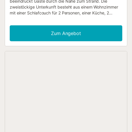
beeindruckt Gäste durch die Nähe zum Strand. Die
zweistöckige Unterkunft besteht aus einem Wohnzimmer
mit einer Schlafcouch für 2 Personen, einer Küche, 2
Schlafzimmern und 2 Bädern und bietet Platz für 6
Personen. Zur Ausstattung gehören Highspeed-WLAN (für
Videoanrufe geeignet), ein TV, eine Klimaanlage, eine
Zum Angebot
Waschmaschine und ein Geschirrspüler. Ein Babybett ist
ebenfalls vorhanden. Das Highlight des Ferienhauses ist
sein privater Außenbereich mit einer möblierten offenen
Terrasse. Ein Gemeinschaftspool steht Ihnen ebenfalls zur
Verfügung. Kostenlose Parkplätze sind auf der Straße
vorhanden. Familien mit Kindern sind willkommen. Das
Mitbringen eines Haustiers ist nicht erlaubt....