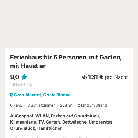
Sandstrand Playa del Carabassí. In der Nähe lockt eine
Vielzahl an familienfreundlichen Aktivitäten wie Radfahren,
Wandern, Mountainbiking und Segeln zu spannenden
Tagen ein. Freuen Sie sich auf einen wunderschönen und
variierten Urlaub in diesem tollen Ferienhaus!...
Ferienhaus für 6 Personen, mit Garten,
mit Haustier
9,0
131 €
ab
pro Nacht
1
Bewertung
Gran Alacant, Costa Blanca
6 Pers.
3 Schlafzimmer
208 m²
2 km zum Strand
Außenpool, WLAN, Parken auf Grundstück,
Klimaanlage, TV, Garten, Bettwäsche, Umzäuntes
Grundstück, Handtücher