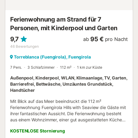
Ferienwohnung am Strand für 7
Personen, mit Kinderpool und Garten
9,7
95 €
ab
pro Nacht
46
Bewertungen
Torreblanca (Fuengirola), Fuengirola
7 Pers.
3 Schlafzimmer
112 m²
1 km zur Küste
Außenpool, Kinderpool, WLAN, Klimaanlage, TV, Garten,
Barrierefrei, Bettwäsche, Umzäuntes Grundstück,
Handtücher
Mit Blick auf das Meer beeindruckt die 112 m²
Ferienwohnung Fuengirola Hills with Seaview die Gäste mit
ihrer fantastischen Aussicht. Die Ferienwohnung besteht
aus einem Wohnzimmer, einer gut ausgestatteten Küche
mit Geschirrspüler, 3 Schlafzimmern und 2 Bädern und
KOSTENLOSE Stornierung
kann somit 6 Personen beherbergen. Die Wohnung verfügt