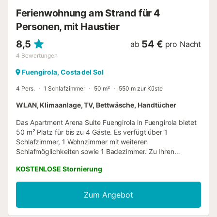
Terrasse - Außendusche - Essbereich im Freien -
Ferienwohnung am Strand für 4
Gemeinschaftsparkplatz Weitere Informationen - Nächste
Stadt: Los Boliches (innerhalb von 500 Metern v...
Personen, mit Haustier
8,5
54 €
ab
pro Nacht
4
Bewertungen
Fuengirola, Costa del Sol
4 Pers.
1 Schlafzimmer
50 m²
550 m zur Küste
WLAN, Klimaanlage, TV, Bettwäsche, Handtücher
Das Apartment Arena Suite Fuengirola in Fuengirola bietet
50 m² Platz für bis zu 4 Gäste. Es verfügt über 1
Schlafzimmer, 1 Wohnzimmer mit weiteren
Schlafmöglichkeiten sowie 1 Badezimmer. Zu Ihren
privaten Annehmlichkeiten gehören Klimaanlage, TV,
KOSTENLOSE Stornierung
WLAN, Babybett und Hochstuhl, damit Sie sich während
Ihres Aufenthalts wohlfühlen. In den Arena Y Sal Suites
Fuengirola, im Herzen von Fuengirola, haben Sie alles in
Zum Angebot
unmittelbarer Nähe: Strand, öffentliche Verkehrsmittel,
Restaurants, Geschäfte und Supermärkte. Die Apartments