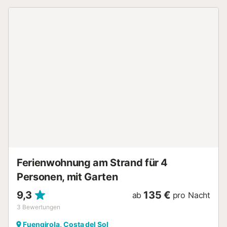
sind modern, geräumig und komplett ausgestattet mit
Flachbild-TV, eigenem Bad mit Dusche und Föhn,
Kühlschrank, Geschirrspüler, Backofen, Mikrowelle,
Waschmaschine, Kochfeld, Toaster, Kaffeemaschine und
Wasserkocher. Genießen Sie den Komfort einer eigenen
Küche für Ihre kulinarischen Wünsche. Bis zu 2 Haustiere
sind gegen Aufpreis erlaubt. Veranstaltungen sind nicht
gestattet. Reinigungsservice während des Aufenthalts ist
gegen Aufpreis verfügbar....
Ferienwohnung am Strand für 4
Personen, mit Garten
9,3
135 €
ab
pro Nacht
3
Bewertungen
Fuengirola, Costa del Sol