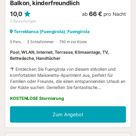
Balkon, kinderfreundlich
10,0
66 €
ab
pro Nacht
3
Bewertungen
Torreblanca (Fuengirola), Fuengirola
5 Pers.
3 Schlafzimmer
750 m zur Küste
Pool, WLAN, Internet, Terrasse, Klimaanlage, TV,
Bettwäsche, Handtücher
🌴 Entdecken Sie Fuengirola von diesem stilvollen und
komfortablen Maisonette-Apartment aus, perfekt für
Familien oder Freunde, die einen entspannenden Urlaub an
der Küste suchen. Genießen Sie fantastische
Panoramablicke auf das Meer und die Berge. 🏡 Der Raum
KOSTENLOSE Stornierung
- Schlafzimmer 1: Doppelbett, Ensuite-Badezimmer,
private Terrasse - Schlafzimmer 2: Zwei Einzelbetten -
Schlafzimmer 3: Ein Einzelbett - Zwei Badezimmer: Bad &
Zum Angebot
Dusche + Gäste-WC - Voll ausgestattete Küche -
Klimatisierter Wohnbereich - Smart-TV und WLAN - Zwei
Gemeinschaftspools (geöffnet von Mai bis Oktober) -
Private Terrasse 🕓 Hausregeln - Check-in: 15:00 Uhr -