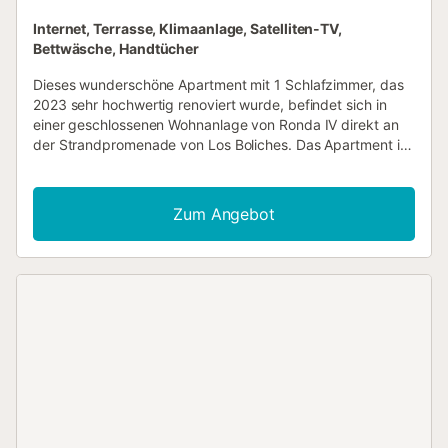
Internet, Terrasse, Klimaanlage, Satelliten-TV,
Bettwäsche, Handtücher
Dieses wunderschöne Apartment mit 1 Schlafzimmer, das
2023 sehr hochwertig renoviert wurde, befindet sich in
einer geschlossenen Wohnanlage von Ronda IV direkt an
der Strandpromenade von Los Boliches. Das Apartment ist
eigenständig und verfügt über ein Wohnzimmer, eine
Küchenzeile mit Kaffeemaschine, Mikrowelle,
Geschirrspüler und Sandwichmaker, ein Schlafzimmer, ein
Zum Angebot
Badezimmer mit Dusche und einen Balkon mit Blick auf
den Gemeinschaftspool. Im Wohnzimmer gibt es ein
Schlafsofa für zusätzliche Gäste. Kostenloses High-Speed-
WLAN, Fernseher sowohl im Wohnzimmer als auch im
Schlafzimmer mit über 90 Kanälen zur Auswahl. Das
Apartment verfügt außerdem über eine Klimaanlage im
Wohnzimmer und im Schlafzimmer. Der Gemeinschaftspool
ist vom 15. Mai bis Mitte Oktober von 10:00 bis 21:00 Uhr
geöffnet und ein Bademeister ist anwesend. Ein
Spaziergang aus der Anlage führt Sie zu den
wunderschönen Sandstränden von Los Boliches, wo Sie
eine Auswahl an Bars und Restaurants genießen können,