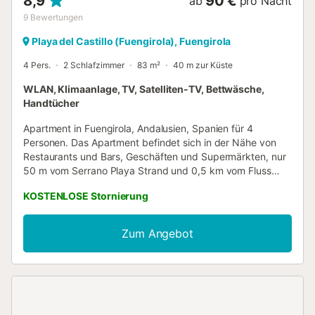
8,9
90 €
ab
pro Nacht
9
Bewertungen
Playa del Castillo (Fuengirola), Fuengirola
4 Pers.
2 Schlafzimmer
83 m²
40 m zur Küste
WLAN, Klimaanlage, TV, Satelliten-TV, Bettwäsche,
Handtücher
Apartment in Fuengirola, Andalusien, Spanien für 4
Personen. Das Apartment befindet sich in der Nähe von
Restaurants und Bars, Geschäften und Supermärkten, nur
50 m vom Serrano Playa Strand und 0,5 km vom Fluss
Fuengirola entfernt. Das Apartment verfügt über 2
KOSTENLOSE Stornierung
Schlafzimmer und 2 Badezimmer. Die Unterkunft bietet
einen Blick auf das Meer und den Garten. Die Nähe zum
Strand, Einkaufsmöglichkeiten und Ausgehmöglichkeiten
Zum Angebot
macht dies zu einem hervorragenden Apartment, um Ihren
Urlaub in Spanien mit Familie oder Freunden zu
verbringen. Innenbereich des Apartments
Wohn-/Esszimmer mit Klimaanlage und Fernseher 2
Schlafzimmer und 2 Badezimmer Satellitenschüssel
Sicherheitsschloss Waschmaschine in der Küche Küche