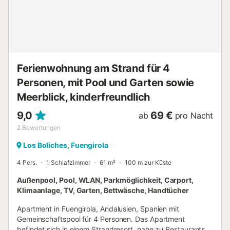
die das ganze Jahr über geöffnet sind. Alles, was Sie
brauchen, direkt vor Ihrer Haustür. Ideal für Familien,
Paare, Freunde zum Genießen – ein Auto ist nicht
notwendig. Fußläufig erreichbar sind Bus- und Bahnhöfe,
die Sie in beide Richtungen entlang der wunderschönen
Costa del Sol bringen....
Ferienwohnung am Strand für 4
Personen, mit Pool und Garten sowie
Meerblick, kinderfreundlich
9,0
69 €
ab
pro Nacht
2
Bewertungen
Los Boliches, Fuengirola
4 Pers.
1 Schlafzimmer
61 m²
100 m zur Küste
Außenpool, Pool, WLAN, Parkmöglichkeit, Carport,
Klimaanlage, TV, Garten, Bettwäsche, Handtücher
Apartment in Fuengirola, Andalusien, Spanien mit
Gemeinschaftspool für 4 Personen. Das Apartment
befindet sich in einem Strandresort, nahe zu Restaurants