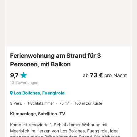
Panoramablick. Zu den Annehmlichkeiten gehören
Highspeed-WLAN, Klimaanlage, Waschmaschine,
Babybett und Unterhaltung wie eine Dartscheibe.
Öffentliche Verkehrsmittel sind fußläufig erreichbar,
Einkaufslieferungen können organisiert werden (gegen
Gebühr) und Reiten ist in der Nähe möglich. Bitte beachten
Sie: Haustiere, Rauchen, Veranstaltungen und
Jugendgruppen sind nicht gestattet. Lokale
Wasservorschriften können die Nutzung von Pool und
Ferienwohnung am Strand für 3
Garten während Ihres Aufenthalts beeinflussen....
Personen, mit Balkon
9,7
73 €
ab
pro Nacht
13
Bewertungen
Los Boliches, Fuengirola
3 Pers.
1 Schlafzimmer
75 m²
150 m zur Küste
Klimaanlage, Satelliten-TV
Komplett renovierte 1-Schlafzimmer-Wohnung mit
Meerblick im Herzen von Los Boliches, Fuengirola, ideal
gelegen nur eine Reihe hinter dem Strand. Die Wohnung