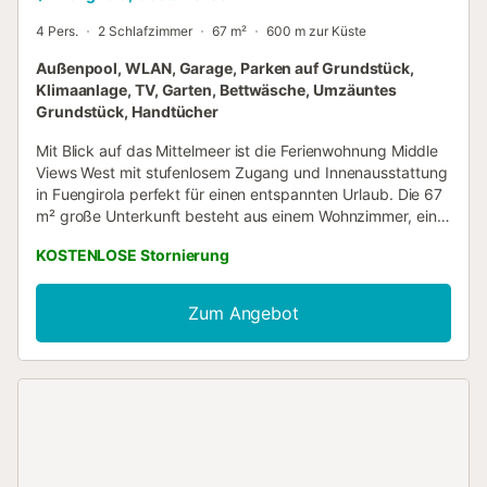
4 Pers.
2 Schlafzimmer
67 m²
600 m zur Küste
Außenpool, WLAN, Garage, Parken auf Grundstück,
Klimaanlage, TV, Garten, Bettwäsche, Umzäuntes
Grundstück, Handtücher
Mit Blick auf das Mittelmeer ist die Ferienwohnung Middle
Views West mit stufenlosem Zugang und Innenausstattung
in Fuengirola perfekt für einen entspannten Urlaub. Die 67
m² große Unterkunft besteht aus einem Wohnzimmer, einer
gut ausgestatteten Küche, 2 Schlafzimmern und 1
KOSTENLOSE Stornierung
Badezimmer und bietet somit Platz für 4 Personen. Zur
Ausstattung gehören außerdem Highspeed-Wi-Fi (für
Videoanrufe geeignet), ein Smart TV mit Streaming-
Zum Angebot
Diensten, eine Klimaanlage sowie eine Waschmaschine.
Darüber hinaus steht Ihnen ein gemeinsamer Fitnessraum
zur Verfügung. 2 Hochstühle und 2 Babybetten sind
ebenfalls vorhanden. Das Gebäude, in dem sich die
Unterkunft befindet, verfügt über einen Aufzug. Dieses
Ferienhaus verfügt über einen privaten Balkon, auf dem
Sie abends entspannen können. Diese Unterkunft bietet
Zugang zu einem gemeinsamen Außenbereich mit einem