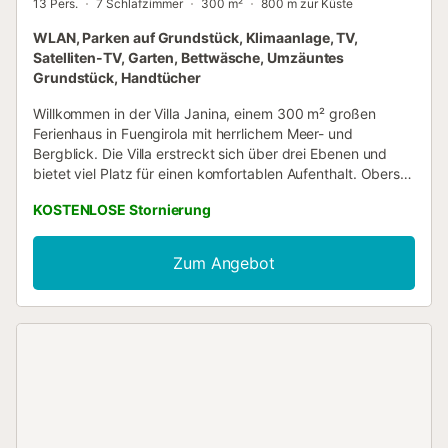
13 Pers.
7 Schlafzimmer
300 m²
800 m zur Küste
WLAN, Parken auf Grundstück, Klimaanlage, TV,
Satelliten-TV, Garten, Bettwäsche, Umzäuntes
Grundstück, Handtücher
Willkommen in der Villa Janina, einem 300 m² großen
Ferienhaus in Fuengirola mit herrlichem Meer- und
Bergblick. Die Villa erstreckt sich über drei Ebenen und
bietet viel Platz für einen komfortablen Aufenthalt. Oberste
Etage: Voll ausgestattete Küche, Gäste-WC, Büro, großer
KOSTENLOSE Stornierung
Esstisch für 14 Personen, Sofa- und TV-Ecke, offener
Kamin, Bar, Billardtisch sowie Terrasse mit Meerblick. Eine
zweite Terrasse auf dieser Ebene verfügt über einen Grill
Zum Angebot
und eine Außenküche. Zweite Etage: Fünf Schlafzimmer
und drei Bäder, darunter zwei Doppelzimmer, zwei
Einzelzimmer und ein Dreibettzimmer. Dritte Etage:
Separates Apartment mit kleiner Küche, Wohnzimmer mit
Sofa und TV, direktem Zugang zum Pool sowie zwei
Schlafzimmern (ein Doppelzimmer und ein Zweibettzimmer
mit zwei Einzelbetten). Im Außenbereich genießen Sie den
privaten Pool (gegen Aufpreis beheizbar),
Sonnenterrassen, Garten, Außendusche und Balkone mit