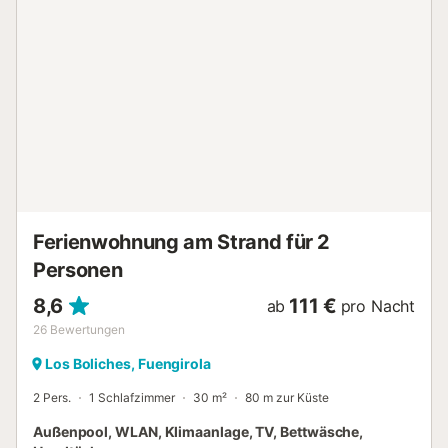
eingezäunten Pool, Garten, offener Terrasse, überdachter
Terrasse und Spielplatz. Die Unterkunft befindet sich nahe
dem Strand und ein Tennisplatz ist in 15 Minuten zu Fuß
zu erreichen. Ein Parkplatz ist auf dem Grundstück
vorhanden, Kostenlose Parkplätze sind auf der Straße
vorhanden und ein Stellplatz ist in einer Garage
vorhanden. Haustiere, Rauchen und Veranstaltungen sind
nicht erlaubt. Diese Unterkunft hat Richtlinien, die den
Gästen bei der korrekten Mülltrennung helfen. Weitere
Informationen sind vor Ort erhältlich. Ein Shuttleservic...
Ferienwohnung am Strand für 2
Personen
8,6
111 €
ab
pro Nacht
26
Bewertungen
Los Boliches, Fuengirola
2 Pers.
1 Schlafzimmer
30 m²
80 m zur Küste
Außenpool, WLAN, Klimaanlage, TV, Bettwäsche,