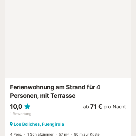
ein Balkon. Im gemeinschaftlichen Gartenbereich können
Sie die umzäunten Pools und eine Außendusche nutzen.
Der Strand ist in der Nähe, Tennis- und Padelplätze
erreichen Sie in 10 Minuten zu Fuß. Ein modernes
Fitnessstudio, Fitnesskurse und weitere Aktivitäten stehen
gegen Aufpreis zur Verfügung. Nutzen Sie den
kostenlosen Landzug, der Sie zur Anhöhe von Higuerón
mit Restaurants, Apotheke und Carrefour sowie zum
wunderschönen Strand Carvajal bringt. Der Zug hält auch
am Bahnhof Carvajal, sodass Sie bequem nach Málaga
Zentrum und zu weiteren Zielen gelangen. Kostenfreie
Parkplätze stehen an der Straße zur Verfügung, ein
Stellplatz in der Garage ist vorhanden. Ein Haustier ist
erlaubt. Rauchen ist in dieser Unterkunft nicht gestattet....
Ferienwohnung am Strand für 4
Personen, mit Terrasse
10,0
71 €
ab
pro Nacht
1
Bewertung
Los Boliches, Fuengirola
4 Pers.
1 Schlafzimmer
57 m²
80 m zur Küste