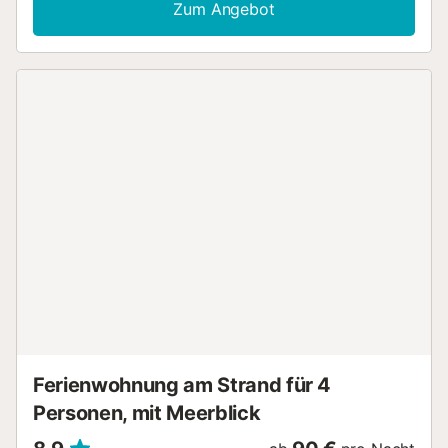
Zum Angebot
gesünder und sicherer) und sogar ein Spielzimmer mit
Billardtisch, Tischkicker, Tischtennisplatte und Kartentisch,
was Ihren Aufenthalt sicher noch unterhaltsamer macht! Es
gibt zwei Veranden, eine an der Vorderseite gegenüber
dem Pool und dem Liegebereich und eine weitere an der
Rückseite mit Blick auf den Garten. Der Garten ist über
400 m² groß und verfügt über verschiedene Obstbäume,
in denen sich Erwachsene und Kinder im Freien vergnügen
können. Das Haupthaus befindet sich in der Mitte des
Grundstücks und verfügt über 4 Schlafzimmer und 3
Badezimmer (eines davon en-suite). Drei der Schlafzimmer
befinden sich im Erdgeschoss, eines mit einem Doppelbett
und die anderen beiden mit jeweils zwei Einzelbetten. Das
vierte Schlafzimmer befindet sich im ersten Stock, hat eine
schräge Decke und ein Doppelbett. Das 40 m² große
Wohnzimmer verfügt über zwei Sofas für je 4 Personen,
zwei Sessel und Sat-TV und bietet ausreichend Platz für
alle Gäste. Neben d...
Ferienwohnung am Strand für 4
Personen, mit Meerblick