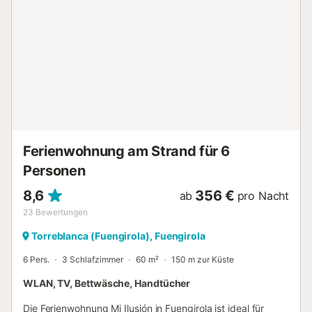
dass Veranstaltungen auf dem Grundstück nicht gestattet
sind....
Ferienwohnung am Strand für 6
Personen
8,6
356 €
ab
pro Nacht
23
Bewertungen
Torreblanca (Fuengirola), Fuengirola
6 Pers.
3 Schlafzimmer
60 m²
150 m zur Küste
WLAN, TV, Bettwäsche, Handtücher
Die Ferienwohnung Mi Ilusión in Fuengirola ist ideal für