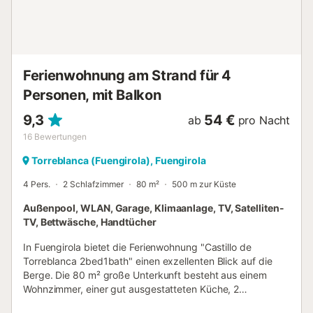
ein Wohnzimmer mit Fernseher und Schlafcouch sowie eine
große Terrasse mit Esstisch und Stühlen.
Klimaanlage/Heizung und WLAN sind vorhanden.
Pool-/Strandhandtücher sind vorhanden. Es empfiehlt sich,
die Gegend um das Marenostrum, das Miramar-
Ferienwohnung am Strand für 4
Einkaufszentrum, den Biop...
Personen, mit Balkon
9,3
54 €
ab
pro Nacht
16
Bewertungen
Torreblanca (Fuengirola), Fuengirola
4 Pers.
2 Schlafzimmer
80 m²
500 m zur Küste
Außenpool, WLAN, Garage, Klimaanlage, TV, Satelliten-
TV, Bettwäsche, Handtücher
In Fuengirola bietet die Ferienwohnung "Castillo de
Torreblanca 2bed1bath" einen exzellenten Blick auf die
Berge. Die 80 m² große Unterkunft besteht aus einem
Wohnzimmer, einer gut ausgestatteten Küche, 2
Schlafzimmern und 1 Bad und bietet somit Platz für 4