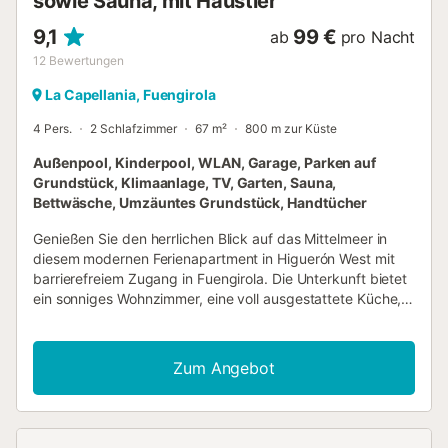
sowie Sauna, mit Haustier
9,1
99 €
ab
pro Nacht
12
Bewertungen
La Capellania, Fuengirola
4 Pers.
2 Schlafzimmer
67 m²
800 m zur Küste
Außenpool, Kinderpool, WLAN, Garage, Parken auf
Grundstück, Klimaanlage, TV, Garten, Sauna,
Bettwäsche, Umzäuntes Grundstück, Handtücher
Genießen Sie den herrlichen Blick auf das Mittelmeer in
diesem modernen Ferienapartment in Higuerón West mit
barrierefreiem Zugang in Fuengirola. Die Unterkunft bietet
ein sonniges Wohnzimmer, eine voll ausgestattete Küche, 2
Schlafzimmer und 1 Badezimmer und eignet sich für bis zu
4 Personen. Zu den weiteren Annehmlichkeiten gehören
Highspeed-WLAN (videokonferenztauglich), TV,
Zum Angebot
Klimaanlage und Waschmaschine. Zwei Babybetten und
Hochstühle stehen Ihnen ebenfalls zur Verfügung. Ein
Aufzug sorgt für bequemen Zugang. Im privaten
Außenbereich erwarten Sie eine überdachte Terrasse und