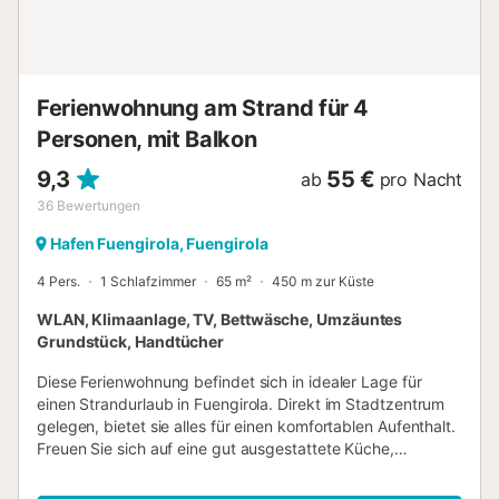
grünen Garten und einen Pool, der ab dem 15. Mai
geöffnet ist, und liegt neben dem Los Boliches Padel
Tennis Club. Die Wohnung befindet sich an der Promenade
von Los Boliches, Fuengirola, wo Sie das ganze Jahr über
angenehme Spaziergänge und Radtouren genießen
Ferienwohnung am Strand für 4
können. Eine Vielzahl von aus...
Personen, mit Balkon
9,3
55 €
ab
pro Nacht
36
Bewertungen
Hafen Fuengirola, Fuengirola
4 Pers.
1 Schlafzimmer
65 m²
450 m zur Küste
WLAN, Klimaanlage, TV, Bettwäsche, Umzäuntes
Grundstück, Handtücher
Diese Ferienwohnung befindet sich in idealer Lage für
einen Strandurlaub in Fuengirola. Direkt im Stadtzentrum
gelegen, bietet sie alles für einen komfortablen Aufenthalt.
Freuen Sie sich auf eine gut ausgestattete Küche,
Wohn-/Essbereich, Badezimmer und 1 Schlafzimmer. Die
Unterkunft bietet Platz für bis zu 4 Gäste. Weitere