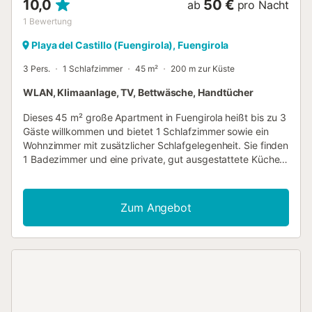
10,0
50 €
ab
pro Nacht
1
Bewertung
Playa del Castillo (Fuengirola), Fuengirola
3 Pers.
1 Schlafzimmer
45 m²
200 m zur Küste
WLAN, Klimaanlage, TV, Bettwäsche, Handtücher
Dieses 45 m² große Apartment in Fuengirola heißt bis zu 3
Gäste willkommen und bietet 1 Schlafzimmer sowie ein
Wohnzimmer mit zusätzlicher Schlafgelegenheit. Sie finden
1 Badezimmer und eine private, gut ausgestattete Küche
für Ihren Komfort. Das Apartment verfügt über WLAN, das
für Videoanrufe geeignet ist, Klimaanlage, TV mit Video-
on-Demand, Waschmaschine, Babybett und Hochstuhl –
Zum Angebot
ideal für Familien mit kleinen Kindern. Das Apartment bietet
stufenfreien Zugang und ein barrierefreies Interieur, sodass
Sie sich während Ihres Aufenthalts bequem bewegen
können. Die erstklassige Lage liegt nur 85 Meter vom
Strand entfernt und ist somit perfekt für alle, die einen
schnellen Zugang zur Küste suchen. Strandtücher werden
für Ihren Strandbesuch bereitgestellt. Bitte beachten Sie,