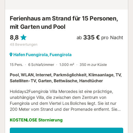
der Haustür. Der Strand und die Promenade sind nur
wenige...
Ferienhaus am Strand für 15 Personen,
mit Garten und Pool
8,8
335 €
ab
pro Nacht
48
Bewertungen
Hafen Fuengirola, Fuengirola
15 Pers.
6 Schlafzimmer
1.000 m²
350 m zur Küste
Pool, WLAN, Internet, Parkmöglichkeit, Klimaanlage, TV,
Satelliten-TV, Garten, Bettwäsche, Handtücher
Holidays2Fuengirola Villa Mercedes ist eine prächtige,
unabhängige Villa, die zwischen dem Zentrum von
Fuengirola und dem Viertel Los Boliches liegt. Sie ist nur
200 Meter vom Strand und der Promenade entfernt. Sie
verfügt über ein 1000 m² großes Grundstück und ist ideal
KOSTENLOSE Stornierung
für Familien oder Freunde mit einer maximalen Kapazität
von 15 Personen. Es gibt einen Parkplatz für bis zu 6
konventionelle Autos, einen privaten Salzwasserpool (viel