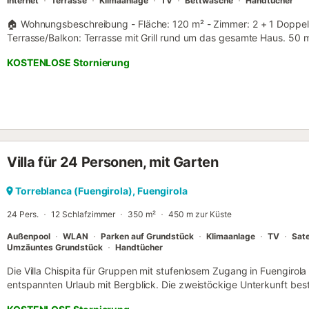
Internet
Terrasse
Klimaanlage
TV
Bettwäsche
Handtücher
🏠 Wohnungsbeschreibung - Fläche: 120 m² - Zimmer: 2 + 1 Doppel
Terrasse/Balkon: Terrasse mit Grill rund um das gesamte Haus. 50 m
Außenkühlschrank. - Markisen - Kapazität: Bis zu 4 Gäste --- 🌊 Au
KOSTENLOSE Stornierung
WLAN: Kostenlos - Pool: Privat, ganzjährig geöffnet - Küche: Kühls
Mikrowelle, Geschirrspüler, Wasserkocher, Kaffeemaschine, Toaster
allen Räumen - Heizung - Aufzug - Alarmanlage --- 📍 Lage - Adres
Minuten vom Zentrum entfernt - Umgebung: Nahe dem Zentrum, 8 M
Supermarkt in der Nähe. - Walk Score: 90 Hervorragend für Spazie
Supermärkte, kein Auto notwendig. --- 🌟 Sehenswürdigkeiten in d
Gehminuten - Zoo - 5 Gehminuten - Flohmarkt Sonntag: 5 Gehminute
Villa für 24 Personen, mit Garten
Nicht erlaubt. - Rauchen: Im Inneren der Unterkunft verboten. - Min
muss 30 Jahre alt sein. - Obligatorische Dokumentation: Alle Gäst
Reisepass oder Personalausweis, E-Mail-Adresse und Telefonnummer
Torreblanca (Fuengirola), Fuengirola
Müssen vor der Buchung Kontakt aufnehmen. - Check-in-Zeit: Ab 15:
24 Pers.
12 Schlafzimmer
350 m²
450 m zur Küste
Uhr. --- Buchen Sie jetzt und genießen Sie eine...
Außenpool
WLAN
Parken auf Grundstück
Klimaanlage
TV
Sate
Umzäuntes Grundstück
Handtücher
Die Villa Chispita für Gruppen mit stufenlosem Zugang in Fuengirola i
entspannten Urlaub mit Bergblick. Die zweistöckige Unterkunft be
Schlafcouch für eine Person, einer Küche, 12 Schlafzimmern und 8 B