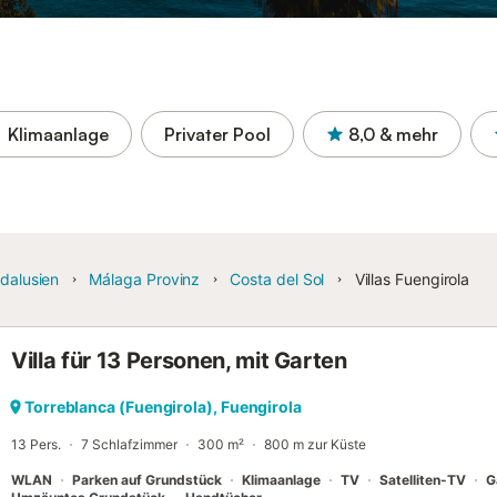
Klimaanlage
Privater Pool
8,0
& mehr
dalusien
Málaga Provinz
Costa del Sol
Villas Fuengirola
Villa für 13 Personen, mit Garten
Torreblanca (Fuengirola), Fuengirola
13 Pers.
7 Schlafzimmer
300 m²
800 m zur Küste
WLAN
Parken auf Grundstück
Klimaanlage
TV
Satelliten-TV
G