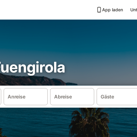
App laden
Unt
 Fuengirola
Anreise
Abreise
Gäste