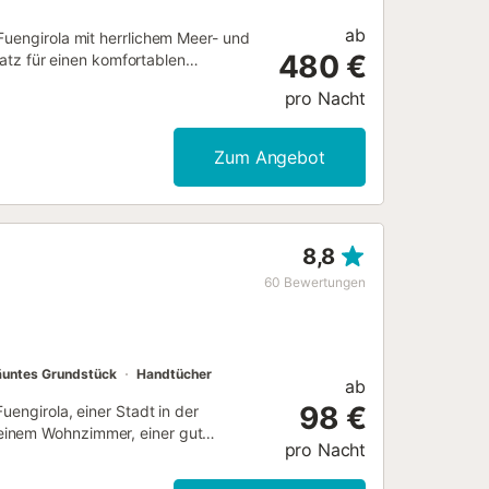
ab
Fuengirola mit herrlichem Meer- und
480 €
Platz für einen komfortablen
o, großer Esstisch für 14 Personen,
pro Nacht
mit Meerblick. Eine zweite Terrasse
eite Etage: Fünf Schlafzimmer und
Dreibettzimmer. Dritte Etage:
Zum Angebot
TV, direktem Zugang zum Pool sowie
zwei Einzelbetten). Im
izbar), Sonnenterrassen, Garten,
keiten gehören Highspeed-WLAN,
8,8
artscheibe. Öffentliche
en organisiert werden (gegen Gebühr)
60
Bewertungen
 Rauchen, Veranstaltungen und
nnen die Nutzung von Pool und
untes Grundstück
Handtücher
ab
98 €
uengirola, einer Stadt in der
einem Wohnzimmer, einer gut
pro Nacht
ädern und bietet somit Platz für 8
AN (für Videoanrufe geeignet), eine