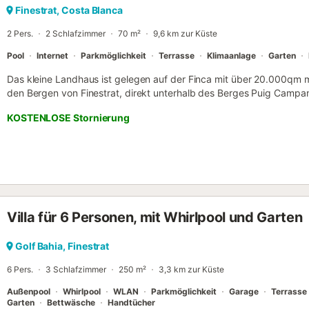
Finestrat, Costa Blanca
2 Pers.
2 Schlafzimmer
70 m²
9,6 km zur Küste
Pool
Internet
Parkmöglichkeit
Terrasse
Klimaanlage
Garten
Das kleine Landhaus ist gelegen auf der Finca mit über 20.000qm 
den Bergen von Finestrat, direkt unterhalb des Berges Puig Campa
Wahrzeichen der Region ist, eingebettet im wild romantischen Tal E
KOSTENLOSE Stornierung
Finestrat. Der Außenbereich von ca. 500qm besteht unter anderem 
Holzhaus als Abstellraum, mehreren Terrassen mit Sitzgelegenheit
finden, einem Grill mit kleiner Außenküche, einer Außendusche und 
Das Haus hat eine Wohnfläche von ca. 70qm und besteht aus zwei 
und eins mit zwei Einzelbetten), einem Wohnzimmer mit Sat.-TV un
komplett eingerichteten Küche mit Spülmaschine, Waschmaschine, K
Wasserkocher, 4-Plattenherd, Backofen, Kühlschrank, Tiefkühlschr
Villa für 6 Personen, mit Whirlpool und Garten
Bad mit geräumiger Dusche. Eine Klimaanlage ist im Haupt-Schla
vorhanden, Ventilatoren gibt es in allen Zimmern. Das Haus ist ein a
Innen- wie im Außenbereich! Ein Ort der Ruhe, zum Entspannen oder 
Golf Bahia, Finestrat
vor der Haustür haben Sie einen Rundwanderweg von ca. 6,5 km, i
6 Pers.
3 Schlafzimmer
250 m²
3,3 km zur Küste
Radfahren oder einfach Spaziere...
Außenpool
Whirlpool
WLAN
Parkmöglichkeit
Garage
Terrasse
Garten
Bettwäsche
Handtücher