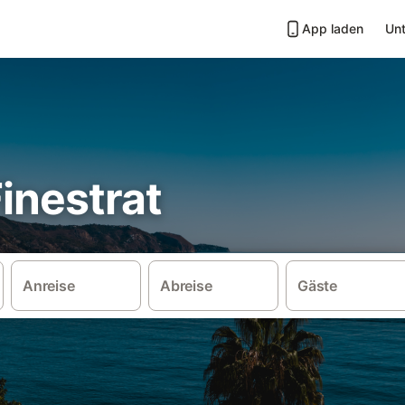
App laden
Unt
Finestrat
Anreise
Abreise
Gäste