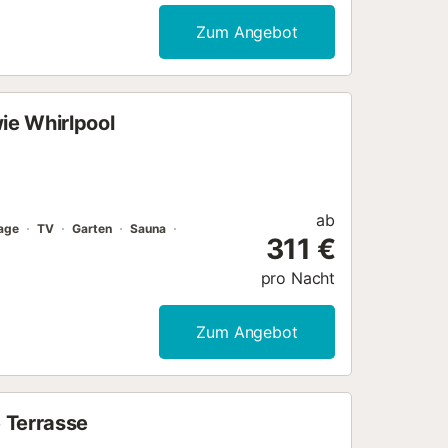
Zum Angebot
wie Whirlpool
ab
age
TV
Garten
Sauna
311 €
pro Nacht
Zum Angebot
e Terrasse