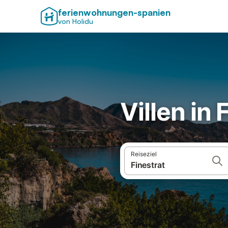
ferienwohnungen-spanien
von Holidu
Villen in 
Reiseziel