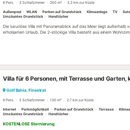
6 Pers.
3 Schlafzimmer
200 m²
3,3 km zur Küste
und ...
Außenpool
WLAN
Parken auf Grundstück
Klimaanlage
TV
Sate
Umzäuntes Grundstück
Handtücher
Die luxuriöse Villa mit Panoramablick auf das Meer liegt außerhalb v
erholsamen Urlaub. Die 2-stöckige Villa besteht aus einem Wohnzim
Küche mit Geschirrspüler, 3 Schlafzimmern und 2 Bädern und bietet 
Ausstattung gehören außerdem WLAN (für Videoanrufe geeignet), e
Unterkunft, eine Waschmaschine, ein DVD-Player, eine Spielkonsol
weltweiten Sendern. Ein Babybett ist ebenfalls vorhanden. Das Highli
Außenbereich mit einem Pool. Außerdem gibt es einen Garten mit Ga
eine überdachte Terrasse, einen Balkon und einen Grill. Entfernun
dem Auto: 1,09 km. Entfernung zum nächsten Café zu Fuß/mit dem 
Villa für 6 Personen, mit Terrasse und Garten, 
nächsten Bar zu Fuß/mit dem Auto: 3,34km. Entfernung zum nächs
2,47 km. Entfernung zum nächsten Strand zu Fuß/mit dem Auto: 4,11
Entfernung zum nächsten Flughafen zu Fuß/mit dem Auto: Flughafen
Golf Bahia, Finestrat
Parkplätze sind in einer Garage, auf der Straße und auf dem Gelän
6 Pers.
3 Schlafzimmer
130 m²
2,7 km zur Küste
Jugendgruppen sind nicht erlaubt. Bitte setzen Sie sich mit dem Ga
Unterkunft bu...
Internet
Parkmöglichkeit
Parken auf Grundstück
Terrasse
Klima
Umzäuntes Grundstück
Handtücher
KOSTENLOSE Stornierung