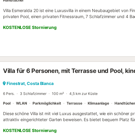
Handtücher
Villa Esmeralda 20 ist eine Luxusvilla in einem Neubaugebiet von Fine
privaten Pool, einen privaten Fitnessraum, 7 Schlafzimmer und 4 Bad
Gäste geeignet. Unser lokaler Gastgeber wird Sie persönlich zwisc
KOSTENLOSE Stornierung
einchecken. Nach 22:00 Uhr ist kein Check-in mehr möglich. Tour
NRA-Nummer: ESFCTU00000301600075895400000000000000000
erlaubt. Rauchen: Nicht erlaubt. Veranstaltungen: Nicht erlaubt. Gee
5 Autominuten entfernt entdecken Sie eine Vielzahl von Attraktione
und die berühmten Strände von Benidorm. Darüber hinaus sind reiz
Guadalest, Fonts d'Algar und charmante Städte wie Alicante, Altea u
Golfliebhaber finden in unmittelbarer Nähe 18-Loch-Golfplätze. Für 
Villa für 6 Personen, mit Terrasse und Pool, ki
Vergnügungsparks Mundomar, Aqualandia, Terra Mitica und Terra N
auf Ihrer Agenda steht, ist das Einkaufszentrum La Marina nur 5 Au
komplett ausgestattet. Sie finden Klimaanlage, kostenloses WLAN,
Finestrat, Costa Blanca
Fernseher mit einem geräumigen Sitzbereich, einen Essbereich und 
6 Pers.
3 Schlafzimmer
100 m²
4,5 km zur Küste
weitläufigen Garten mit Gasgril...
Pool
WLAN
Parkmöglichkeit
Terrasse
Klimaanlage
Handtüche
Diese schöne Villa ist mit viel Luxus ausgestattet, wie ein schöner 
attraktiv eingerichteter Garten beweisen. Es bietet bequem Platz f
können im 5 km entfernten Puig Campana Golf abschlagen. In der 
KOSTENLOSE Stornierung
wunderbar wandern, zum Beispiel entlang der Route Font del Molí, 