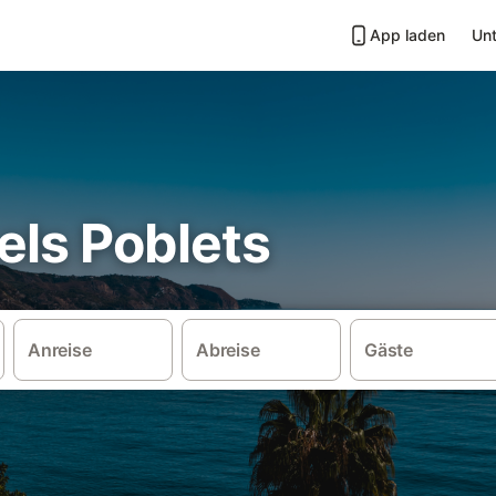
App laden
Unt
 els Poblets
Anreise
Abreise
Gäste