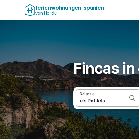
ferienwohnungen-spanien
von Holidu
Fincas in
Reiseziel