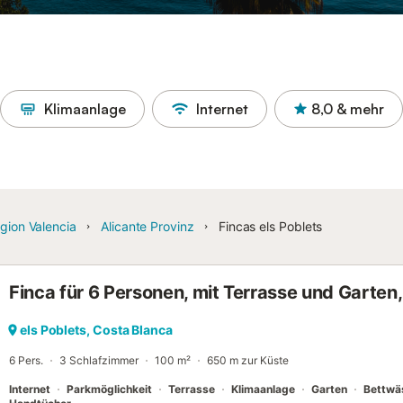
Klimaanlage
Internet
8,0
& mehr
gion Valencia
Alicante Provinz
Fincas els Poblets
Finca für 6 Personen, mit Terrasse und Garten,
els Poblets, Costa Blanca
6 Pers.
3 Schlafzimmer
100 m²
650 m zur Küste
Internet
Parkmöglichkeit
Terrasse
Klimaanlage
Garten
Bettwä