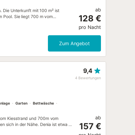
ab
. Die Unterkunft mit 100 m² ist
128 €
n Pool. Sie liegt 700 m vom
rkt, 2 km vom Sandstrand, 5 km vom
pro Nacht
nt und befindet sich in einer idealen
ten, Gartenmöbel, ein eingezäuntes
Kamin, ein Bügeleisen, Internetzugang
Zum Angebot
hnzimmer, einen privaten Pool,
hen: Spanisch, Englisch, Deutsch,
st ausgestattet mit einem
k, Kochutensilien, Kaffeemaschine,
9,4
4
Bewertungen
anlage
Garten
Bettwäsche
ab
m vom Kiesstrand und 700m vom
157 €
en sich in der Nähe. Denia ist etwa 8
 schönen Garten mit privatem Pool