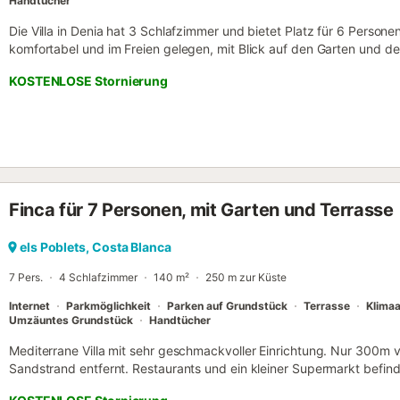
Handtücher
Die Villa in Denia hat 3 Schlafzimmer und bietet Platz für 6 Personen
komfortabel und im Freien gelegen, mit Blick auf den Garten und de
Felsstrand, 1 km von der Stadt "ELS POBLETS", 1 km vom Superma
KOSTENLOSE Stornierung
Golfplatz, 9 km von der Stadt "DENIA", 100 km vom Flughafen entfer
Gegend für Familien und in Meeresnähe. Sie verfügt über einen Gar
Grundstück, eine Terrasse, eine Waschmaschine, einen Grill, einen 
(WLAN), eine Warmwasser-Wärmepumpe, eine Klimaanlage nur im Wo
kostenlose Parkplätze im selben Gebäude, Fernseher, Sat-TV (Sprac
Französisch) und Moskitonetze. Die Kochnische mit Cerankochfeld i
Kühlschrank, Mikrowelle, Backofen, Gefrierschrank, Geschirr/Bestec
Finca für 7 Personen, mit Garten und Terrasse
Toaster und Entsafter....
els Poblets, Costa Blanca
7 Pers.
4 Schlafzimmer
140 m²
250 m zur Küste
Internet
Parkmöglichkeit
Parken auf Grundstück
Terrasse
Klima
Umzäuntes Grundstück
Handtücher
Mediterrane Villa mit sehr geschmackvoller Einrichtung. Nur 300
Sandstrand entfernt. Restaurants und ein kleiner Supermarkt befind
km und Els Poblets etwa 2 km entfernt. Die Villa verfügt über einen