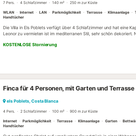
7 Pers.
4 Schlafzimmer
140 m²
250 m zur Küste
WLAN: In...
WLAN
Internet
LAN
Parkmöglichkeit
Terrasse
Klimaanlage
Handtücher
Die Villa in Els Poblets verfügt über 4 Schlafzimmer und hat eine Kapa
Leonor zu vermieten ist im mediterranen Stil, sehr schön dekorier
vom Sandstrand entfernt. In der Nähe gibt es Restaurants und einen
KOSTENLOSE Stornierung
km entfernt. und Els Poblets ca. 2 km entfernt. Die Villa verfügt üb
Pool (10x3m), mehrere überdachte und offene Terrassen. Der Inne
und schönes Wohnzimmer mit offene Küche, komplett ausgestattet.
eigenem WC, ein Einzelzimmer und ein Badezimmer mit Dusche. Dra
verfügt über eine Klimaanlage im Wohnzimmer und Deckenventilator
Villaverfügt über eine tolle Aussicht auf die Berge und den Garten.
(WLAN), eine Klimaanlage nur im Wohnzimmer, ein Privatpool, einen P
Finca für 4 Personen, mit Garten und Terrasse
dem Grundstück, 1 Fernseher, Satelliten-TV (in den folgenden Sprac
Offene Küche mit Ceranfeld ist ausgestattet in einen Kühlschrank, e
Gefrierschrank, eine Waschmaschine, eine Spülmaschine, Geschirr/B
els Poblets, Costa Blanca
Kaffeemaschine, einen Toaster und einen Wasserkocher. In Denia gen
4 Pers.
2 Schlafzimmer
100 m²
900 m zur Küste
Internet
Parkmöglichkeit
Terrasse
Klimaanlage
Garten
Bettwä
Handtücher