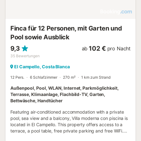
Finca für 12 Personen, mit Garten und
Pool sowie Ausblick
9,3
102 €
ab
pro Nacht
35
Bewertungen
El Campello, Costa Blanca
12 Pers.
6 Schlafzimmer
270 m²
1 km zum Strand
Außenpool, Pool, WLAN, Internet, Parkmöglichkeit,
Terrasse, Klimaanlage, Flachbild-TV, Garten,
Bettwäsche, Handtücher
Featuring air-conditioned accommodation with a private
pool, sea view and a balcony, Villa moderna con piscina is
located in El Campello. This property offers access to a
terrace, a pool table, free private parking and free WiFi....