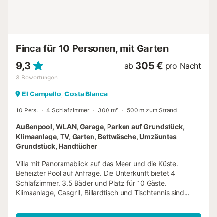
Auto zu erreichen und bietet eine der faszinierendsten
archäologischen Stätten der Region mit römischen Ruinen
und klarem Wasser, das zum Schnorcheln einlädt. Der
Torre de La Illeta liegt in der Nähe und verleiht der Küste
eine weitere Ebene lokaler Geschichte. Radfahren, ...
Finca für 10 Personen, mit Garten
9,3
305 €
ab
pro Nacht
3
Bewertungen
El Campello, Costa Blanca
10 Pers.
4 Schlafzimmer
300 m²
500 m zum Strand
Außenpool, WLAN, Garage, Parken auf Grundstück,
Klimaanlage, TV, Garten, Bettwäsche, Umzäuntes
Grundstück, Handtücher
Villa mit Panoramablick auf das Meer und die Küste.
Beheizter Pool auf Anfrage. Die Unterkunft bietet 4
Schlafzimmer, 3,5 Bäder und Platz für 10 Gäste.
Klimaanlage, Gasgrill, Billardtisch und Tischtennis sind
vorhanden. Es gibt eine Garage für 2 Autos sowie weitere
Parkmöglichkeiten auf dem Grundstück. Bettwäsche,