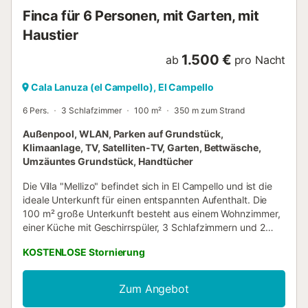
Finca für 6 Personen, mit Garten, mit
Haustier
1.500 €
ab
pro Nacht
Cala Lanuza (el Campello), El Campello
6 Pers.
3 Schlafzimmer
100 m²
350 m zum Strand
Außenpool, WLAN, Parken auf Grundstück,
Klimaanlage, TV, Satelliten-TV, Garten, Bettwäsche,
Umzäuntes Grundstück, Handtücher
Die Villa "Mellizo" befindet sich in El Campello und ist die
ideale Unterkunft für einen entspannten Aufenthalt. Die
100 m² große Unterkunft besteht aus einem Wohnzimmer,
einer Küche mit Geschirrspüler, 3 Schlafzimmern und 2
Bädern und bietet somit Platz für 6 Personen. Zur
KOSTENLOSE Stornierung
Ausstattung gehören außerdem WLAN, ein TV,
Klimaanlage sowie eine Waschmaschine. Ein Babybett und
ein Hochstuhl sind ebenfalls vorhanden. Die Villa verfügt
Zum Angebot
über einen privaten Außenbereich mit Pool, eine offene