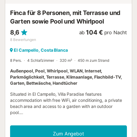
beachten Sie, dass die Kaution bei Anreise in bar zu
hinterlegen ist. - Handtücher für Strand bzw. Pool Kosten
Finca für 8 Personen, mit Terrasse und
2,...
Garten sowie Pool und Whirlpool
8,6
104 €
ab
pro Nacht
8
Bewertungen
El Campello, Costa Blanca
8 Pers.
4 Schlafzimmer
320 m²
450 m zum Strand
Außenpool, Pool, Whirlpool, WLAN, Internet,
Parkmöglichkeit, Terrasse, Klimaanlage, Flachbild-TV,
Garten, Bettwäsche, Handtücher
Situated in El Campello, Villa Paradise features
accommodation with free WiFi, air conditioning, a private
beach area and access to a garden with an outdoor
pool....
Zum Angebot