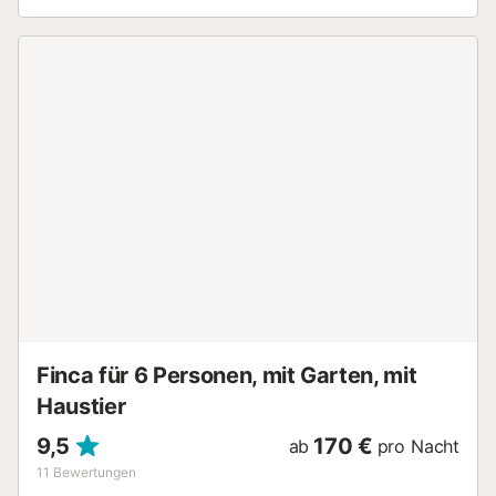
Terrasse und eine überdachte Terrasse. Ein Parkplatz ist
auf dem Grundstück vorhanden und kostenlose Parkplätze
sind auch auf der Straße vorhanden. Ein Mitbringen von
Haustieren ist erlaubt. Feiern sind nicht erlaubt und es ist
verboten, in der Unterkunft zu rauchen. Die Gäste werden
gebeten, vor dem Betreten des Pools keine Sonnencreme
zu verwenden und darauf zu achten, dass die Kinder kein
schmutziges Spielzeug in den Pool werfen.
Strand-/Poolhandtücher werden zur Verfügung gestellt.
Eine Grundreinigung der Villa ist inbegriffen. Jede
zusätzliche Reinigung kann auf Anfrage und gegen eine
Gebühr arrangiert werden. - Handtücher für Strand bzw.
Pool Kosten 2,50 € pro Person...
Finca für 6 Personen, mit Garten, mit
Haustier
9,5
170 €
ab
pro Nacht
11
Bewertungen