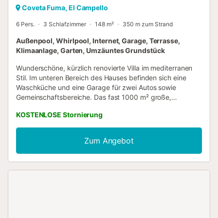
Coveta Fuma, El Campello
6 Pers.
3 Schlafzimmer
148 m²
350 m zum Strand
Außenpool, Whirlpool, Internet, Garage, Terrasse,
Klimaanlage, Garten, Umzäuntes Grundstück
Wunderschöne, kürzlich renovierte Villa im mediterranen
Stil. Im unteren Bereich des Hauses befinden sich eine
Waschküche und eine Garage für zwei Autos sowie
Gemeinschaftsbereiche. Das fast 1000 m² große,
vollständig eingezäunte Grundstück liegt im Viertel El
KOSTENLOSE Stornierung
Campello, genauer gesagt in Covetá Fuma, neben der
Tramhaltestelle, die Sie sofort nach Benidorm oder Alicante
bringt. Die Villa verfügt über eine Dachterrasse mit
Zum Angebot
Gartenmöbeln und weitem Blick über die gesamte
Nachbarschaft sowie teilweisem Meerblick. Sie besteht
aus drei Schlafzimmern mit Doppelbetten, die bei Bedarf in
Einzelbetten umgewandelt werden können, und zwei
kompletten Badezimmern mit großer ebenerdiger Dusche,
wobei eines der Badezimmer en-suite zum
Hauptschlafzimmer liegt. CLIMALIT-Fenster mit
Moskitonetzen. Privater Pool mit einer Tiefe von 2,5 m und