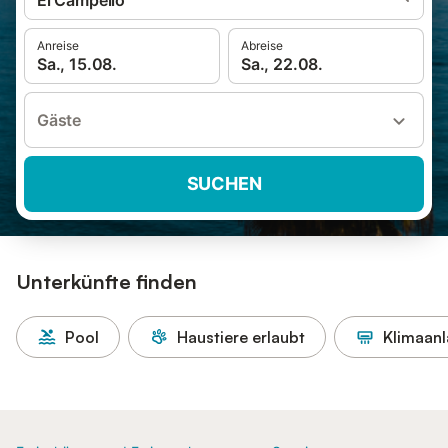
El Campello
Anreise
Abreise
Sa., 15.08.
Sa., 22.08.
Gäste
SUCHEN
Unterkünfte finden
Pool
Haustiere erlaubt
Klimaan