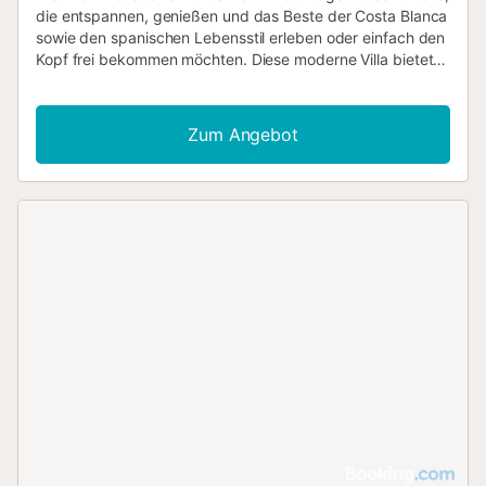
die entspannen, genießen und das Beste der Costa Blanca
sowie den spanischen Lebensstil erleben oder einfach den
Kopf frei bekommen möchten. Diese moderne Villa bietet
Ihnen jeden erdenklichen Komfort und technische
Annehmlichkeiten für einen luxuriösen Aufenthalt. Die Villa
erstreckt sich über drei Etagen. Im Hauptgeschoss
Zum Angebot
befindet sich eine voll ausgestattete offene Küche, die in
das Wohnzimmer mit Kamin übergeht. Auf dieser Ebene
liegt auch das Hauptschlafzimmer mit eigenem Bad. Von
hier aus gelangen Sie zum Poolbereich (der Pool ist
beheizbar) mit Grill und TV. Ob drinnen oder draußen – Sie
genießen einen atemberaubenden Meerblick. Im
Obergeschoss befinden sich drei Schlafzimmer, jeweils mit
fantastischer Aussicht. IP-TV steht Ihnen zur Verfügung.
Wenn Sie mit mehr als acht Personen reisen möchten, steht
gegen Aufpreis ein zusätzliches Apartment zur Verfügung.
Dieses bietet zwei Schlafzimmer, ein Schlafsofa für zwei
Personen, ein Bad, eine Küche und den gleichen herrlichen
Meerblick. Genießen Sie die Villa Lizo mit 8 oder bis zu 14
Personen. Der Stromverbrauch umfasst 30 kWh pro Tag;
Mehrverbrauch ist gegen Gebühr möglich. Ein Hund (bis 9
kg) ist in dieser schönen Villa ebenfalls willkommen. Bitte