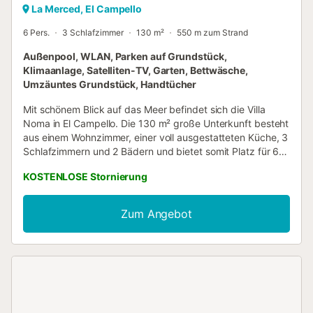
La Merced, El Campello
6 Pers.
3 Schlafzimmer
130 m²
550 m zum Strand
Außenpool, WLAN, Parken auf Grundstück,
Klimaanlage, Satelliten-TV, Garten, Bettwäsche,
Umzäuntes Grundstück, Handtücher
Mit schönem Blick auf das Meer befindet sich die Villa
Noma in El Campello. Die 130 m² große Unterkunft besteht
aus einem Wohnzimmer, einer voll ausgestatteten Küche, 3
Schlafzimmern und 2 Bädern und bietet somit Platz für 6
Personen. Zur Ausstattung gehören außerdem Highspeed-
KOSTENLOSE Stornierung
WLAN, eine Klimaanlage sowie eine Waschmaschine. 2
Hochstühle und 2 Babybetten sind ebenfalls vorhanden.
Die Villa verfügt über einen privaten Außenbereich mit
Zum Angebot
Pool, Garten, offener Terrasse, überdachter Terrasse, Grill
und Außendusche. 2 Parkplätze sind auf dem Grundstück
vorhanden. Kostenlose Parkplätze sind auf der Straße
vorhanden. Das Mitbringen eines Haustiers ist erlaubt.
WLAN ist für Videoanrufe geeignet. Elektrizität: 15kW/Tag
inklusive. Strand-/Poolhandtücher sind vorhanden. -
Handtücher für Strand bzw. Pool Kosten 2,50 € pro