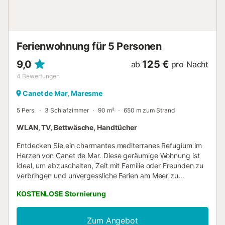
und Buchten der Costa Brava besuchen, wie 30 km
entfernt ist bereits in der Stadt Lloret de Mar. WIE ZU
BEWEGEN: Das Haus befindet sich 40 km vom Zentrum
von Barcelona, 50 Minuten mit dem Zug (Plaza Catalunya).
Ferienwohnung für 5 Personen
Bei 45 Minuten mit dem Auto ...
9,0
125 €
ab
pro Nacht
4
Bewertungen
Canet de Mar, Maresme
5 Pers.
3 Schlafzimmer
90 m²
650 m zum Strand
WLAN, TV, Bettwäsche, Handtücher
Entdecken Sie ein charmantes mediterranes Refugium im
Herzen von Canet de Mar. Diese geräumige Wohnung ist
ideal, um abzuschalten, Zeit mit Familie oder Freunden zu
verbringen und unvergessliche Ferien am Meer zu
genießen. Mit 3 Schlafzimmern, 1 Bad und einem Gäste-
KOSTENLOSE Stornierung
WC, einem großzügigen Wohnbereich und einer voll
ausgestatteten Küche wurde jeder Bereich auf Ihren
Komfort ausgerichtet. Hier verbinden sich Bequemlichkeit
Zum Angebot