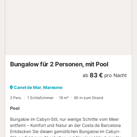
langen Promenade – perfekt für Spaziergänge am Meer
oder sportliche Aktivitäten. Wanderwege ins Gebirge
starten direkt im Ort Richtung El Montnegre und Corredor.
Dank der Lage können Sie sowohl Barcelona als auch die
Costa Brava erkunden. Wichtige Hinweise: Check-in von
17:00 bis 21:00 Uhr. Später Check-in von 21:00 bis 23:00
Uhr ist gegen Aufpreis bei Ankunft möglich. Nach 23:00
Uhr kein Check-in. Gäste unter 25 Jahren k...
Bungalow für 2 Personen, mit Pool
83 €
ab
pro Nacht
Canet de Mar, Maresme
2 Pers.
1 Schlafzimmer
16 m²
90 m zum Strand
Pool
Bungalow im Cabyn-Stil, nur wenige Schritte vom Meer
entfernt – Komfort und Natur an der Costa de Barcelona
Entdecken Sie diesen gemütlichen Bungalow im Cabyn-