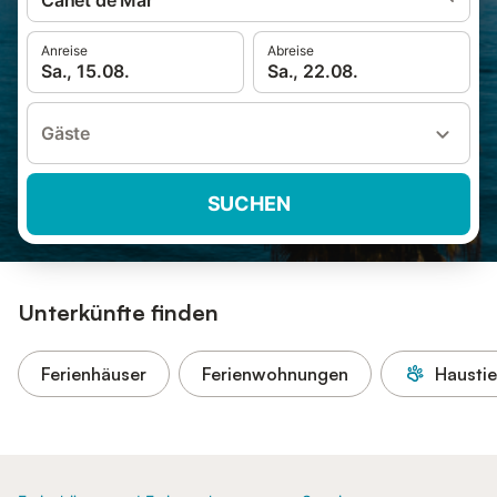
Canet de Mar
Anreise
Abreise
Sa., 15.08.
Sa., 22.08.
Gäste
SUCHEN
Unterkünfte finden
Ferienhäuser
Ferienwohnungen
Haustie