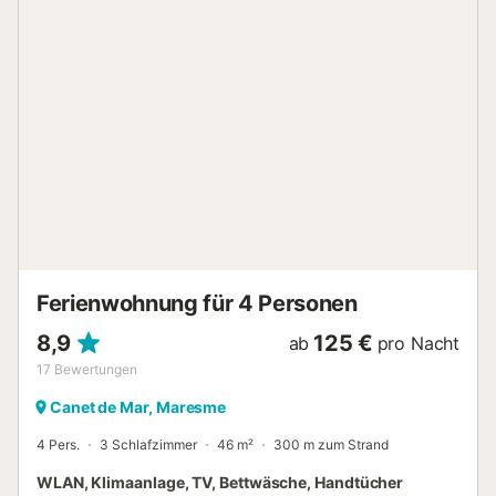
zugänglich, auch im Inneren gibt es keine Treppen. Das
Gebäude verfügt über einen Aufzug. Für eine korrekte
Mülltrennung gibt es Hinweise vor Ort. Wichtige Hinweise:
Check-in ist von 17:00 bis 21:00 Uhr möglich. Später
Check-in von 21:00 bis 23:00 Uhr ist gegen Aufpreis vor
Ort möglich. Nach 23:00 Uhr ist kein Check-in mehr
möglich. Gäste unter 25 Jahren können nicht einchecken.
Partys und nicht angemeldete Gäste sind nicht erlaubt.
Das Apartment ist familienfreundlich. Die Unterkunft liegt in
einem Wohngebiet: Laut Gemeindeverordnung sind Lärm
und laute Musik ab 22:00 Uhr (freitags und samstags)
bzw. ab 21:00 Uhr an anderen Tagen untersagt. Bitte
respektieren Sie die Nachtruhe der Nachbarschaft....
Ferienwohnung für 4 Personen
8,9
125 €
ab
pro Nacht
17
Bewertungen
Canet de Mar, Maresme
4 Pers.
3 Schlafzimmer
46 m²
300 m zum Strand
WLAN, Klimaanlage, TV, Bettwäsche, Handtücher