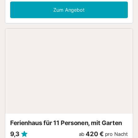
Rauschen der Wellen lauschen. Das Apartment befindet
sich 40 km von Barcelona entfernt. Der Bahnhof Canet de
Zum Angebot
Mar verbindet Sie in etwa einer Stunde mit dem Zentrum
von Barcelona und ist in zehn Minuten zu Fuß erreichbar.
Gäste steht ein kostenloser Parkplatz im selben Gebäude
zur Verfügung. Parken ist nur möglich, wenn Ihr Fahrzeug
innerhalb der markierten Linien der Stellfläche passt. Der
Check-in ist von 17:00 bis 21:00 Uhr möglich. Später
Check-in von 21:00 bis 23:00 Uhr ist gegen Aufpreis bei
Ankunft möglich. Nach 23:00 Uhr ist kein Check-in mehr
möglich. Gäste unter 25 Jahren können nicht einchecken.
Partys und nicht angemeldete Gäste sind nicht gestattet.
Die Unterkunft ist familienfreundlich. Das Apartment liegt in
einem Wohngebiet. Laut kommunaler Vorschrift sind Lärm
und laute Musik ab 22:00 Uhr (freitags und samstags)
sowie ab 21:00 Uhr an den übrigen Tagen verboten. Wir
bitten Sie, die Nachtruhe der Nachbarschaft zu
respektieren....
Ferienhaus für 11 Personen, mit Garten
9,3
420 €
ab
pro Nacht