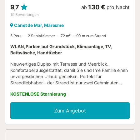
9,7
130 €
ab
pro Nacht
19
Bewertungen
Canet de Mar, Maresme
5 Pers.
2 Schlafzimmer
72 m²
90 m zum Strand
WLAN, Parken auf Grundstück, Klimaanlage, TV,
Bettwäsche, Handtücher
Neuwertiges Duplex mit Terrasse und Meerblick.
Komfortabel ausgestattet, damit Sie und Ihre Familie einen
unvergesslichen Urlaub genießen. Perfekt für
Strandliebhaber – der Strand ist nur zwei Gehminuten
entfernt. ZIMMER: Schlafzimmer 1: Doppelbett.
KOSTENLOSE Stornierung
Schlafzimmer 2: Zwei Einzelbetten, zusammenstellbar oder
getrennt. Wohnbereich: Schlafsofa im Essbereich.
Esszimmer und offene, voll ausgestattete Küche. Bäder:
Zum Angebot
Zwei voll ausgestattete Badezimmer. Terrassen: Zwei
sonnige Terrassen mit herrlichem Meerblick und
Außenmöbeln zum Entspannen. Kostenloser Parkplatz im
Gebäude. Heizung und Klimaanlage. WLAN verfügbar.
UMGEBUNG: Sehr ruhige, sichere und zentrale Lage. In