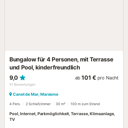
auf das Meer. 40 Minuten von Barcelona entfernt. ANDERE
HIGHLIGHTS- Privater Parkplatz- Klimaanlage im
Wohnzimmer- Check-in: ab 15:00 Uhr Eine Person unseres
Teams erwartet Sie in der Wohnung.Ein später Check-in
nach 21:00 Uhr kostet € 35 und nach 00:00 Uhr € 50.-
Check-out: Bis 11.00 Uhr. Eine Person unseres Teams
begibt sich zum Auschecken in das Apartment.- Die
Kurtaxe ist nicht inbegriffen: 0,99 €...
Bungalow für 4 Personen, mit Terrasse
und Pool, kinderfreundlich
9,0
101 €
ab
pro Nacht
51
Bewertungen
Canet de Mar, Maresme
4 Pers.
2 Schlafzimmer
30 m²
100 m zum Strand
Pool, Internet, Parkmöglichkeit, Terrasse, Klimaanlage,
TV