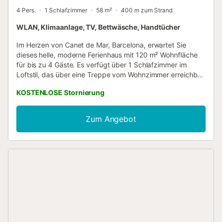
4 Pers.
1 Schlafzimmer
58 m²
400 m zum Strand
WLAN, Klimaanlage, TV, Bettwäsche, Handtücher
Im Herzen von Canet de Mar, Barcelona, erwartet Sie
dieses helle, moderne Ferienhaus mit 120 m² Wohnfläche
für bis zu 4 Gäste. Es verfügt über 1 Schlafzimmer im
Loftstil, das über eine Treppe vom Wohnzimmer erreichbar
ist, mit einem Doppelbett und einem Einzel-Schlafsofa im
KOSTENLOSE Stornierung
Zimmer sowie einem bequemen Doppel-Schlafsofa im
Wohnzimmer. Im oberen Bereich muss man sich aufgrund
der niedrigen Decke bücken. Die gut ausgestattete,
Zum Angebot
private Küche ist direkt mit dem Wohnbereich verbunden.
Zu den Annehmlichkeiten zählen WLAN für
Videokonferenzen, Klimaanlage, TV, Waschmaschine und
ein Arbeitsplatz. Öffentliche Verkehrsmittel sind leicht
erreichbar. Sie genießen eine erste, nicht überdachte
private Terrasse mit Chill-out-Bereich, Außensofa und
Esstisch für Mahlzeiten im Freien. Über eine Treppe
gelangen Sie zur zweiten privaten Dachterrasse mit
Sonnenliegen und Außendusche – ideal zur Erfrischung
nach dem Strand. Parkmöglichkeiten gibt es im nur fünf