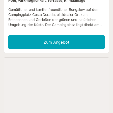
Pool, Parkmöglichkeit, Terrasse, Klimaanlage
Gemütlicher und familienfreundlicher Bungalow auf dem
Campingplatz Costa Dorada, ein idealer Ort zum
Entspannen und Genießen der grünen und natürlichen
Umgebung der Küste. Der Campingplatz liegt direkt am
Strand von Canet de Mar, auf dem Hügel von Pedracastell
in der Region Maresme. Er befindet sich im Stadtgebiet
von Canet de Mar, in der Nähe von Bars und Restaurants.
Zum Angebot
Der Ort verfügt über eine S-Bahn-Haltestelle und das
Museum des Architekten Lluís Domènech i Montaner. Der
Bungalow verfügt über 2 Schlafzimmer, eines mit
Doppelbett und das andere mit zwei Einzelbetten. Er hat
ein Badezimmer mit Dusche und eine separate Toilette. Im
Essbereich gibt es eine Gasherd, einen Kühlschrank mit
Gefrierfach, eine Mikrowelle, eine Dolce-Gusto-
Kaffeemaschine, einen Wasserkocher und einen Toaster
sowie Besteck und Kochutensilien. Im Wohnzimmer gibt es
eine Klimaanlage und einen Tisch für vier Personen, an
dem Sie fernsehen können. Im Außenbereich gibt es eine
Veranda mit einer Bank und einem kleinen Tisch zum
Entspannen sowie eine Terrasse mit einem Tisch für
Mahlzeiten im Freien. Das Auto kann auf demselben