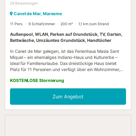
29
Bewertungen
Canet de Mar, Maresme
11 Pers.
6 Schlafzimmer
200 m²
1,1 km zum Strand
Außenpool, WLAN, Parken auf Grundstück, TV, Garten,
Bettwäsche, Umzäuntes Grundstück, Handtücher
In Canet de Mar gelegen, ist das Ferienhaus Masia Sant
Miquel – ein ehemaliges Indiano-Haus und Kulturerbe –
ideal für Familienurlaube. Das dreistöckige Haus bietet
Platz für 11 Personen und verfügt über ein Wohnzimmer,
eine Küche, 6 Schlafzimmer und 4 voll ausgestattete
KOSTENLOSE Stornierung
Bäder. Im dritten Stock befindet sich ein zweites
Wohnzimmer, perfekt als Arbeits-, Lese-, Spiel- oder
Entspannungsbereich. Außerdem gibt es auf dieser Etage
Zum Angebot
ein Gäste-WC. WLAN für Videokonferenzen,
Waschmaschine, Fernseher und Standventilatoren in allen
Zimmern (keine Klimaanlage) stehen zur Verfügung. Für
die Kleinsten gibt es einen Hochstuhl und ein Babybett.
Der private Außenbereich bietet Pool, Terrasse, Grill und
Garten – ideal zum Sonnenbaden, Abkühlen im Pool und