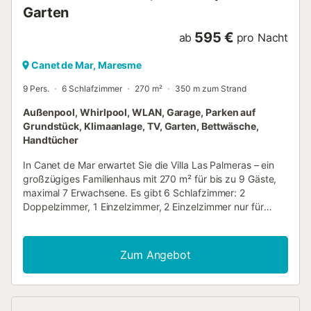
Garten
595 €
ab
pro Nacht
Canet de Mar, Maresme
9 Pers.
6 Schlafzimmer
270 m²
350 m zum Strand
Außenpool, Whirlpool, WLAN, Garage, Parken auf
Grundstück, Klimaanlage, TV, Garten, Bettwäsche,
Handtücher
In Canet de Mar erwartet Sie die Villa Las Palmeras – ein
großzügiges Familienhaus mit 270 m² für bis zu 9 Gäste,
maximal 7 Erwachsene. Es gibt 6 Schlafzimmer: 2
Doppelzimmer, 1 Einzelzimmer, 2 Einzelzimmer nur für
Kinder sowie 2 weitere Einzelbetten im Verbindungsraum
der Einzelzimmer. Die Villa verfügt über 3 Bäder und eine
komplett ausgestattete Küche mit 3 Kaffeemaschinen:
Zum Angebot
Kapsel- und Espressomaschine. Zu den Annehmlichkeiten
zählen Highspeed-WLAN, ideal für Videokonferenzen,
Klimaanlage im Wohnzimmer, in jedem Doppelzimmer und
im Kinderbereich, TV mit Video-on-Demand,