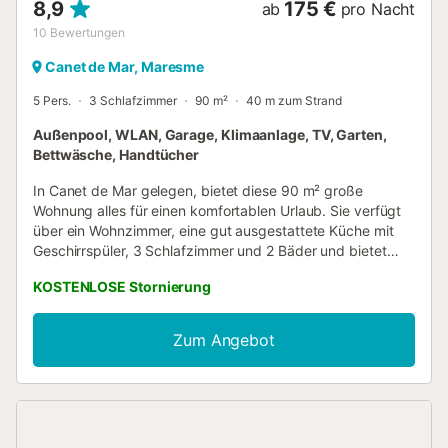
8,9
175 €
ab
pro Nacht
10
Bewertungen
Canet de Mar, Maresme
5 Pers.
3 Schlafzimmer
90 m²
40 m zum Strand
Außenpool, WLAN, Garage, Klimaanlage, TV, Garten,
Bettwäsche, Handtücher
In Canet de Mar gelegen, bietet diese 90 m² große
Wohnung alles für einen komfortablen Urlaub. Sie verfügt
über ein Wohnzimmer, eine gut ausgestattete Küche mit
Geschirrspüler, 3 Schlafzimmer und 2 Bäder und bietet
Platz für bis zu 5 Personen. Zur weiteren Ausstattung
KOSTENLOSE Stornierung
gehören WLAN, Fernseher, Klimaanlage im
Wohn-/Esszimmer und in einem Doppelzimmer sowie eine
Waschmaschine. Eine private, überdachte Terrasse mit
Zum Angebot
Meerblick steht Ihnen zur Verfügung. Im Außenbereich
gibt es einen gemeinschaftlichen Salzwasserpool und
einen Garten. Die Unterkunft liegt zentral, nahe
Supermärkten, Restaurants, dem Bahnhof und direkt
gegenüber vom Strand. Die Costa Brava erreichen Sie in