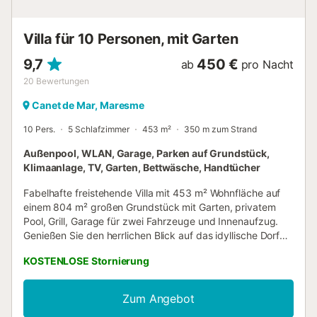
outdoor terrace On the same floor, there is a small
playroom with games, two high chairs for children, and
Villa für 10 Personen, mit Garten
stairs leading to the second floor Second floor: One ...
9,7
450 €
ab
pro Nacht
20
Bewertungen
Canet de Mar, Maresme
10 Pers.
5 Schlafzimmer
453 m²
350 m zum Strand
Außenpool, WLAN, Garage, Parken auf Grundstück,
Klimaanlage, TV, Garten, Bettwäsche, Handtücher
Fabelhafte freistehende Villa mit 453 m² Wohnfläche auf
einem 804 m² großen Grundstück mit Garten, privatem
Pool, Grill, Garage für zwei Fahrzeuge und Innenaufzug.
Genießen Sie den herrlichen Blick auf das idyllische Dorf
Canet de Mar, nur 10 Gehminuten vom Strand und dem
KOSTENLOSE Stornierung
Stadtzentrum entfernt. Das Zentrum von Barcelona
erreichen Sie in 35 Autominuten, die Strände und Buchten
der Costa Brava in 40 Minuten. Die komplett renovierte
Zum Angebot
Unterkunft erstreckt sich über zwei Etagen. Im