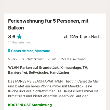
Grundstück geparkt werden. Anreise: von 16:00 bis 20:00
Uhr. Abreise: Vor 10:00 Uhr. Bei später Anreise ist eine
vorherige Kontaktaufnahme mit der Agentur erforderlich.
Schlüsselübergabe: an der Rezeption des
Ferienwohnung für 5 Personen, mit
Campingplatzes. Vor der Anreise müssen Sie den Online-
Vertrag unterzeichnen, a...
Balkon
8,6
125 €
ab
pro Nacht
14
Bewertungen
Canet de Mar, Maresme
5 Pers.
3 Schlafzimmer
70 m²
250 m zum Strand
WLAN, Parken auf Grundstück, Klimaanlage, TV,
Barrierefrei, Bettwäsche, Handtücher
Das MARESME BEACH APARTMENT liegt in Canet de Mar
und bietet ein helles Wohnzimmer mit Meerblick, eine
Küche und drei Schlafzimmer. Die Hauptschlafzimmer ist
klimatisiert und bietet ebenfalls Meerblick. Auf der
herrlichen Terrasse mit Blick aufs Meer können Sie
KOSTENLOSE Stornierung
entspannen und Mahlzeiten genießen, während Sie dem