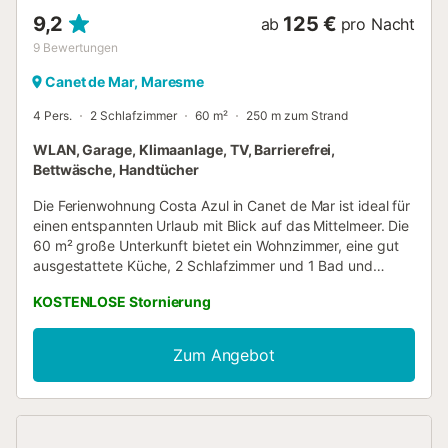
9,2
125 €
ab
pro Nacht
9
Bewertungen
Canet de Mar, Maresme
4 Pers.
2 Schlafzimmer
60 m²
250 m zum Strand
WLAN, Garage, Klimaanlage, TV, Barrierefrei,
Bettwäsche, Handtücher
Die Ferienwohnung Costa Azul in Canet de Mar ist ideal für
einen entspannten Urlaub mit Blick auf das Mittelmeer. Die
60 m² große Unterkunft bietet ein Wohnzimmer, eine gut
ausgestattete Küche, 2 Schlafzimmer und 1 Bad und
eignet sich für 4 Personen. Zu den weiteren
KOSTENLOSE Stornierung
Annehmlichkeiten gehören Highspeed-WLAN
(videokonferenztauglich), TV, Klimaanlage und
Waschmaschine. Genießen Sie den privaten Balkon für
Zum Angebot
entspannte Abende. Öffentliche Verkehrsmittel sind
fußläufig erreichbar. Es steht ein Garagenstellplatz für ein
kleines Auto zur Verfügung; das Fahrzeug darf die weißen
Markierungslinien nicht überschreiten. Haustiere, Rauchen
und Partys sind nicht gestattet. Die Unterkunft ist stufenlos