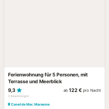
der Nähe befinden sich Supermärkte, Geschäfte, der
berühmte Strand mit Chiringuitos und zahlreiche
ausgezeichnete Restaurants. Langer Strandboulevard –
ideal zum Spazierengehen oder für sportliche Aktivitäten.
ANBINDUNG: Das Haus liegt 40 km vom Zentrum
Barcelonas entfernt, 50 Minuten mit dem Zug. Der Bahnhof
ist zwei Gehminuten entfernt. 45 Minuten mit dem Auto zu
den Stränden und Buchten der Costa Brava. Wichtige
Regeln: Check-in von 17:00 bis 21:00 Uhr. Später Check-in
von 21:00 bis 23:00 Uhr ist gegen Aufpreis bei Ankunft
möglich. Nach 23:00 Uhr kein Check-in. Gäste unter 25
Jahren dürfen nicht einchecken. Keine Partys oder nicht
angemeldete Gäste. Familienunterkunft. Das Haus liegt in
einem Wohngebiet: Laut kommunaler V...
Ferienwohnung für 5 Personen, mit
Terrasse und Meerblick
9,3
122 €
ab
pro Nacht
3
Bewertungen
Canet de Mar, Maresme