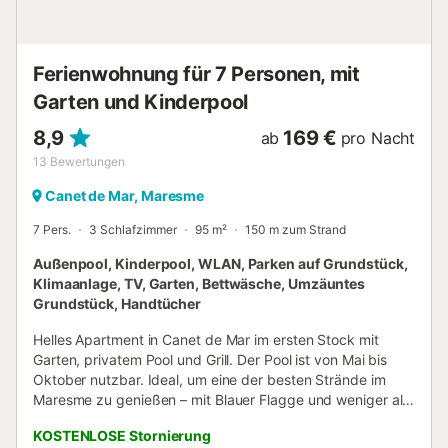
Bahnhof im Ort bietet bequeme Verbindungen zu den
umliegenden Städten. Buslinien und regionale
Verkehrsmittel verbessern die Erreichbarkeit. Der
Ferienwohnung für 7 Personen, mit
Bungalow verfügt über eine voll ausgestat...
Garten und Kinderpool
8,9
169 €
ab
pro Nacht
13
Bewertungen
Canet de Mar, Maresme
7 Pers.
3 Schlafzimmer
95 m²
150 m zum Strand
Außenpool, Kinderpool, WLAN, Parken auf Grundstück,
Klimaanlage, TV, Garten, Bettwäsche, Umzäuntes
Grundstück, Handtücher
Helles Apartment in Canet de Mar im ersten Stock mit
Garten, privatem Pool und Grill. Der Pool ist von Mai bis
Oktober nutzbar. Ideal, um eine der besten Strände im
Maresme zu genießen – mit Blauer Flagge und weniger als
zehn Gehminuten entfernt. Das Apartment bietet ein
KOSTENLOSE Stornierung
großes Wohnzimmer, drei Schlafzimmer, ein Bad und ein