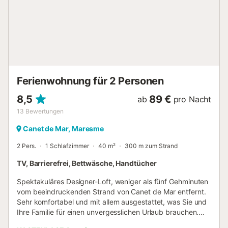
Minuten entfernten öffentlichen Parkhaus des Ortes, auf
Anfrage und gegen Aufpreis. Wichtige Regeln: Check-in ist
von 17:00 bis 21:00 Uhr. Später Check-in von 21:00 bis
23:00 Uhr ist gegen Aufpreis möglich. Nach 23:00 Uhr ist
kein Check-in mehr möglich. Check-in ist nur für Gäste ab
25 Jahren gestattet. Partys und nicht angemeldete Gäste
sind nicht erlaubt. Die Unterkunft ist familienfreundlich. Die
Unterkunft liegt in einem Wohngebiet: Laut G...
Ferienwohnung für 2 Personen
8,5
89 €
ab
pro Nacht
13
Bewertungen
Canet de Mar, Maresme
2 Pers.
1 Schlafzimmer
40 m²
300 m zum Strand
TV, Barrierefrei, Bettwäsche, Handtücher
Spektakuläres Designer-Loft, weniger als fünf Gehminuten
vom beeindruckenden Strand von Canet de Mar entfernt.
Sehr komfortabel und mit allem ausgestattet, was Sie und
Ihre Familie für einen unvergesslichen Urlaub brauchen.
Genießen Sie eine der besten Strände der Region