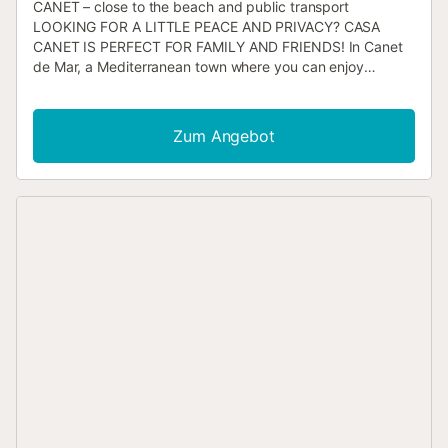
CANET – close to the beach and public transport
LOOKING FOR A LITTLE PEACE AND PRIVACY? CASA
CANET IS PERFECT FOR FAMILY AND FRIENDS! In Canet
de Mar, a Mediterranean town where you can enjoy
culture, art, gastronomy, and peaceful beaches. A
charming house located in the town center, just a few
minutes from the sea. 40 MIN FROM BARCELONA – 5
Zum Angebot
MINUTES TO THE BEACH – 1 HOUR FROM GIRONA THE
HOUSE IN CANET AND ITS SPACES - Located in the quiet,
modernist town of Canet de Mar - Just 5 minutes from the
beach - Ideal for families wanting to enjoy a relaxing stay
by the sea - Early 1900s house full of charm, preserving
original wooden beams on the ceilings and a traditional
inner courtyard - Inside, on the ground floor, there’s a
spacious and bright living room with sofas, a TV area, and
a dining space, with direct access to the patio. On this
floor, there’s also a full bathroom with a shower. -The
kitchen is fully equipped with everything needed to make
your stay easy and comfortable. LAYOUT: Ground floor:
Kitchen Living room Dining area Patio Double bedroom
with wardrobe Full bathroom First floor: - Bedroom 1: with
3 single beds, built-in wardrobe, and a desk - Bedroom 2:
with a double bed, full bathroom, and access to a small