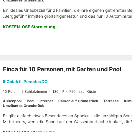
Umzäuntes Grundstück
Ein ideales Urlaubsziel für 2 Familien, die ihre eigenen getrennten 
„Berggefühl“ inmitten großartiger Natur, und das nur 10 Autominuten
Wendy bietet 2 separate Etagen, jede mit einer eigenen, komplett 
KOSTENLOSE Stornierung
Erdgeschoss: Wohnzimmer, ein komplettes Badezimmer und 2 Schlaf
eines mit Doppelbett), mit einer Terrasse und einer Sommerküche.
komplettes Badezimmer, 3 Schlafzimmer (2 Zimmer jeweils mit Dopp
Einzelbetten), Küche und eine Terrasse mit herrlichem Blick auf di
und die Dusche befinden sich im Garten. Diese praktische Aufteilung
Privatsphäre zu genießen und sich im geräumigen Garten- und Poolb
Erfrischung im Pool oder ein Ping-Pong-Turnier am Nachmittag zu tr
Finca für 10 Personen, mit Garten und Pool
Costa Dorada wird Sie nicht enttäuschen! Entfernungen: Strand: 7
km Geschäfte: 5 km Restaurant: 1,5 km Bahnhof: 5,7 km Poolgröße
———————————————————- Catalunya Casas ist spezialisiert
Calafell, Penedes DO
verwaltete Familienvillen (mit Pool und Garten!) an der Costa Brav
10 Pers.
5 Schlafzimmer
180 m²
750 m zur Küste
Barcelona. Unsere Ferienhäuser liegen nah genug an touristischen „M
Außenpool
Pool
Internet
Parken auf Grundstück
Terrasse
Klim
Umzäuntes Grundstück
Es gibt einfach etwas Besonderes an Spanien… die unzähligen Sonn
Mittelmeers, wenn die Sonne auf der Wasseroberfläche funkelt, di
Minuten, das weiche Nachmittagslicht, das ideal für Instagram-Mom