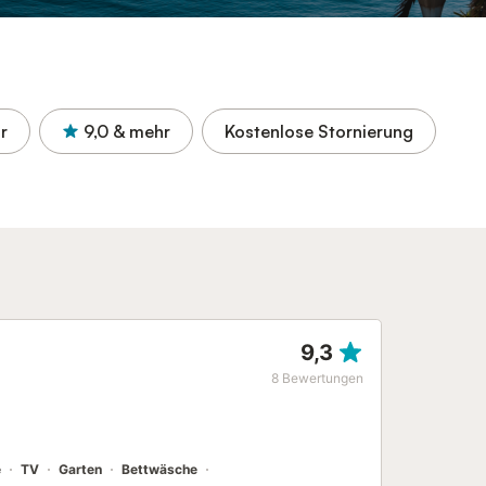
r
9,0
& mehr
Kostenlose Stornierung
9,3
8
Bewertungen
e
TV
Garten
Bettwäsche