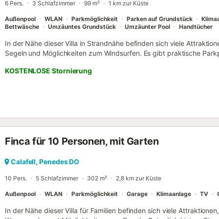
6 Pers.
3 Schlafzimmer
99 m²
1 km zur Küste
Perfekt für alle, die eine familienfreun...
Außenpool
WLAN
Parkmöglichkeit
Parken auf Grundstück
Klima
Bettwäsche
Umzäuntes Grundstück
Umzäunter Pool
Handtücher
In der Nähe dieser Villa in Strandnähe befinden sich viele Attrakti
Segeln und Möglichkeiten zum Windsurfen. Es gibt praktische Park
dein Auto stehen lassen und in 14 Minuten zu Strand von Calafell o
KOSTENLOSE Stornierung
laufen kannst. Wenn du deinen Horizont erweitern und weitere Ge
möchtest, ist Bahnhof Segur de Calafell, 9 Gehminuten entfernt, di
diese Villa mit 100 Quadratmetern kannst du am Strand ausspannen
Garten etwas trinken. Auch die Veranda oder Lanai wirst du mögen.
Luft verbracht hast, gibt es dank WLAN-Internetzugang (kostenlos
zahlreiche Möglichkeiten, wie du auch drinnen deine freie Zeit aus
Vorzügen dieses Feriendomizils gehören 3 Schlafzimmer, 1 Badezimmer
Finca für 10 Personen, mit Garten
Kamin und Klimaanlage. Zur Ausstattung des Badezimmers gehören e
Handtücher. Einer selbstgekochten Mahlzeit steht in der Küche nicht
eine Herdplatte und einen Kühlschrank sowie eine Kaffeemaschine,
Calafell, Penedes DO
Mikrowelle. Außerdem kannst du etwas Gepäck sparen, denn eine Wä
10 Pers.
5 Schlafzimmer
302 m²
2,8 km zur Küste
auch mit etwas weniger...
Außenpool
WLAN
Parkmöglichkeit
Garage
Klimaanlage
TV
In der Nähe dieser Villa für Familien befinden sich viele Attraktione