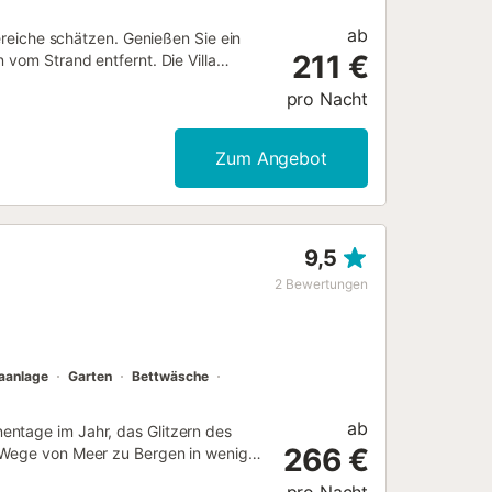
ab
Bereiche schätzen. Genießen Sie ein
211 €
 vom Strand entfernt. Die Villa
ausgestatteten Wohneinheit:
pro Nacht
zimmer (eines mit Kingsize-Bett und
 Obergeschoss: Wohnzimmer, ein
elbett und 1 Zimmer mit 2
Zum Angebot
e Landschaft. Das dritte Badezimmer
 ermöglicht es Ihren Gästen, ihre
ereich für Spaß in der Sonne, eine
effen. Dieses Urlaubsziel an der
9,5
,3 km Barcelona: 60 km Supermarkt: 5
: 4m x 8m
2
Bewertungen
 auf handverlesene, exklusiv
a, Costa Dorada und im Raum
...
aanlage
Garten
Bettwäsche
ab
entage im Jahr, das Glitzern des
266 €
e Wege von Meer zu Bergen in wenigen
ente ist, und natürlich die Wärme