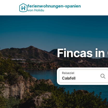
ferienwohnungen-spanien
von Holidu
Fincas in 
Reiseziel