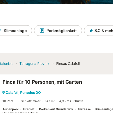
Klimaanlage
Parkmöglichkeit
8,0
& meh
talonien
Tarragona Provinz
Fincas Calafell
Finca für 10 Personen, mit Garten
Calafell, Penedes DO
10 Pers.
5 Schlafzimmer
147 m²
4,3 km zur Küste
Außenpool
Internet
Parken auf Grundstück
Terrasse
Klimaanlag