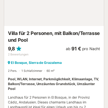
werden. Durch die Glasschiebetüren des Wohnzimmers,
die sich komplett öffnen lassen, gelangt man in den
extravaganten Außenbereich. Ein 24 m² großer Infinity
Pool, eine Außendusche, Loungemöbel, Grill, Sonnenliegen
und eine große, frei nutzbare Gegend laden zu einem
angenehmen Urlaub ein. Restaurants und Supermärkte
befinden sich in einem Umkreis von 750 m und die nächste
Villa für 2 Personen, mit Balkon/Terrasse
Bushaltestelle ist 600 m von der Unterkunft entfernt. Ein
und Pool
kurzer Spaziergang von weniger als 200 m führt Sie von
der Villa durch...
9,8
91 €
ab
pro Nacht
2
Bewertungen
El Bosque, Sierra de Grazalema
2 Pers.
1 Schlafzimmer
60 m²
Pool, WLAN, Internet, Parkmöglichkeit, Klimaanlage, TV,
Balkon/Terrasse, Umzäuntes Grundstück, Umzäunter
Pool
Landhaus für 2 Personen in El Bosque, in der Provinz
Cádiz, Andalusien. Dieses charmante Landhaus im
Landhausstil ist ideal für einen Urlaub von bis zu 2