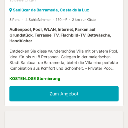
28
Bewertungen
Sanlúcar de Barrameda, Costa de la Luz
8 Pers.
4 Schlafzimmer
150 m²
2 km zur Küste
Außenpool, Pool, WLAN, Internet, Parken auf
Grundstück, Terrasse, TV, Flachbild-TV, Bettwäsche,
Handtücher
Entdecken Sie diese wunderschöne Villa mit privatem Pool,
ideal für bis zu 8 Personen. Gelegen in der malerischen
Stadt Sanlúcar de Barrameda, bietet die Villa eine perfekte
Kombination aus Komfort und Schönheit. - Privater Pool
ganzjährig geöffnet. - In der Nähe von Stränden und
KOSTENLOSE Stornierung
Restaurants. - Fantastischer Blick auf das Meer und den
Pool. Außenbereich : Genießen Sie den herrlichen
Außenbereich mit einem privaten Pool, der ganzjährig
Zum Angebot
geöffnet ist, sodass Sie unabhängig von der Jahreszeit
schwimmen und entspannen können. Die Terrasse ist mit
bequemen Liegen und einem Grill ausgestattet, ideal für
gemütliche Sommerabende. Der grüne Bereich um die Villa
schafft eine ruhige und entspannende Atmosphäre,
während Sie die atemberaubende Aussicht auf das Meer