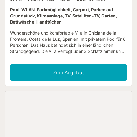
Pool, WLAN, Parkmöglichkeit, Carport, Parken auf
Grundstück, Klimaanlage, TV, Satelliten-TV, Garten,
Bettwäsche, Handtücher
Wunderschöne und komfortable Villa in Chiclana de la
Frontera, Costa de la Luz, Spanien, mit privatem Pool für 8
Personen. Das Haus befindet sich in einer ländlichen
Strandgegend. Die Villa verfügt über 3 Schlafzimmer und
2 Badezimmer. Die Unterkunft bietet einen Rasen mit
Garten und Bäumen. Die Nähe zu Einkaufsmöglichkeiten,
Sportaktivitäten, Ausgehmöglichkeiten,
Zum Angebot
Sehenswürdigkeiten und kulturellen Angeboten macht
dieses Domizil zu einer ausgezeichneten Wahl für Ihren
Urlaub in Spanien mit Familie oder Freunden. Innenbereich
der Villa Wohn-/Esszimmer mit Klimaanlage, Fernseher und
Schlafcouch 3 Schlafzimmer und 2 Badezimmer
Satellitenschüssel (spanisch) Waschmaschine in der Küche
Der Stock ist nur von außen zugänglich. Küche Küche mit
Essbereich, elektrischer Kochplatte, Backofen, Mikrowelle,
Geschirrspüler, Kühlschrank mit Gefrierfach,
Kaffeemaschine, Wasserkocher und Toaster Schlafzimmer
und Badezimmer Schlafzimmer mit Klimaanlage und