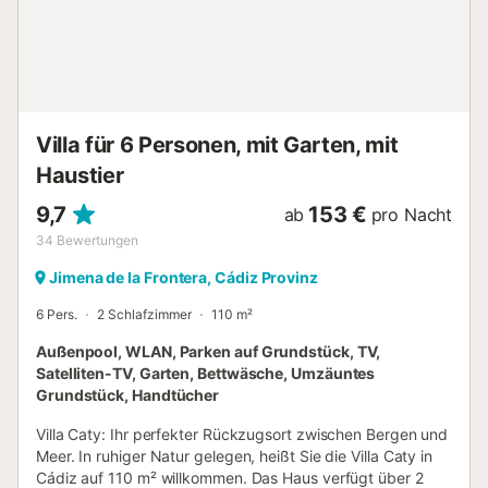
erlaubt. Diese Unterkunft verfügt über licht- und
wassersparende Einrichtungen. Bitte beachten Sie, dass
zum Zeitpunkt Ihres Besuchs möglicherweise behördliche
Wasserverordnungen in Kraft sind, die die Nutzung des
Pools und die Bewässerung des Gartens beeinträchtigen
oder den Verbrauch von Leitungswasser einschränken
Villa für 6 Personen, mit Garten, mit
können....
Haustier
9,7
153 €
ab
pro Nacht
34
Bewertungen
Jimena de la Frontera, Cádiz Provinz
6 Pers.
2 Schlafzimmer
110 m²
Außenpool, WLAN, Parken auf Grundstück, TV,
Satelliten-TV, Garten, Bettwäsche, Umzäuntes
Grundstück, Handtücher
Villa Caty: Ihr perfekter Rückzugsort zwischen Bergen und
Meer. In ruhiger Natur gelegen, heißt Sie die Villa Caty in
Cádiz auf 110 m² willkommen. Das Haus verfügt über 2