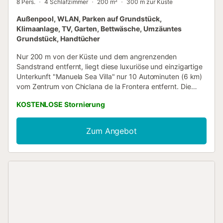
8 Pers.
4 Schlafzimmer
200 m²
300 m zur Küste
Außenpool, WLAN, Parken auf Grundstück,
Klimaanlage, TV, Garten, Bettwäsche, Umzäuntes
Grundstück, Handtücher
Nur 200 m von der Küste und dem angrenzenden
Sandstrand entfernt, liegt diese luxuriöse und einzigartige
Unterkunft "Manuela Sea Villa" nur 10 Autominuten (6 km)
vom Zentrum von Chiclana de la Frontera entfernt. Die
luxuriöse Villa, die sich über 2 Etagen und 200 m²
KOSTENLOSE Stornierung
Wohnfläche erstreckt, besteht aus einem
Wohn-/Esszimmer, einer sehr gut ausgestatteten offenen
Küche, 4 Schlafzimmern sowie 4 Bädern. Die Unterkunft
Zum Angebot
bietet somit Platz für 8 Personen - große Familien können
ihre Privatsphäre auf luxuriöse und gemütliche Weise
genießen. Das elegante Designer Ferienhaus verfügt
außerdem über Wi-Fi, Fitnessgeräte, eine Klimaanlage mit
Heizfunktion, eine Waschmaschine, einen Trockner und
mehrere TV-Geräte. Außerdem verfügt es über einen Pool,
der in den Wintermonaten gegen eine zusätzliche
Tagesgebühr beheizt werden kann. Ein Babybett und ein
Hochstuhl können auf Wunsch zur Verfügung gestellt