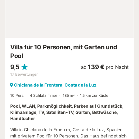
von Fahrzeugen steht dieser gegen Aufpreis je nach
Aufenthaltsdauer zur Verfügung; bitte stimmen Sie dies
vorab mit dem Gastgeber über die Buchungsplattform
ab....
Villa für 10 Personen, mit Garten und
Pool
9,5
139 €
ab
pro Nacht
17
Bewertungen
Chiclana de la Frontera, Costa de la Luz
10 Pers.
4 Schlafzimmer
185 m²
1,5 km zur Küste
Pool, WLAN, Parkmöglichkeit, Parken auf Grundstück,
Klimaanlage, TV, Satelliten-TV, Garten, Bettwäsche,
Handtücher
Villa in Chiclana de la Frontera, Costa de la Luz, Spanien
mit privatem Pool für 10 Personen. Das Haus befindet sich