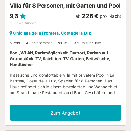
Villa für 8 Personen, mit Garten und Pool
9,6
226 €
ab
pro Nacht
19
Bewertungen
Chiclana de la Frontera, Costa de la Luz
8 Pers.
4 Schlafzimmer
280 m²
350 m zur Küste
Pool, WLAN, Parkmöglichkeit, Carport, Parken auf
Grundstück, TV, Satelliten-TV, Garten, Bettwäsche,
Handtücher
Klassische und komfortable Villa mit privatem Pool in La
Barrosa, Costa de la Luz, Spanien für 8 Personen. Das
Haus befindet sich in einem bewaldeten und Wohngebiet
am Strand, nahe Restaurants und Bars, Geschäften und
Supermärkten, und nur 200 m vom Strand La Barrosa
entfernt. Die Villa verfügt über 4 Schlafzimmer und 4
Badezimmer, verteilt auf die Hauptunterkunft und ein
Zum Angebot
Gartenhaus. Die Unterkunft bietet einen Rasen mit Bäumen
und einen großen Pool. Die Nähe zum Strand,
Einkaufsmöglichkeiten, Sportaktivitäten,