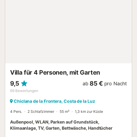
Tennisplatz innerhalb von 15 Minuten zu Fuß. Die Villa
befindet sich in der Nähe des Restaurants La Sartén
(ganzjährig geöffnet), des Strandes Mojama und des
Strandes Santorini. Ein Parkplatz ist auf dem Grundstück
vorhanden und kostenlose Parkplätze sind an der Straße
vorhanden. Familien mit Kindern sind willkommen (gegen
Gebühr). Maximal 2 Haustiere sind erlaubt. Das Rauchen,
das Umstellen von Möbeln und das Einladen von
unangemeldeten Gästen ist in dieser Unterkunft nicht
gestattet. Die Gäste werden gebeten, vor dem Verlassen
des Hauses alle Fenster zu schließen, die Klimaanlage
auszuschalten und einen Wecker zu stellen. Bei...
Villa für 4 Personen, mit Garten
9,5
85 €
ab
pro Nacht
69
Bewertungen
Chiclana de la Frontera, Costa de la Luz
4 Pers.
2 Schlafzimmer
55 m²
1,3 km zur Küste
Außenpool, WLAN, Parken auf Grundstück,
Klimaanlage, TV, Garten, Bettwäsche, Handtücher