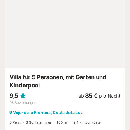
Einschränkungen bei der Wassernutzung kommen kann,
was die Nutzung des Pools, das Bewässern des Gartens
oder die Nutzung des Leitungswassers betreffen könnte.
Kostenlose Parkplätze sind auf dem Grundstück
vorhanden. Es ist maximal ein Haustier erlaubt. WLAN und
Babybett sind nicht verfügbar. Das Haus ist stufenlos
zugänglich und innen ohne Treppen. Die Unterkunft
besteht aus zwei Gebäuden, die durch einen 1 Meter
langen Gang verbunden sind. Das Hauptgebäude wurde
renoviert, der Anbau ist rustikaler und eignet sich für
Gruppen, die Wert auf Platz legen. Für Unterstütz...
Villa für 5 Personen, mit Garten und
Kinderpool
9,5
85 €
ab
pro Nacht
98
Bewertungen
Vejer de la Frontera, Costa de la Luz
5 Pers.
3 Schlafzimmer
100 m²
9,4 km zur Küste