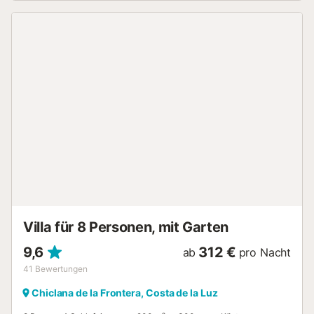
Städte Ronda und Setenil de las Bodegas, und auch die
Ruinen von Acinipo sind nicht weit entfernt. Auf dem
Grundstück sind 6 Parkplätze vorhanden. Familien mit
Kindern sind willkommen. Haustiere, Rauchen und
Veranstaltungen sind nicht erlaubt. Die Vermietung an
Gruppen ohne mindestens eine Person über 25 Jahre ist
nicht gestattet, und Junggesellenabschiede sind nicht
erlaubt. Brennholz ist verfügbar (gegen eine tägliche
Gebühr). Der Strom in dieser Unterkunft wird zum Teil
durch Photovoltaikanlagen erzeugt. Bitte beachten Sie,
dass zum Zeitpunkt Ihres Besuchs staatliche
Wasserverordnungen in Kraft sein können, die die Nutzung
des Pools, die Bewässerung des Gartens oder die
Verwendung von Leitungswasser einschränken können....
Villa für 8 Personen, mit Garten
9,6
312 €
ab
pro Nacht
41
Bewertungen
Chiclana de la Frontera, Costa de la Luz