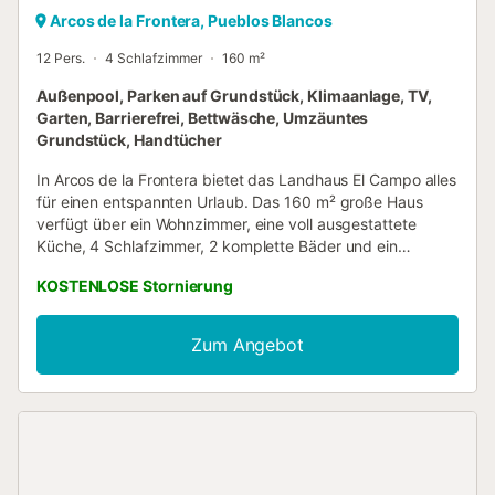
Arcos de la Frontera, Pueblos Blancos
12 Pers.
4 Schlafzimmer
160 m²
Außenpool, Parken auf Grundstück, Klimaanlage, TV,
Garten, Barrierefrei, Bettwäsche, Umzäuntes
Grundstück, Handtücher
In Arcos de la Frontera bietet das Landhaus El Campo alles
für einen entspannten Urlaub. Das 160 m² große Haus
verfügt über ein Wohnzimmer, eine voll ausgestattete
Küche, 4 Schlafzimmer, 2 komplette Bäder und ein
zusätzliches WC. Es bietet Platz für bis zu 12 Personen (11
KOSTENLOSE Stornierung
Erwachsene und 1 Kind unter 15 Jahren). Zu den weiteren
Annehmlichkeiten gehören Klimaanlage, Waschmaschine
und Fernseher. Ein Highlight ist der private Außenbereich
Zum Angebot
mit Garten, Gartenmöbeln, überdachter Terrasse, Grill und
Außendusche. Vom 1. Juni bis 12. Oktober steht Ihnen
zudem ein Pool zur Verfügung. In der Nähe finden Sie
zahlreiche Einrichtungen: Das nächste Restaurant ist 805
m entfernt, ein Café 1,98 km, eine Bar 2,02 km, ein
Supermarkt 2,79 km und der Strand von Arcos 4 km. Bitte
beachten Sie, dass es aufgrund staatlicher Vorschriften zu