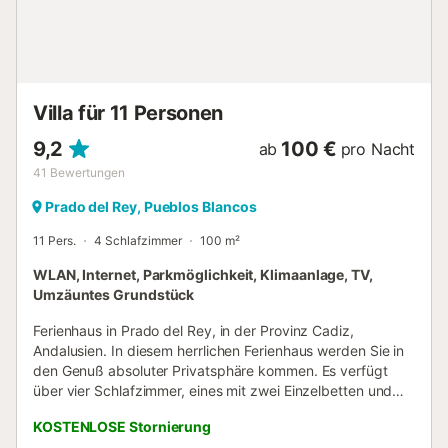
Queensize-Bett (190 x 150 cm) Schlafzimmer mit
Klimaanlage und Doppelbett (190 x 135 cm) Schlafzimmer
mit Klimaanlage und 2 Einzelbetten (190 x 90 cm) 2
Badezimmer, jeweils mit Waschbecken, Dusche und
Toilette Außenbereich der Villa eingezäuntes Grundstück
Villa für 11 Personen
privater Pool mit den Maßen 10 m x 4 m Rasenfläche mit
Bäumen und Gartenmöbeln mit Liegen überdachte
9,2
100 €
ab
pro Nacht
Terrasse Grill Außendusche Außen-Sitzbereich und Außen-
41
Bewertungen
Essbereich 3 private, eingezäunte Pa...
Prado del Rey, Pueblos Blancos
11 Pers.
4 Schlafzimmer
100 m²
WLAN, Internet, Parkmöglichkeit, Klimaanlage, TV,
Umzäuntes Grundstück
Ferienhaus in Prado del Rey, in der Provinz Cadiz,
Andalusien. In diesem herrlichen Ferienhaus werden Sie in
den Genuß absoluter Privatsphäre kommen. Es verfügt
über vier Schlafzimmer, eines mit zwei Einzelbetten und
die anderen drei mit je einem Doppelbett und drei
KOSTENLOSE Stornierung
zusätzlichen Einzelbetten. Auf diese Weise können bis zu