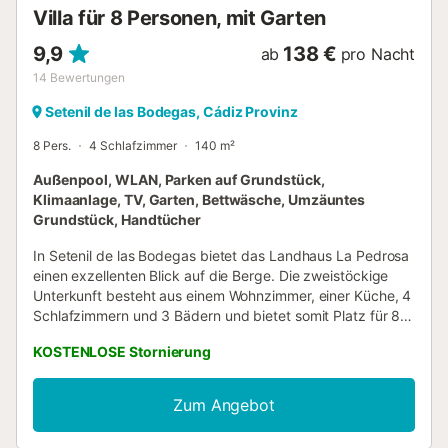
Klimaanlage, Kingsize-Bett und Ventilator Schlafzimmer mit
Villa für 8 Personen, mit Garten
2 Einzelbetten und Ventilator Eigenes Badezimmer mit
Waschbecken, Dusche und Toilette Badezimmer mit
9,9
138 €
ab
pro Nacht
Waschbecken, Ba...
14
Bewertungen
Setenil de las Bodegas, Cádiz Provinz
8 Pers.
4 Schlafzimmer
140 m²
Außenpool, WLAN, Parken auf Grundstück,
Klimaanlage, TV, Garten, Bettwäsche, Umzäuntes
Grundstück, Handtücher
In Setenil de las Bodegas bietet das Landhaus La Pedrosa
einen exzellenten Blick auf die Berge. Die zweistöckige
Unterkunft besteht aus einem Wohnzimmer, einer Küche, 4
Schlafzimmern und 3 Bädern und bietet somit Platz für 8
Personen. Zur Ausstattung gehören außerdem Wi-Fi, ein
KOSTENLOSE Stornierung
TV, eine Klimaanlage, ein Ventilator sowie eine
Waschmaschine. Ein Babybett und ein Hochstuhl sind
ebenfalls vorhanden. Für den Winter ist er mit einer
Zum Angebot
feuerfesten Fußbodenheizung ausgestattet. Die
Unterkunft ist eine bezaubernde Finca in der Nähe der