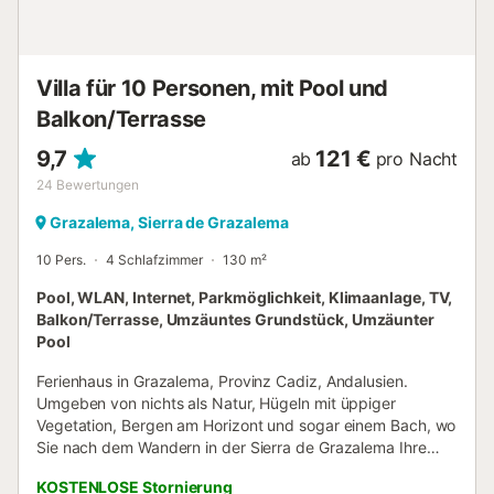
ausgestattet, bieten erholsamen Schlaf. Außerdem ist ein
Babybett auf Anfrage erhältlich. Das Haus verfügt über ein
vollständiges Badezimmer mit Dusche. Vier Ventilatoren
und eine Klimaanlage im Wohnzimmer sorgen an warmen
Villa für 10 Personen, mit Pool und
Tagen für eine angenehme Atmosphäre. Die Unterkunft
Balkon/Terrasse
befindet sich in der Nähe einer Vielzahl von Akti...
9,7
121 €
ab
pro Nacht
24
Bewertungen
Grazalema, Sierra de Grazalema
10 Pers.
4 Schlafzimmer
130 m²
Pool, WLAN, Internet, Parkmöglichkeit, Klimaanlage, TV,
Balkon/Terrasse, Umzäuntes Grundstück, Umzäunter
Pool
Ferienhaus in Grazalema, Provinz Cadiz, Andalusien.
Umgeben von nichts als Natur, Hügeln mit üppiger
Vegetation, Bergen am Horizont und sogar einem Bach, wo
Sie nach dem Wandern in der Sierra de Grazalema Ihre
Füße abkühlen können. Die zwei Etagen des Hauses sind
KOSTENLOSE Stornierung
mit Charme und rustikalen Details dekoriert und sorgen für