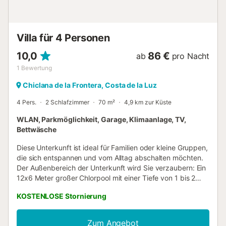
Villa für 4 Personen
10,0
86 €
ab
pro Nacht
1
Bewertung
Chiclana de la Frontera, Costa de la Luz
4 Pers.
2 Schlafzimmer
70 m²
4,9 km zur Küste
WLAN, Parkmöglichkeit, Garage, Klimaanlage, TV,
Bettwäsche
Diese Unterkunft ist ideal für Familien oder kleine Gruppen,
die sich entspannen und vom Alltag abschalten möchten.
Der Außenbereich der Unterkunft wird Sie verzaubern: Ein
12x6 Meter großer Chlorpool mit einer Tiefe von 1 bis 2
Metern erwartet Sie, um sich an sonnigen Tagen zu
KOSTENLOSE Stornierung
erfrischen. Daneben bietet eine geräumige Veranda mit
Grillbereich die perfekte Ecke, um Mahlzeiten im Freien
zuzubereiten und unvergessliche Momente zu teilen. Vor
Zum Angebot