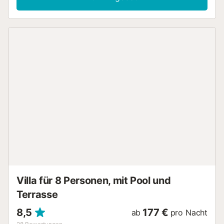
dem Betreten des Hauses finden Sie eine kleine
überdachte Veranda mit einem Tisch und vier Stühlen,
ideal für ein gemütliches Frühstück oder Abendessen bei
Sonnenuntergang. Der Innenbereich, der sich auf einer
Etage befindet, umfasst ein gemütliches Wohnzimmer mit
Sofa und Smart-TV. Die Küche mit Cerankochfeld ist
komplett ausgestattet mit allen notwendigen Utensilien
und verfügt auch über einen Esstisch für bequemes
Speisen. Es gibt Klimaanlage im Küchenbereich und zwei
Ventilatoren sowie Heizungen, die nach Belieben im Haus
platziert werden können. Das Haus verfügt über zwei
Schlafzimmer: Eines mit einem Doppelbett und das andere
mit einem Etagenbett, das zwei Einzelbetten enthält. Das
Badezimmer ist mit einer Dusche ausgestattet und
beinhaltet auch eine Waschmaschine. Zusätzlich gibt es
ein Bügeleisen und ein Bügelbrett für Ihren Komfort. Wenn
Sie mit einem Baby reisen, können wir Ihnen ein Babybett
und einen Hochstuhl zur Verfügung stelle...
Villa für 8 Personen, mit Pool und
Terrasse
8,5
177 €
ab
pro Nacht