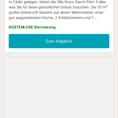
In Cádiz gelegen, bietet die Villa Novo Sancti Petri 3 alles
was Sie für einen gemütlichen Urlaub brauchen. Die 55 m²
große Unterkunft besteht aus einem Wohnzimmer, einer
gut ausgestatteten Küche, 2 Schlafzimmern und 1
Badezimmer und bietet somit Platz für 4 Personen. Zur
KOSTENLOSE Stornierung
Ausstattung gehören außerdem WLAN, ein Smart TV mit
Streaming-Diensten, eine Klimaanlage sowie eine
Waschmaschine. Ein Kinderbett ist vorhanden. Dieses
Zum Angebot
Ferienhaus bietet einen privaten Außenbereich mit Pool,
Garten, Terrasse und Grill. Die Unterkunft liegt günstig in
der Nähe eines Gesundheitszentrums, von Golfplätzen,
Reitmöglichkeiten sowie Tennis- und Paddelplätzen. Ein
Parkplatz ist auf dem Grundstück vorhanden und
kostenlose Parkplätze sind an der Straße vorhanden.
Haustiere, Rauchen und Veranstaltungen sind nicht
erlaubt....