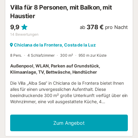
Villa für 8 Personen, mit Balkon, mit
Haustier
9,9
378 €
ab
pro Nacht
14
Bewertungen
Chiclana de la Frontera, Costa de la Luz
8 Pers.
4 Schlafzimmer
300 m²
950 m zur Küste
Außenpool, WLAN, Parken auf Grundstück,
Klimaanlage, TV, Bettwäsche, Handtücher
Die Villa „Alba Sea“ in Chiclana de la Frontera bietet Ihnen
alles für einen unvergesslichen Aufenthalt. Diese
beeindruckende 300 m² große Unterkunft verfügt über ein
Wohnzimmer, eine voll ausgestattete Küche, 4
Schlafzimmer und 5 Badezimmer und bietet Platz für 8
Personen. Zu den weiteren Annehmlichkeiten gehören
WLAN, Smart-TV mit Streamingdiensten, Klimaanlage,
Zum Angebot
Waschmaschine, Geschirrspüler und ein Babybett auf
Anfrage. Im eleganten, komplett möblierten Außenbereich