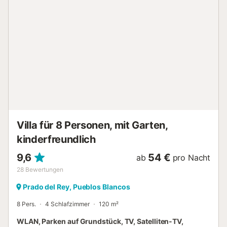
genießen. Wohnbereiche : Die Villa bietet einladende
Gemeinschaftsräume mit einem geräumigen Wohnzimmer,
das mit natürlichem Licht durchflutet ist, einer bequemen
Couch und einem Flachbildfernseher. Die funktionale
Küche ist modern eingerichtet und verfügt über einen
großen Esstisch für Familien- und Freundesabende. Hier
werden Sie sich mit der warmen und einladenden
Atmosphäre wie zu Hause fühlen. Schlafzimmer und
Badezimmer : - (1x) Schlafzimmer: 2 Einzelbetten, ensuite
Badezimmer mit Dusche und WC. - (1x) Schlafzimmer: 2
Einzelbetten, ensuite Badezimmer mit Badewanne und
WC. - (2x) Schlafzimmer: jeweils 2 Einzelbetten. - (1x) B...
Villa für 8 Personen, mit Garten,
kinderfreundlich
9,6
54 €
ab
pro Nacht
28
Bewertungen
Prado del Rey, Pueblos Blancos
8 Pers.
4 Schlafzimmer
120 m²
WLAN, Parken auf Grundstück, TV, Satelliten-TV,