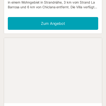
in einem Wohngebiet in Strandnähe, 3 km vom Strand La
Barrosa und 6 km von Chiclana entfernt. Die Villa verfügt
über 4 Schlafzimmer und 3 Badezimmer, verteilt auf 2
Ebenen. Die Unterkunft bietet einen Rasen mit Garten und
Bäumen. Die Nähe zum Strand, Geschäften,
Zum Angebot
Sportaktivitäten, Unterhaltungsmöglichkeiten,
Ausgehmöglichkeiten, Sehenswürdigkeiten und Kultur
macht diese Villa zu einem ausgezeichneten Ort, um Ihren
Urlaub in Spanien mit Familie oder Freunden zu
verbringen. Innenbereich der Villa 2-stöckige Villa
Wohnzimmer mit Fernseher, DVD-Player und Hi-Fi-Anlage
Esszimmer Kamin im Wohnzimmer (Brennholz) 4
Schlafzimmer und 3 Badezimmer Satellitenschüssel
(spanisch, englisch, deutsch und französisch)
Waschmaschine in der Küche Die Hauptetage ist nur von
außen zugänglich. Küche Küche mit Gasherd,
Elektrobackofen, Mikrowelle, Geschirrspüler, Kühlschrank
mit Gefrierfach, Kaffeemaschine, Wasserkocher und
Toaster Schlafzimmer und Badezimmer Schlafzimmer mit
Klimaanlage, Kingsize-Bett, Ventilator und eigenem
Badezimmer Schlafzimmer mit 2 Einzelbetten, 2
Etagenbetten und Ventilator Schlafzimmer mit