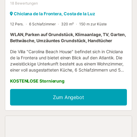
18
Bewertungen
Chiclana de la Frontera, Costa de la Luz
12 Pers.
6 Schlafzimmer
320 m²
150 m zur Küste
WLAN, Parken auf Grundstück, Klimaanlage, TV, Garten,
Bettwäsche, Umzäuntes Grundstück, Handtücher
Die Villa "Carolina Beach House" befindet sich in Chiclana
de la Frontera und bietet einen Blick auf den Atlantik. Die
zweistöckige Unterkunft besteht aus einem Wohnzimmer,
einer voll ausgestatteten Küche, 6 Schlafzimmern und 5
Bädern und bietet Platz für 12 Personen. Zu den
KOSTENLOSE Stornierung
Annehmlichkeiten vor Ort gehören WLAN, ein Arbeitsplatz
für Homeoffice, ein Smart TV mit Streaming-Diensten, eine
Klimaanlage und eine Waschmaschine. Ein Babybett und
Zum Angebot
ein Hochstuhl sind ebenfalls vorhanden. Diese Unterkunft
verfügt über einen gemütlichen und gut ausgestatteten
privaten Außenbereich mit einem Garten, einer offenen
Terrasse, einer überdachten Terrasse, 2 Balkonen, einem
Grill und einer Außendusche. Die Gäste haben auch
Zugang zu einem gemeinsamen Außenbereich mit einem