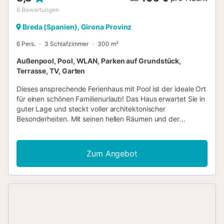
8
Bewertungen
Breda (Spanien), Girona Provinz
6 Pers.
3 Schlafzimmer
300 m²
Außenpool, Pool, WLAN, Parken auf Grundstück,
Terrasse, TV, Garten
Dieses ansprechende Ferienhaus mit Pool ist der ideale Ort
für einen schönen Familienurlaub! Das Haus erwartet Sie in
guter Lage und steckt voller architektonischer
Besonderheiten. Mit seinen hellen Räumen und der
wohnlichen Einrichtung mit modernen Möbeln und
ansprechenden, freundlichen Farben eignet es sich ideal
für eine erholsame Auszeit. Freuen Sie sich auf
Zum Angebot
gemeinsame Mahlzeiten und gemütliche Abende auf dem
Sofa im Wohnbereich, das dazu einlädt, lange zusammen
zu sitzen und die Erlebnisse des Tages zu besprechen.
Genießen Sie die ersten Sonnenstrahlen auf der Terrasse,
nehmen Sie Ihren Kaffee mit nach draußen und planen Sie
die Aktivitäten für den kommenden Urlaubstag.
Schwimmen Sie im Pool, wann immer Ihnen danach ist und