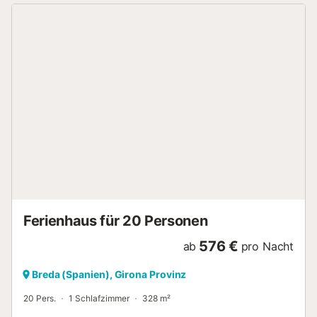
gesorgt. Zur Ausstattung des Badezimmers gehören ein
Haartrockner, Handtücher und Toilettenpapier. Einer
selbstgekochten Mahlzeit steht in der Küche nichts im Weg
– sie bietet einen Ofen, eine Herdplatte und einen
Geschirrspüler sowie eine Mikrowelle. Und da es vor Ort
eine Waschmaschine und einen Wäschetrockner gibt,
brauchst du nicht so viele Klamotten mitzunehmen und
kannst so mit leichterem Gepäck reisen. Zu den weiteren
Annehmlichkeiten vor Ort gehören Bettwäsche, ein
Bügeleisen/Bügelbrett und Heizung....
Ferienhaus für 20 Personen
576 €
ab
pro Nacht
Breda (Spanien), Girona Provinz
20 Pers.
1 Schlafzimmer
328 m²