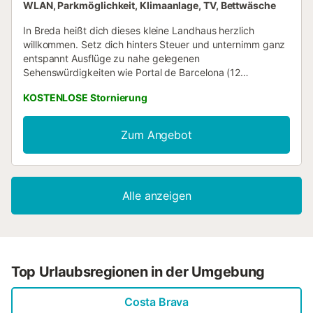
WLAN, Parkmöglichkeit, Klimaanlage, TV, Bettwäsche
In Breda heißt dich dieses kleine Landhaus herzlich
willkommen. Setz dich hinters Steuer und unternimm ganz
entspannt Ausflüge zu nahe gelegenen
Sehenswürdigkeiten wie Portal de Barcelona (12
Autominuten) oder Mittelalterliche Burg "Comte de
KOSTENLOSE Stornierung
Valltordera" (23 Autominuten) – praktische Parkplätze auf
dem Gelände der Unterkunft machen's möglich. Zu den
Vorzügen dieses Feriendomizils gehören 1 Schlafzimmer, 1
Zum Angebot
Badezimmer, ein Grill und Klimaanlage. Dank der
Ausstattung mit WLAN-Internetzugang und Fernseher ist
für gute Unterhaltung gesorgt. Dir stehen ein Kühlschrank
und eine Mikrowelle zur Verfügung. Und dank
Alle anzeigen
Waschmaschine und Wäschetrockner vor Ort musst du
nicht so viel Kleidung einpacken. Zu den weiteren
Annehmlichkeiten vor Ort gehören Bettwäsche, ein
Bügeleisen/Bügelbrett und Heizung....
Top Urlaubsregionen in der Umgebung
Costa Brava