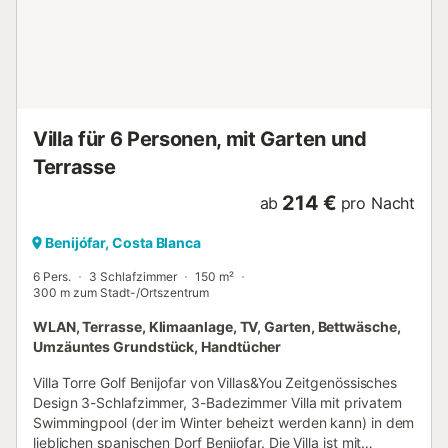
beachten Sie, dass dies eine zusätzliche Gebühr ist und
nicht in der Check-out Reinigung enthalten ist. Die Kosten
betragen 15,00 € pro Gast und werden nach Bestätigung
der Gesamtzahl der gebuchten Gäste berechnet.
Haustiere sind je nach Art, Größe und Anzahl auf Anfrage
erlaubt. Bitte beachten Sie, dass möglicherweise
zusätzliche Gebühren anfallen. CH VILLA CALIDA
Villa für 6 Personen, mit Garten und
MONTEAZUL EIGENSCHAFTEN - ...
Terrasse
214 €
ab
pro Nacht
Benijófar, Costa Blanca
6 Pers.
3 Schlafzimmer
150 m²
300 m zum Stadt-/Ortszentrum
WLAN, Terrasse, Klimaanlage, TV, Garten, Bettwäsche,
Umzäuntes Grundstück, Handtücher
Villa Torre Golf Benijofar von Villas&You Zeitgenössisches
Design 3-Schlafzimmer, 3-Badezimmer Villa mit privatem
Swimmingpool (der im Winter beheizt werden kann) in dem
lieblichen spanischen Dorf Benijofar. Die Villa ist mit