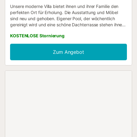
Unsere moderne Villa bietet ihnen und ihrer Familie den
perfekten Ort für Erholung. Die Ausstattung und Möbel
sind neu und gehoben. Eigener Pool, der wöchentlich
gereinigt wird und eine schöne Dachterrasse stehen ihnen
ebenfalls zur Verfügung. Nur 10 km von langem sandigen
KOSTENLOSE Stornierung
Strand und 35km von Flughafen Alicante entfernt, liegt
diese Villa in einem sehr ruhigen schönen Ort Benijofar. Eine
Vielfältigkeit an Einkaufsmöglichkeiten und Restaurants
Zum Angebot
bereichern und erleichtern den Urlaubsaufenthalt.
Handtücher und Bettwäsche werden gratis zur Verfügung
gestellt. Internet und WLAN sind inbegriffen. Die Villa ist
mit zahlreichen Haushaltsgeräten ausgestattet
(Waschmaschine, Spülmaschine, Elektrogrill...). Unter
einem Carport gibt es eine geschlossene Parkmöglichkeit
vor der Villa....