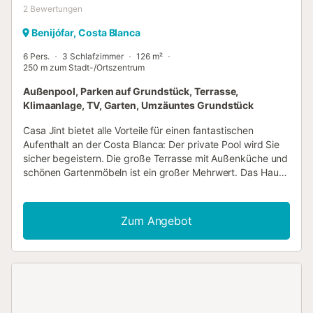
2
Bewertungen
Benijófar, Costa Blanca
6 Pers.
3 Schlafzimmer
126 m²
250 m zum Stadt-/Ortszentrum
Außenpool, Parken auf Grundstück, Terrasse,
Klimaanlage, TV, Garten, Umzäuntes Grundstück
Casa Jint bietet alle Vorteile für einen fantastischen
Aufenthalt an der Costa Blanca: Der private Pool wird Sie
sicher begeistern. Die große Terrasse mit Außenküche und
schönen Gartenmöbeln ist ein großer Mehrwert. Das Haus
ist klimatisiert und verfügt über eine ausgestattete Küche
mit Geschirrspüler, Backofen, Mikrowelle, Kochplatten,
Kühlschrank, Gefrierschrank und Waschmaschine. Das
Zum Angebot
Wohnzimmer ist mit modernen Möbeln eingerichtet,
Möglichkeit, einen Laptop an den Fernseher
anzuschließen. Es gibt 3 Schlafzimmer und 2 Badezimmer.
Babyausstattung: steht auf Anfrage beim
Schlüsselmanager immer zur Verfügung. Private
Parkplätze sind nicht vorhanden, aber Parkmöglichkeiten
entlang der Straße. Elektroautos dürfen nicht am Haus