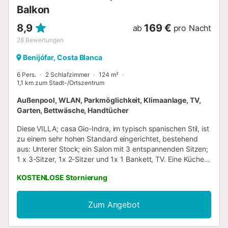
Balkon
8,9
169 €
ab
pro Nacht
28
Bewertungen
Benijófar, Costa Blanca
6 Pers.
2 Schlafzimmer
124 m²
1,1 km zum Stadt-/Ortszentrum
Außenpool, WLAN, Parkmöglichkeit, Klimaanlage, TV,
Garten, Bettwäsche, Handtücher
Diese VILLA; casa Gio-Indra, im typisch spanischen Stil, ist
zu einem sehr hohen Standard eingerichtet, bestehend
aus: Unterer Stock; ein Salon mit 3 entspannenden Sitzen;
1 x 3-Sitzer, 1x 2-Sitzer und 1x 1 Bankett, TV. Eine Küche
voll ausgestattet mit einem großen Kühlschrank /
KOSTENLOSE Stornierung
Gefrierschrank, Backofen, Mikrowelle, Geschirrspüler,
Kaffeemaschine, Entsafter etc ... Und ein kleines
Badezimmer (Dusche, Waschbecken, Toilette).
Zum Angebot
Obergeschoss; Ein großes Badezimmer (Eckbadewanne,
WC, Waschbecken, Fön, Badetücher), 1 Schlafzimmer mit