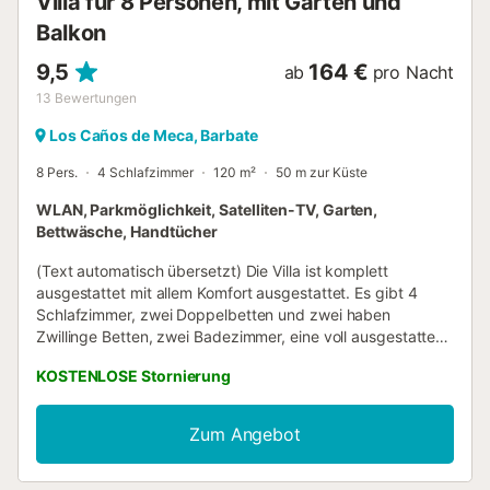
Villa für 8 Personen, mit Garten und
Balkon
9,5
164 €
ab
pro Nacht
13
Bewertungen
Los Caños de Meca, Barbate
8 Pers.
4 Schlafzimmer
120 m²
50 m zur Küste
WLAN, Parkmöglichkeit, Satelliten-TV, Garten,
Bettwäsche, Handtücher
(Text automatisch übersetzt) Die Villa ist komplett
ausgestattet mit allem Komfort ausgestattet. Es gibt 4
Schlafzimmer, zwei Doppelbetten und zwei haben
Zwillinge Betten, zwei Badezimmer, eine voll ausgestattete
Küche und ein Wohnzimmer mit Kamin und Meerblick.
KOSTENLOSE Stornierung
Wunderschöne Terrasse mit Meerblick. Das Beste ist,
seinem eigenen Garten mit Blick auf das Meer, es hat einen
großen Grill und Gartenmöbeln. Kapazität: 8 Personen
Zum Angebot
Haustiere sind erlaubt...