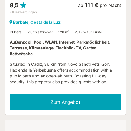
8,5
111 €
ab
pro Nacht
48
Bewertungen
Barbate, Costa de la Luz
11 Pers.
2 Schlafzimmer
120 m²
2,9 km zur Küste
Außenpool, Pool, WLAN, Internet, Parkmöglichkeit,
Terrasse, Klimaanlage, Flachbild-TV, Garten,
Bettwäsche
Situated in Cádiz, 36 km from Novo Sancti Petri Golf,
Hacienda la Yerbabuena offers accommodation with a
public bath and an open-air bath. Boasting full-day
security, this property also provides guests with an
outdoor fireplace....
Zum Angebot