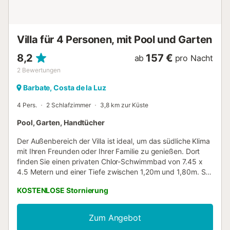
Villa für 4 Personen, mit Pool und Garten
8,2
157 €
ab
pro Nacht
2
Bewertungen
Barbate, Costa de la Luz
4 Pers.
2 Schlafzimmer
3,8 km zur Küste
Pool, Garten, Handtücher
Der Außenbereich der Villa ist ideal, um das südliche Klima
mit Ihren Freunden oder Ihrer Familie zu genießen. Dort
finden Sie einen privaten Chlor-Schwimmbad von 7.45 x
4.5 Metern und einer Tiefe zwischen 1,20m und 1,80m. Sie
können sich auf den Sonnenliegen entspannen, ein
KOSTENLOSE Stornierung
leckeres Barbecue zubereiten und in aller Ruhe auf der
Veranda mit Ihren Begleitern essen. Das Innere des Hauses
erstreckt sich über eine Etage, und wenn Sie eintreten,
Zum Angebot
finden Sie das Wohnzimmer, das zur Küche hin offen ist.