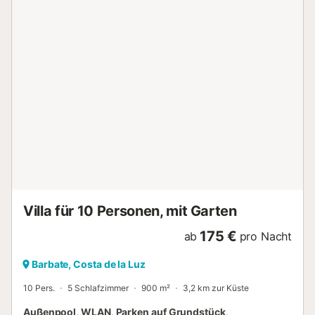
Sie kochen können, als wären Sie zu Hause. Es gibt eine
Bar mit vier Hockern, um die köstlichen Gerichte zu
genießen. Es gibt eine Waschmaschine, ein Bügeleisen und
ein Bügelbrett. Zum Schlafen gibt es zwei Schlafzimmer
mit Doppelbetten. Ein Badezimmer mit Dusche
vervollständigt Ihren Aufenthalt. Wenn Sie mit Ihrem Baby
unterwegs sind, können wir Ihnen ein Kinderbett und einen
Hochstuhl zur Verfügung stellen. Diese Villa ist nur 10
Autominuten von Vejer de la Frontera entfernt, einem
wunderschönen weißen andalusischen Dorf, das durch
seine mittelalterliche Architektur und seinen Panoramablick
besticht. Die engen, gepflasterten Straßen schlängeln sich
zwischen weiß getünchten Häusern mit farbenfrohen
Türen. Mit seinem reichen maurischen Erbe und seiner
atemberaubenden Landschaft ist d...
Villa für 10 Personen, mit Garten
175 €
ab
pro Nacht
Barbate, Costa de la Luz
10 Pers.
5 Schlafzimmer
900 m²
3,2 km zur Küste
Außenpool, WLAN, Parken auf Grundstück,