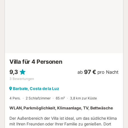
eigenen Badezimmer mit Dusche, zwei Schlafzimmern (3)
und (4) mit jeweils einem Einzelbett und einem
Ausziehbett. Es verfügt über zwei Badezimmer mit
Dusche. Es verfügt über eine Küche und ein Wohnzimmer.
Es hat eine Veranda. Drittes Haus: Es verfügt über ein
Schlafzimmer (1) mit einem Doppelbett, zwei Schlafzimmer
(3) und (4) mit jeweils zwei Einzelbetten und 2
Badezimmer mit Dusche. Es verfügt über eine
ausgestattete Küche, ein Wohnzimmer und eine Veranda.
Es verfügt über einen großen Außenbereich mit einem
Villa für 4 Personen
Garten voller Vegetation, alten wilde...
9,3
97 €
ab
pro Nacht
3
Bewertungen
Barbate, Costa de la Luz
4 Pers.
2 Schlafzimmer
65 m²
3,8 km zur Küste
WLAN, Parkmöglichkeit, Klimaanlage, TV, Bettwäsche
Der Außenbereich der Villa ist ideal, um das südliche Klima
mit Ihren Freunden oder Ihrer Familie zu genießen. Dort