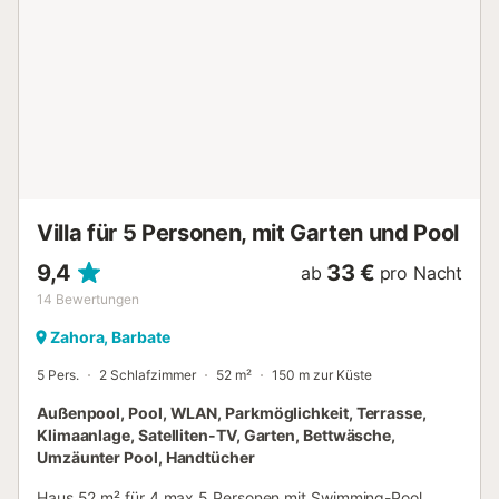
Villa für 5 Personen, mit Garten und Pool
9,4
33 €
ab
pro Nacht
14
Bewertungen
Zahora, Barbate
5 Pers.
2 Schlafzimmer
52 m²
150 m zur Küste
Außenpool, Pool, WLAN, Parkmöglichkeit, Terrasse,
Klimaanlage, Satelliten-TV, Garten, Bettwäsche,
Umzäunter Pool, Handtücher
Haus 52 m² für 4 max 5 Personen mit Swimming-Pool,