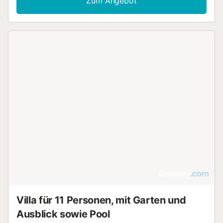
Zum Angebot
neben der Küche und der große Grill, wo Sie herrliche
Abende im Freien genießen können. Wir akzeptieren
Haustiere. Privatparkplatz...
Villa für 11 Personen, mit Garten und
Ausblick sowie Pool