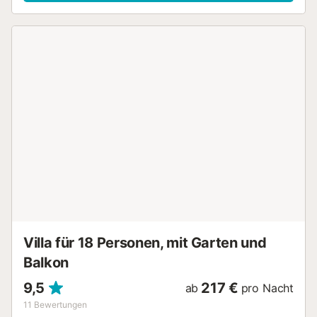
Sie ist mit TV und Klimaanlage ausgestattet und das
Ceranfeld verfügt über alle notwendigen Utensilien, damit
Sie kochen können, als wären Sie zu Hause. Es gibt eine
Bar mit vier Hockern, um die köstlichen Gerichte zu
genießen. Es gibt eine Waschmaschine, ein Bügeleisen und
ein Bügelbrett. Zum Schlafen gibt es zwei Schlafzimmer
mit Doppelbetten. Ein Badezimmer mit Dusche
vervollständigt Ihren Aufenthalt. Wenn Sie mit Ihrem Baby
unterwegs sind, können wir Ihnen ein Kinderbett und einen
Hochstuhl zur Verfügung stellen. Diese Villa ist nur 10
Autominuten von Vejer de la Frontera entfernt, einem
wunderschönen weißen andalusischen Dorf, das durch
seine mittelalterliche Architektur und seinen Panoramablick
besticht. Die engen, gepflasterten Straßen schlängeln sich
zwischen weiß getünchten Häusern mit farbenfrohen
Türen. Mit seinem reichen maurischen Erbe und seiner
atemberaubenden Landschaft ...
Villa für 18 Personen, mit Garten und
Balkon
9,5
217 €
ab
pro Nacht
11
Bewertungen