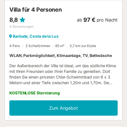
atemberaubenden Landschaft ...
Villa für 4 Personen
8,8
97 €
ab
pro Nacht
4
Bewertungen
Barbate, Costa de la Luz
4 Pers.
2 Schlafzimmer
65 m²
3,7 km zur Küste
WLAN, Parkmöglichkeit, Klimaanlage, TV, Bettwäsche
Der Außenbereich der Villa ist ideal, um das südliche Klima
mit Ihren Freunden oder Ihrer Familie zu genießen. Dort
finden Sie einen privaten Chlor-Schwimmbad von 6 x 3
Metern und einer Tiefe zwischen 1,20m und 1,70m. Sie
können sich auf den Sonnenliegen entspannen, ein
KOSTENLOSE Stornierung
leckeres Barbecue zubereiten und in aller Ruhe auf der
Veranda mit Ihren Begleitern essen. Das Innere des Hauses
erstreckt sich über eine Etage, und wenn Sie eintreten,
Zum Angebot
finden Sie das Wohnzimmer, das zur Küche hin offen ist.
Sie ist mit TV und Klimaanlage ausgestattet und das
Ceranfeld verfügt über alle notwendigen Utensilien, damit