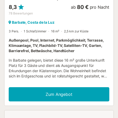
8,3
80 €
ab
pro Nacht
78
Bewertungen
Barbate, Costa de la Luz
3 Pers.
1 Schlafzimmer
16 m²
2,5 km zur Küste
Außenpool, Pool, Internet, Parkmöglichkeit, Terrasse,
Klimaanlage, TV, Flachbild-TV, Satelliten-TV, Garten,
Barrierefrei, Bettwäsche, Handtücher
In Barbate gelegen, bietet diese 16 m² große Unterkunft
Platz für 3 Gäste und dient als Ausgangspunkt für
Erkundungen der Küstenregion. Die Wohneinheit befindet
sich im Erdgeschoss und ist rollstuhlgerecht gestaltet, was
einen praktischen Aufenthalt ermöglicht. Der Innenbereich
umfasst 1 Schlafzimmer mit einem Einzelbett, ein eigenes
Bad mit begehbarer Dusche sowie einen Wohnbereich mit
Zum Angebot
Flachbildfernseher, Satellitenempfang, Klimaanlage und
Heizung. Ein Kühlschrank steht zur Verfügung, und die
Einheit verfügt über einen eigenen Eingang mit
Fliesenboden. Zur Ausstattung gehören zudem ein