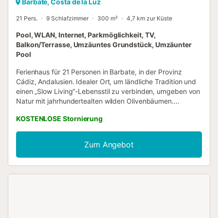
Barbate, Costa de la Luz
21 Pers.
9 Schlafzimmer
300 m²
4,7 km zur Küste
Pool, WLAN, Internet, Parkmöglichkeit, TV,
Balkon/Terrasse, Umzäuntes Grundstück, Umzäunter
Pool
Ferienhaus für 21 Personen in Barbate, in der Provinz
Cádiz, Andalusien. Idealer Ort, um ländliche Tradition und
einen „Slow Living“-Lebensstil zu verbinden, umgeben von
Natur mit jahrhundertealten wilden Olivenbäumen.
Innerhalb des Bauernhofs befindet sich dieser ländliche
KOSTENLOSE Stornierung
Komplex, in dem die drei Villen auf einem 5.000 Meter
großen Grundstück zusammenlaufen. Es ist auf 3 Häuser
verteilt, die zusammen vermietet werden. Erstes Haus: Es
Zum Angebot
besteht aus einem Schlafzimmer (1) mit einem Doppelbett
und einem eigenen Badezimmer mit Dusche, einem
Schlafzimmer (2) mit einem Doppelbett, einem
Kinderzimmer (3) mit einem Etagenbett und einem
Einzelbett und ein Badezimmer mit Dusche. Es verfügt
über ein Wohnzimmer und eine ausgestattete Küche. Es
hat auch eine Veranda. Zweites Haus: Es besteht aus
einem Schlafzimmer (1) mit einem Doppelbett und einem