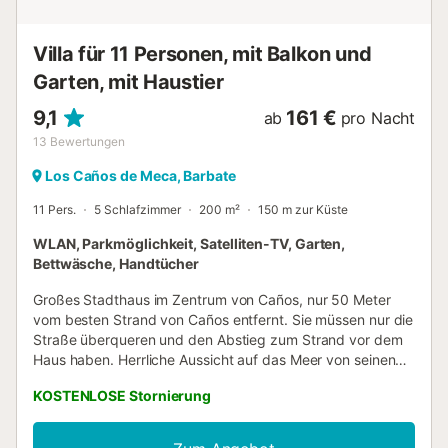
Villa für 11 Personen, mit Balkon und
Garten, mit Haustier
9,1
161 €
ab
pro Nacht
13
Bewertungen
Los Caños de Meca, Barbate
11 Pers.
5 Schlafzimmer
200 m²
150 m zur Küste
WLAN, Parkmöglichkeit, Satelliten-TV, Garten,
Bettwäsche, Handtücher
Großes Stadthaus im Zentrum von Caños, nur 50 Meter
vom besten Strand von Caños entfernt. Sie müssen nur die
Straße überqueren und den Abstieg zum Strand vor dem
Haus haben. Herrliche Aussicht auf das Meer von seinen
großen Fenstern und Terrassen. Villa mit 5 Schlafzimmern
KOSTENLOSE Stornierung
(10 Plätze) mit Meerblick. Grosses Wohnzimmer mit Kamin;
zwei Badezimmer; voll ausgestattete küche. Zwei
Terrassen im privaten Garten, der das Haus umgibt, eine