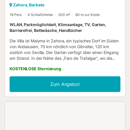
Zahora, Barbate
18 Pers.
4 Schlafzimmer
200 m²
60 m zur Küste
WLAN, Parkmöglichkeit, Klimaanlage, TV, Garten,
Barrierefrei, Bettwäsche, Handtücher
Die Villa ist Malyma in Zahora, ein typisches Dorf im Süden
von Andalusien, 70 km nördlich von Gibraltar, 120 km
südlich von Sevilla. Der Garten verfügt über einen Eingang
am Strand. In der Nähe des „Faro de Trafalgar“, wo die
berühmte Schlacht statt. Die Villa verfügt über drei
KOSTENLOSE Stornierung
unabhängige Wohnungen und beinhalten: 2 Küchen, 2
Wohnzimmer, 7 Schlafzimmer, 4 Bäder, 2 Kamine, große
Terrasse, Meerblick 10 000 m2 grün botanischen Garten
Zum Angebot
der Finca mit einer Türöffnung umgibt. direkt am Strand,
ideal für Kinder. Hängematte in den Kiefern, die Vögel
singen und ein magischer Garten bieten Schatten für ein
Nickerchen. Sah schönen Sonnenuntergang vom Park
entfernt. Viele Aktivitäten stehen zur Verfügung: Golf,
Reiten, Mountainbiking, Windsurfen, Kitesurfen, Kajak,
Paddel, Wanderung. Tourismus: Marokko, Tarifa, Cadiz,
Sevilla, weiße Dörfer ......